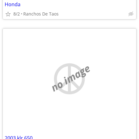
Honda
8/2
Ranchos De Taos
no image
2003 klr 650