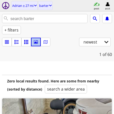
Adrian ± 27 mi
barter
post
acct
+ filters
newest
1
of 60
Zero local results found. Here are some from nearby
search a wider area
(sorted by distance)