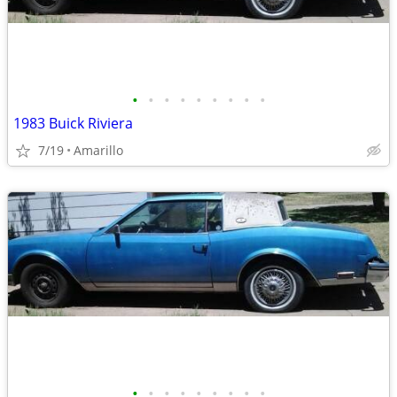
•
•
•
•
•
•
•
•
•
1983 Buick Riviera
7/19
Amarillo
•
•
•
•
•
•
•
•
•