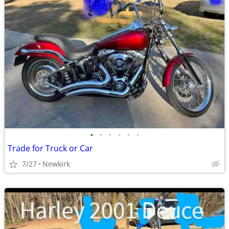
•
•
•
•
•
•
Trade for Truck or Car
7/27
Newkirk