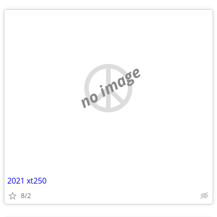
no image
2021 xt250
8/2