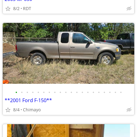
8/2
RDT
•
•
•
•
•
•
•
•
•
•
•
•
•
•
•
•
•
•
•
•
**2001 Ford F-150**
8/4
Chimayo