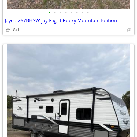
•
•
•
•
•
•
•
•
Jayco 267BHSW jay Flight Rocky Mountain Edition
8/1