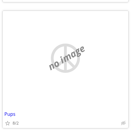
no image
Pups
8/2