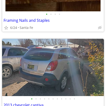
•
•
•
•
Framing Nails and Staples
6/24
Santa Fe
•
•
•
•
•
•
•
•
•
•
•
2013 chevrolet captiva