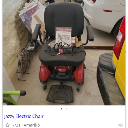
•
•
Jazzy Electric Chair
7/31
Amarillo