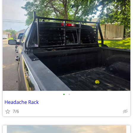
•
•
Headache Rack
7/6