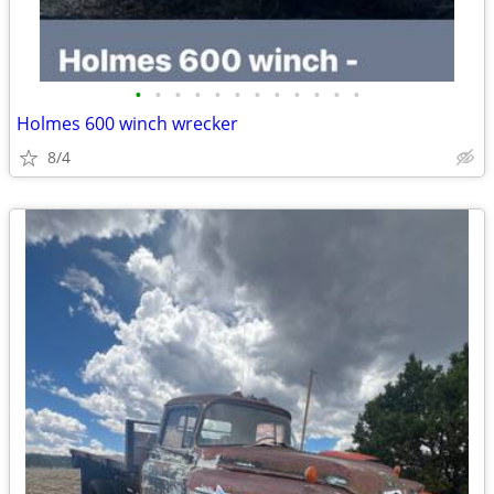
•
•
•
•
•
•
•
•
•
•
•
•
Holmes 600 winch wrecker
8/4