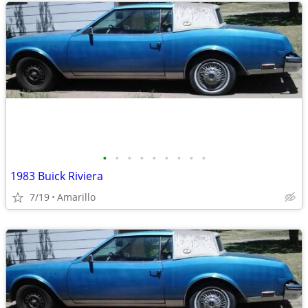
•
•
•
•
•
•
•
•
•
1983 Buick Riviera
7/19
Amarillo