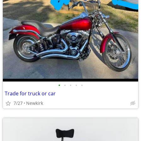
•
•
•
•
•
Trade for truck or car
7/27
Newkirk