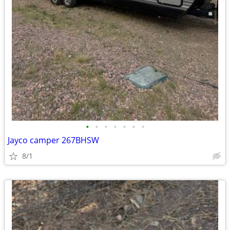
•
•
•
•
•
•
•
Jayco camper 267BHSW
8/1