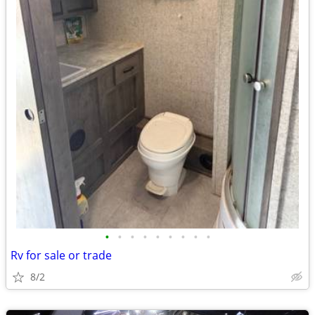
•
•
•
•
•
•
•
•
•
Rv for sale or trade
8/2