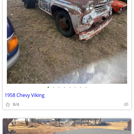
•
•
•
•
•
•
•
•
1958 Chevy Viking
8/4