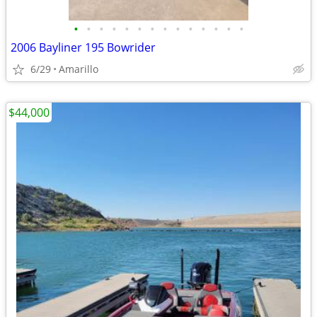
•
•
•
•
•
•
•
•
•
•
•
•
•
•
2006 Bayliner 195 Bowrider
6/29
Amarillo
$44,000