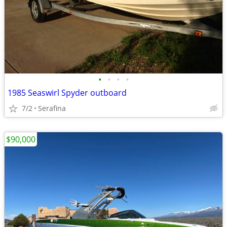
•
•
•
•
1985 Seaswirl Spyder outboard
7/2
Serafina
$90,000