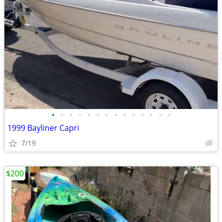
•
•
•
•
•
•
•
•
•
•
•
•
•
•
1999 Bayliner Capri
7/19
$200