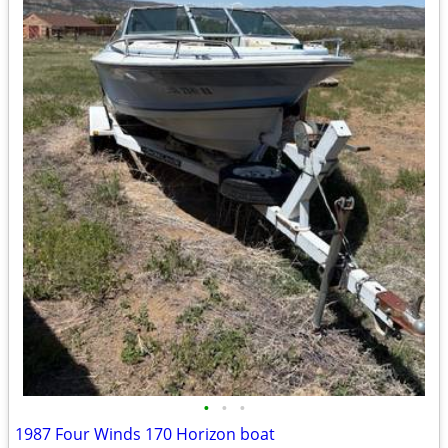
•
•
•
1987 Four Winds 170 Horizon boat