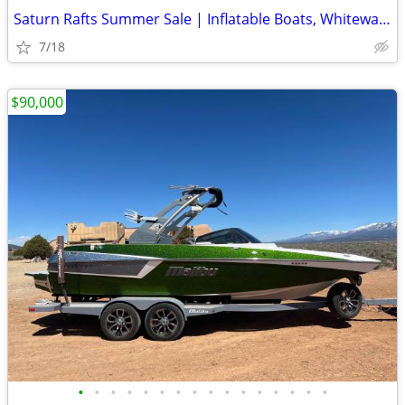
Saturn Rafts Summer Sale | Inflatable Boats, Whitewater Rafts, Kayaks
7/18
$90,000
•
•
•
•
•
•
•
•
•
•
•
•
•
•
•
•