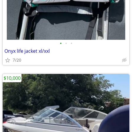
•
•
•
Onyx life jacket xl/xxl
7/20
$10,000