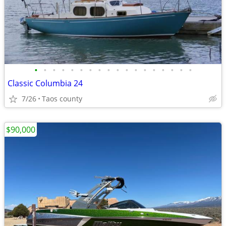
•
•
•
•
•
•
•
•
•
•
•
•
•
•
•
•
•
•
Classic Columbia 24
7/26
Taos county
$90,000