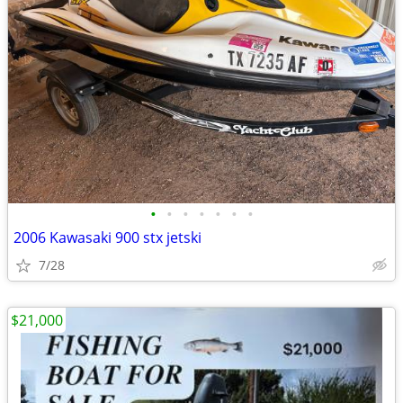
•
•
•
•
•
•
•
2006 Kawasaki 900 stx jetski
7/28
$21,000