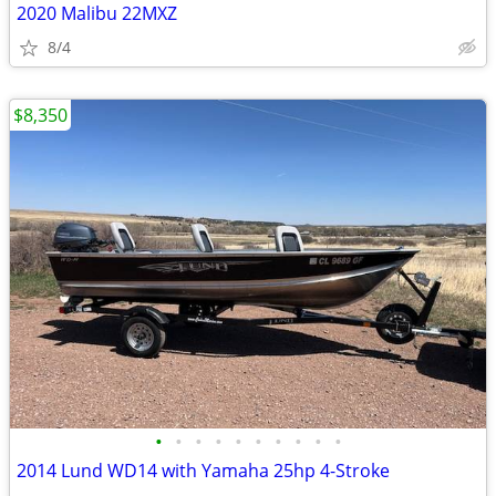
2020 Malibu 22MXZ
8/4
$8,350
•
•
•
•
•
•
•
•
•
•
2014 Lund WD14 with Yamaha 25hp 4-Stroke