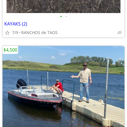
•
•
KAYAKS (2)
7/9
RANCHOS de TAOS
$4,500