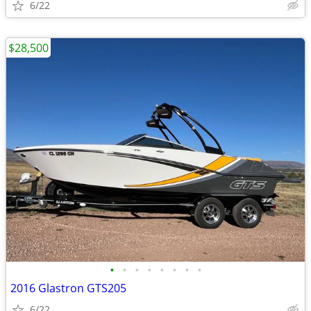
6/22
$28,500
•
•
•
•
•
•
•
•
2016 Glastron GTS205
6/22