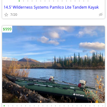
•
•
•
•
•
•
•
•
•
•
•
•
•
•
•
•
•
14.5’ Wilderness Systems Pamlico Lite Tandem Kayak
7/20
$999
•
•
•
•
•
•
•
•
•
•
•
•
•
•
•
•
•
•
•
•
•
•
•
•