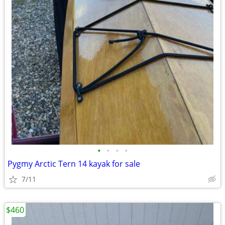
•
•
•
•
Pygmy Arctic Tern 14 kayak for sale
7/11
$460