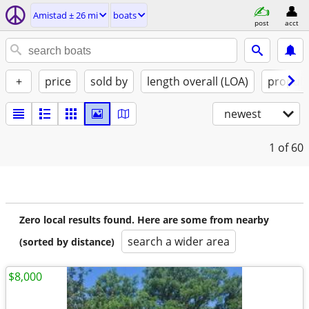
Amistad ± 26 mi
boats
post
acct
+
price
sold by
length overall (LOA)
propuls
newest
1
of 60
Zero local results found. Here are some from nearby
search a wider area
(sorted by distance)
$8,000