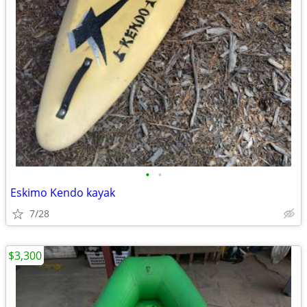
•
•
Eskimo Kendo kayak
7/28
$3,300