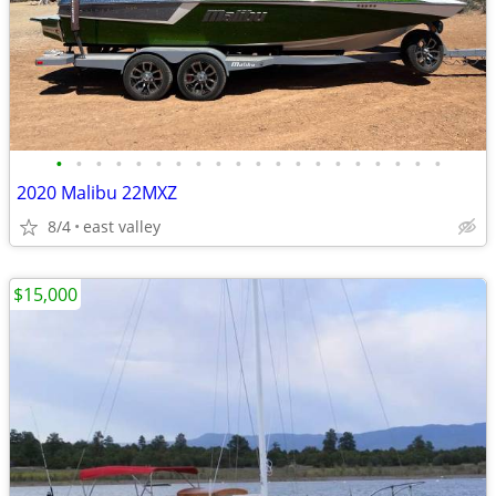
•
•
•
•
•
•
•
•
•
•
•
•
•
•
•
•
•
•
•
•
2020 Malibu 22MXZ
8/4
east valley
$15,000