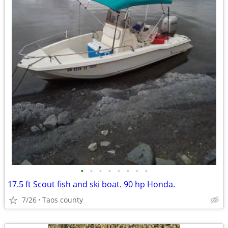
•
•
•
•
•
•
•
•
17.5 ft Scout fish and ski boat. 90 hp Honda.
7/26
Taos county