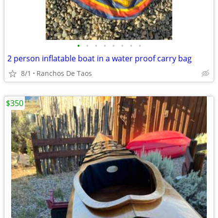
•
•
•
•
•
•
•
•
2 person inflatable boat in a water proof carry bag
8/1
Ranchos De Taos
$350