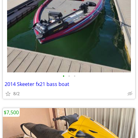
•
•
•
2014 Skeeter fx21 bass boat
8/2
$7,500