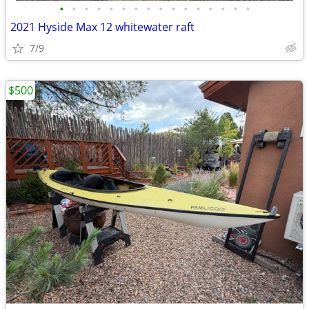
•
•
•
•
•
•
•
•
•
•
•
•
•
•
•
•
2021 Hyside Max 12 whitewater raft
7/9
$500