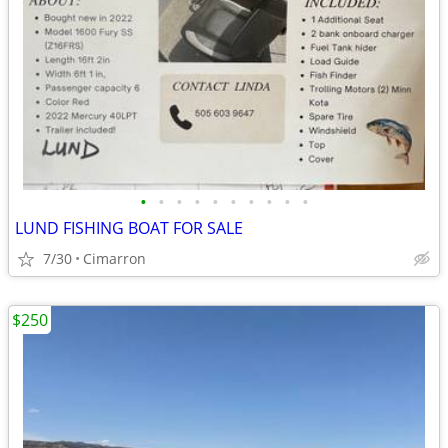
•
•
•
•
•
•
•
•
•
•
LUND FISHING BOAT FOR SALE
7/30
Cimarron
$250