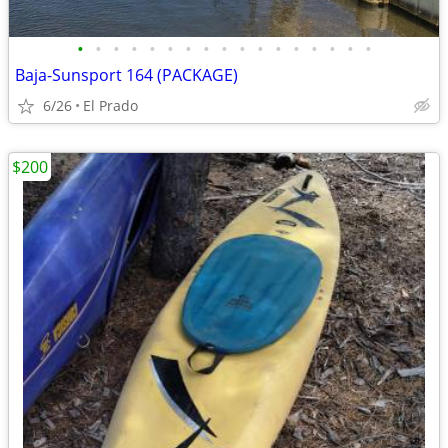
•
•
•
•
•
•
•
•
•
•
•
•
•
•
•
•
•
Baja-Sunsport 164 (PACKAGE)
6/26
El Prado
$200