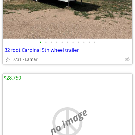
•
•
•
•
•
•
•
•
•
•
•
32 foot Cardinal 5th wheel trailer
7/31
Lamar
$28,750
no image