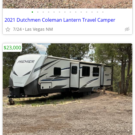
•
•
•
•
•
•
•
•
•
•
•
•
•
•
2021 Dutchmen Coleman Lantern Travel Camper
7/24
Las Vegas NM
$23,000