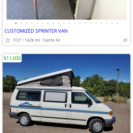
•
•
•
•
•
•
•
•
•
•
•
•
•
•
•
•
•
•
•
•
CUSTOMIZED SPRINTER VAN
7/27
142k mi
Santa Fe
$11,000