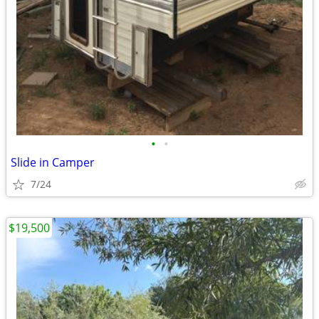
•
•
Slide in Camper
7/24
$19,500