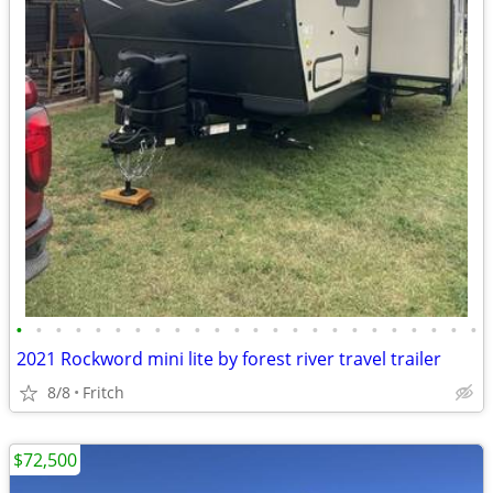
•
•
•
•
•
•
•
•
•
•
•
•
•
•
•
•
•
•
•
•
•
•
•
•
2021 Rockword mini lite by forest river travel trailer
8/8
Fritch
$72,500