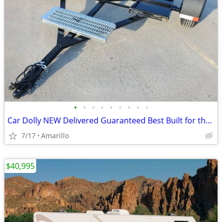
•
•
•
•
•
•
•
•
•
Car Dolly NEW Delivered Guaranteed Best Built for the Money in U.S.!
7/17
Amarillo
$40,995