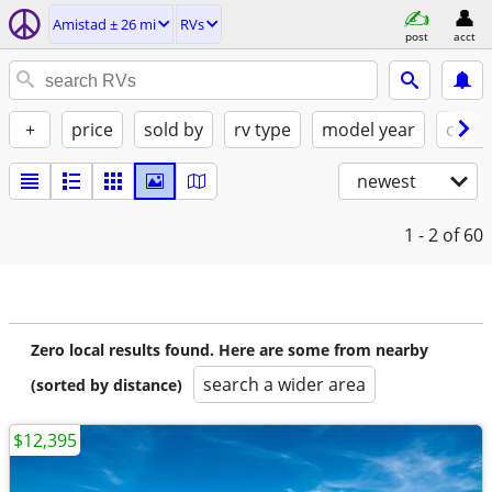
Amistad ± 26 mi
RVs
post
acct
+
price
sold by
rv type
model year
condi
newest
1 - 2
of 60
Zero local results found. Here are some from nearby
search a wider area
(sorted by distance)
$12,395