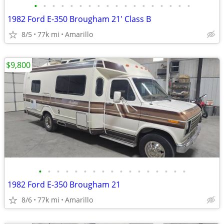
•
•
•
•
•
•
•
•
•
•
•
•
•
•
•
•
•
•
1982 Ford E-350 Brougham 21' Class B
8/5
77k mi
Amarillo
$9,800
•
•
•
•
•
•
•
•
•
•
•
•
•
•
•
•
•
1982 Ford E-350 Brougham 21
8/6
77k mi
Amarillo