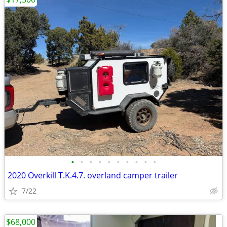
•
•
•
•
•
•
•
•
•
•
2020 Overkill T.K.4.7. overland camper trailer
7/22
$68,000