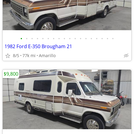
•
•
•
•
•
•
•
•
•
•
•
•
•
•
•
•
•
•
1982 Ford E-350 Brougham 21
8/5
77k mi
Amarillo
$9,800