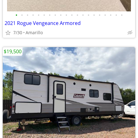
•
•
•
•
•
•
•
•
•
•
•
•
•
•
•
•
•
•
•
•
2021 Rogue Vengeance Armored
7/30
Amarillo
$19,500