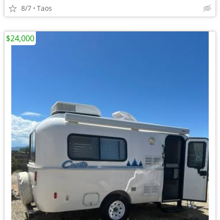
8/7
Taos
$24,000