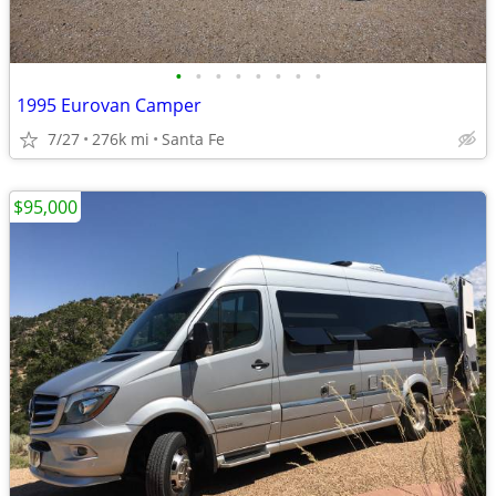
•
•
•
•
•
•
•
•
1995 Eurovan Camper
7/27
276k mi
Santa Fe
$95,000