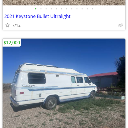
•
•
•
•
•
•
•
•
•
•
•
•
2021 Keystone Bullet Ultralight
7/12
$12,000