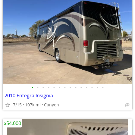
•
•
•
•
•
•
•
•
•
•
•
•
•
•
2010 Entegra Insignia
7/15
107k mi
Canyon
$54,000