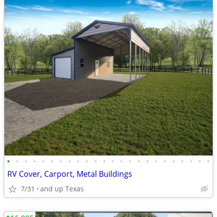
•
•
•
•
•
•
•
•
•
•
•
•
•
•
•
•
•
•
•
•
•
•
•
•
RV Cover, Carport, Metal Buildings
7/31
and up Texas