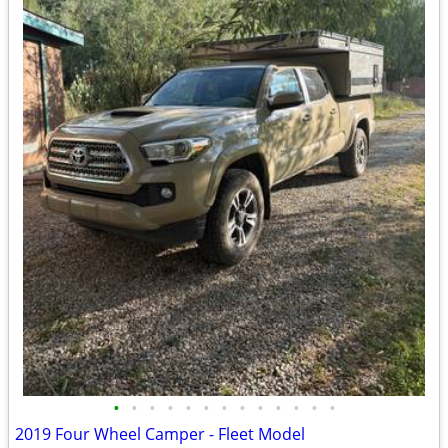
•
•
•
•
•
•
•
•
•
•
•
•
•
2019 Four Wheel Camper - Fleet Model