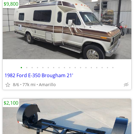
$9,800
•
•
•
•
•
•
•
•
•
•
•
•
•
•
•
•
•
•
1982 Ford E-350 Brougham 21'
8/6
77k mi
Amarillo
$2,100