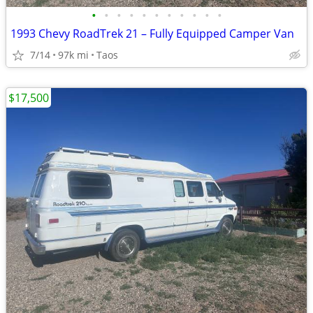
•
•
•
•
•
•
•
•
•
•
•
1993 Chevy RoadTrek 21 – Fully Equipped Camper Van
7/14
97k mi
Taos
$17,500