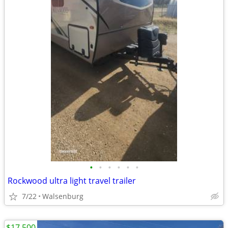
•
•
•
•
•
•
Rockwood ultra light travel trailer
7/22
Walsenburg
$17,500