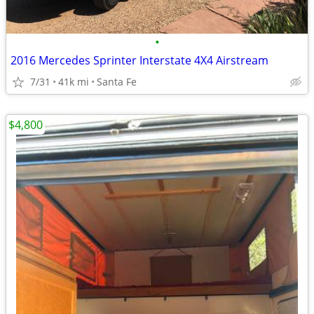
•
2016 Mercedes Sprinter Interstate 4X4 Airstream
7/31
41k mi
Santa Fe
$4,800