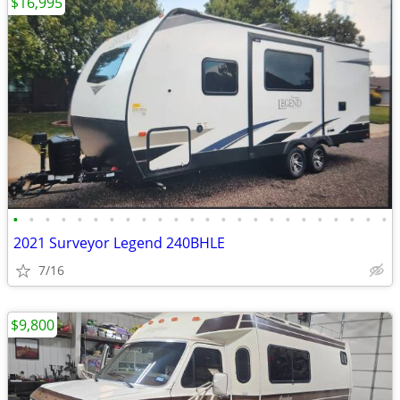
$16,995
•
•
•
•
•
•
•
•
•
•
•
•
•
•
•
•
•
•
•
•
•
•
•
•
2021 Surveyor Legend 240BHLE
7/16
$9,800