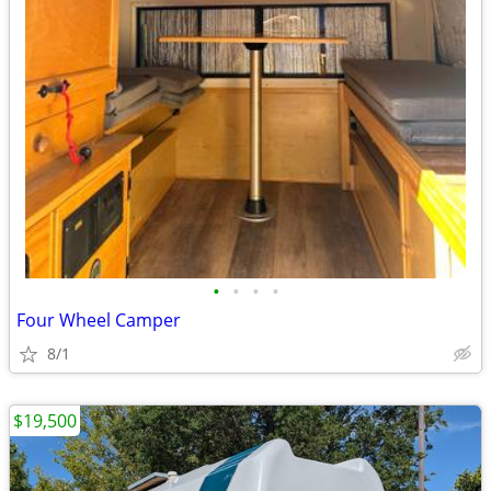
•
•
•
•
Four Wheel Camper
8/1
$19,500