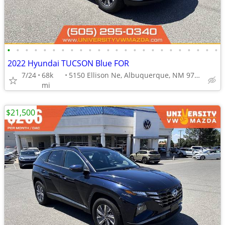
•
•
•
•
•
•
•
•
•
•
•
•
•
•
•
•
•
•
•
•
•
•
•
•
2022 Hyundai TUCSON Blue FOR
7/24
68k
5150 Ellison Ne, Albuquerque, NM 97109
mi
$21,500