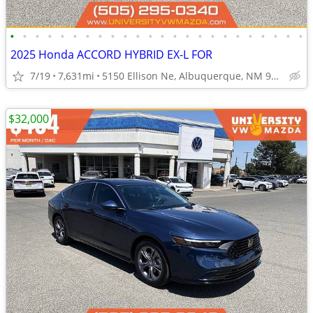
•
•
•
•
•
•
•
•
•
•
•
•
•
•
•
•
•
•
•
•
•
•
•
•
2025 Honda ACCORD HYBRID EX-L FOR
7/19
7,631mi
5150 Ellison Ne, Albuquerque, NM 97109
$32,000