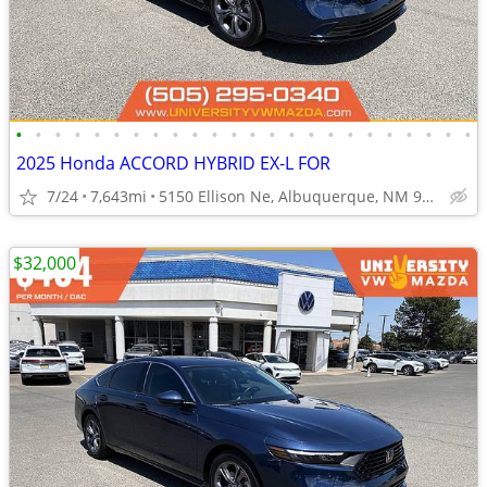
•
•
•
•
•
•
•
•
•
•
•
•
•
•
•
•
•
•
•
•
•
•
•
•
2025 Honda ACCORD HYBRID EX-L FOR
7/24
7,643mi
5150 Ellison Ne, Albuquerque, NM 97109
$32,000