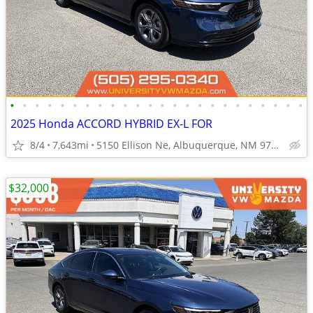
•
•
•
•
•
•
•
•
•
•
•
•
•
•
•
•
•
•
•
•
•
•
•
•
2025 Honda ACCORD HYBRID EX-L FOR
8/4
7,643mi
5150 Ellison Ne, Albuquerque, NM 97109
$32,000