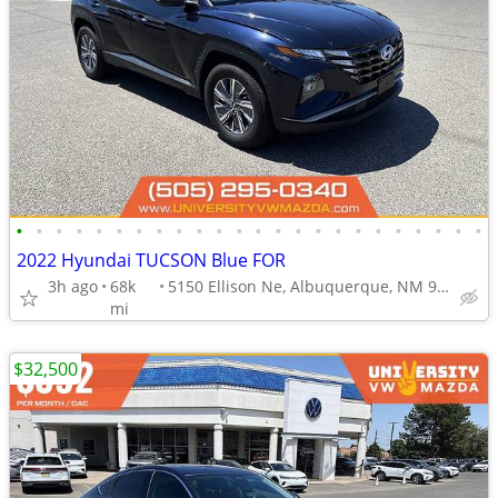
•
•
•
•
•
•
•
•
•
•
•
•
•
•
•
•
•
•
•
•
•
•
•
•
2022 Hyundai TUCSON Blue FOR
3h ago
68k
5150 Ellison Ne, Albuquerque, NM 97109
mi
$32,500