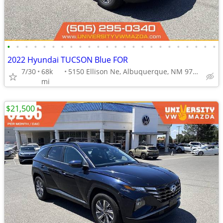
•
•
•
•
•
•
•
•
•
•
•
•
•
•
•
•
•
•
•
•
•
•
•
•
2022 Hyundai TUCSON Blue FOR
7/30
68k
5150 Ellison Ne, Albuquerque, NM 97109
mi
$21,500