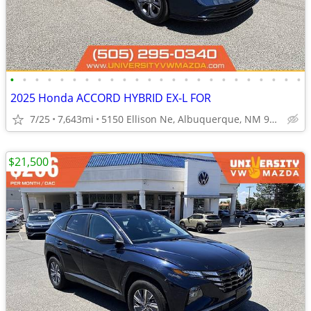
•
•
•
•
•
•
•
•
•
•
•
•
•
•
•
•
•
•
•
•
•
•
•
•
2025 Honda ACCORD HYBRID EX-L FOR
7/25
7,643mi
5150 Ellison Ne, Albuquerque, NM 97109
$21,500