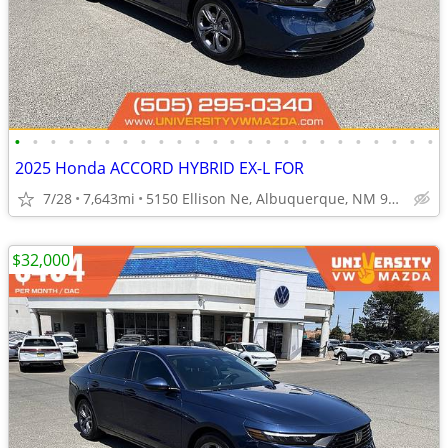
•
•
•
•
•
•
•
•
•
•
•
•
•
•
•
•
•
•
•
•
•
•
•
•
2025 Honda ACCORD HYBRID EX-L FOR
7/28
7,643mi
5150 Ellison Ne, Albuquerque, NM 97109
$32,000