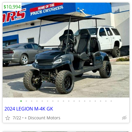
$10,994
•
•
•
•
•
•
•
•
•
•
•
•
•
•
•
•
•
•
2024 LEGION M-4K GK
7/22
+ Discount Motors