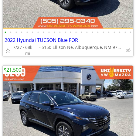
•
•
•
•
•
•
•
•
•
•
•
•
•
•
•
•
•
•
•
•
•
•
•
•
2022 Hyundai TUCSON Blue FOR
7/27
68k
5150 Ellison Ne, Albuquerque, NM 97109
mi
$21,500