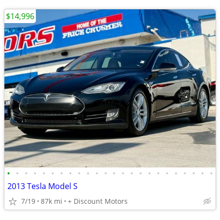
$14,996
•
•
•
•
•
•
•
•
•
•
•
•
•
•
•
•
•
•
•
•
•
•
•
•
2013 Tesla Model S
7/19
87k mi
+ Discount Motors