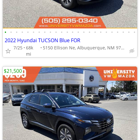
•
•
•
•
•
•
•
•
•
•
•
•
•
•
•
•
•
•
•
•
•
•
•
•
2022 Hyundai TUCSON Blue FOR
7/25
68k
5150 Ellison Ne, Albuquerque, NM 97109
mi
$21,500