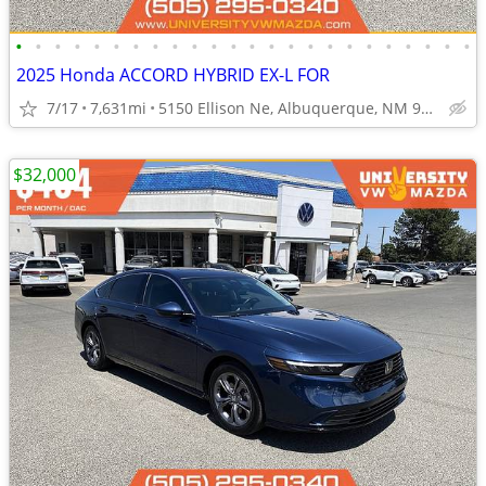
•
•
•
•
•
•
•
•
•
•
•
•
•
•
•
•
•
•
•
•
•
•
•
•
2025 Honda ACCORD HYBRID EX-L FOR
7/17
7,631mi
5150 Ellison Ne, Albuquerque, NM 97109
$32,000