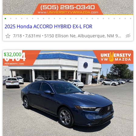
•
•
•
•
•
•
•
•
•
•
•
•
•
•
•
•
•
•
•
•
•
•
•
•
2025 Honda ACCORD HYBRID EX-L FOR
7/18
7,631mi
5150 Ellison Ne, Albuquerque, NM 97109
$32,000