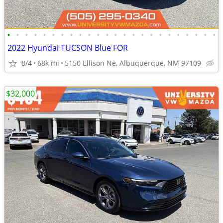
•
•
•
•
•
•
•
•
•
•
•
•
•
•
•
•
•
•
•
•
•
•
•
•
2022 Hyundai TUCSON Blue FOR
8/4
68k mi
5150 Ellison Ne, Albuquerque, NM 97109
$32,000