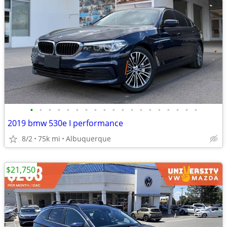
•
•
•
•
•
•
•
•
•
•
•
•
•
•
•
•
•
•
•
2019 bmw 530e I performance
8/2
75k mi
Albuquerque
$21,750