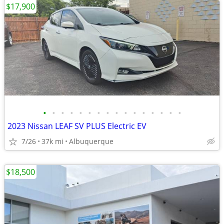
$17,900
•
•
•
•
•
•
•
•
•
•
•
•
•
•
•
•
2023 Nissan LEAF SV PLUS Electric EV
7/26
37k mi
Albuquerque
$18,500