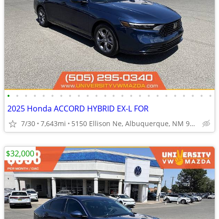
•
•
•
•
•
•
•
•
•
•
•
•
•
•
•
•
•
•
•
•
•
•
•
•
2025 Honda ACCORD HYBRID EX-L FOR
7/30
7,643mi
5150 Ellison Ne, Albuquerque, NM 97109
$32,000