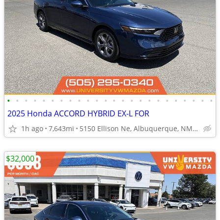
•
•
•
•
•
•
•
•
•
•
•
•
•
•
•
•
•
•
•
•
•
•
•
•
2025 Honda ACCORD HYBRID EX-L FOR
1h ago
7,643mi
5150 Ellison Ne, Albuquerque, NM 97109
$32,000