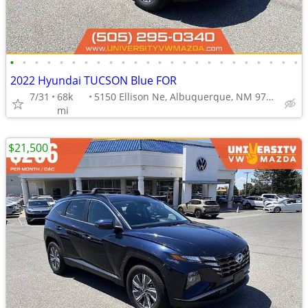
•
•
•
•
•
•
•
•
•
•
•
•
•
•
•
•
•
•
•
•
•
•
•
•
2022 Hyundai TUCSON Blue FOR
7/31
68k
5150 Ellison Ne, Albuquerque, NM 97109
mi
$21,500