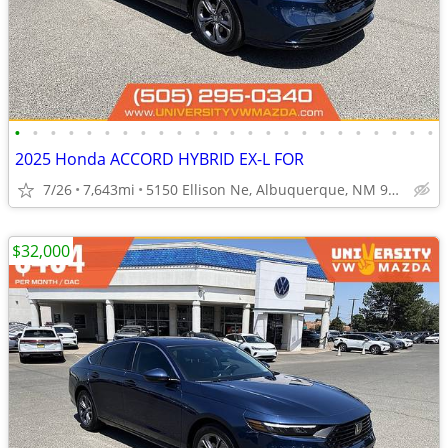
•
•
•
•
•
•
•
•
•
•
•
•
•
•
•
•
•
•
•
•
•
•
•
•
2025 Honda ACCORD HYBRID EX-L FOR
7/26
7,643mi
5150 Ellison Ne, Albuquerque, NM 97109
$32,000