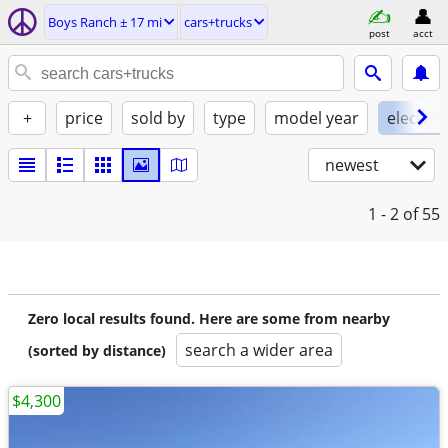
Boys Ranch ± 17 mi
cars+trucks
post
acct
+
price
sold by
type
model year
electric
newest
1 - 2
of 55
Zero local results found. Here are some from nearby
search a wider area
(sorted by distance)
$4,300