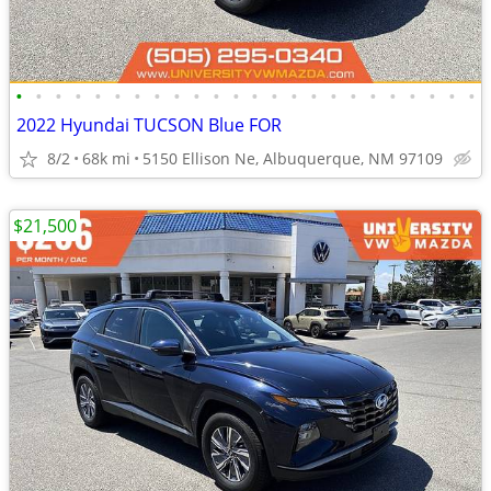
•
•
•
•
•
•
•
•
•
•
•
•
•
•
•
•
•
•
•
•
•
•
•
•
2022 Hyundai TUCSON Blue FOR
8/2
68k mi
5150 Ellison Ne, Albuquerque, NM 97109
$21,500