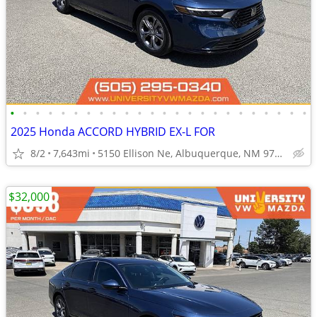
•
•
•
•
•
•
•
•
•
•
•
•
•
•
•
•
•
•
•
•
•
•
•
•
2025 Honda ACCORD HYBRID EX-L FOR
8/2
7,643mi
5150 Ellison Ne, Albuquerque, NM 97109
$32,000