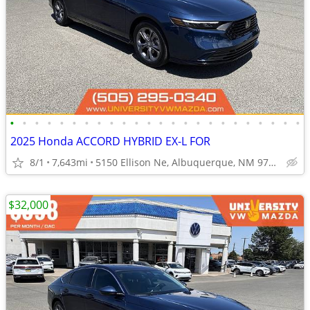
•
•
•
•
•
•
•
•
•
•
•
•
•
•
•
•
•
•
•
•
•
•
•
•
2025 Honda ACCORD HYBRID EX-L FOR
8/1
7,643mi
5150 Ellison Ne, Albuquerque, NM 97109
$32,000