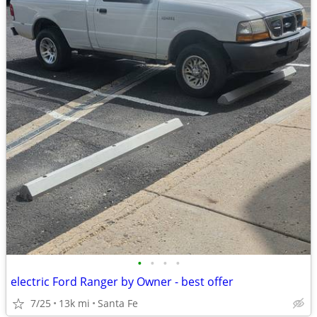
•
•
•
•
electric Ford Ranger by Owner - best offer
7/25
13k mi
Santa Fe