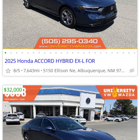
•
•
•
•
•
•
•
•
•
•
•
•
•
•
•
•
•
•
•
•
•
•
•
•
2025 Honda ACCORD HYBRID EX-L FOR
8/5
7,643mi
5150 Ellison Ne, Albuquerque, NM 97109
$32,000