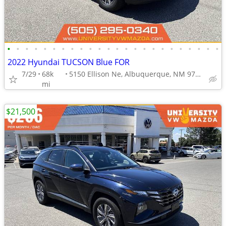
•
•
•
•
•
•
•
•
•
•
•
•
•
•
•
•
•
•
•
•
•
•
•
•
2022 Hyundai TUCSON Blue FOR
7/29
68k
5150 Ellison Ne, Albuquerque, NM 97109
mi
$21,500