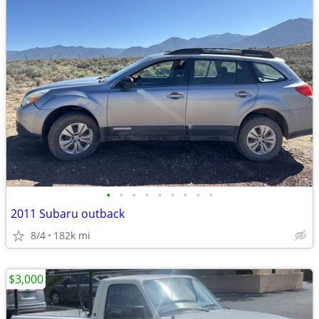
•
•
•
•
•
•
•
•
•
2011 Subaru outback
8/4
182k mi
$3,000