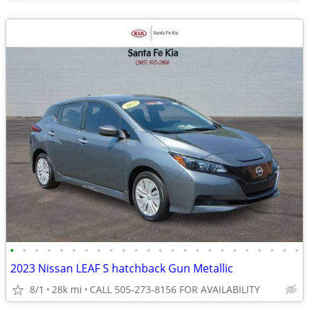
•
•
•
•
•
•
•
•
•
•
•
•
•
•
•
•
•
•
•
•
•
•
•
•
2023 Nissan LEAF S hatchback Gun Metallic
8/1
28k mi
CALL 505-273-8156 FOR AVAILABILITY