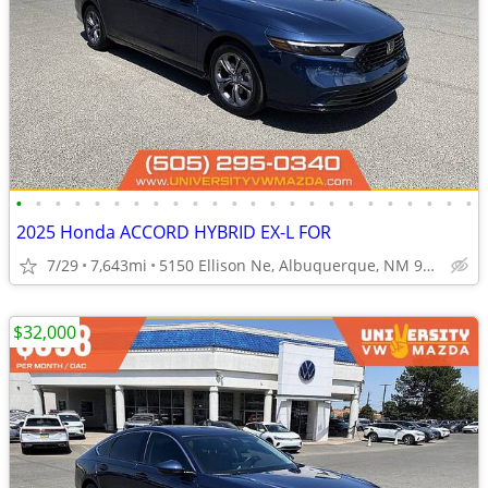
•
•
•
•
•
•
•
•
•
•
•
•
•
•
•
•
•
•
•
•
•
•
•
•
2025 Honda ACCORD HYBRID EX-L FOR
7/29
7,643mi
5150 Ellison Ne, Albuquerque, NM 97109
$32,000