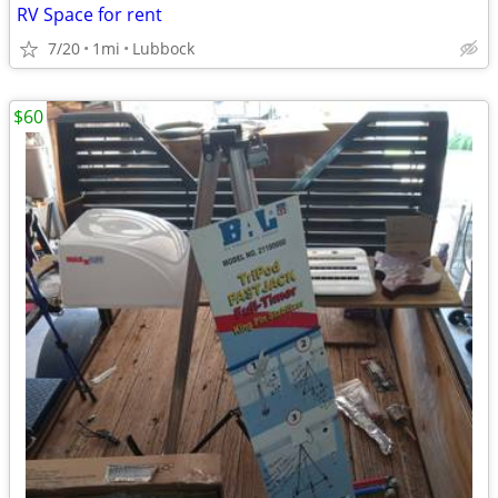
RV Space for rent
7/20
1mi
Lubbock
$60