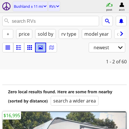
Bushland ± 11 mi
RVs
post
acct
+
price
sold by
rv type
model year
condi
newest
1 - 2
of 60
Zero local results found. Here are some from nearby
search a wider area
(sorted by distance)
$16,995