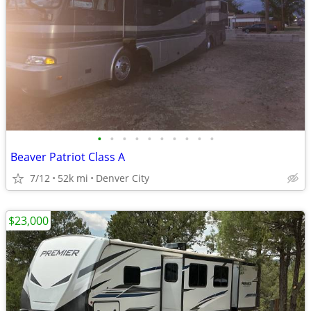
•
•
•
•
•
•
•
•
•
•
Beaver Patriot Class A
7/12
52k mi
Denver City
$23,000