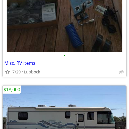
•
Misc. RV items.
7/29
Lubbock
$18,000