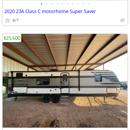
•
•
•
•
•
•
•
•
•
•
2020 23A Class C motorhome Super Saver
8/7
$25,600