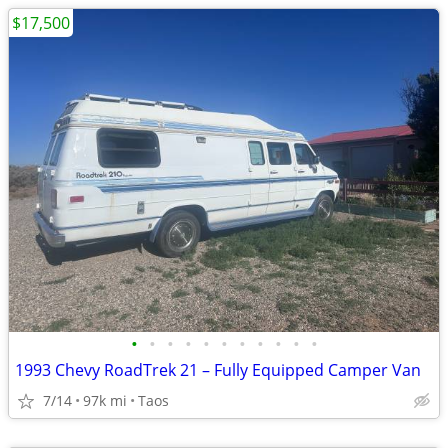
$17,500
•
•
•
•
•
•
•
•
•
•
•
1993 Chevy RoadTrek 21 – Fully Equipped Camper Van
7/14
97k mi
Taos