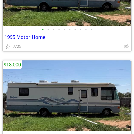
•
•
•
•
•
•
•
•
•
•
1995 Motor Home
7/25
$18,000