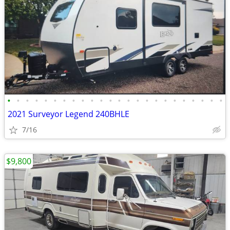
•
•
•
•
•
•
•
•
•
•
•
•
•
•
•
•
•
•
•
•
•
•
•
•
2021 Surveyor Legend 240BHLE
7/16
$9,800