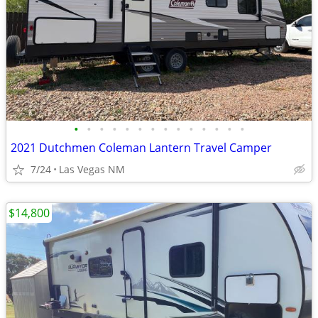
•
•
•
•
•
•
•
•
•
•
•
•
•
•
2021 Dutchmen Coleman Lantern Travel Camper
7/24
Las Vegas NM
$14,800