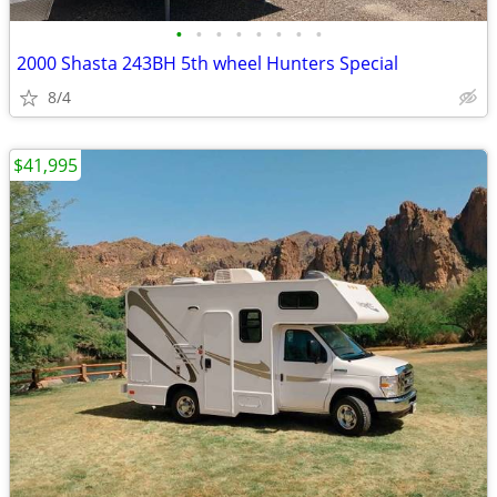
•
•
•
•
•
•
•
•
2000 Shasta 243BH 5th wheel Hunters Special
8/4
$41,995