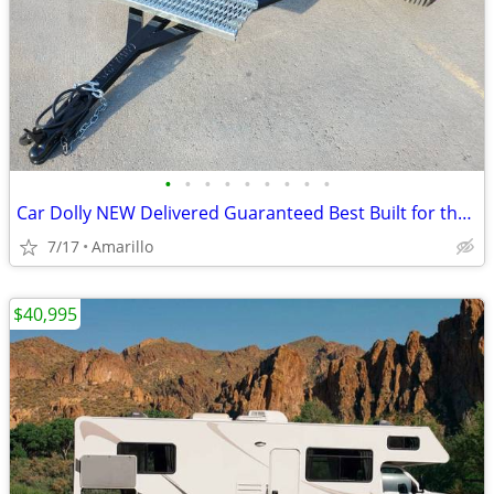
•
•
•
•
•
•
•
•
•
Car Dolly NEW Delivered Guaranteed Best Built for the Money in U.S.!
7/17
Amarillo
$40,995