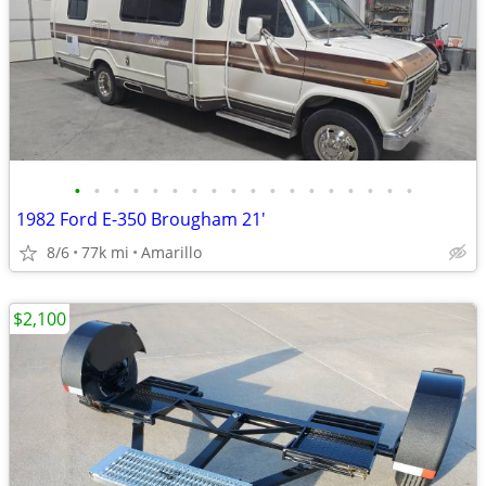
•
•
•
•
•
•
•
•
•
•
•
•
•
•
•
•
•
•
1982 Ford E-350 Brougham 21'
8/6
77k mi
Amarillo
$2,100