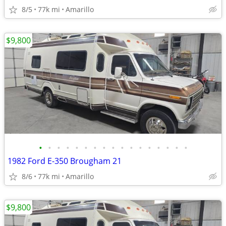
8/5
77k mi
Amarillo
$9,800
•
•
•
•
•
•
•
•
•
•
•
•
•
•
•
•
•
1982 Ford E-350 Brougham 21
8/6
77k mi
Amarillo
$9,800