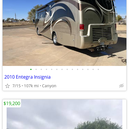
•
•
•
•
•
•
•
•
•
•
•
•
•
•
2010 Entegra Insignia
7/15
107k mi
Canyon
$19,200