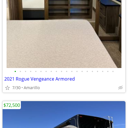
•
•
•
•
•
•
•
•
•
•
•
•
•
•
•
•
•
•
•
•
2021 Rogue Vengeance Armored
7/30
Amarillo
$72,500