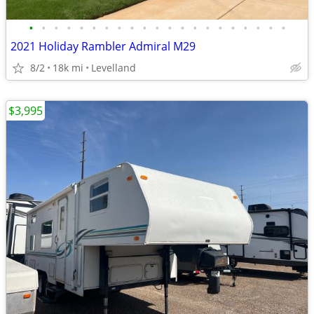
•
•
•
•
•
•
•
•
•
•
•
•
•
•
•
•
•
•
•
•
•
2021 Holiday Rambler Admiral M29
8/2
18k mi
Levelland
$3,995