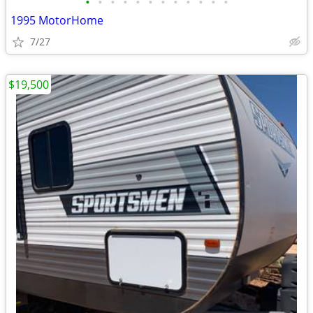
•
•
•
•
•
•
•
•
•
•
•
•
1995 MotorHome
7/27
$19,500