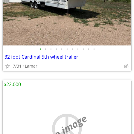
•
•
•
•
•
•
•
•
•
•
•
32 foot Cardinal 5th wheel trailer
7/31
Lamar
$22,000
no image