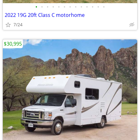
•
•
•
•
•
•
•
•
•
•
•
•
•
2022 19G 20ft Class C motorhome
7/24
$30,995