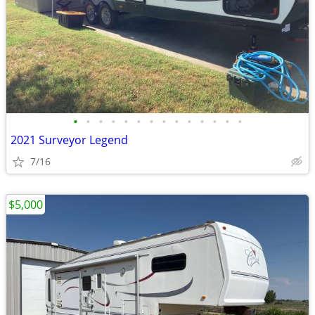
•
•
•
•
•
•
•
•
•
•
•
•
•
•
2021 Surveyor Legend
7/16
$5,000