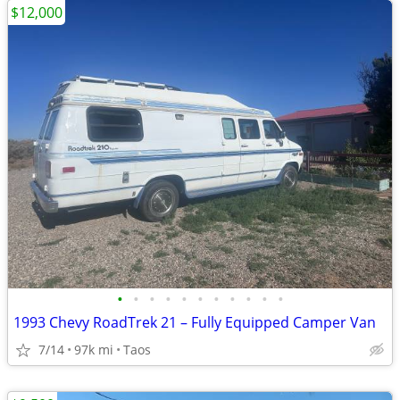
$12,000
•
•
•
•
•
•
•
•
•
•
•
1993 Chevy RoadTrek 21 – Fully Equipped Camper Van
7/14
97k mi
Taos