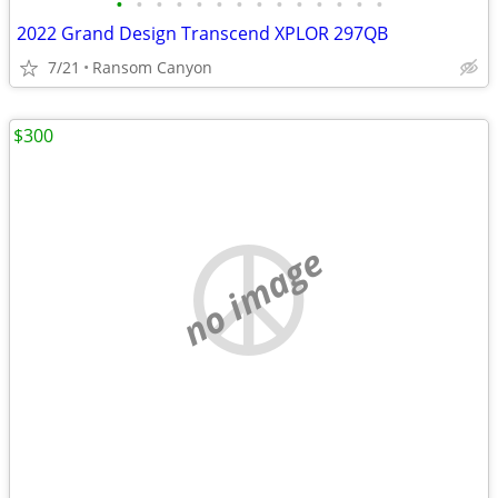
•
•
•
•
•
•
•
•
•
•
•
•
•
•
2022 Grand Design Transcend XPLOR 297QB
7/21
Ransom Canyon
$300
no image