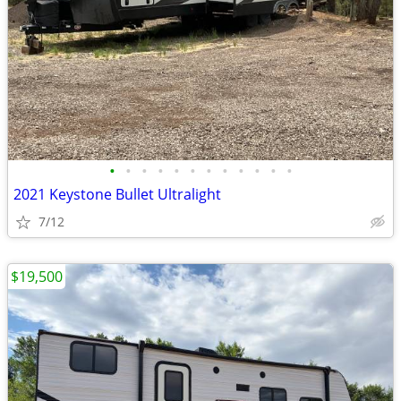
•
•
•
•
•
•
•
•
•
•
•
•
2021 Keystone Bullet Ultralight
7/12
$19,500