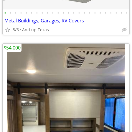
•
•
•
•
•
•
•
•
•
•
•
•
•
•
•
•
•
•
•
•
•
•
•
•
Metal Buildings, Garages, RV Covers
8/6
And up Texas
$54,000