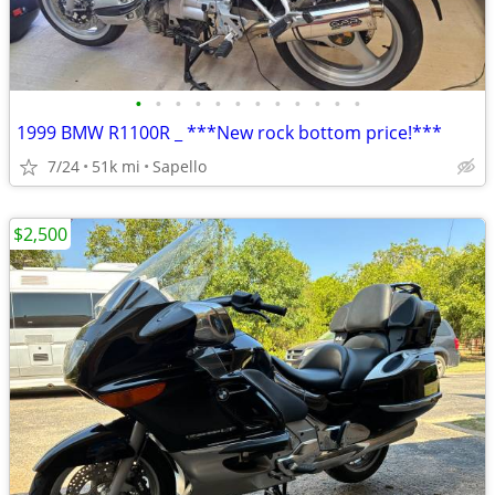
•
•
•
•
•
•
•
•
•
•
•
•
1999 BMW R1100R _ ***New rock bottom price!***
7/24
51k mi
Sapello
$2,500