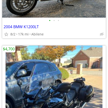
•
•
•
2004 BMW K1200LT
8/2
17k mi
Abilene
$4,700