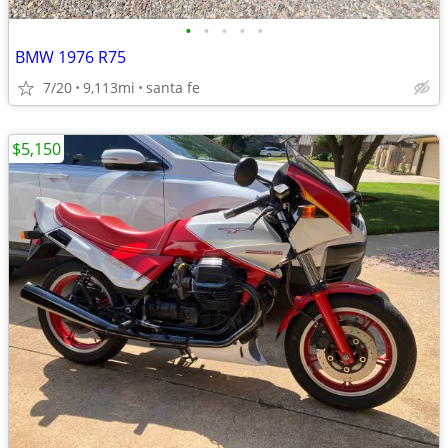
•
•
•
•
•
BMW 1976 R75
7/20
9,113mi
santa fe
$5,150