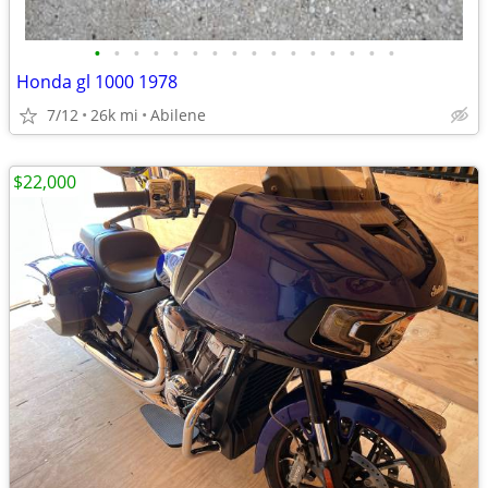
•
•
•
•
•
•
•
•
•
•
•
•
•
•
•
•
Honda gl 1000 1978
7/12
26k mi
Abilene
$22,000