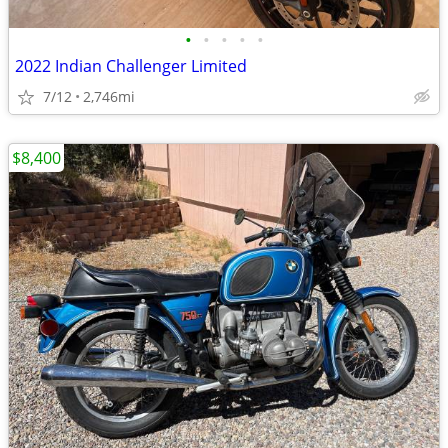
•
•
•
•
•
2022 Indian Challenger Limited
7/12
2,746mi
$8,400