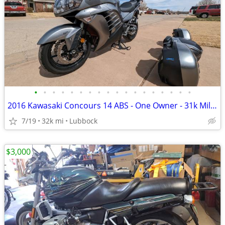
•
•
•
•
•
•
•
•
•
•
•
•
•
•
•
•
•
•
2016 Kawasaki Concours 14 ABS - One Owner - 31k Miles - Meticulously M
7/19
32k mi
Lubbock
$3,000