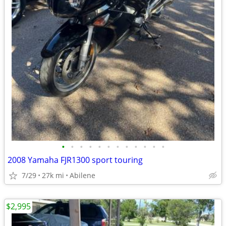
•
•
•
•
•
•
•
•
•
•
•
•
2008 Yamaha FJR1300 sport touring
7/29
27k mi
Abilene
$2,995