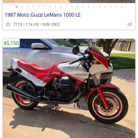
•
•
•
•
•
•
•
•
•
•
•
•
•
•
•
•
•
•
•
•
1987 Moto Guzzi LeMans 1000 LE
7/19
11k mi
NW OKC
$5,150