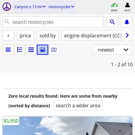
Canyon ± 13 mi
motorcycles
post
acct
+
price
sold by
engine displacement (CC)
st
newest
1 - 2
of 10
Zero local results found. Here are some from nearby
search a wider area
(sorted by distance)
$5,950