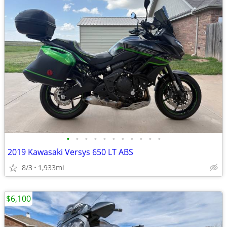
•
•
•
•
•
•
•
•
•
•
•
2019 Kawasaki Versys 650 LT ABS
8/3
1,933mi
$6,100