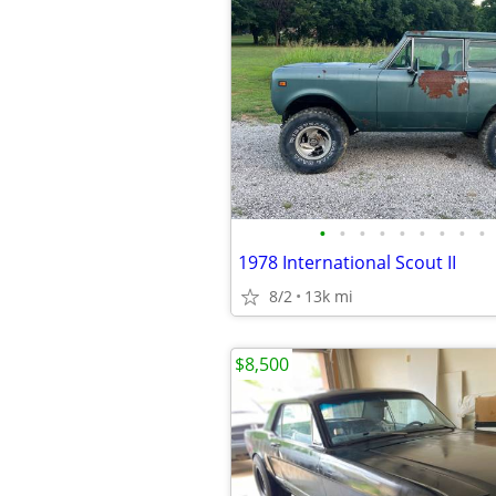
•
•
•
•
•
•
•
•
•
1978 International Scout II
8/2
13k mi
$8,500