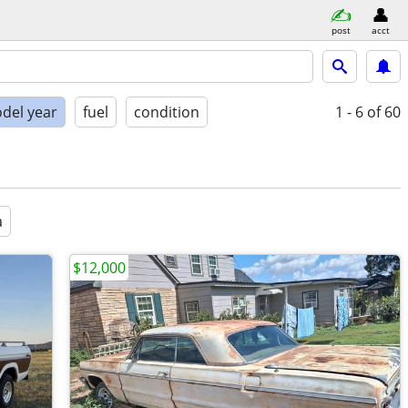
post
acct
del year
fuel
condition
1 - 6
of 60
a
$12,000