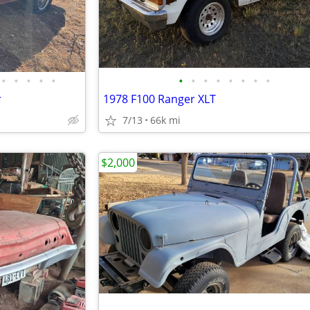
•
•
•
•
•
•
•
•
•
•
•
•
•
r
1978 F100 Ranger XLT
7/13
66k mi
$2,000