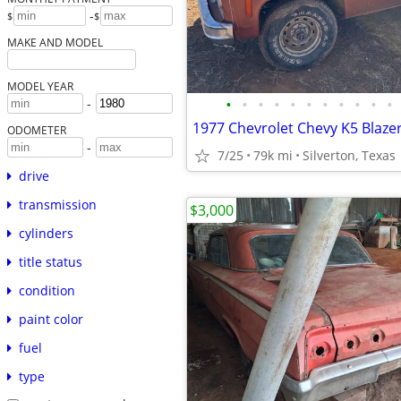
-
$
$
MAKE AND MODEL
MODEL YEAR
•
•
•
•
•
•
•
•
•
•
•
-
1977 Chevrolet Chevy K5 Blaze
ODOMETER
-
7/25
79k mi
Silverton, Texas
drive
transmission
$3,000
cylinders
title status
condition
paint color
fuel
type