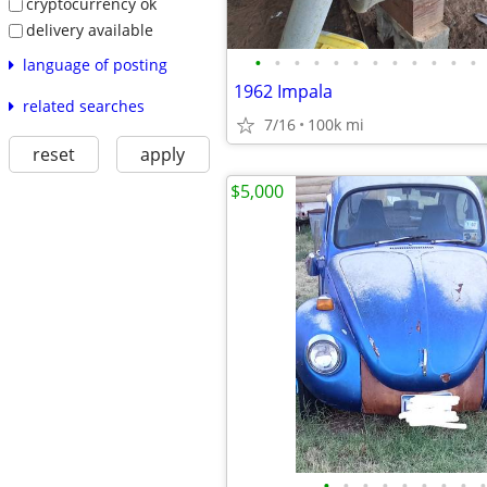
cryptocurrency ok
delivery available
•
•
•
•
•
•
•
•
•
•
•
•
language of posting
1962 Impala
related searches
7/16
100k mi
reset
apply
$5,000
•
•
•
•
•
•
•
•
•