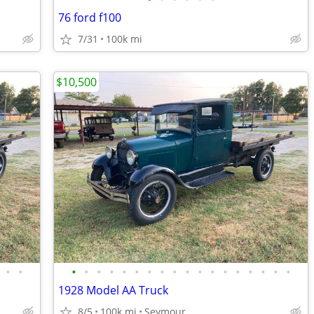
76 ford f100
7/31
100k mi
$10,500
•
•
•
•
•
•
•
•
•
•
•
•
•
•
•
•
•
•
•
•
1928 Model AA Truck
8/5
100k mi
Seymour