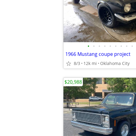
•
•
•
•
•
•
•
•
•
1966 Mustang coupe project
8/3
12k mi
Oklahoma City
$20,988