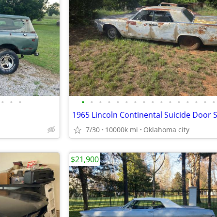
•
•
•
•
•
•
•
•
•
•
•
•
•
•
•
•
•
•
•
7/30
10000k mi
Oklahoma city
$21,900