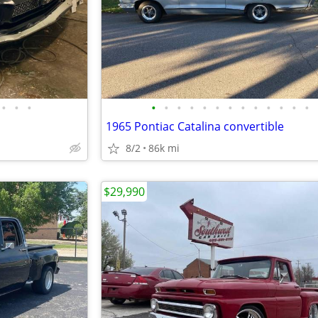
•
•
•
•
•
•
•
•
•
•
•
•
•
•
•
•
1965 Pontiac Catalina convertible
8/2
86k mi
$29,990