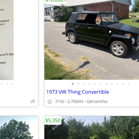
•
•
•
•
•
•
•
•
•
•
•
•
•
•
1973 VW Thing Convertible
7/16
2,700mi
Geronimo
$5,350