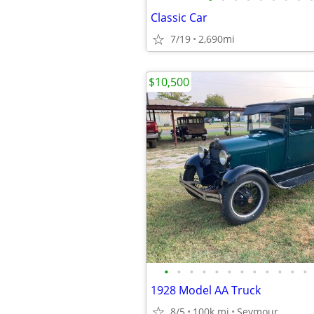
Classic Car
7/19
2,690mi
$10,500
•
•
•
•
•
•
•
•
•
•
•
•
1928 Model AA Truck
8/5
100k mi
Seymour