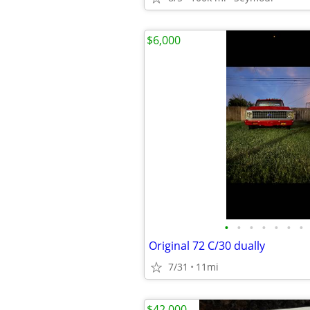
$6,000
•
•
•
•
•
•
•
Original 72 C/30 dually
7/31
11mi
$42,000