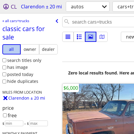
CL
Clarendon ± 20 mi
autos
cars+t
« all cars+trucks
classic cars for
sale
new
all
owner
dealer
search titles only
has image
Zero local results found. Here 
posted today
hide duplicates
$6,000
MILES FROM LOCATION
Clarendon ± 20 mi
price
free
$
– $
MONTHLY PAYMENT