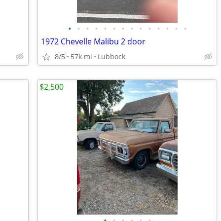
•
•
•
•
•
•
•
•
•
•
•
•
•
•
1972 Chevelle Malibu 2 door
8/5
57k mi
Lubbock
$2,500
•
•
•
•
•
•