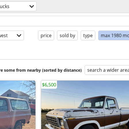
rucks
est
price
sold by
type
max 1980 mo
search a wider are
are some from nearby (sorted by distance)
$6,500