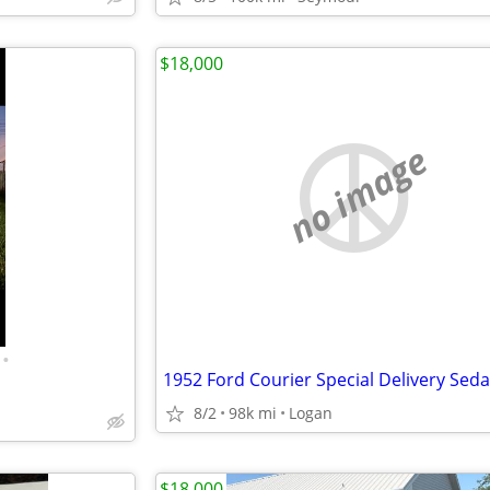
$18,000
no image
•
1952 Ford Courier Special Delivery Sed
8/2
98k mi
Logan
$18,000