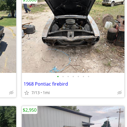
•
•
•
•
•
•
•
1968 Pontiac firebird
7/13
1mi
$2,950