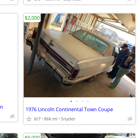
$2,000
•
•
•
•
an
1976 Lincoln Continental Town Coupe
8/7
86k mi
Snyder
$9,000