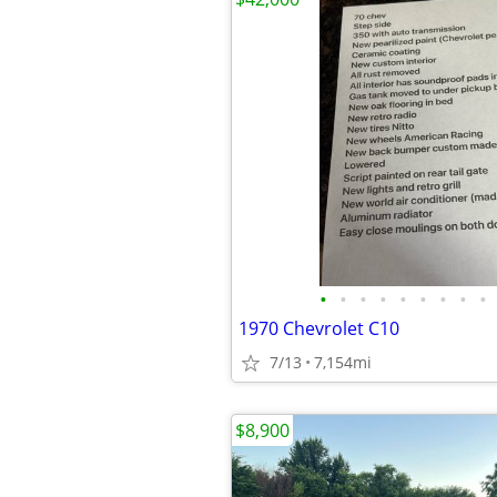
•
•
•
•
•
•
•
•
•
1970 Chevrolet C10
7/13
7,154mi
$8,900