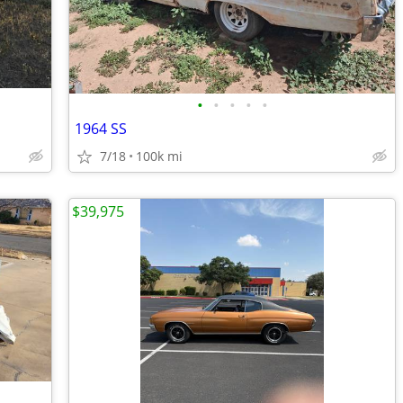
•
•
•
•
•
1964 SS
7/18
100k mi
$39,975