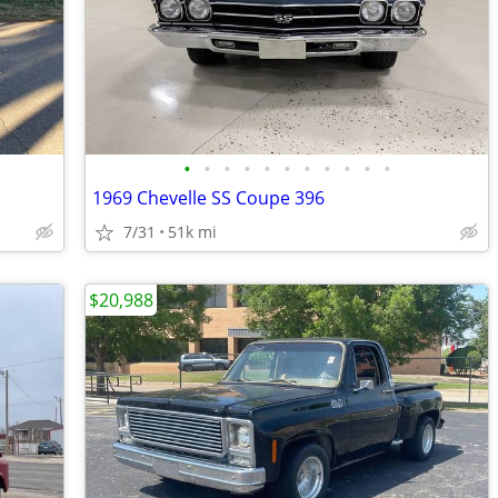
•
•
•
•
•
•
•
•
•
•
•
1969 Chevelle SS Coupe 396
7/31
51k mi
$20,988