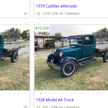
1970 Cadillac eldorado
7/10
67k mi
Seymour
$10,500
•
•
•
•
•
•
•
•
•
•
•
•
•
•
•
•
•
•
•
•
•
•
1928 Model AA Truck
8/5
100k mi
Seymour