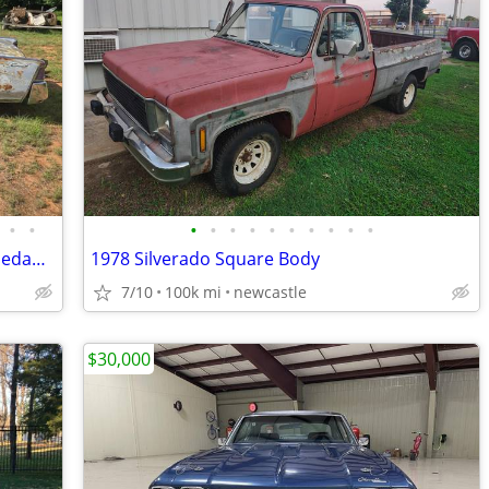
•
•
•
•
•
•
•
•
•
•
•
•
1965 Lincoln Continental Suicide Door Sedan-Project / Parts Car
1978 Silverado Square Body
7/10
100k mi
newcastle
$30,000