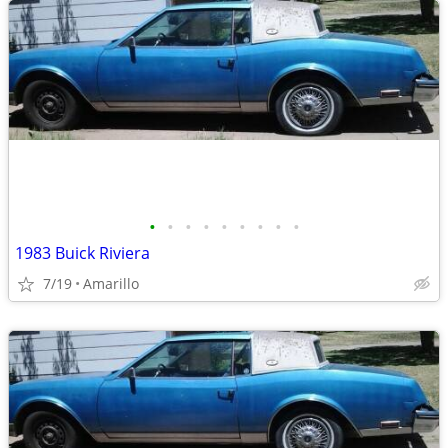
•
•
•
•
•
•
•
•
•
1983 Buick Riviera
7/19
Amarillo