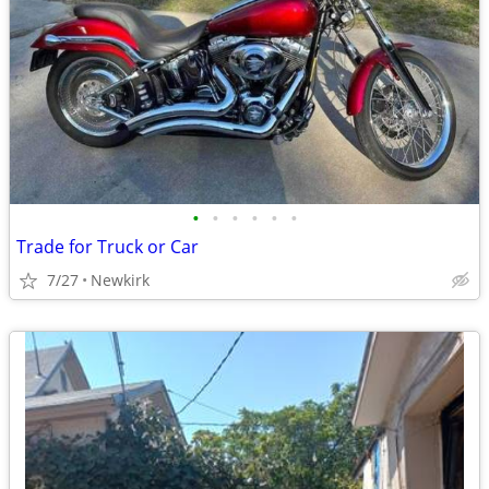
•
•
•
•
•
•
Trade for Truck or Car
7/27
Newkirk