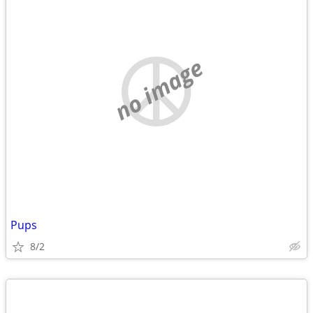
no image
Pups
8/2