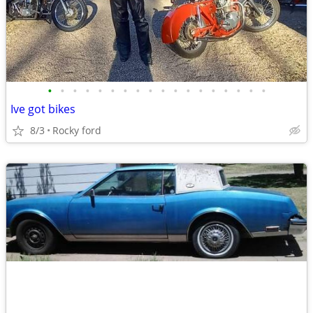
•
•
•
•
•
•
•
•
•
•
•
•
•
•
•
•
•
•
Ive got bikes
8/3
Rocky ford