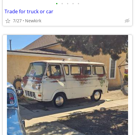
•
•
•
•
•
Trade for truck or car
7/27
Newkirk