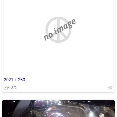
no image
2021 xt250
8/2