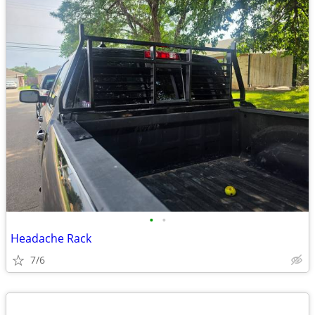
•
•
Headache Rack
7/6