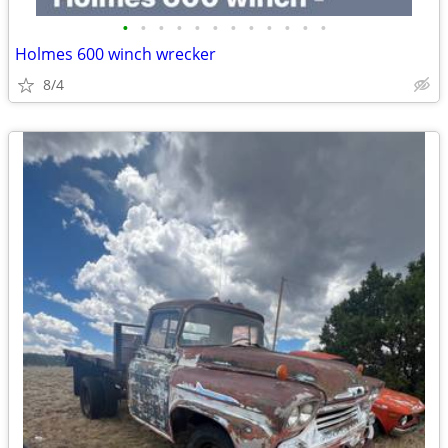
•
•
•
•
•
•
•
•
•
•
•
•
Holmes 600 winch wrecker
8/4