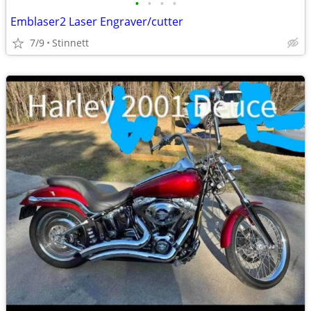
•
•
•
•
Emblaser2 Laser Engraver/cutter
7/9
Stinnett