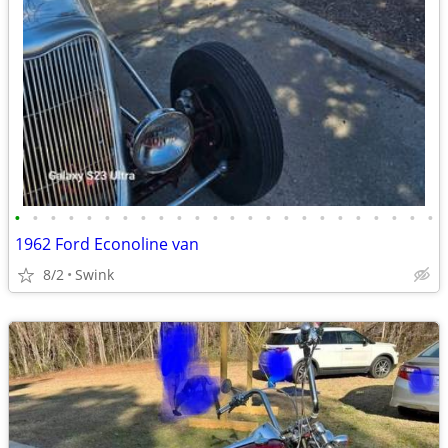
•
•
•
•
•
•
•
•
•
•
•
•
•
•
•
•
•
•
•
•
•
•
•
•
1962 Ford Econoline van
8/2
Swink