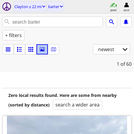
Clayton ± 22 mi
barter
post
acct
+ filters
newest
1
of 60
Zero local results found. Here are some from nearby
search a wider area
(sorted by distance)