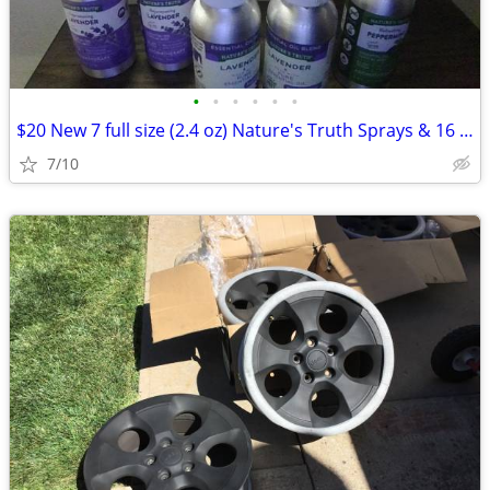
•
•
•
•
•
•
$20 New 7 full size (2.4 oz) Nature's Truth Sprays & 16 NT Oils
7/10