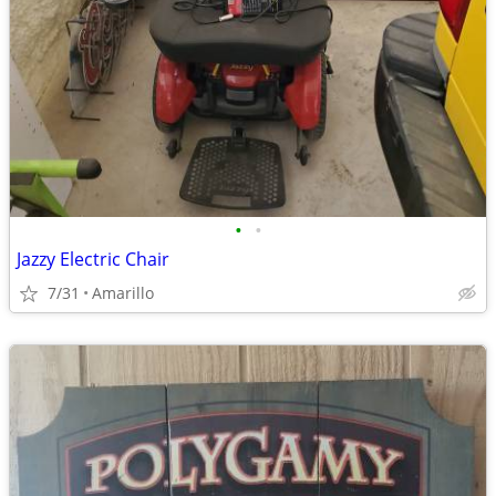
•
•
Jazzy Electric Chair
7/31
Amarillo