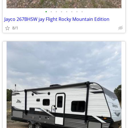
•
•
•
•
•
•
•
•
Jayco 267BHSW jay Flight Rocky Mountain Edition
8/1