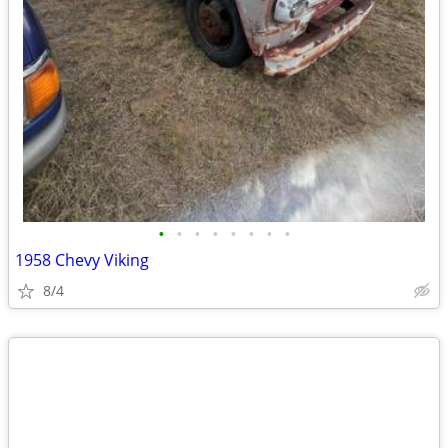
•
•
•
•
•
•
•
•
1958 Chevy Viking
8/4