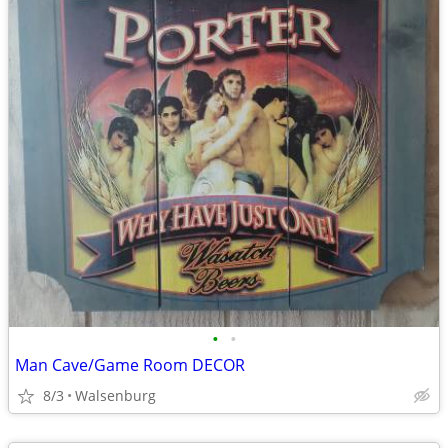
•
•
Man Cave/Game Room DECOR
8/3
Walsenburg