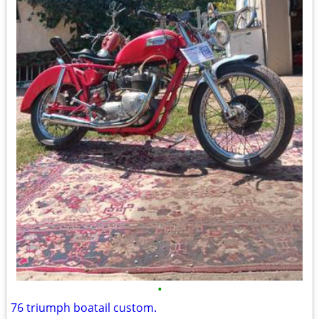
•
76 triumph boatail custom.