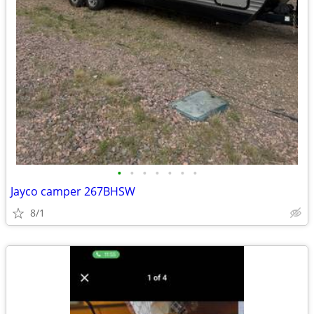
•
•
•
•
•
•
•
Jayco camper 267BHSW
8/1