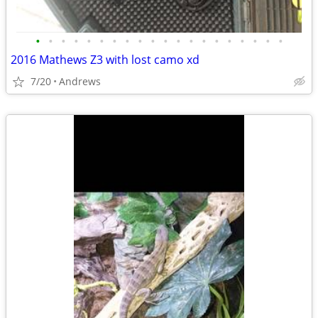
•
•
•
•
•
•
•
•
•
•
•
•
•
•
•
•
•
•
•
•
2016 Mathews Z3 with lost camo xd
7/20
Andrews