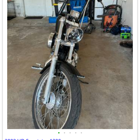
•
•
•
•
•