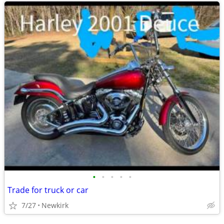
•
•
•
•
•
Trade for truck or car
7/27
Newkirk