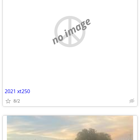
no image
2021 xt250
8/2