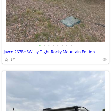
•
•
•
•
•
•
•
•
Jayco 267BHSW jay Flight Rocky Mountain Edition
8/1