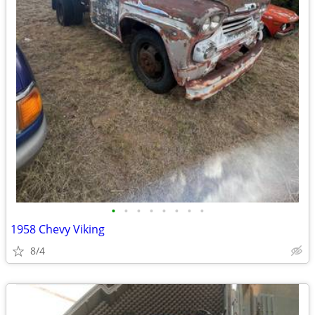
•
•
•
•
•
•
•
•
1958 Chevy Viking
8/4