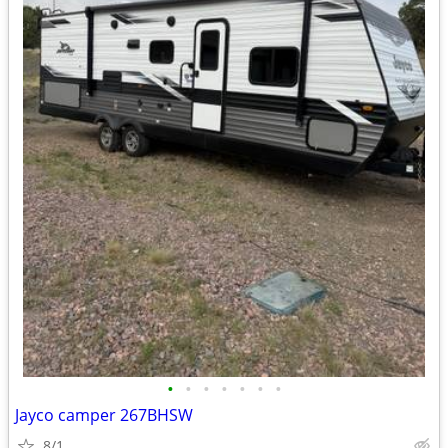
•
•
•
•
•
•
•
Jayco camper 267BHSW
8/1