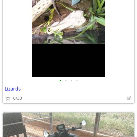
•
•
•
•
Lizards
6/30