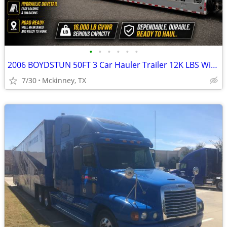
•
•
•
•
•
•
2006 BOYDSTUN 50FT 3 Car Hauler Trailer 12K LBS Winch Self Contained $8950
7/30
Mckinney, TX