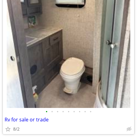
•
•
•
•
•
•
•
•
•
Rv for sale or trade
8/2