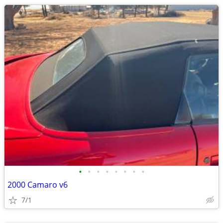
•
•
•
•
•
•
•
•
2000 Camaro v6
7/1