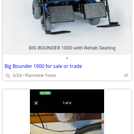
•
Big Bounder 1000 for sale or trade
6/24
Plainview Texas