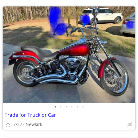
•
•
•
•
•
•
Trade for Truck or Car
7/27
Newkirk