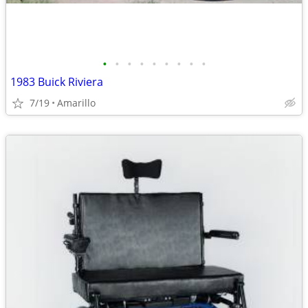
•
•
•
•
•
•
•
•
•
1983 Buick Riviera
7/19
Amarillo