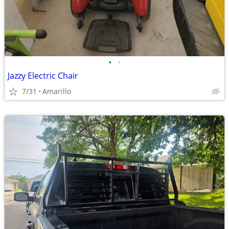
•
•
Jazzy Electric Chair
7/31
Amarillo