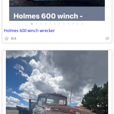
•
•
•
•
•
•
•
•
•
•
•
•
Holmes 600 winch wrecker
8/4