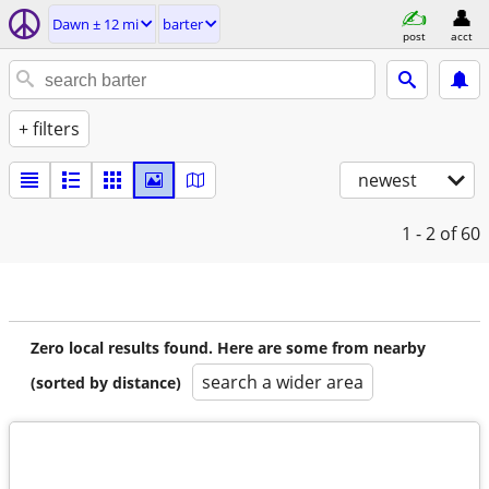
Dawn ± 12 mi
barter
post
acct
+ filters
newest
1 - 2
of 60
Zero local results found. Here are some from nearby
search a wider area
(sorted by distance)