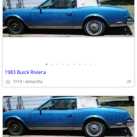
•
•
•
•
•
•
•
•
•
1983 Buick Riviera
7/19
Amarillo