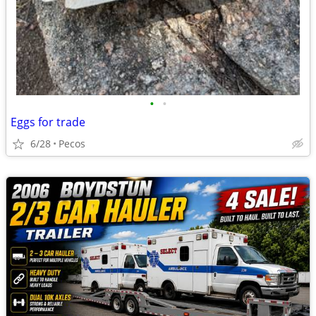
•
•
Eggs for trade
6/28
Pecos