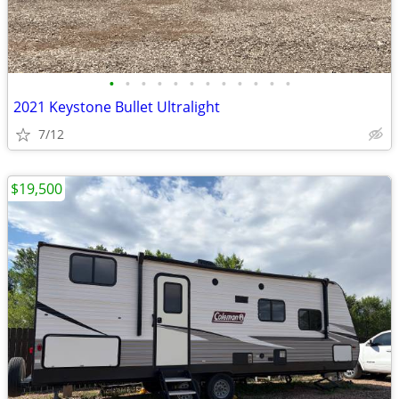
•
•
•
•
•
•
•
•
•
•
•
•
2021 Keystone Bullet Ultralight
7/12
$19,500