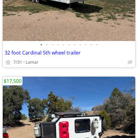
•
•
•
•
•
•
•
•
•
•
•
32 foot Cardinal 5th wheel trailer
7/31
Lamar
$17,500