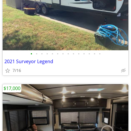
•
•
•
•
•
•
•
•
•
•
•
•
•
•
2021 Surveyor Legend
7/16
$17,000