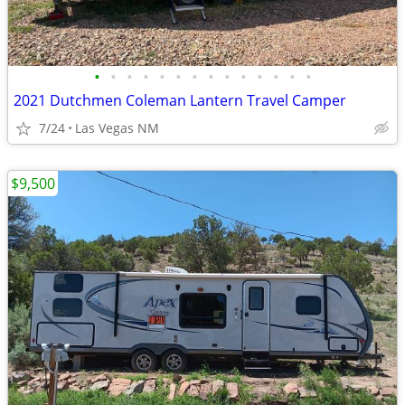
•
•
•
•
•
•
•
•
•
•
•
•
•
•
2021 Dutchmen Coleman Lantern Travel Camper
7/24
Las Vegas NM
$9,500