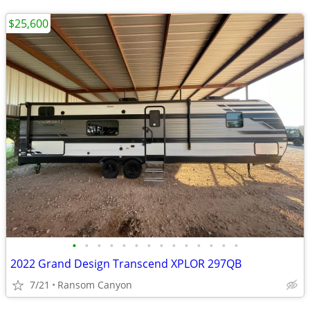
$25,600
•
•
•
•
•
•
•
•
•
•
•
•
•
•
2022 Grand Design Transcend XPLOR 297QB
7/21
Ransom Canyon