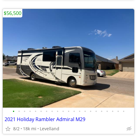
$56,500
•
•
•
•
•
•
•
•
•
•
•
•
•
•
•
•
•
•
•
•
•
2021 Holiday Rambler Admiral M29
8/2
18k mi
Levelland