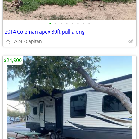
•
•
•
•
•
•
•
•
2014 Coleman apex 30ft pull along
7/24
Capitan
$24,900