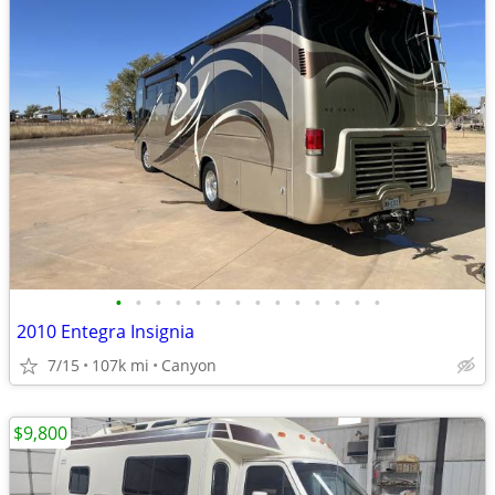
•
•
•
•
•
•
•
•
•
•
•
•
•
•
2010 Entegra Insignia
7/15
107k mi
Canyon
$9,800