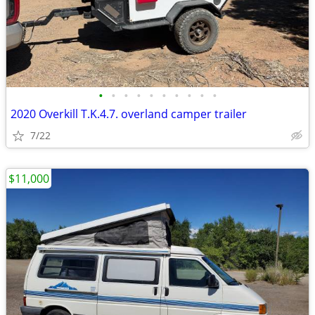
•
•
•
•
•
•
•
•
•
•
2020 Overkill T.K.4.7. overland camper trailer
7/22
$11,000