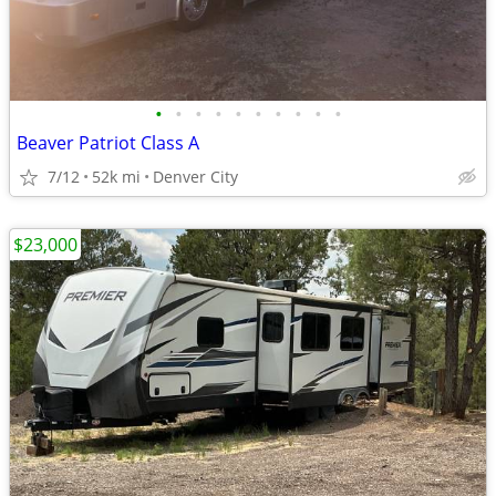
•
•
•
•
•
•
•
•
•
•
Beaver Patriot Class A
7/12
52k mi
Denver City
$23,000