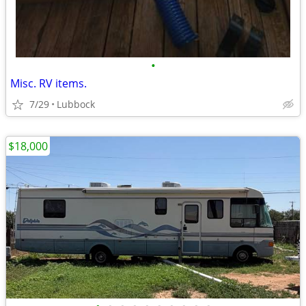
•
Misc. RV items.
7/29
Lubbock
$18,000