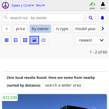
Dawn ± 12 mi
RVs
post
acct
+
price
by owner
rv type
model year
con
newest
1 - 2
of 60
Zero local results found. Here are some from nearby
search a wider area
(sorted by distance)
$72,500