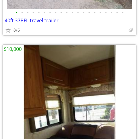
•
•
•
•
•
•
•
•
•
•
•
•
•
•
•
•
•
•
•
•
40ft 37PFL travel trailer
8/6
$10,000