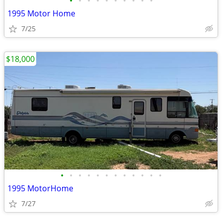
•
•
•
•
•
•
•
•
•
•
1995 Motor Home
7/25
$18,000
•
•
•
•
•
•
•
•
•
•
•
•
1995 MotorHome
7/27