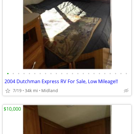
•
•
•
•
•
•
•
•
•
•
•
•
•
•
•
•
•
•
•
•
•
•
•
2004 Dutchman Express RV For Sale, Low Mileage!!
7/19
34k mi
Midland
$10,000