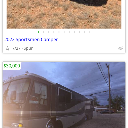
•
•
•
•
•
•
•
•
•
•
•
2022 Sportsmen Camper
7/27
Spur
$30,000