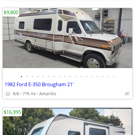
$9,800
•
•
•
•
•
•
•
•
•
•
•
•
•
•
•
•
•
•
1982 Ford E-350 Brougham 21'
8/6
77k mi
Amarillo
$16,995