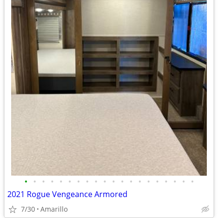
•
•
•
•
•
•
•
•
•
•
•
•
•
•
•
•
•
•
•
•
2021 Rogue Vengeance Armored
7/30
Amarillo