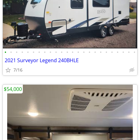
•
•
•
•
•
•
•
•
•
•
•
•
•
•
•
•
•
•
•
•
•
•
•
•
2021 Surveyor Legend 240BHLE
7/16
$54,000