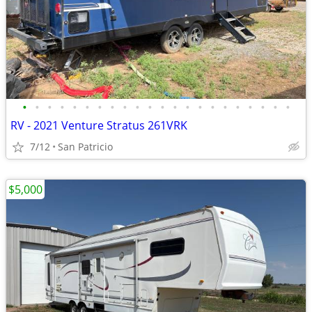
•
•
•
•
•
•
•
•
•
•
•
•
•
•
•
•
•
•
•
•
•
•
RV - 2021 Venture Stratus 261VRK
7/12
San Patricio
$5,000