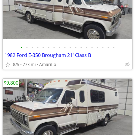
•
•
•
•
•
•
•
•
•
•
•
•
•
•
•
•
•
•
1982 Ford E-350 Brougham 21' Class B
8/5
77k mi
Amarillo
$9,800