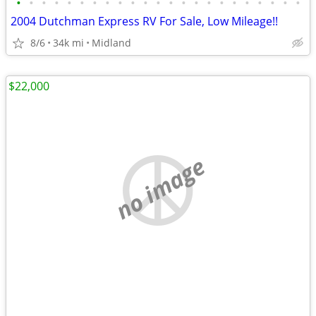
•
•
•
•
•
•
•
•
•
•
•
•
•
•
•
•
•
•
•
•
•
•
•
2004 Dutchman Express RV For Sale, Low Mileage!!
8/6
34k mi
Midland
$22,000
no image