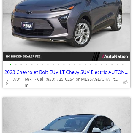
•
•
•
•
•
•
•
•
•
•
•
•
•
•
•
•
•
•
•
•
•
•
2023 Chevrolet Bolt EUV LT Chevy SUV Electric AUTONATION
7/31
68k
Call (833) 725-0254 or MESSAGE/CHAT to confirm availability
mi