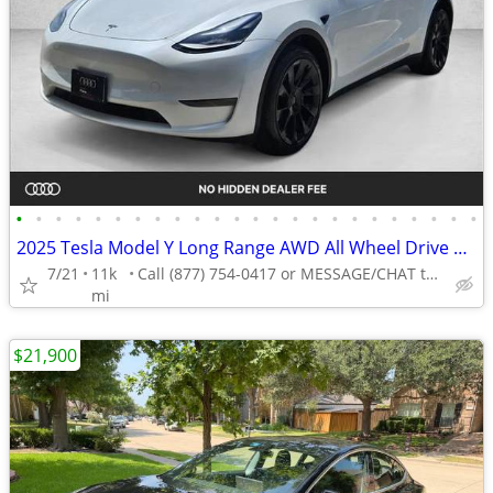
•
•
•
•
•
•
•
•
•
•
•
•
•
•
•
•
•
•
•
•
•
•
•
•
2025 Tesla Model Y Long Range AWD All Wheel Drive SUV Electric AUTONATION
7/21
11k
Call (877) 754-0417 or MESSAGE/CHAT to confirm availability
mi
$21,900