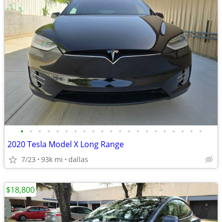
•
•
•
•
•
•
•
•
•
•
•
•
•
•
•
•
•
•
•
•
•
2020 Tesla Model X Long Range
7/23
93k mi
dallas
$18,800