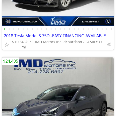
•
•
•
•
•
•
•
•
•
•
•
•
•
•
•
•
•
•
•
•
•
•
•
•
2018 Tesla Model S 75D -EASY FINANCING AVAILABLE
7/10
45k
+ IMD Motors Inc Richardson - FAMILY OWNED AND OPERATED !
mi
$24,495