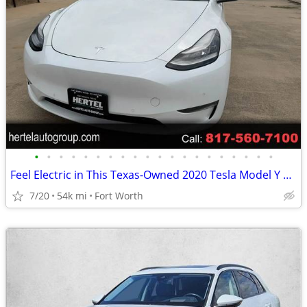
•
•
•
•
•
•
•
•
•
•
•
•
•
•
•
•
•
•
•
•
Feel Electric in This Texas-Owned 2020 Tesla Model Y Long Range
7/20
54k mi
Fort Worth