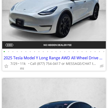
•
•
•
•
•
•
•
•
•
•
•
•
•
•
•
•
•
•
•
•
•
•
•
•
2025 Tesla Model Y Long Range AWD All Wheel Drive SUV Electric AUTONATION
7/29
11k
Call (877) 754-0417 or MESSAGE/CHAT to confirm availability
mi