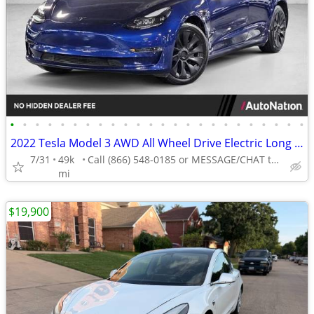
•
•
•
•
•
•
•
•
•
•
•
•
•
•
•
•
•
•
•
•
•
•
•
•
2022 Tesla Model 3 AWD All Wheel Drive Electric Long Range Sedan
7/31
49k
Call (866) 548-0185 or MESSAGE/CHAT to confirm availability
mi
$19,900