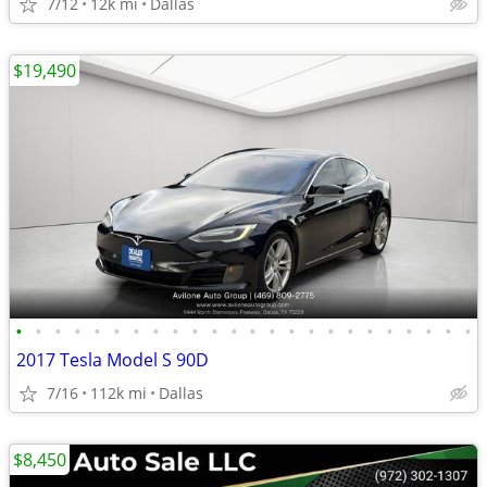
7/12
12k mi
Dallas
$19,490
•
•
•
•
•
•
•
•
•
•
•
•
•
•
•
•
•
•
•
•
•
•
•
•
2017 Tesla Model S 90D
7/16
112k mi
Dallas
$8,450