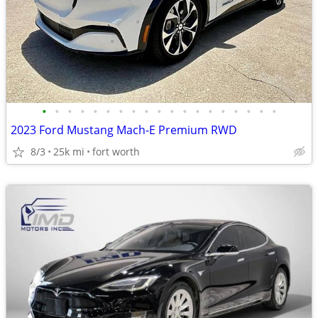
•
•
•
•
•
•
•
•
•
•
•
•
•
•
•
•
•
•
•
2023 Ford Mustang Mach-E Premium RWD
8/3
25k mi
fort worth