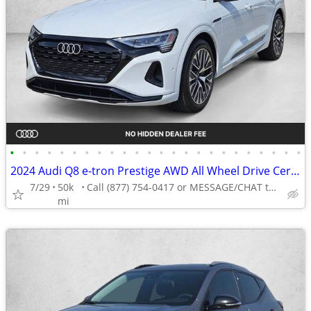
•
•
•
•
•
•
•
•
•
•
•
•
•
•
•
•
•
•
•
•
•
•
•
•
2024 Audi Q8 e-tron Prestige AWD All Wheel Drive Certified SUV Electric AUTONATI
7/29
50k
Call (877) 754-0417 or MESSAGE/CHAT to confirm availability
mi