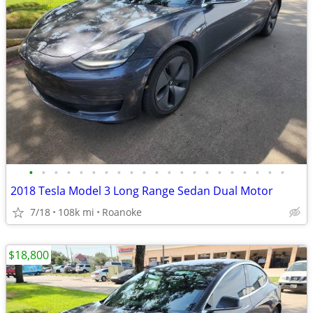
•
•
•
•
•
•
•
•
•
•
•
•
•
•
•
•
•
•
•
•
•
2018 Tesla Model 3 Long Range Sedan Dual Motor
7/18
108k mi
Roanoke
$18,800