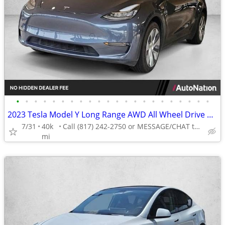
•
•
•
•
•
•
•
•
•
•
•
•
•
•
•
•
•
•
•
•
•
•
2023 Tesla Model Y Long Range AWD All Wheel Drive SUV Electric AUTONATION
7/31
40k
Call (817) 242-2750 or MESSAGE/CHAT to confirm availability
mi