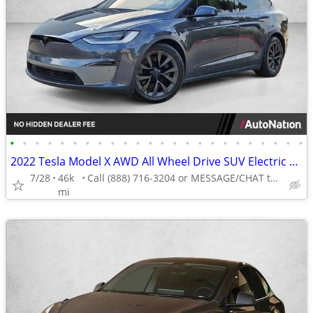
•
•
•
•
•
•
•
•
•
•
•
•
•
•
•
•
•
•
•
•
•
•
•
•
2022 Tesla Model X AWD All Wheel Drive SUV Electric AUTONATION
7/28
46k
Call (888) 716-3204 or MESSAGE/CHAT to confirm availability
mi