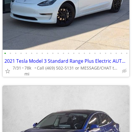
•
•
•
•
•
•
•
•
•
•
•
•
•
•
•
•
•
•
•
•
•
•
•
•
2021 Tesla Model 3 Standard Range Plus Electric AUTONATION
7/31
78k
Call (469) 502-5131 or MESSAGE/CHAT to confirm availability
mi