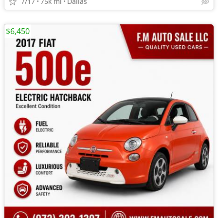
7/17
75k mi
Dallas
$6,450