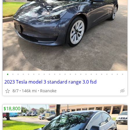
•
•
•
•
•
•
•
•
•
•
•
•
•
•
•
•
•
•
•
•
•
•
•
2023 Tesla model 3 standard range 3.0 fsd
8/7
146k mi
Roanoke
$18,800