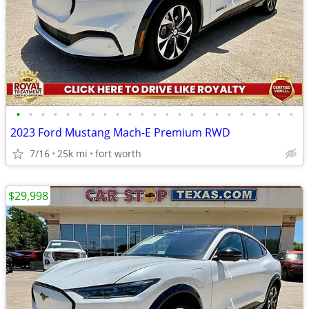
•
•
•
•
•
•
•
•
•
•
•
•
•
•
•
•
•
•
•
•
•
•
•
2023 Ford Mustang Mach-E Premium RWD
7/16
25k mi
fort worth
$29,998