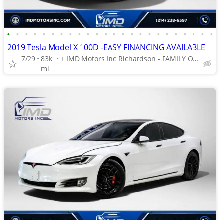
•
•
•
•
•
•
•
•
•
•
•
•
•
•
•
•
•
•
•
•
•
•
•
•
2019 Tesla Model X 100D -EASY FINANCING AVAILABLE
7/29
83k
+ IMD Motors Inc Richardson - FAMILY OWNED AND OPERATED !
mi