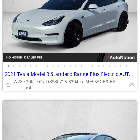
•
•
•
•
•
•
•
•
•
•
•
•
•
•
•
•
•
•
•
•
•
•
•
2021 Tesla Model 3 Standard Range Plus Electric AUTONATION
7/28
30k
Call (888) 716-3204 or MESSAGE/CHAT to confirm availability
mi