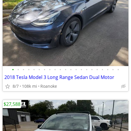
•
•
•
•
•
•
•
•
•
•
•
•
•
•
•
•
•
•
•
•
•
2018 Tesla Model 3 Long Range Sedan Dual Motor
8/7
108k mi
Roanoke
$27,588