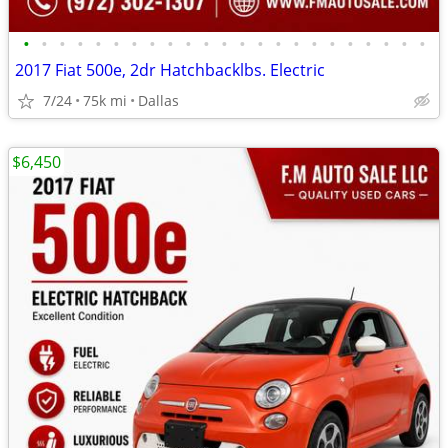
•
•
•
•
•
•
•
•
•
•
•
•
•
•
•
•
•
•
•
•
•
•
•
2017 Fiat 500e, 2dr Hatchbacklbs. Electric
7/24
75k mi
Dallas
$6,450