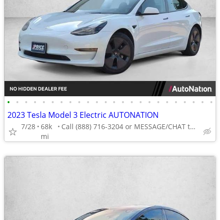
•
•
•
•
•
•
•
•
•
•
•
•
•
•
•
•
•
•
•
•
•
•
•
•
2023 Tesla Model 3 Electric AUTONATION
7/28
68k
Call (888) 716-3204 or MESSAGE/CHAT to confirm availability
mi