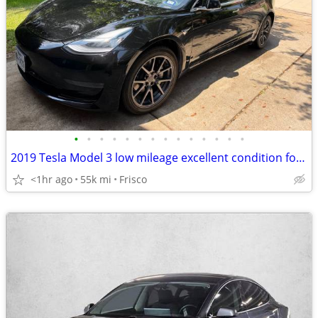
•
•
•
•
•
•
•
•
•
•
•
•
•
•
2019 Tesla Model 3 low mileage excellent condition for sale
<1hr ago
55k mi
Frisco