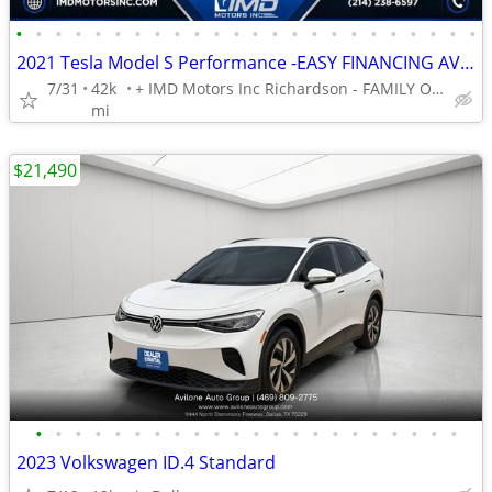
•
•
•
•
•
•
•
•
•
•
•
•
•
•
•
•
•
•
•
•
•
•
•
•
2021 Tesla Model S Performance -EASY FINANCING AVAILABLE
7/31
42k
+ IMD Motors Inc Richardson - FAMILY OWNED AND OPERATED !
mi
$21,490
•
•
•
•
•
•
•
•
•
•
•
•
•
•
•
•
•
•
•
•
•
•
2023 Volkswagen ID.4 Standard