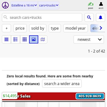
Estelline ± 16 mi
cars+trucks
post
acct
+
price
sold by
type
model year
electric
newest
1 - 2
of 42
Zero local results found. Here are some from nearby
search a wider area
(sorted by distance)
$14,495