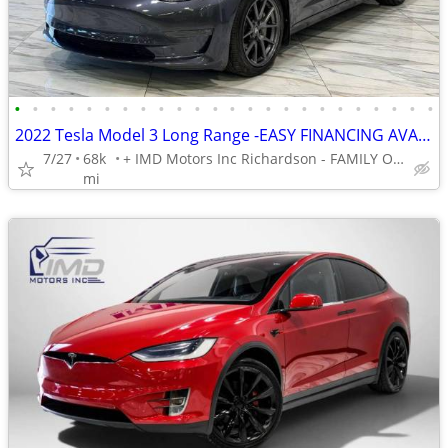
•
•
•
•
•
•
•
•
•
•
•
•
•
•
•
•
•
•
•
•
•
•
•
•
2022 Tesla Model 3 Long Range -EASY FINANCING AVAILABLE
7/27
68k
+ IMD Motors Inc Richardson - FAMILY OWNED AND OPERATED !
mi