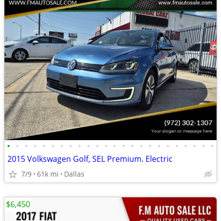
•
•
•
•
•
•
•
•
•
•
•
•
•
•
•
•
•
•
•
•
•
•
•
•
2015 Volkswagen Golf, SEL Premium. Electric
7/9
61k mi
Dallas
$6,450