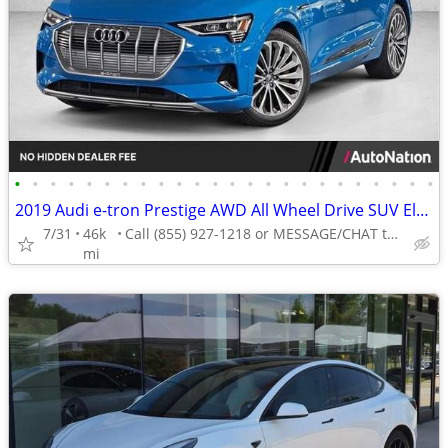
•
•
•
•
•
•
•
•
•
•
•
•
•
•
•
•
•
•
•
•
•
•
•
•
2019 Audi e-tron Prestige AWD All Wheel Drive SUV Electric AUTONATION
7/31
46k
Call (855) 927-1218 or MESSAGE/CHAT to confirm availability
mi