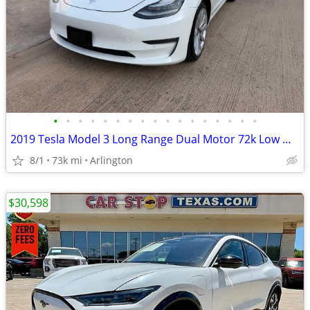
•
•
•
•
•
•
•
•
•
•
•
•
•
•
•
•
•
2019 Tesla Model 3 Long Range Dual Motor 72k Low Miles Excellent Condition
8/1
73k mi
Arlington
$30,598