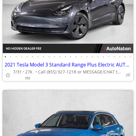
•
•
•
•
•
•
•
•
•
•
•
•
•
•
•
•
•
•
•
•
•
•
•
•
2021 Tesla Model 3 Standard Range Plus Electric AUTONATION
7/31
27k
Call (855) 927-1218 or MESSAGE/CHAT to confirm availability
mi