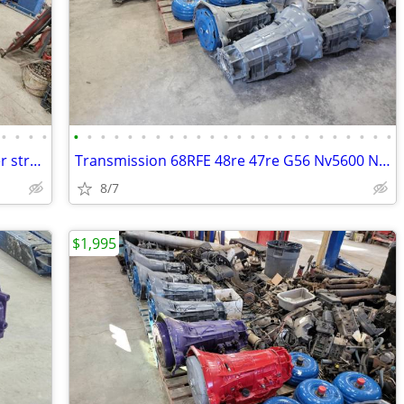
•
•
•
•
•
•
•
•
•
•
•
•
•
•
•
•
•
•
•
•
•
•
•
•
•
•
•
•
Dodge ram diesel ford super duty power stroke 2500 3500 4500 5500
Transmission 68RFE 48re 47re G56 Nv5600 Nv4500 Manual diesel Cummins
8/7
$1,995