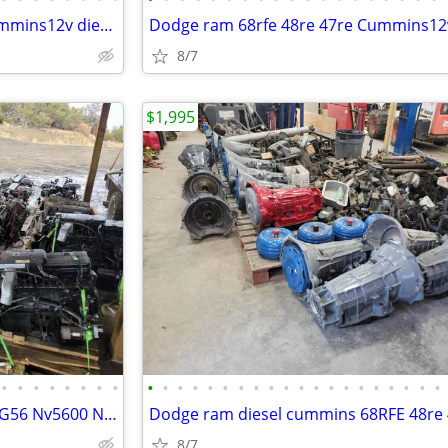
Dodge ram 68rfe 48re 47re Cummins12v diesel Ford F250 F350 f450 f550
8/7
$1,995
•
•
•
•
•
•
•
•
•
•
•
•
•
•
•
•
•
•
•
•
•
•
•
•
•
•
•
•
Transmission 68RFE 48re 47re G56 Nv5600 Nv4500 Manual diesel Cummins
8/7