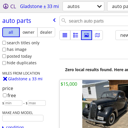
CL
Gladstone ± 33 mi
autos
auto pa
auto parts
all
owner
dealer
new
search titles only
has image
posted today
hide duplicates
Zero local results found. Here 
MILES FROM LOCATION
Gladstone ± 33 mi
$15,000
price
free
$
– $
MAKE AND MODEL
condition