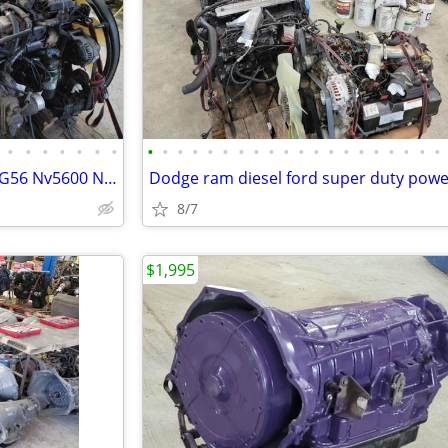
•
•
•
•
•
•
•
•
•
•
•
•
•
•
•
•
•
•
•
•
•
•
•
•
•
•
•
Transmission 68RFE 48re 47re G56 Nv5600 Nv4500 Manual diesel Cummins
8/7
$1,995