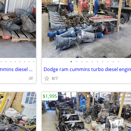
•
•
•
•
•
•
•
•
•
•
•
•
•
•
•
•
•
•
Dodge ram 68rfe 48re 47re Cummins diesel transmission 12v cab flatbed
8/7
$1,995