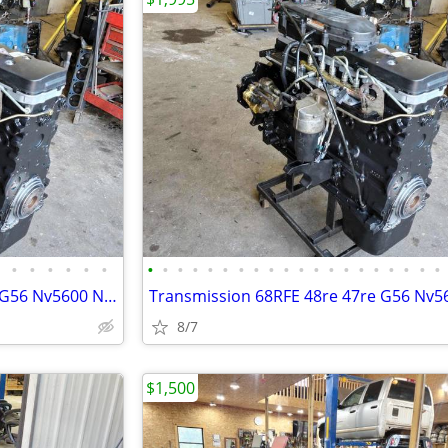
•
•
•
•
•
•
•
•
•
•
•
•
•
•
•
•
•
•
•
•
•
•
•
•
•
•
Transmission 68RFE 48re 47re G56 Nv5600 Nv4500 Manual diesel Cummins
8/7
$1,500