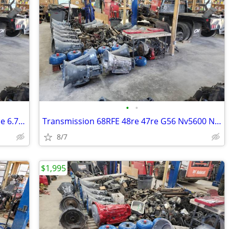
•
•
Dodge ram cummins turbo diesel engine 6.7 5.9 2500 3500 4500 5500
Transmission 68RFE 48re 47re G56 Nv5600 Nv4500 Manual diesel Cummins
8/7
$1,995