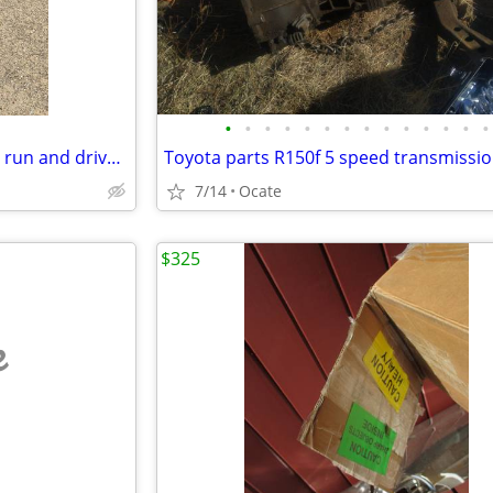
•
•
•
•
•
•
•
•
•
•
•
•
•
•
1937 Plymouth Coupe, Original run and drives great
Toyota parts R150f 5 speed transmissi
7/14
Ocate
$325
e