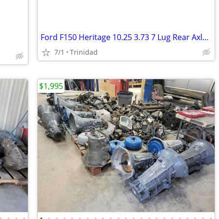
Ford F150 Heritage 10.25 3.73 7 Lug Rear Axle Asm
7/1
Trinidad
$1,995
•
•
•
•
•
•
•
•
•
•
•
•
•
•
•
•
•
•
•
•
•
•
•
•
•
•
•