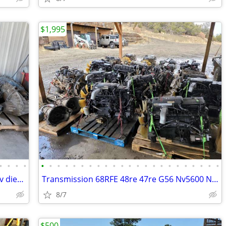
$1,995
•
•
•
•
•
•
•
•
•
•
•
•
•
•
•
•
•
•
•
•
•
•
•
•
•
•
•
Dodge ram 68rfe 48re 47re Cummins12v diesel Ford F250 F350 f450 f550
Transmission 68RFE 48re 47re G56 Nv5600 Nv4500 Manual diesel Cummins
8/7
$500