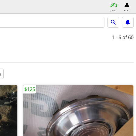
post
acct
1 - 6
of 60
a
$125