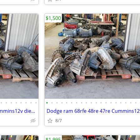
$1,500
•
•
•
•
•
•
•
•
•
•
•
•
•
•
•
•
•
•
•
•
•
•
•
•
•
•
•
Dodge ram 68rfe 48re 47re Cummins12v diesel Ford F250 F350 f450 f550
8/7
$1,995