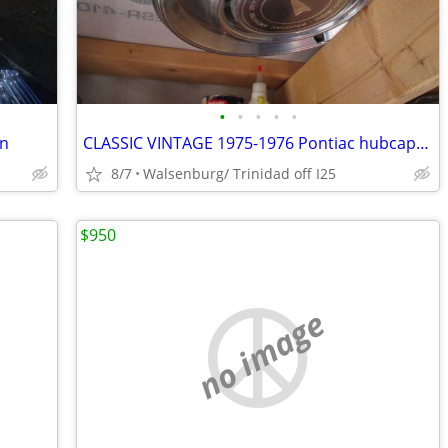
•
•
•
•
•
on
CLASSIC VINTAGE 1975-1976 Pontiac hubcaps "best offer"
8/7
Walsenburg/ Trinidad off I25
$950
no image