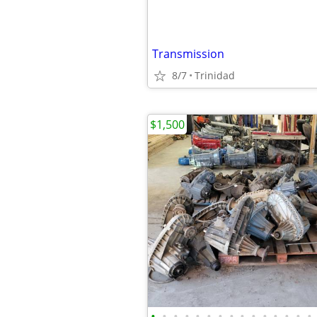
Transmission
8/7
Trinidad
$1,500
•
•
•
•
•
•
•
•
•
•
•
•
•
•
•