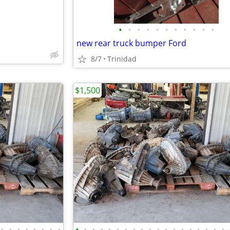
•
•
•
•
•
•
•
•
•
•
•
new rear truck bumper Ford
8/7
Trinidad
$1,500
•
•
•
•
•
•
•
•
•
•
•
•
•
•
•
•
•
•
•
•
•
•
•
•
•
•
•