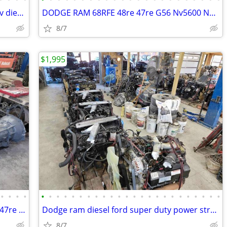
Dodge ram 68rfe 48re 47re Cummins12v diesel Ford F250 F350 f450 f550
DODGE RAM 68RFE 48re 47re G56 Nv5600 Nv4500 Manual F350 diesel Cummins
8/7
$1,995
•
•
•
•
•
•
•
•
•
•
•
•
•
•
•
•
•
•
•
•
•
•
•
•
•
•
•
•
Dodge ram diesel cummins 68RFE 48re 47re Transmission 3500 4500 5500
Dodge ram diesel ford super duty power stroke 2500 3500 4500 5500
8/7