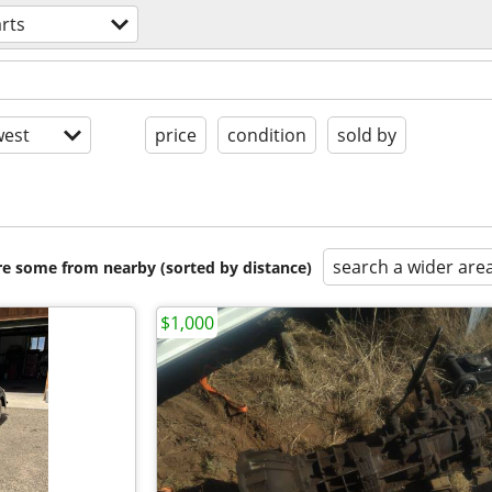
rts
est
price
condition
sold by
search a wider are
are some from nearby (sorted by distance)
$1,000