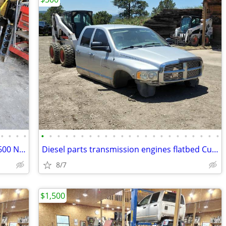
•
•
•
•
•
•
•
•
•
•
•
•
•
•
•
•
•
•
•
•
•
•
•
•
•
•
•
Transmission 68RFE 48re 47re G56 Nv5600 Nv4500 Manual diesel Cummins
Diesel parts transmission engines flatbed Cummins ECM computer wire ha
8/7
$1,500