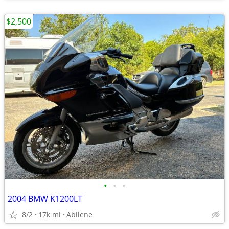
$2,500
•
•
•
2004 BMW K1200LT
8/2
17k mi
Abilene