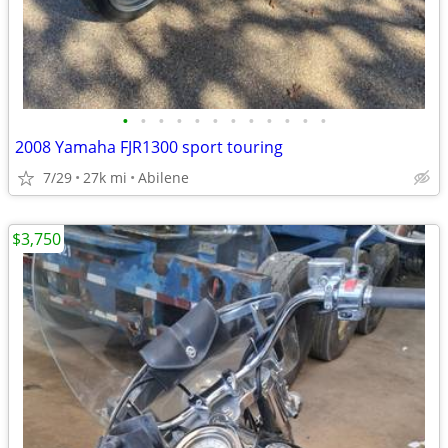
•
•
•
•
•
•
•
•
•
•
•
•
2008 Yamaha FJR1300 sport touring
7/29
27k mi
Abilene
$3,750