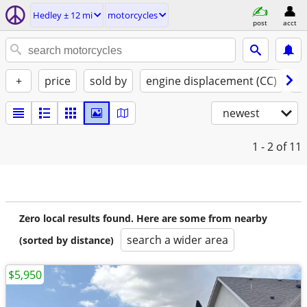
Hedley ± 12 mi
motorcycles
post
acct
+
price
sold by
engine displacement (CC)
st
newest
1 - 2
of 11
Zero local results found. Here are some from nearby
search a wider area
(sorted by distance)
$5,950