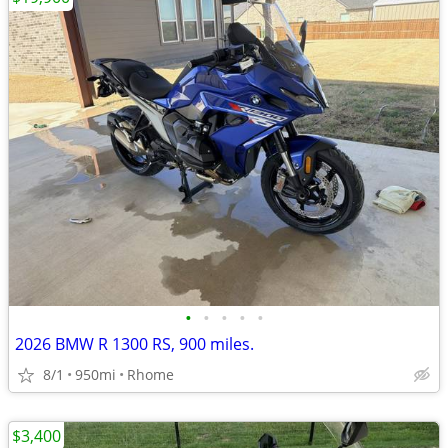
•
•
•
•
•
2026 BMW R 1300 RS, 900 miles.
8/1
950mi
Rhome
$3,400