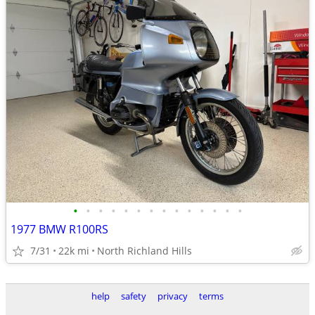
•
•
•
•
•
•
•
•
•
•
•
•
•
•
1977 BMW R100RS
7/31
22k mi
North Richland Hills
help
safety
privacy
terms