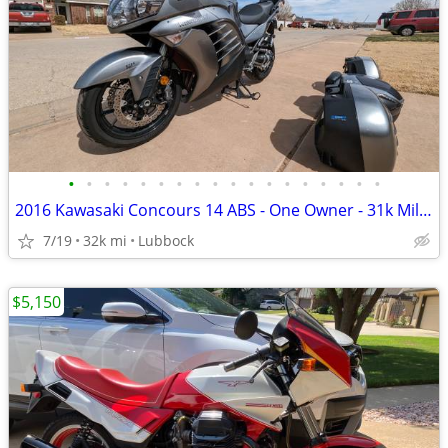
•
•
•
•
•
•
•
•
•
•
•
•
•
•
•
•
•
•
2016 Kawasaki Concours 14 ABS - One Owner - 31k Miles - Meticulously M
7/19
32k mi
Lubbock
$5,150