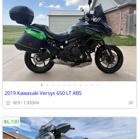
•
•
•
•
•
•
•
•
•
•
•
2019 Kawasaki Versys 650 LT ABS
8/3
1,933mi
$6,100