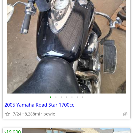
•
•
•
•
•
•
•
2005 Yamaha Road Star 1700cc
7/24
8,288mi
bowie
$19,900