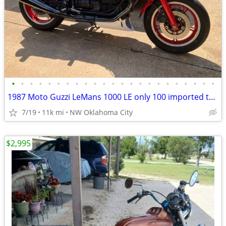
•
•
•
•
•
•
•
•
•
•
•
•
•
•
•
•
•
•
•
•
•
•
•
1987 Moto Guzzi LeMans 1000 LE only 100 imported to the US
7/19
11k mi
NW Oklahoma City
$2,995