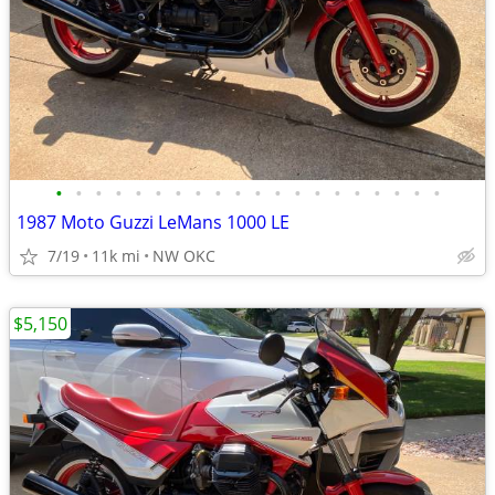
•
•
•
•
•
•
•
•
•
•
•
•
•
•
•
•
•
•
•
•
1987 Moto Guzzi LeMans 1000 LE
7/19
11k mi
NW OKC
$5,150