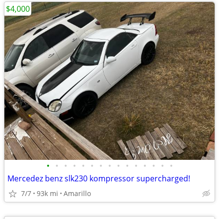
$4,000
•
•
•
•
•
•
•
•
•
•
•
•
•
•
•
Mercedez benz slk230 kompressor supercharged!
7/7
93k mi
Amarillo