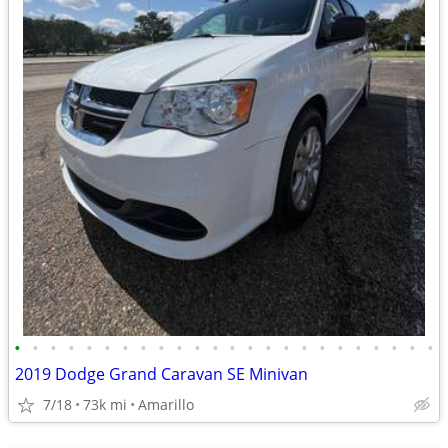
•
•
•
•
•
•
•
•
•
•
•
•
•
•
•
•
•
•
•
•
•
•
•
•
2019 Dodge Grand Caravan SE Minivan
7/18
73k mi
Amarillo