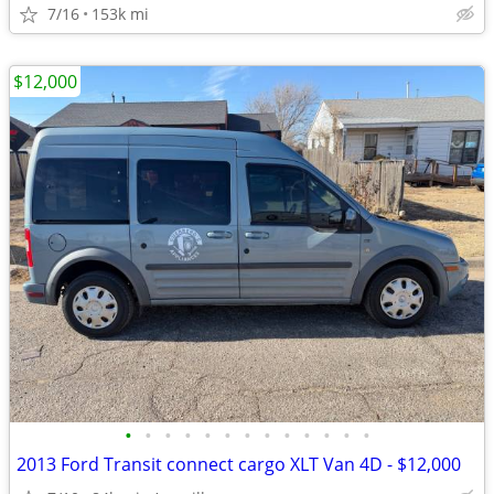
7/16
153k mi
$12,000
•
•
•
•
•
•
•
•
•
•
•
•
•
2013 Ford Transit connect cargo XLT Van 4D - $12,000