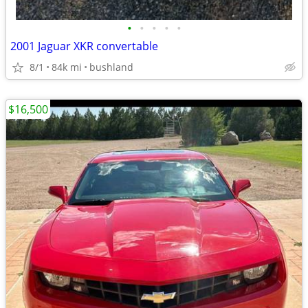
•
•
•
•
•
2001 Jaguar XKR convertable
8/1
84k mi
bushland
$16,500