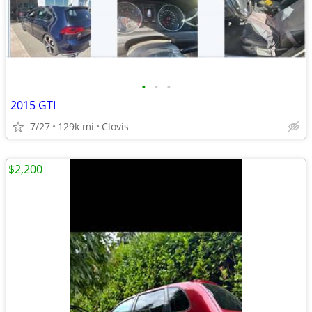
•
•
•
2015 GTI
7/27
129k mi
Clovis
$2,200