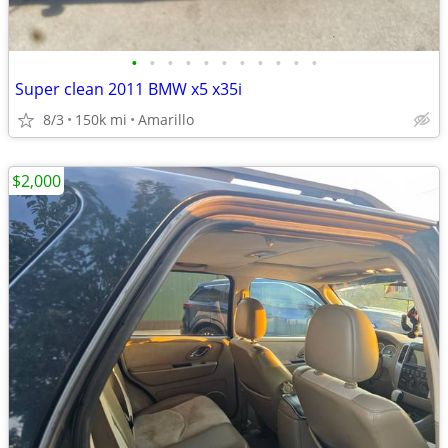
•
•
•
•
•
•
•
•
•
•
•
Super clean 2011 BMW x5 x35i
8/3
150k mi
Amarillo
$2,000