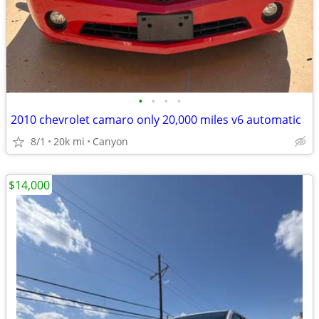
•
•
•
•
2010 chevrolet camaro only 20,000 miles v6 automatic
8/1
20k mi
Canyon
$14,000