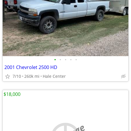
•
•
•
•
•
2001 Chevrolet 2500 HD
7/10
260k mi
Hale Center
$18,000