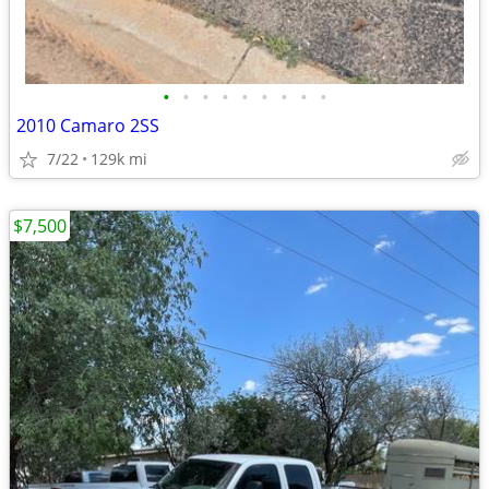
•
•
•
•
•
•
•
•
•
2010 Camaro 2SS
7/22
129k mi
$7,500