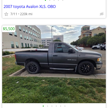
•
•
•
•
•
2007 toyota Avalon XLS. OBO
7/11
220k mi
$5,500
•
•
•
•
•
•