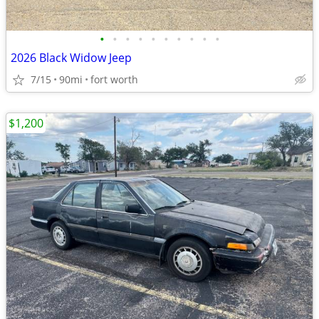
•
•
•
•
•
•
•
•
•
•
2026 Black Widow Jeep
7/15
90mi
fort worth
$1,200