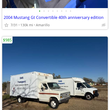
•
•
•
•
•
•
•
•
2004 Mustang Gt Convertible 40th anniversary edition
7/31
130k mi
Amarillo
$985