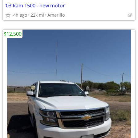
'03 Ram 1500 - new motor
4h ago
22k mi
Amarillo
$12,500