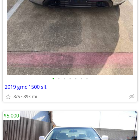
•
•
•
•
•
•
•
2019 gmc 1500 slt
8/5
89k mi
$5,000