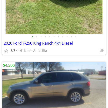
•
•
•
•
•
•
•
•
•
•
•
2020 Ford F-250 King Ranch 4x4 Diesel
8/3
141k mi
Amarillo
$4,500