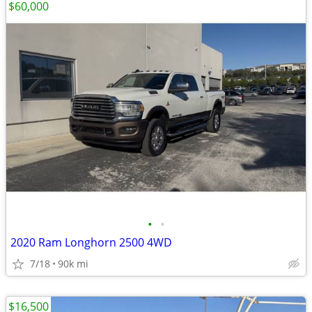
$60,000
•
•
2020 Ram Longhorn 2500 4WD
7/18
90k mi
$16,500