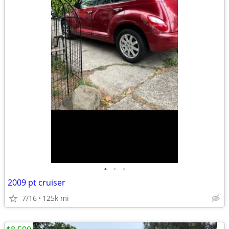
•
•
•
2009 pt cruiser
7/16
125k mi