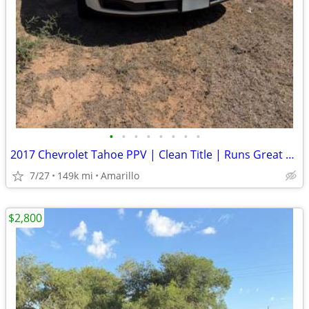
•
•
•
•
•
•
•
•
2017 Chevrolet Tahoe PPV | Clean Title | Runs Great | Cold A/C
7/27
149k mi
Amarillo
$2,800