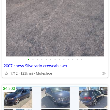
•
•
•
•
•
•
•
•
•
•
•
•
•
2007 chevy Silverado crewcab swb
7/12
123k mi
Muleshoe
$4,500