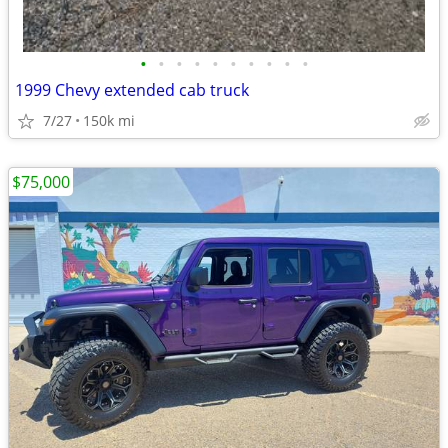
•
•
•
•
•
•
•
•
•
•
1999 Chevy extended cab truck
7/27
150k mi
$75,000