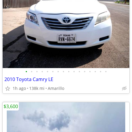
•
•
•
•
•
•
•
•
•
•
•
•
•
•
•
•
2010 Toyota Camry LE
1h ago
138k mi
Amarillo
$3,600