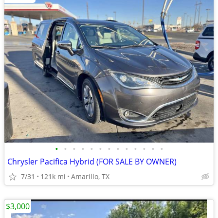
•
•
•
•
•
•
•
•
•
•
•
•
•
Chrysler Pacifica Hybrid (FOR SALE BY OWNER)
7/31
121k mi
Amarillo, TX
$3,000