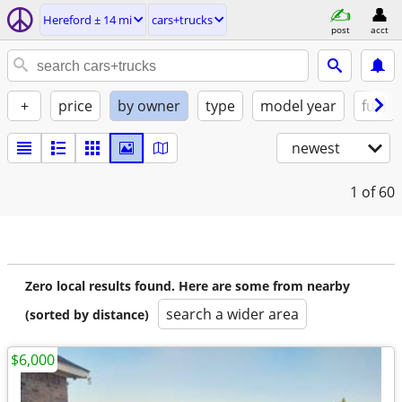
Hereford ± 14 mi
cars+trucks
post
acct
+
price
by owner
type
model year
fuel
newest
1
of 60
Zero local results found. Here are some from nearby
search a wider area
(sorted by distance)
$6,000