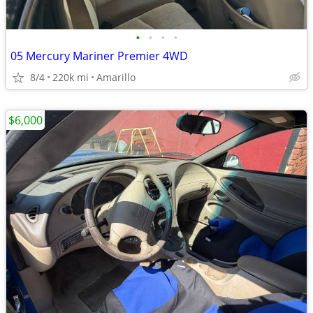
•
•
•
•
05 Mercury Mariner Premier 4WD
8/4
220k mi
Amarillo
$6,000