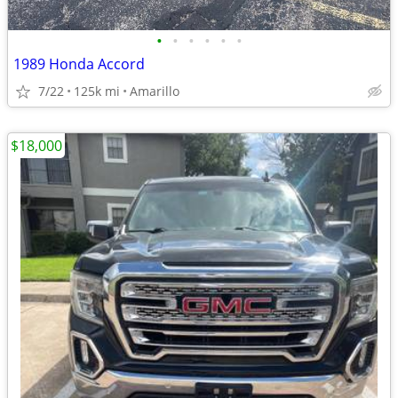
•
•
•
•
•
•
1989 Honda Accord
7/22
125k mi
Amarillo
$18,000