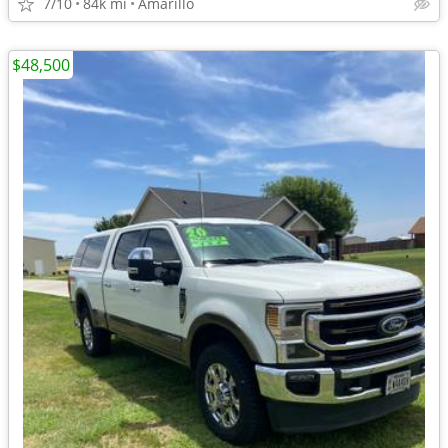
7/10
84k mi
Amarillo
$48,500