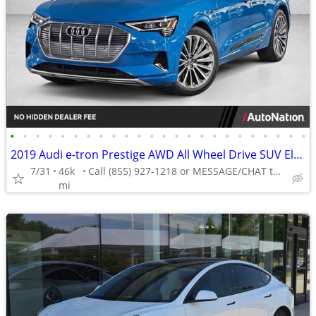
•
•
•
•
•
•
•
•
•
•
•
•
•
•
•
•
•
•
•
•
•
•
•
•
2019 Audi e-tron Prestige AWD All Wheel Drive SUV Electric AUTONATION
7/31
46k
Call (855) 927-1218 or MESSAGE/CHAT to confirm availability
mi