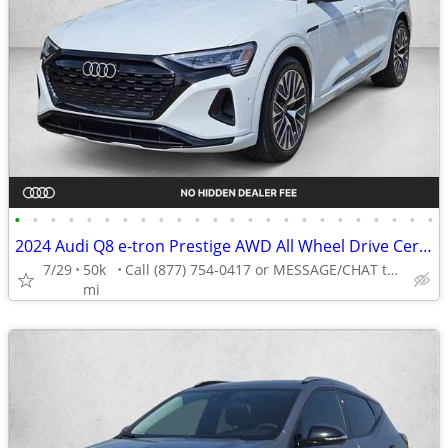
•
•
•
•
•
•
•
•
•
•
•
•
•
•
•
•
•
•
•
•
•
•
•
•
2024 Audi Q8 e-tron Prestige AWD All Wheel Drive Certified SUV Electric AUTONATI
7/29
50k
Call (877) 754-0417 or MESSAGE/CHAT to confirm availability
mi