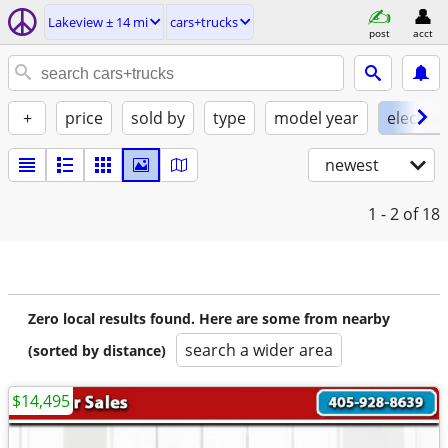
Lakeview ± 14 mi
cars+trucks
post
acct
+
price
sold by
type
model year
electric
newest
1 - 2
of 18
Zero local results found. Here are some from nearby
search a wider area
(sorted by distance)
$14,495