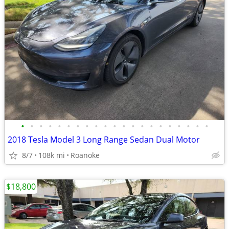
•
•
•
•
•
•
•
•
•
•
•
•
•
•
•
•
•
•
•
•
•
2018 Tesla Model 3 Long Range Sedan Dual Motor
8/7
108k mi
Roanoke
$18,800