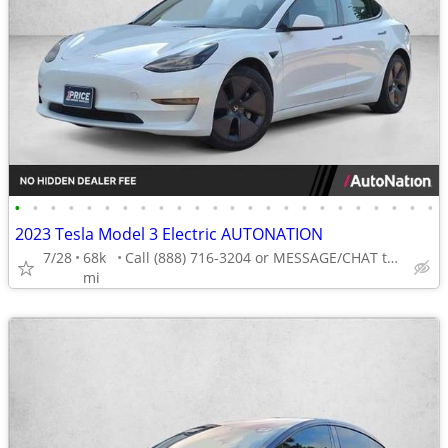
•
•
•
•
•
•
•
•
•
•
•
•
•
•
•
•
•
•
•
•
•
•
•
•
2023 Tesla Model 3 Electric AUTONATION
7/28
68k
Call (888) 716-3204 or MESSAGE/CHAT to confirm availability
mi