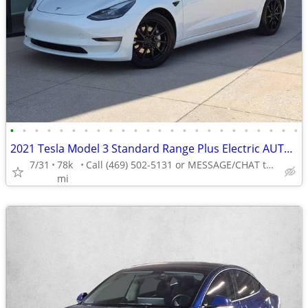
•
•
•
•
•
•
•
•
•
•
•
•
•
•
•
•
•
•
•
•
•
•
•
•
2021 Tesla Model 3 Standard Range Plus Electric AUTONATION
7/31
78k
Call (469) 502-5131 or MESSAGE/CHAT to confirm availability
mi