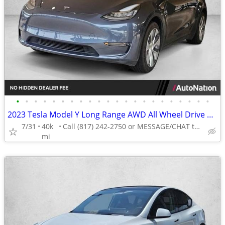
•
•
•
•
•
•
•
•
•
•
•
•
•
•
•
•
•
•
•
•
•
•
2023 Tesla Model Y Long Range AWD All Wheel Drive SUV Electric AUTONATION
7/31
40k
Call (817) 242-2750 or MESSAGE/CHAT to confirm availability
mi