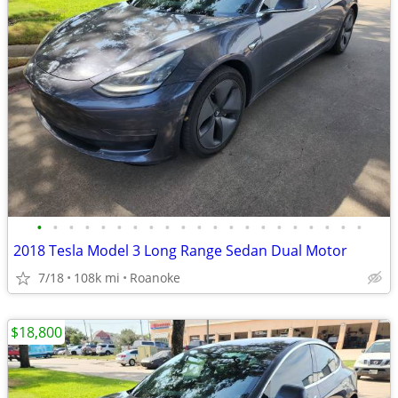
•
•
•
•
•
•
•
•
•
•
•
•
•
•
•
•
•
•
•
•
•
2018 Tesla Model 3 Long Range Sedan Dual Motor
7/18
108k mi
Roanoke
$18,800