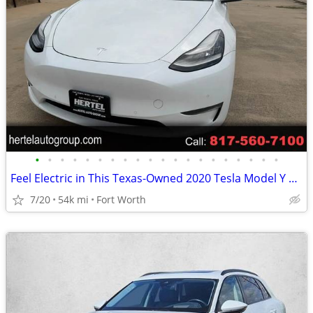
•
•
•
•
•
•
•
•
•
•
•
•
•
•
•
•
•
•
•
•
Feel Electric in This Texas-Owned 2020 Tesla Model Y Long Range
7/20
54k mi
Fort Worth