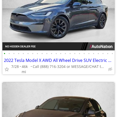
•
•
•
•
•
•
•
•
•
•
•
•
•
•
•
•
•
•
•
•
•
•
•
•
2022 Tesla Model X AWD All Wheel Drive SUV Electric AUTONATION
7/28
46k
Call (888) 716-3204 or MESSAGE/CHAT to confirm availability
mi