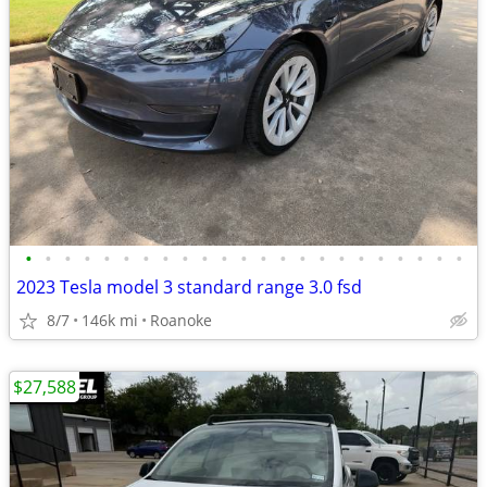
•
•
•
•
•
•
•
•
•
•
•
•
•
•
•
•
•
•
•
•
•
•
•
2023 Tesla model 3 standard range 3.0 fsd
8/7
146k mi
Roanoke
$27,588