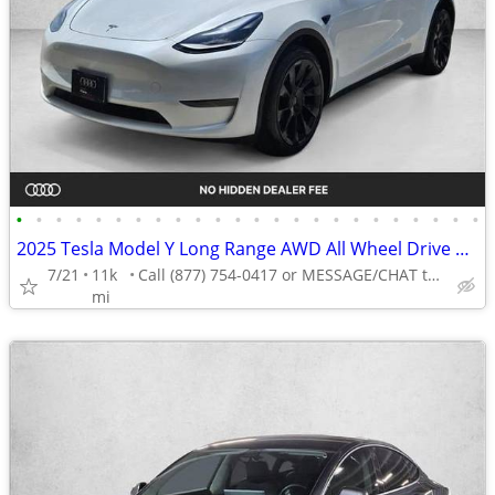
•
•
•
•
•
•
•
•
•
•
•
•
•
•
•
•
•
•
•
•
•
•
•
•
2025 Tesla Model Y Long Range AWD All Wheel Drive SUV Electric AUTONATION
7/21
11k
Call (877) 754-0417 or MESSAGE/CHAT to confirm availability
mi