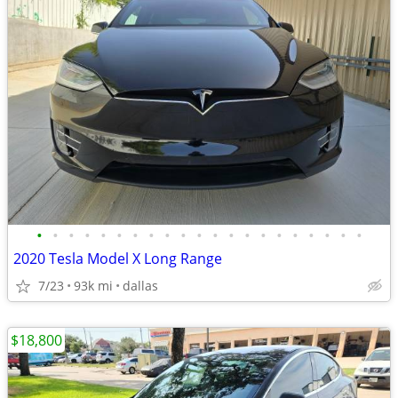
•
•
•
•
•
•
•
•
•
•
•
•
•
•
•
•
•
•
•
•
•
2020 Tesla Model X Long Range
7/23
93k mi
dallas
$18,800