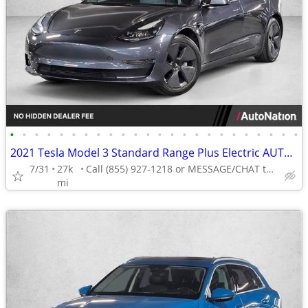
•
•
•
•
•
•
•
•
•
•
•
•
•
•
•
•
•
•
•
•
•
•
•
•
2021 Tesla Model 3 Standard Range Plus Electric AUTONATION
7/31
27k
Call (855) 927-1218 or MESSAGE/CHAT to confirm availability
mi