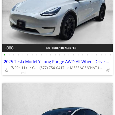
•
•
•
•
•
•
•
•
•
•
•
•
•
•
•
•
•
•
•
•
•
•
•
•
2025 Tesla Model Y Long Range AWD All Wheel Drive SUV Electric AUTONATION
7/29
11k
Call (877) 754-0417 or MESSAGE/CHAT to confirm availability
mi