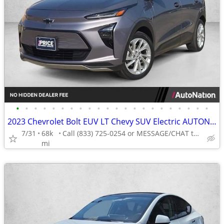
•
•
•
•
•
•
•
•
•
•
•
•
•
•
•
•
•
•
•
•
•
•
2023 Chevrolet Bolt EUV LT Chevy SUV Electric AUTONATION
7/31
68k
Call (833) 725-0254 or MESSAGE/CHAT to confirm availability
mi