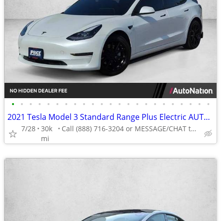
•
•
•
•
•
•
•
•
•
•
•
•
•
•
•
•
•
•
•
•
•
•
•
2021 Tesla Model 3 Standard Range Plus Electric AUTONATION
7/28
30k
Call (888) 716-3204 or MESSAGE/CHAT to confirm availability
mi