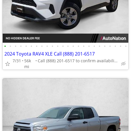
•
•
•
•
•
•
•
•
•
•
•
•
•
•
•
•
•
•
•
•
•
•
•
•
2024 Toyota RAV4 XLE Call (888) 201-6517
7/31
56k
Call (888) 201-6517 to confirm availability - May 14th
mi