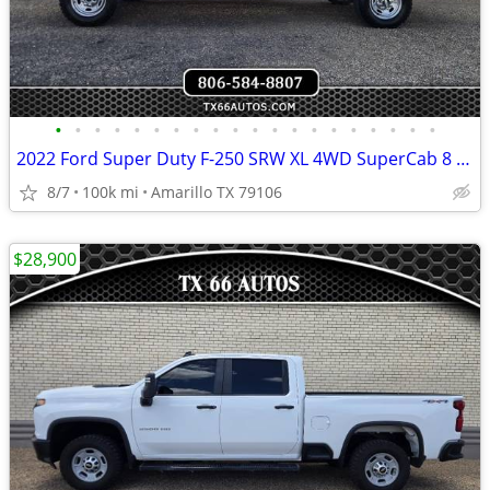
•
•
•
•
•
•
•
•
•
•
•
•
•
•
•
•
•
•
•
•
2022 Ford Super Duty F-250 SRW XL 4WD SuperCab 8 Box
8/7
100k mi
Amarillo TX 79106
$28,900