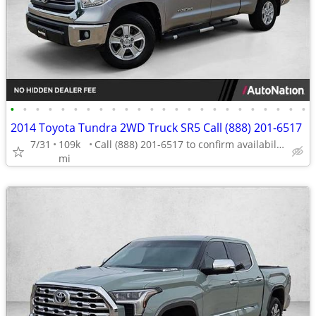
•
•
•
•
•
•
•
•
•
•
•
•
•
•
•
•
•
•
•
•
•
•
•
•
2014 Toyota Tundra 2WD Truck SR5 Call (888) 201-6517
7/31
109k
Call (888) 201-6517 to confirm availability - May 14th
mi