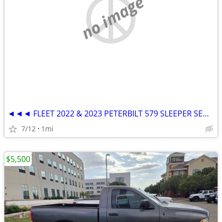
no image
◄◄◄ FLEET 2022 & 2023 PETERBILT 579 SLEEPER SEMI TRUCKS ►►►
7/12
1mi
$5,500