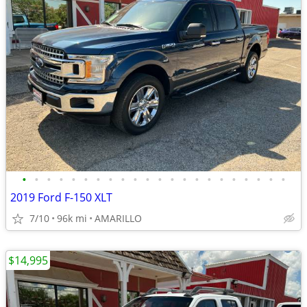
•
•
•
•
•
•
•
•
•
•
•
•
•
•
•
•
•
•
•
•
•
•
2019 Ford F-150 XLT
7/10
96k mi
AMARILLO
$14,995