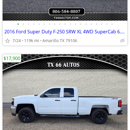
•
•
•
•
•
•
•
•
•
•
•
•
•
•
•
•
•
•
•
2016 Ford Super Duty F-250 SRW XL 4WD SuperCab 6.75 Box
7/24
119k mi
Amarillo TX 79106
$17,900