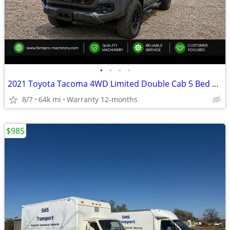
•
•
•
•
2021 Toyota Tacoma 4WD Limited Double Cab 5 Bed V6 AT (Natl)
8/7
64k mi
Warranty 12-months
$985