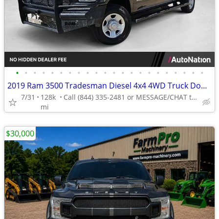
•
•
•
•
•
•
•
•
•
•
•
•
•
•
•
•
•
•
•
•
•
•
2019 Ram 3500 Tradesman Diesel 4x4 4WD Truck Dodge Crew cab AUTONATION
7/31
128k
Call (844) 335-2481 or MESSAGE/CHAT to confirm availability
mi
$30,000