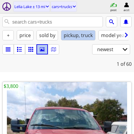
Lelia Lake ± 13 mi
cars+trucks
post
acct
+
price
sold by
pickup, truck
model year
newest
1
of 60
$3,800