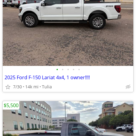
•
•
•
•
•
2025 Ford F-150 Lariat 4x4, 1 owner!!!!
7/30
14k mi
Tulia
$5,500