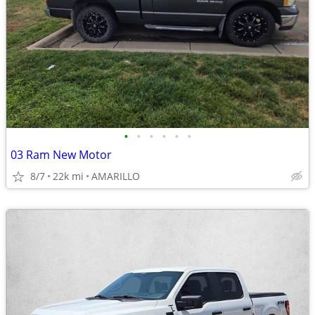
•
•
•
•
•
•
03 Ram New Motor
8/7
22k mi
AMARILLO