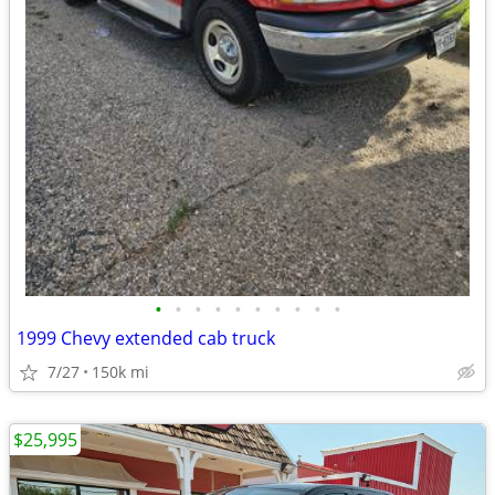
•
•
•
•
•
•
•
•
•
•
1999 Chevy extended cab truck
7/27
150k mi
$25,995