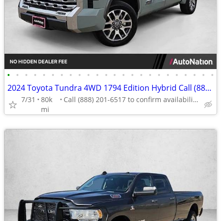
•
•
•
•
•
•
•
•
•
•
•
•
•
•
•
•
•
•
•
•
•
•
•
•
2024 Toyota Tundra 4WD 1794 Edition Hybrid Call (888) 201-6517
7/31
80k
Call (888) 201-6517 to confirm availability - May 14th
mi