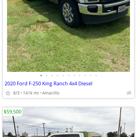
•
•
•
•
•
•
•
•
•
•
•
2020 Ford F-250 King Ranch 4x4 Diesel
8/3
141k mi
Amarillo
$59,500