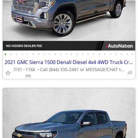
•
•
•
•
•
•
•
•
•
•
•
•
•
•
•
•
•
•
•
•
•
•
•
•
2021 GMC Sierra 1500 Denali Diesel 4x4 4WD Truck Crew cab AUTONATION
7/31
116k
Call (844) 335-2481 or MESSAGE/CHAT to confirm availability
mi