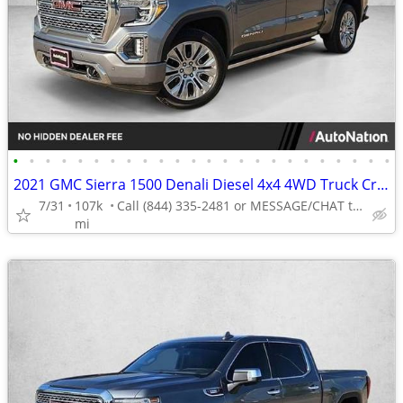
•
•
•
•
•
•
•
•
•
•
•
•
•
•
•
•
•
•
•
•
•
•
•
•
2021 GMC Sierra 1500 Denali Diesel 4x4 4WD Truck Crew cab AUTONATION
7/31
107k
Call (844) 335-2481 or MESSAGE/CHAT to confirm availability
mi