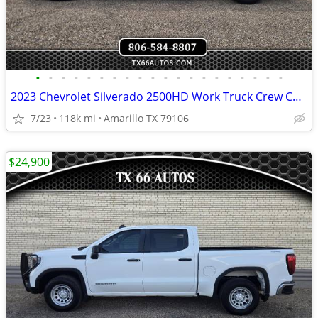
•
•
•
•
•
•
•
•
•
•
•
•
•
•
•
•
•
•
•
•
2023 Chevrolet Silverado 2500HD Work Truck Crew Cab 4WD
7/23
118k mi
Amarillo TX 79106
$24,900