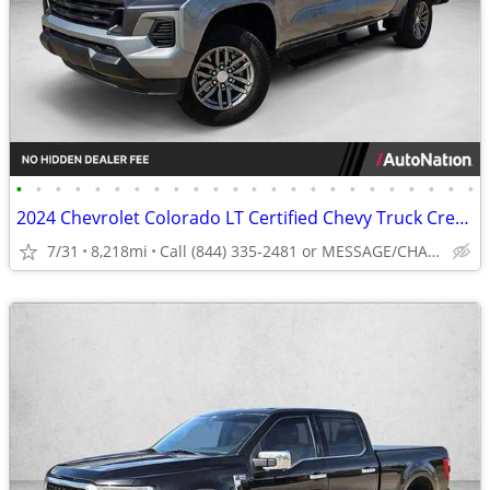
•
•
•
•
•
•
•
•
•
•
•
•
•
•
•
•
•
•
•
•
•
•
•
•
2024 Chevrolet Colorado LT Certified Chevy Truck Crew cab AUTONATION
7/31
8,218mi
Call (844) 335-2481 or MESSAGE/CHAT to confirm availability