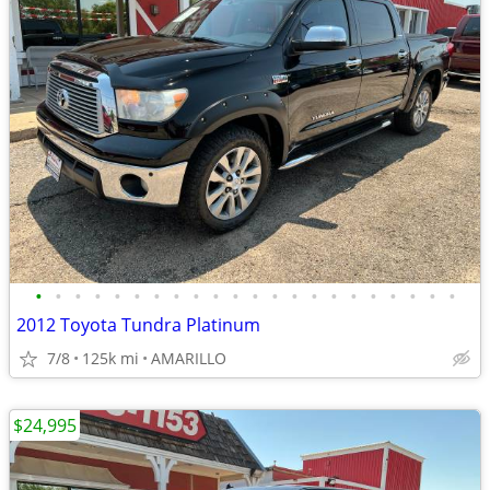
•
•
•
•
•
•
•
•
•
•
•
•
•
•
•
•
•
•
•
•
•
•
2012 Toyota Tundra Platinum
7/8
125k mi
AMARILLO
$24,995