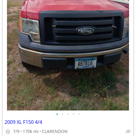
•
•
•
•
•
2009 XL F150 4/4
7/9
170k mi
CLARENDON