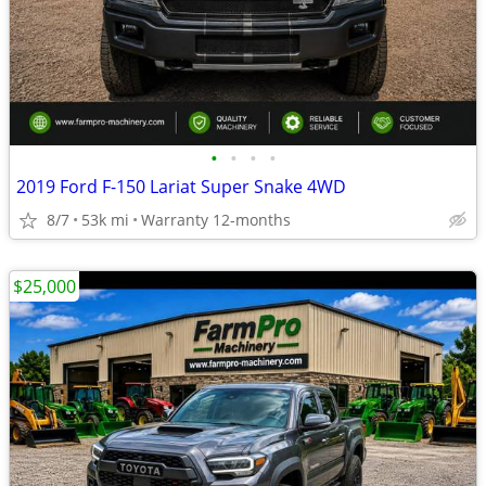
•
•
•
•
2019 Ford F-150 Lariat Super Snake 4WD
8/7
53k mi
Warranty 12-months
$25,000