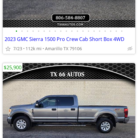
•
•
•
•
•
•
•
•
•
•
•
•
•
•
•
•
•
•
•
•
2023 GMC Sierra 1500 Pro Crew Cab Short Box 4WD
7/23
112k mi
Amarillo TX 79106
$25,900