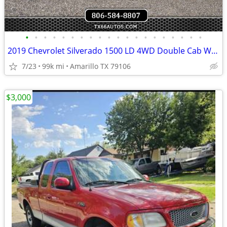
•
•
•
•
•
•
•
•
•
•
•
•
•
•
•
•
•
•
•
•
2019 Chevrolet Silverado 1500 LD 4WD Double Cab Work Truck
7/23
99k mi
Amarillo TX 79106
$3,000