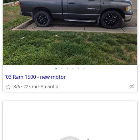
•
•
•
•
•
•
'03 Ram 1500 - new motor
8/6
22k mi
Amarillo