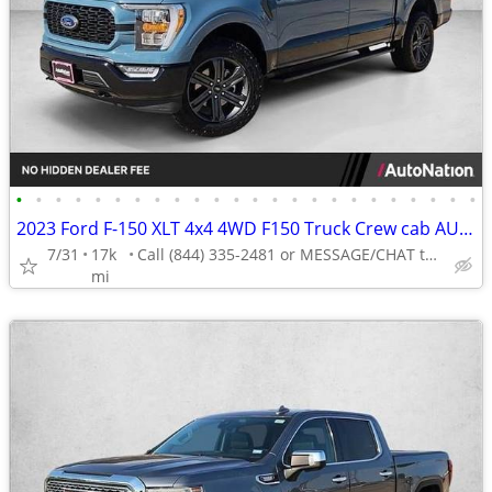
•
•
•
•
•
•
•
•
•
•
•
•
•
•
•
•
•
•
•
•
•
•
•
•
2023 Ford F-150 XLT 4x4 4WD F150 Truck Crew cab AUTONATION
7/31
17k
Call (844) 335-2481 or MESSAGE/CHAT to confirm availability
mi