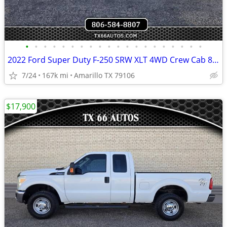
•
•
•
•
•
•
•
•
•
•
•
•
•
•
•
•
•
•
•
•
2022 Ford Super Duty F-250 SRW XLT 4WD Crew Cab 8 Box
7/24
167k mi
Amarillo TX 79106
$17,900