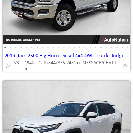
•
•
•
•
•
•
•
•
•
•
•
•
•
•
•
•
•
•
•
•
•
•
•
•
2019 Ram 2500 Big Horn Diesel 4x4 4WD Truck Dodge Crew cab AUTONATION
7/31
194k
Call (844) 335-2481 or MESSAGE/CHAT to confirm availability
mi