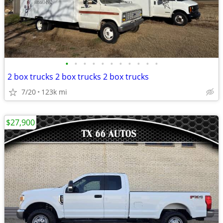
•
•
•
•
•
•
•
•
•
•
•
2 box trucks 2 box trucks 2 box trucks
7/20
123k mi
$27,900