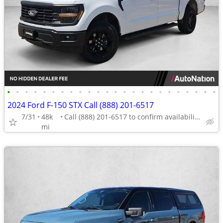
•
•
•
•
•
•
•
•
•
•
•
•
•
•
•
•
•
•
•
•
•
•
•
•
2024 Ford F-150 STX Call (888) 201-6517
7/31
48k
Call (888) 201-6517 to confirm availability - May 14th
mi