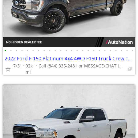
•
•
•
•
•
•
•
•
•
•
•
•
•
•
•
•
•
•
•
•
•
•
•
•
2022 Ford F-150 Platinum 4x4 4WD F150 Truck Crew cab AUTONATION
7/31
92k
Call (844) 335-2481 or MESSAGE/CHAT to confirm availability
mi