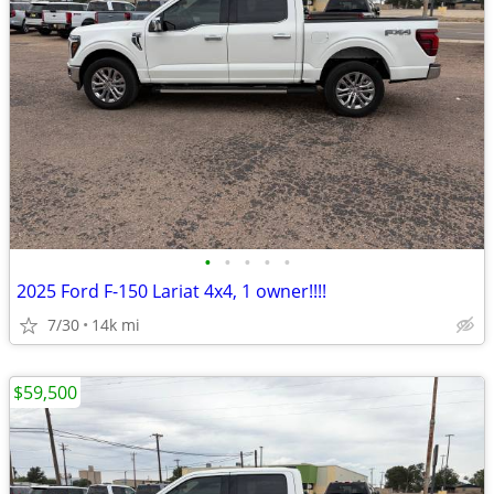
•
•
•
•
•
2025 Ford F-150 Lariat 4x4, 1 owner!!!!
7/30
14k mi
$59,500