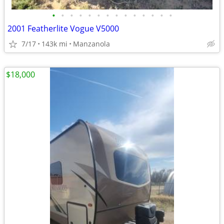
•
•
•
•
•
•
•
•
•
•
•
•
•
•
2001 Featherlite Vogue V5000
7/17
143k mi
Manzanola
$18,000