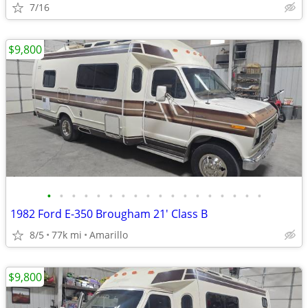
7/16
$9,800
•
•
•
•
•
•
•
•
•
•
•
•
•
•
•
•
•
•
1982 Ford E-350 Brougham 21' Class B
8/5
77k mi
Amarillo
$9,800