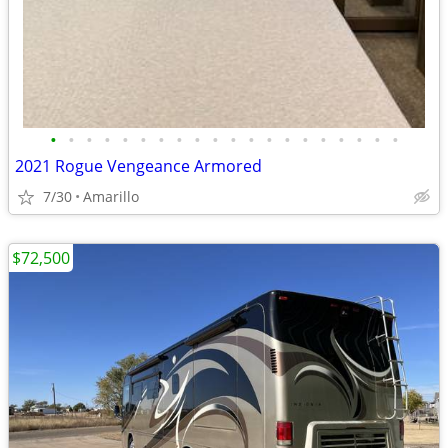
•
•
•
•
•
•
•
•
•
•
•
•
•
•
•
•
•
•
•
•
2021 Rogue Vengeance Armored
7/30
Amarillo
$72,500