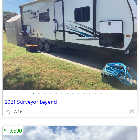
•
•
•
•
•
•
•
•
•
•
•
•
•
•
2021 Surveyor Legend
7/16
$19,500