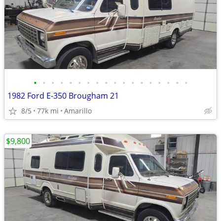
•
•
•
•
•
•
•
•
•
•
•
•
•
•
•
•
•
•
1982 Ford E-350 Brougham 21
8/5
77k mi
Amarillo
$9,800