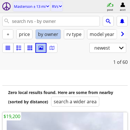
Masterson ± 13 mi
RVs
post
acct
+
price
by owner
rv type
model year
con
newest
1
of 60
Zero local results found. Here are some from nearby
search a wider area
(sorted by distance)
$19,200