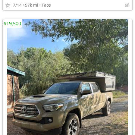
7/14
97k mi
Taos
$19,500