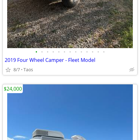
•
•
•
•
•
•
•
•
•
•
•
•
•
2019 Four Wheel Camper - Fleet Model
8/7
Taos
$24,000