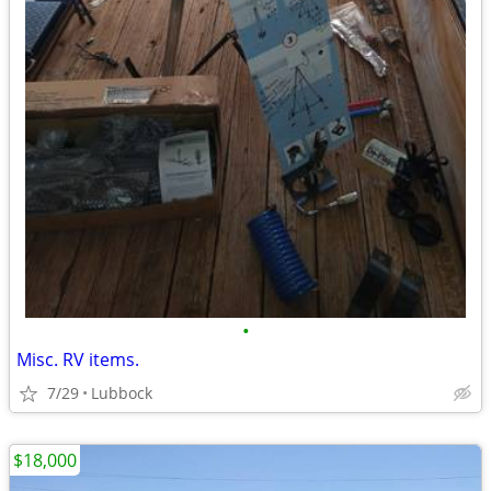
•
Misc. RV items.
7/29
Lubbock
$18,000