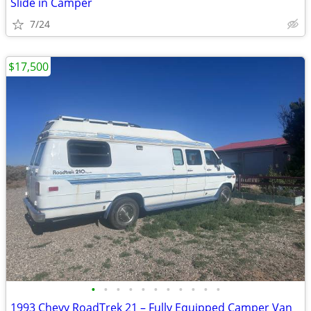
Slide in Camper
7/24
$17,500
•
•
•
•
•
•
•
•
•
•
•
1993 Chevy RoadTrek 21 – Fully Equipped Camper Van