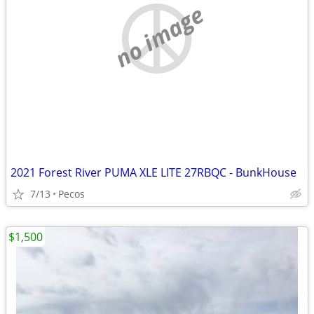
no image
2021 Forest River PUMA XLE LITE 27RBQC - BunkHouse
7/13
Pecos
$1,500