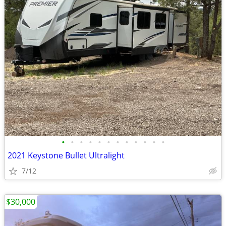
•
•
•
•
•
•
•
•
•
•
•
•
2021 Keystone Bullet Ultralight
7/12
$30,000