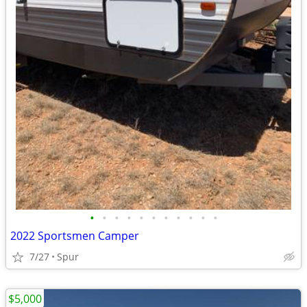
•
•
•
•
•
•
•
•
•
•
•
2022 Sportsmen Camper
7/27
Spur
$5,000