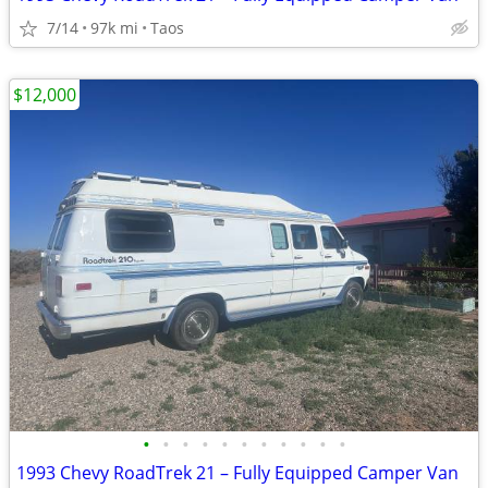
7/14
97k mi
Taos
$12,000
•
•
•
•
•
•
•
•
•
•
•
1993 Chevy RoadTrek 21 – Fully Equipped Camper Van