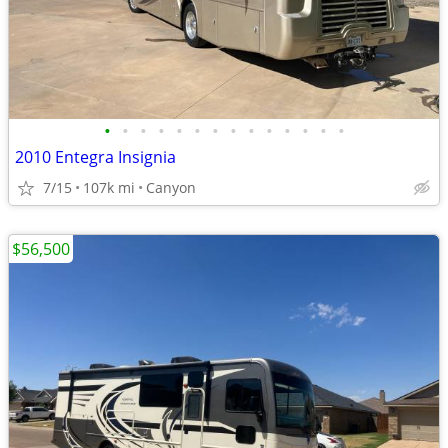
•
•
•
•
•
•
•
•
•
•
•
•
•
•
2010 Entegra Insignia
7/15
107k mi
Canyon
$56,500