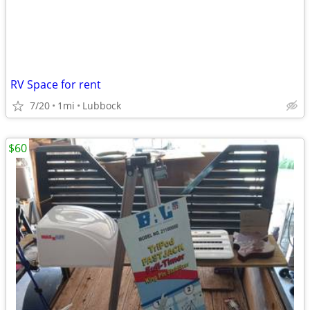
RV Space for rent
7/20
1mi
Lubbock
$60