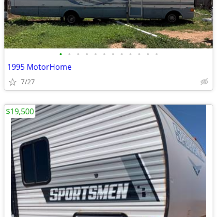
•
•
•
•
•
•
•
•
•
•
•
•
1995 MotorHome
7/27
$19,500