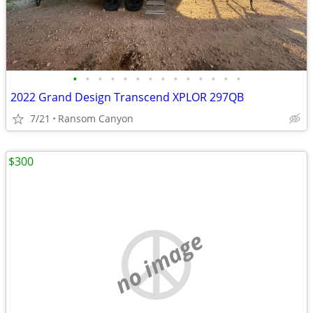
•
•
•
•
•
•
•
•
•
•
•
•
•
•
2022 Grand Design Transcend XPLOR 297QB
7/21
Ransom Canyon
$300
no image