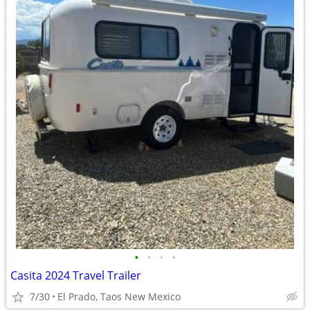
•
•
•
•
Casita 2024 Travel Trailer
7/30
El Prado, Taos New Mexico