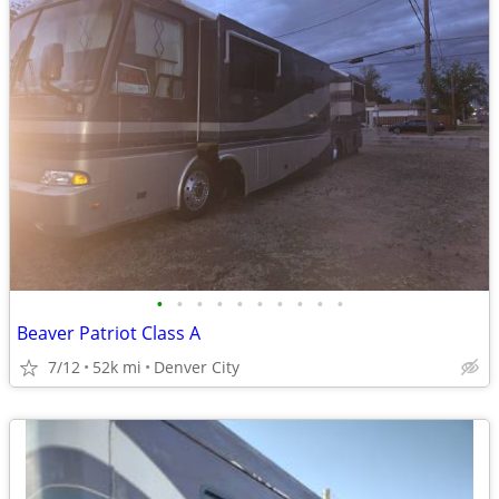
•
•
•
•
•
•
•
•
•
•
Beaver Patriot Class A
7/12
52k mi
Denver City