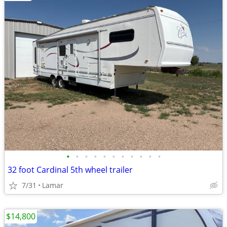
•
•
•
•
•
•
•
•
•
•
•
32 foot Cardinal 5th wheel trailer
7/31
Lamar
$14,800