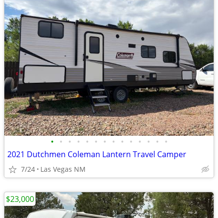
•
•
•
•
•
•
•
•
•
•
•
•
•
•
2021 Dutchmen Coleman Lantern Travel Camper
7/24
Las Vegas NM
$23,000