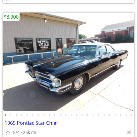
$8,900
•
•
•
•
•
•
•
•
•
•
•
•
•
•
•
•
•
•
•
•
•
•
•
•
1965 Pontiac Star Chief
8/4
26k mi