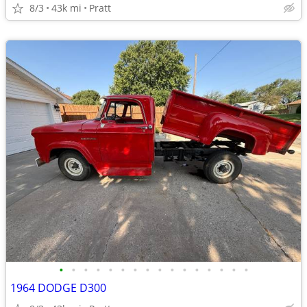
8/3
43k mi
Pratt
•
•
•
•
•
•
•
•
•
•
•
•
•
•
•
•
1964 DODGE D300