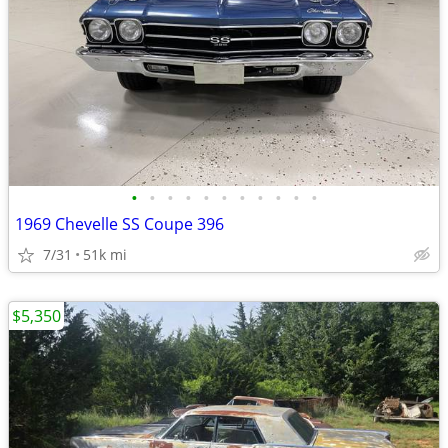
•
•
•
•
•
•
•
•
•
•
•
1969 Chevelle SS Coupe 396
7/31
51k mi
$5,350