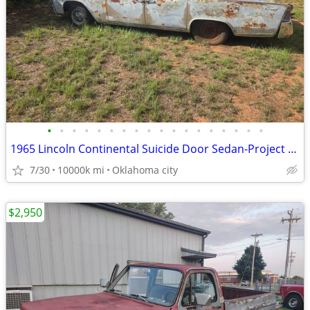
•
•
•
•
•
•
•
•
•
•
•
•
•
•
•
•
•
•
1965 Lincoln Continental Suicide Door Sedan-Project / Parts Car
7/30
10000k mi
Oklahoma city
$2,950