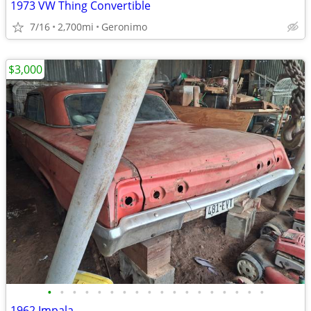
1973 VW Thing Convertible
7/16
2,700mi
Geronimo
$3,000
•
•
•
•
•
•
•
•
•
•
•
•
•
•
•
•
•
•
1962 Impala