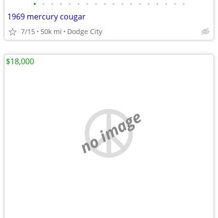
•
•
•
•
•
•
•
•
•
•
•
•
•
•
•
•
•
•
1969 mercury cougar
7/15
50k mi
Dodge City
$18,000
no image