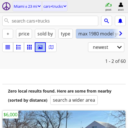
Miami ± 23 mi
cars+trucks
post
acct
+
price
sold by
type
max 1980 model year
newest
1 - 2
of 60
Zero local results found. Here are some from nearby
search a wider area
(sorted by distance)
$6,000