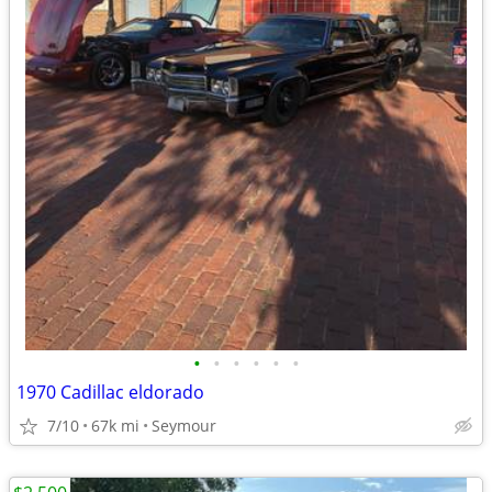
•
•
•
•
•
•
1970 Cadillac eldorado
7/10
67k mi
Seymour