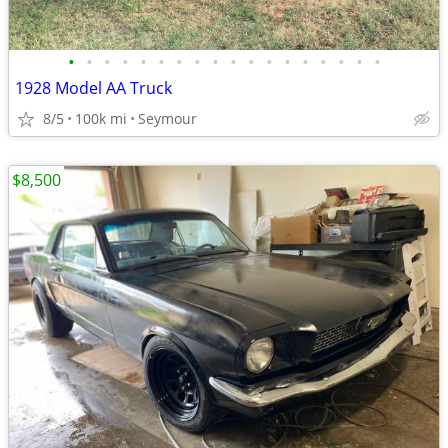
•
•
•
•
•
•
•
•
•
•
•
•
•
•
•
•
•
•
1928 Model AA Truck
8/5
100k mi
Seymour
$8,500