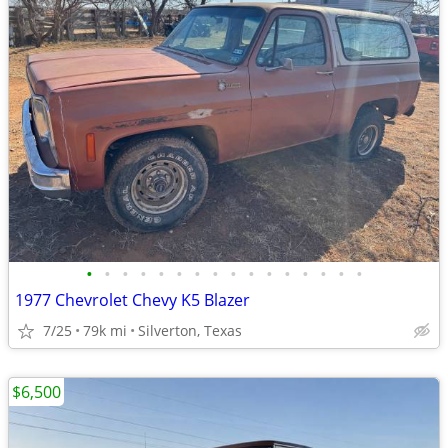
•
•
•
•
•
•
•
•
•
•
•
•
•
•
•
•
1977 Chevrolet Chevy K5 Blazer
7/25
79k mi
Silverton, Texas
$6,500