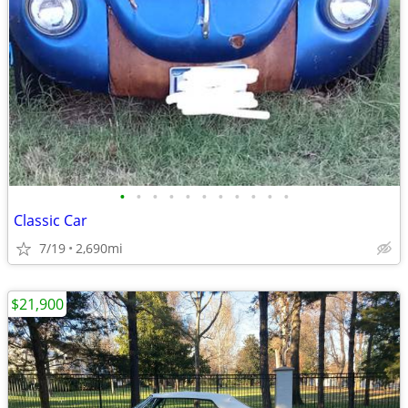
•
•
•
•
•
•
•
•
•
•
•
Classic Car
7/19
2,690mi
$21,900