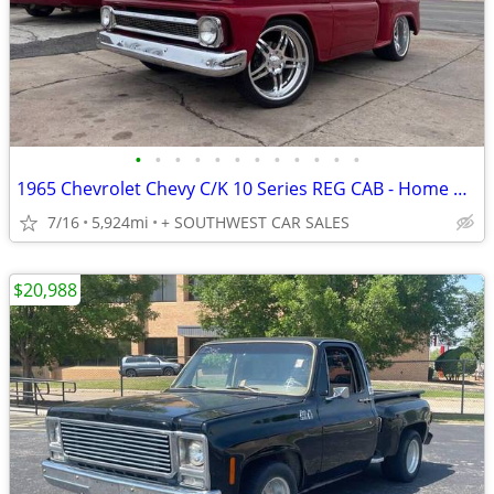
•
•
•
•
•
•
•
•
•
•
•
•
1965 Chevrolet Chevy C/K 10 Series REG CAB - Home of the ZERO Down ZERO Interest
7/16
5,924mi
+ SOUTHWEST CAR SALES
$20,988