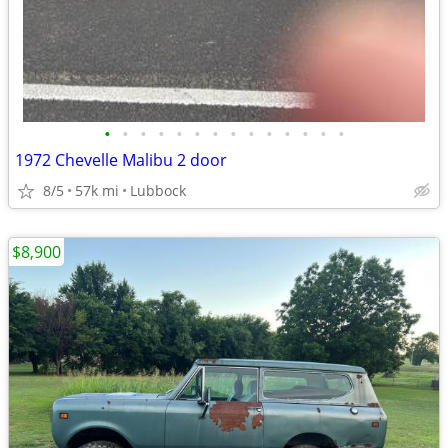
•
•
•
•
•
•
•
•
•
•
•
•
•
•
1972 Chevelle Malibu 2 door
8/5
57k mi
Lubbock
$8,900