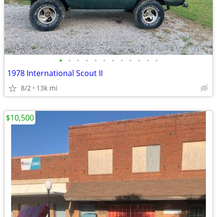
•
•
•
•
•
•
•
•
•
•
•
•
1978 International Scout II
8/2
13k mi
$10,500