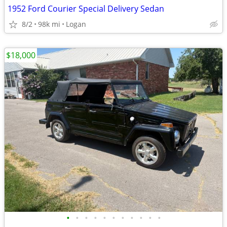
1952 Ford Courier Special Delivery Sedan
8/2
98k mi
Logan
$18,000
•
•
•
•
•
•
•
•
•
•
•