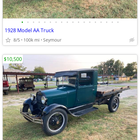
•
•
•
•
•
•
•
•
•
•
•
•
•
•
•
•
•
•
1928 Model AA Truck
8/5
100k mi
Seymour
$10,500