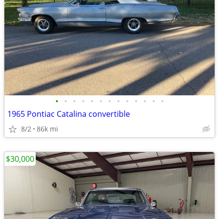
•
•
•
•
•
•
•
•
•
•
•
•
•
1965 Pontiac Catalina convertible
8/2
86k mi
$30,000