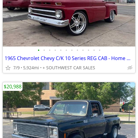
•
•
•
•
•
•
•
•
•
•
•
•
1965 Chevrolet Chevy C/K 10 Series REG CAB - Home of the ZERO Down ZERO Interest
7/9
5,924mi
+ SOUTHWEST CAR SALES
$20,988