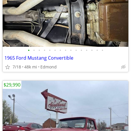
•
•
•
•
•
•
•
•
•
•
•
•
•
•
•
1965 Ford Mustang Convertible
7/18
48k mi
Edmond
$29,990