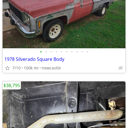
•
•
•
•
•
•
•
•
•
•
1978 Silverado Square Body
7/10
100k mi
newcastle
$38,795