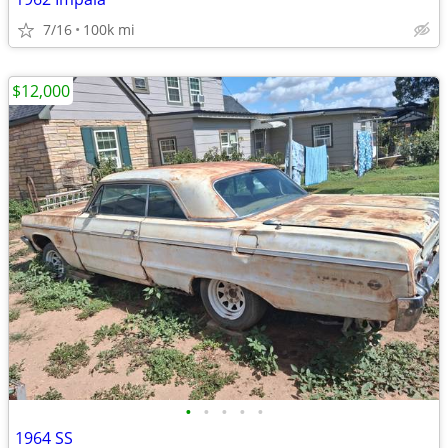
7/16
100k mi
$12,000
•
•
•
•
•
1964 SS