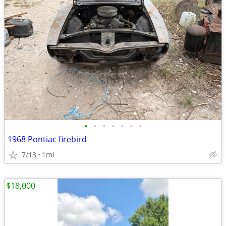
•
•
•
•
•
•
•
1968 Pontiac firebird
7/13
1mi
$18,000