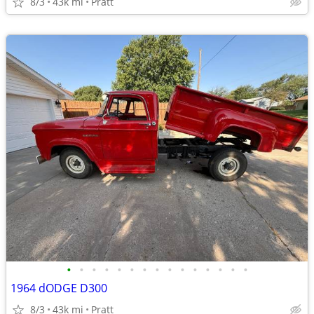
8/3
43k mi
Pratt
•
•
•
•
•
•
•
•
•
•
•
•
•
•
•
1964 dODGE D300
8/3
43k mi
Pratt