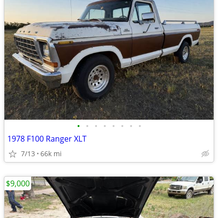
•
•
•
•
•
•
•
•
1978 F100 Ranger XLT
7/13
66k mi
$9,000