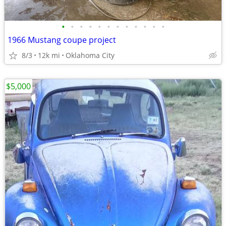
•
•
•
•
•
•
•
•
•
•
•
•
1966 Mustang coupe project
8/3
12k mi
Oklahoma City
$5,000