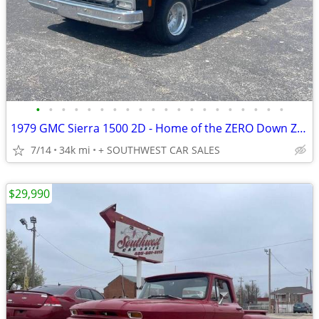
•
•
•
•
•
•
•
•
•
•
•
•
•
•
•
•
•
•
•
•
1979 GMC Sierra 1500 2D - Home of the ZERO Down ZERO Interest!
7/14
34k mi
+ SOUTHWEST CAR SALES
$29,990