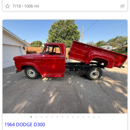
7/18
100k mi
•
•
•
•
•
•
•
•
•
•
•
•
•
•
1964 DODGE D300