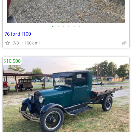
•
•
•
•
•
•
76 ford f100
7/31
100k mi
$10,500