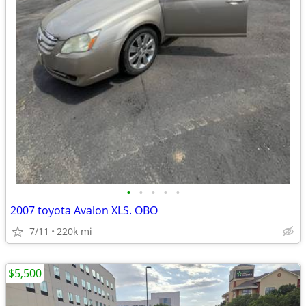
•
•
•
•
•
2007 toyota Avalon XLS. OBO
7/11
220k mi
$5,500