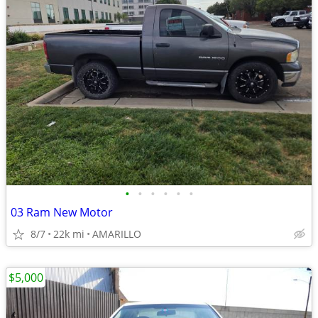
•
•
•
•
•
•
03 Ram New Motor
8/7
22k mi
AMARILLO
$5,000