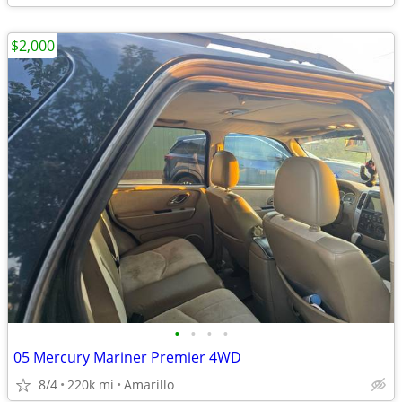
$2,000
•
•
•
•
05 Mercury Mariner Premier 4WD
8/4
220k mi
Amarillo