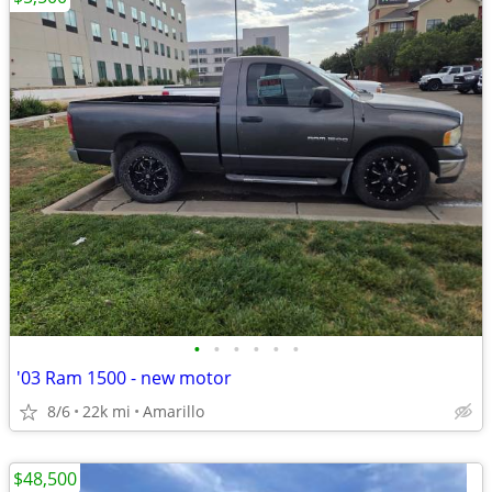
•
•
•
•
•
•
'03 Ram 1500 - new motor
8/6
22k mi
Amarillo
$48,500