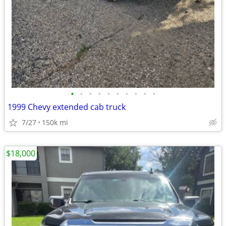
•
•
•
•
•
•
•
•
•
•
1999 Chevy extended cab truck
7/27
150k mi
$18,000