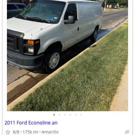
•
•
•
•
•
•
2011 Ford Econoline an
8/8
175k mi
Amarillo