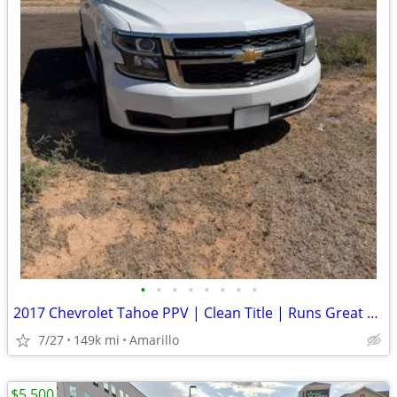
•
•
•
•
•
•
•
•
2017 Chevrolet Tahoe PPV | Clean Title | Runs Great | Cold A/C
7/27
149k mi
Amarillo
$5,500