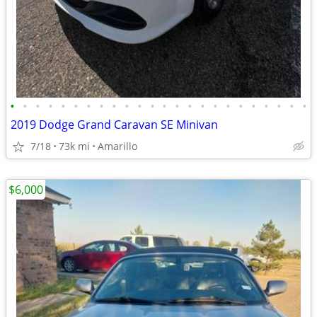
•
•
•
•
•
•
•
•
•
•
•
•
•
•
•
•
•
•
•
•
•
•
•
•
2019 Dodge Grand Caravan SE Minivan
7/18
73k mi
Amarillo
$6,000