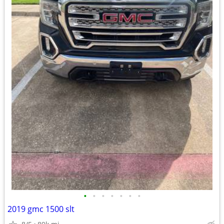
•
•
•
•
•
•
•
2019 gmc 1500 slt