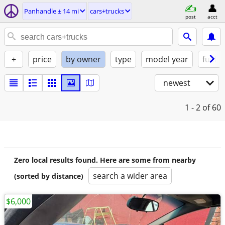
Panhandle ± 14 mi
cars+trucks
post
acct
+
price
by owner
type
model year
fuel
newest
1 - 2
of 60
Zero local results found. Here are some from nearby
search a wider area
(sorted by distance)
$6,000