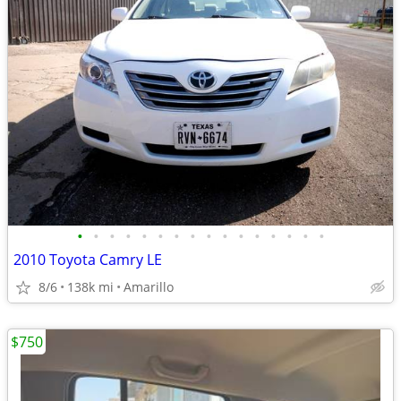
•
•
•
•
•
•
•
•
•
•
•
•
•
•
•
•
2010 Toyota Camry LE
8/6
138k mi
Amarillo
$750