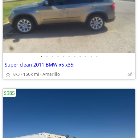
•
•
•
•
•
•
•
•
•
•
•
Super clean 2011 BMW x5 x35i
8/3
150k mi
Amarillo
$985