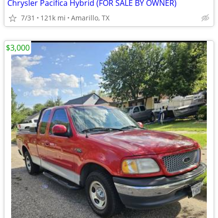
Chrysler Pacifica Hybrid (FOR SALE BY OWNER)
7/31
121k mi
Amarillo, TX
$3,000