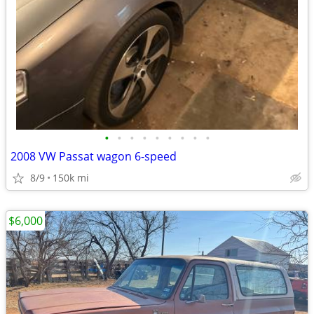
•
•
•
•
•
•
•
•
•
2008 VW Passat wagon 6-speed
8/9
150k mi
$6,000