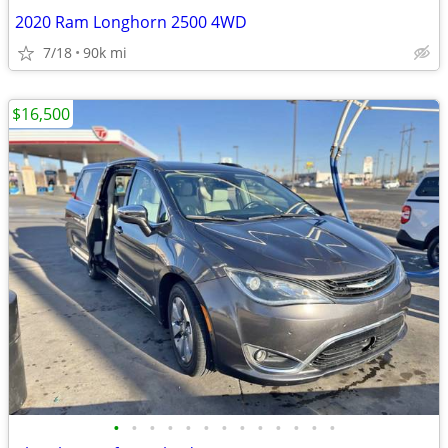
2020 Ram Longhorn 2500 4WD
7/18
90k mi
$16,500
•
•
•
•
•
•
•
•
•
•
•
•
•