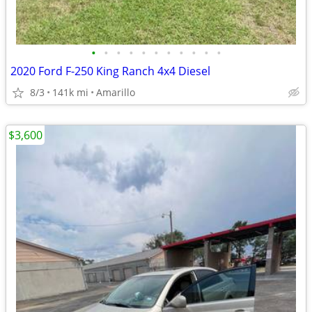
•
•
•
•
•
•
•
•
•
•
•
2020 Ford F-250 King Ranch 4x4 Diesel
8/3
141k mi
Amarillo
$3,600