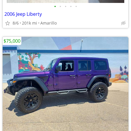
•
•
•
•
•
2006 Jeep Liberty
8/6
201k mi
Amarillo
$75,000