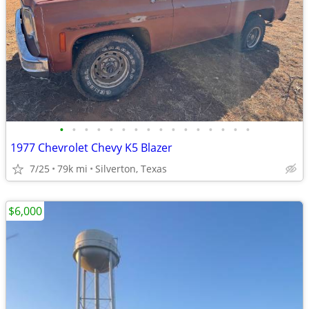
•
•
•
•
•
•
•
•
•
•
•
•
•
•
•
•
1977 Chevrolet Chevy K5 Blazer
7/25
79k mi
Silverton, Texas
$6,000