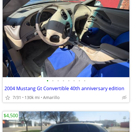
•
•
•
•
•
•
•
•
2004 Mustang Gt Convertible 40th anniversary edition
7/31
130k mi
Amarillo
$4,500