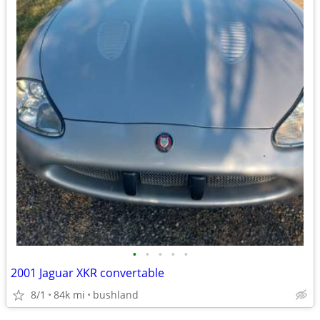
•
•
•
•
•
2001 Jaguar XKR convertable
8/1
84k mi
bushland