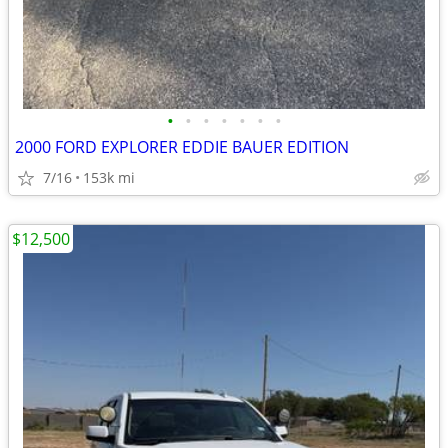
•
•
•
•
•
•
•
2000 FORD EXPLORER EDDIE BAUER EDITION
7/16
153k mi
$12,500