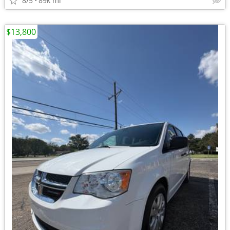
8/5
89k mi
$13,800