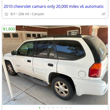
•
•
•
•
2010 chevrolet camaro only 20,000 miles v6 automatic
8/1
20k mi
Canyon
$1,800
•
•
•
•
•
•
•
•