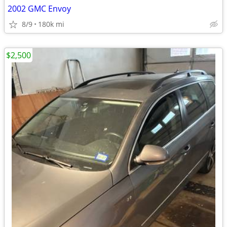
2002 GMC Envoy
8/9
180k mi
$2,500