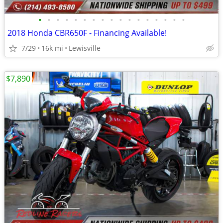
•
•
•
•
•
•
•
•
•
•
•
•
•
•
•
•
•
2018 Honda CBR650F - Financing Available!
7/29
16k mi
Lewisville
$7,890