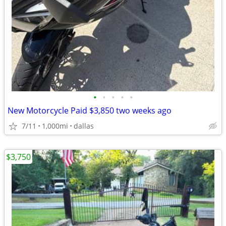
•
•
•
•
•
New Motorcycle Paid $3,850 two weeks ago
7/11
1,000mi
dallas
$3,750