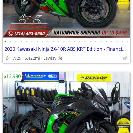
•
•
•
•
•
•
•
•
•
•
•
•
•
•
•
•
•
•
•
•
•
•
•
•
2020 Kawasaki Ninja ZX-10R ABS KRT Edition - Financing Available!
7/29
5,422mi
Lewisville
$13,980