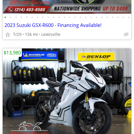
•
•
•
•
•
•
•
•
•
•
•
•
•
•
•
•
•
•
•
•
•
•
•
•
2023 Suzuki GSX-R600 - Financing Available!
7/29
15k mi
Lewisville
$13,980