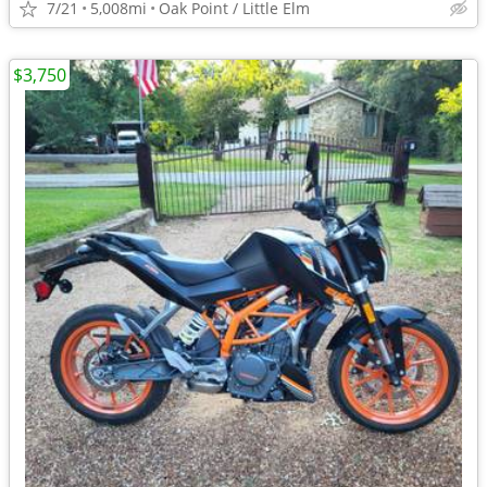
7/21
5,008mi
Oak Point / Little Elm
$3,750