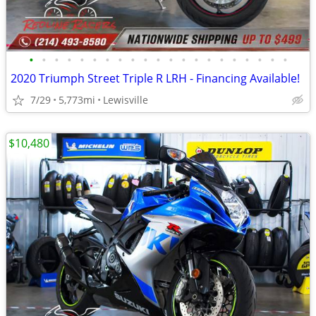
•
•
•
•
•
•
•
•
•
•
•
•
•
•
•
•
•
•
•
•
•
2020 Triumph Street Triple R LRH - Financing Available!
7/29
5,773mi
Lewisville
$10,480