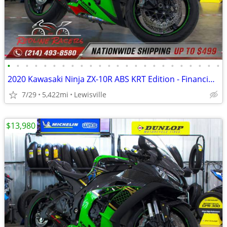
•
•
•
•
•
•
•
•
•
•
•
•
•
•
•
•
•
•
•
•
•
•
•
•
2020 Kawasaki Ninja ZX-10R ABS KRT Edition - Financing Available!
7/29
5,422mi
Lewisville
$13,980