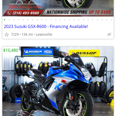
•
•
•
•
•
•
•
•
•
•
•
•
•
•
•
•
•
•
•
•
•
•
•
•
2023 Suzuki GSX-R600 - Financing Available!
7/29
15k mi
Lewisville
$10,480