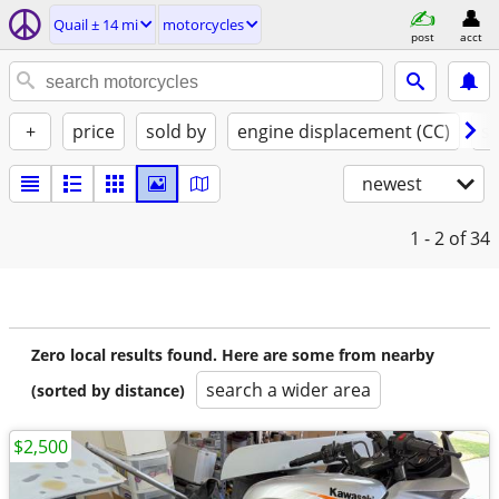
Quail ± 14 mi
motorcycles
post
acct
+
price
sold by
engine displacement (CC)
st
newest
1 - 2
of 34
Zero local results found. Here are some from nearby
search a wider area
(sorted by distance)
$2,500