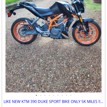
•
•
•
•
•
•
•
•
•
LIKE NEW KTM 390 DUKE SPORT BIKE ONLY 5K MILES !!obo!!