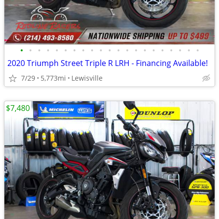
•
•
•
•
•
•
•
•
•
•
•
•
•
•
•
•
•
•
•
•
•
2020 Triumph Street Triple R LRH - Financing Available!
7/29
5,773mi
Lewisville
$7,480