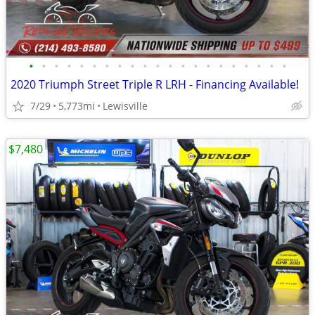
•
•
•
•
•
•
•
•
•
•
•
•
•
•
•
•
•
•
•
•
•
2020 Triumph Street Triple R LRH - Financing Available!
7/29
5,773mi
Lewisville
$7,480