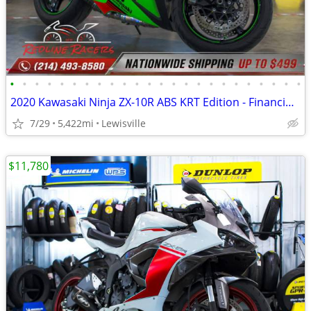
•
•
•
•
•
•
•
•
•
•
•
•
•
•
•
•
•
•
•
•
•
•
•
•
2020 Kawasaki Ninja ZX-10R ABS KRT Edition - Financing Available!
7/29
5,422mi
Lewisville
$11,780