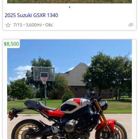
•
2025 Suzuki GSXR 1340
7/15
3,600mi
Okc
$8,500