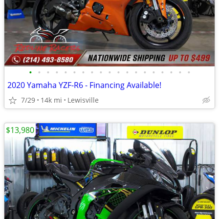
•
•
•
•
•
•
•
•
•
•
•
•
•
•
•
•
•
•
•
2020 Yamaha YZF-R6 - Financing Available!
7/29
14k mi
Lewisville
$13,980