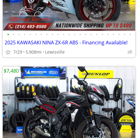
•
•
•
•
•
•
•
•
•
•
•
•
•
•
•
•
•
•
•
•
•
•
•
2025 KAWASAKI NINA ZX-6R ABS - Financing Available!
7/29
5,908mi
Lewisville
$7,480