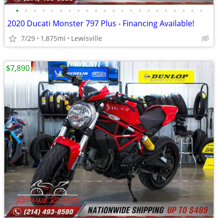
•
•
•
•
•
•
•
•
•
•
•
•
•
•
•
•
•
•
•
•
•
•
2020 Ducati Monster 797 Plus - Financing Available!
7/29
1,875mi
Lewisville
$7,890