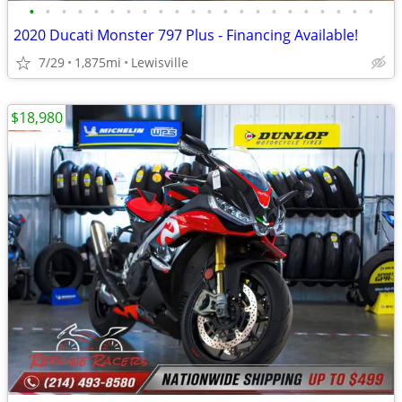
•
•
•
•
•
•
•
•
•
•
•
•
•
•
•
•
•
•
•
•
•
•
2020 Ducati Monster 797 Plus - Financing Available!
7/29
1,875mi
Lewisville
$18,980