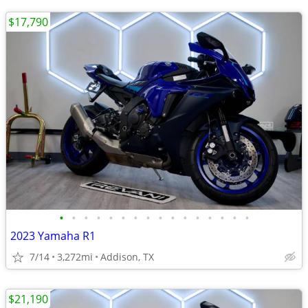
$17,790
•
•
•
•
•
•
•
•
•
•
•
•
•
•
•
•
2023 Yamaha R1
7/14
3,272mi
Addison, TX
$21,190