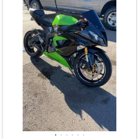
•
•
•
•
•
•