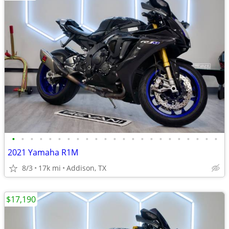
•
•
•
•
•
•
•
•
•
•
•
•
•
•
•
•
•
•
•
•
•
•
•
2021 Yamaha R1M
8/3
17k mi
Addison, TX
$17,190