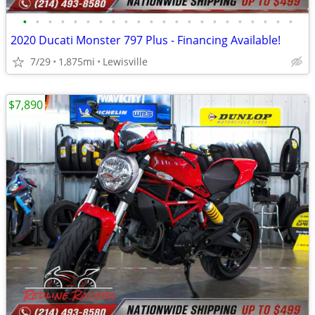
•
•
•
•
•
•
•
•
•
•
•
•
•
•
•
•
•
•
•
•
•
•
2020 Ducati Monster 797 Plus - Financing Available!
7/29
1,875mi
Lewisville
$7,890