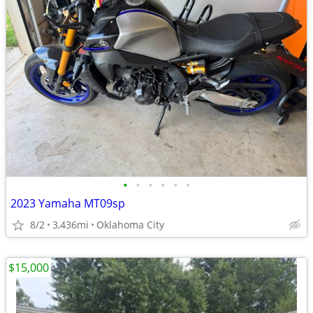
•
•
•
•
•
•
2023 Yamaha MT09sp
8/2
3,436mi
Oklahoma City
$15,000