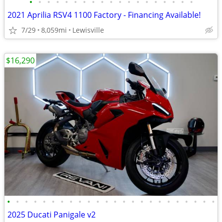
•
•
•
•
•
•
•
•
•
•
•
•
•
•
•
•
•
•
•
2021 Aprilia RSV4 1100 Factory - Financing Available!
7/29
8,059mi
Lewisville
$16,290
•
•
•
•
•
•
•
•
•
•
•
•
•
•
•
•
•
•
•
•
•
•
•
•
2025 Ducati Panigale v2