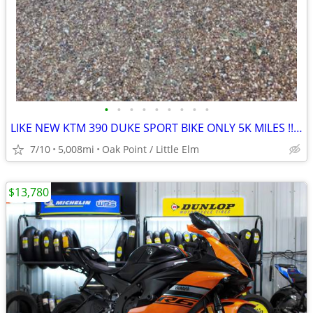
•
•
•
•
•
•
•
•
•
LIKE NEW KTM 390 DUKE SPORT BIKE ONLY 5K MILES !!obo!!
7/10
5,008mi
Oak Point / Little Elm
$13,780