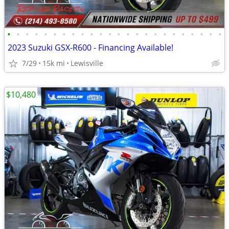
•
•
•
•
•
•
•
•
•
•
•
•
•
•
•
•
•
•
•
•
•
•
•
•
2023 Suzuki GSX-R600 - Financing Available!
7/29
15k mi
Lewisville
$10,480