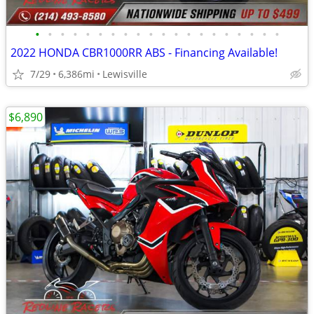
•
•
•
•
•
•
•
•
•
•
•
•
•
•
•
•
•
•
•
•
2022 HONDA CBR1000RR ABS - Financing Available!
7/29
6,386mi
Lewisville
$6,890