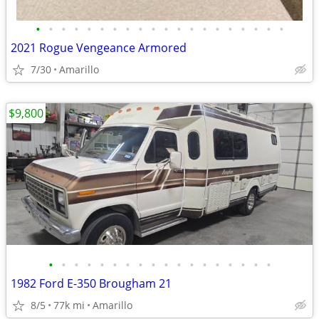
•
•
•
•
•
•
•
•
•
•
•
•
•
•
•
•
•
•
•
•
2021 Rogue Vengeance Armored
7/30
Amarillo
$9,800
•
•
•
•
•
•
•
•
•
•
•
•
•
•
•
•
•
•
1982 Ford E-350 Brougham 21
8/5
77k mi
Amarillo