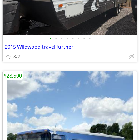
•
•
•
•
•
•
•
•
2015 Wildwood travel further
8/2
$28,500