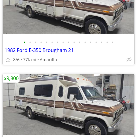
•
•
•
•
•
•
•
•
•
•
•
•
•
•
•
•
•
1982 Ford E-350 Brougham 21
8/6
77k mi
Amarillo
$9,800