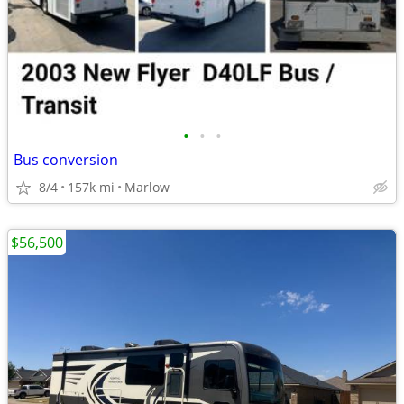
•
•
•
Bus conversion
8/4
157k mi
Marlow
$56,500