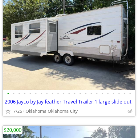
•
•
•
•
•
•
•
•
•
•
•
•
•
•
•
•
•
•
•
•
•
•
•
2006 Jayco by Jay feather Travel Trailer.1 large slide out
7/25
Oklahoma Oklahoma City
$20,000