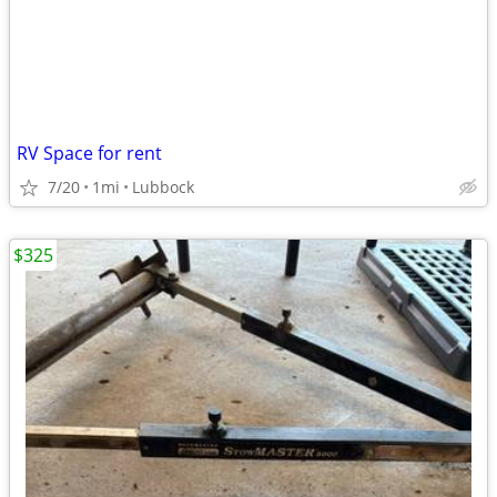
RV Space for rent
7/20
1mi
Lubbock
$325