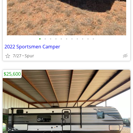
•
•
•
•
•
•
•
•
•
•
•
2022 Sportsmen Camper
7/27
Spur
$25,600