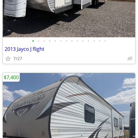
•
•
•
•
•
•
•
•
•
•
•
•
•
•
2013 Jayco J flight
7/27
$7,400