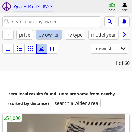
Quail ± 14 mi
RVs
post
acct
+
price
by owner
rv type
model year
con
newest
1
of 60
Zero local results found. Here are some from nearby
search a wider area
(sorted by distance)
$54,000