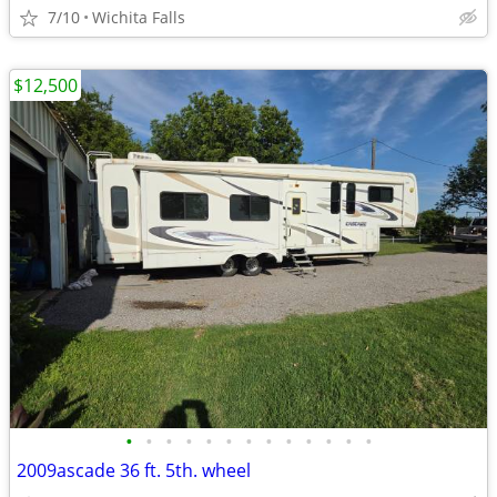
7/10
Wichita Falls
$12,500
•
•
•
•
•
•
•
•
•
•
•
•
•
2009ascade 36 ft. 5th. wheel