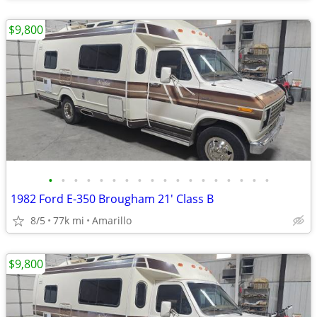
$9,800
•
•
•
•
•
•
•
•
•
•
•
•
•
•
•
•
•
•
1982 Ford E-350 Brougham 21' Class B
8/5
77k mi
Amarillo
$9,800