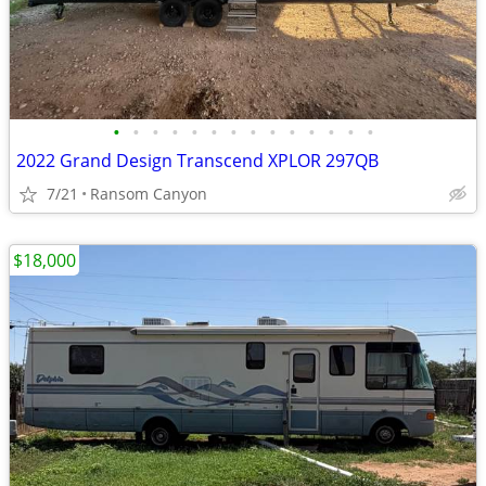
•
•
•
•
•
•
•
•
•
•
•
•
•
•
2022 Grand Design Transcend XPLOR 297QB
7/21
Ransom Canyon
$18,000