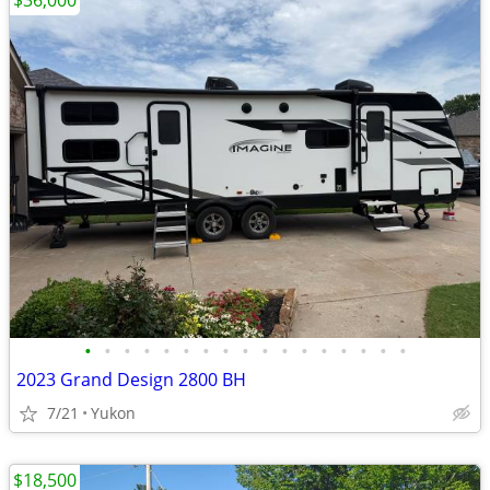
$36,000
•
•
•
•
•
•
•
•
•
•
•
•
•
•
•
•
•
2023 Grand Design 2800 BH
7/21
Yukon
$18,500