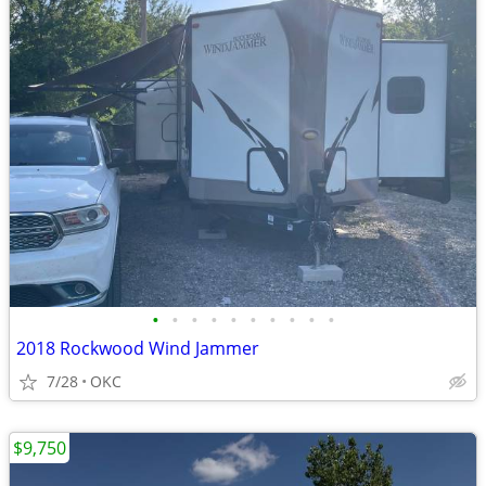
•
•
•
•
•
•
•
•
•
•
2018 Rockwood Wind Jammer
7/28
OKC
$9,750