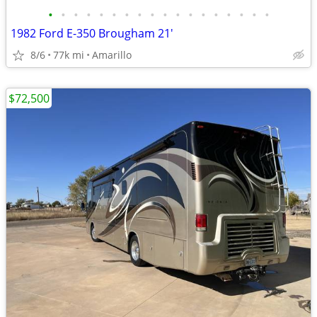
•
•
•
•
•
•
•
•
•
•
•
•
•
•
•
•
•
•
1982 Ford E-350 Brougham 21'
8/6
77k mi
Amarillo
$72,500