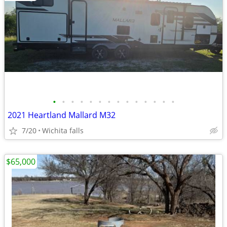
•
•
•
•
•
•
•
•
•
•
•
•
•
•
2021 Heartland Mallard M32
7/20
Wichita falls
$65,000