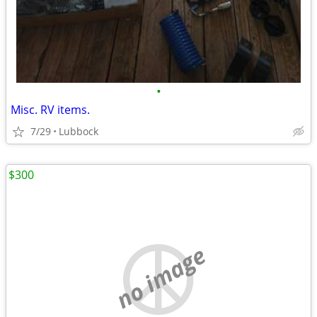
•
Misc. RV items.
7/29
Lubbock
$300
no image