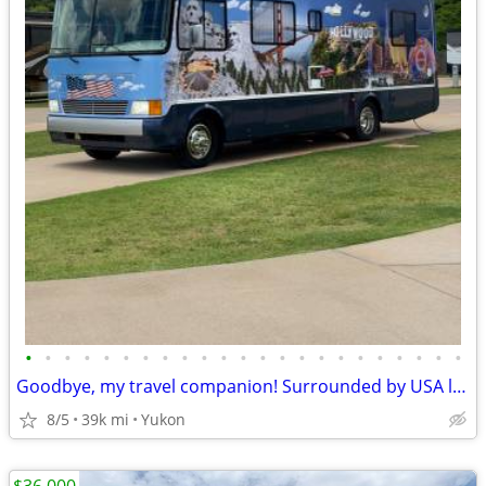
•
•
•
•
•
•
•
•
•
•
•
•
•
•
•
•
•
•
•
•
•
•
•
Goodbye, my travel companion! Surrounded by USA landscapes
8/5
39k mi
Yukon