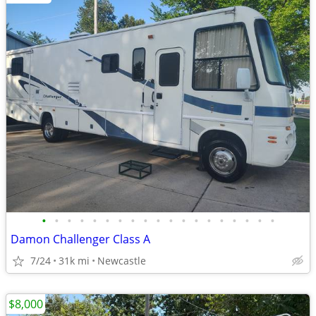
•
•
•
•
•
•
•
•
•
•
•
•
•
•
•
•
•
•
•
Damon Challenger Class A
7/24
31k mi
Newcastle
$8,000