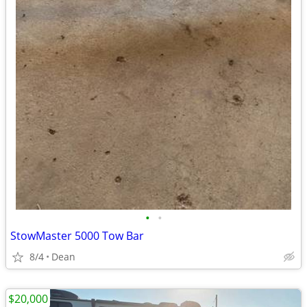
•
•
StowMaster 5000 Tow Bar
8/4
Dean
$20,000