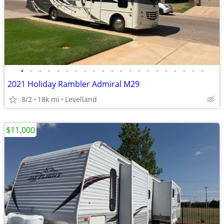
•
•
•
•
•
•
•
•
•
•
•
•
•
•
•
•
•
•
•
•
•
2021 Holiday Rambler Admiral M29
8/2
18k mi
Levelland
$11,000