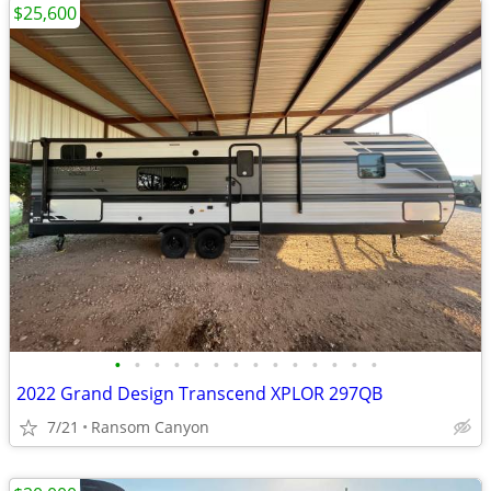
$25,600
•
•
•
•
•
•
•
•
•
•
•
•
•
•
2022 Grand Design Transcend XPLOR 297QB
7/21
Ransom Canyon