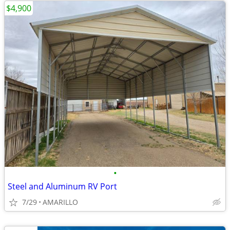
$4,900
•
Steel and Aluminum RV Port
7/29
AMARILLO