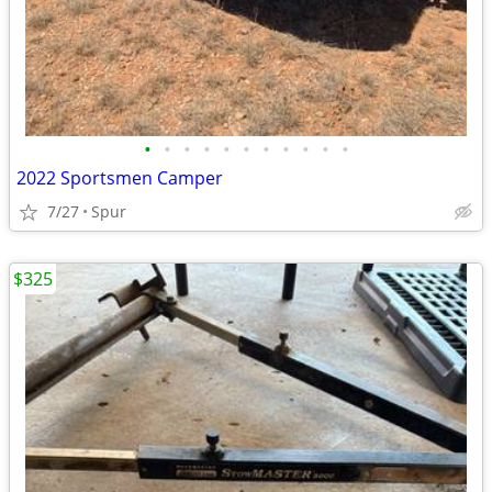
•
•
•
•
•
•
•
•
•
•
•
2022 Sportsmen Camper
7/27
Spur
$325