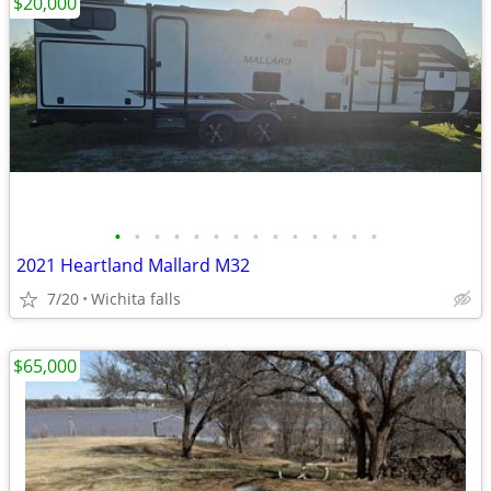
$20,000
•
•
•
•
•
•
•
•
•
•
•
•
•
•
2021 Heartland Mallard M32
7/20
Wichita falls
$65,000