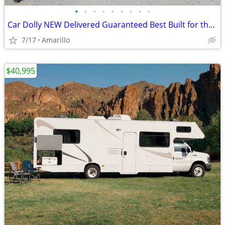
•
•
•
•
•
•
•
•
•
Car Dolly NEW Delivered Guaranteed Best Built for the Money in U.S.!
7/17
Amarillo
$40,995