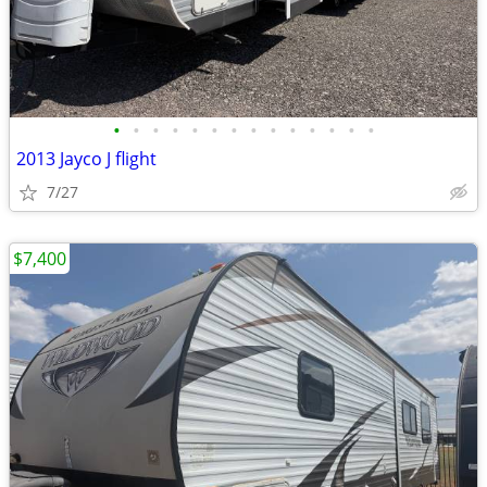
•
•
•
•
•
•
•
•
•
•
•
•
•
•
2013 Jayco J flight
7/27
$7,400