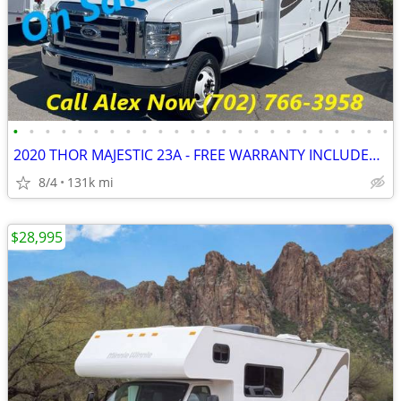
•
•
•
•
•
•
•
•
•
•
•
•
•
•
•
•
•
•
•
•
•
•
•
•
2020 THOR MAJESTIC 23A - FREE WARRANTY INCLUDED!! WE FINANCE-CALL NOW
8/4
131k mi
$28,995