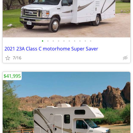
•
•
•
•
•
•
•
•
•
•
2021 23A Class C motorhome Super Saver
7/16
$41,995