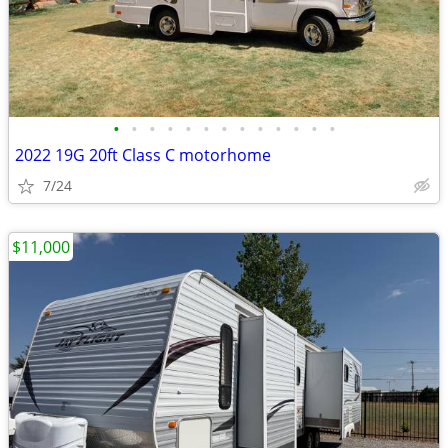
•
•
•
•
•
•
•
•
•
•
•
•
•
2022 19G 20ft Class C motorhome
7/24
$11,000