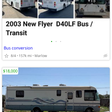
•
•
•
Bus conversion
8/4
157k mi
Marlow
$18,000