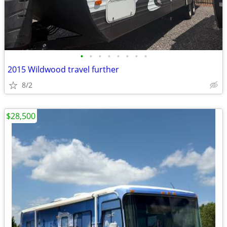
•
•
•
•
•
•
•
•
2015 Wildwood travel further
8/2
$28,500