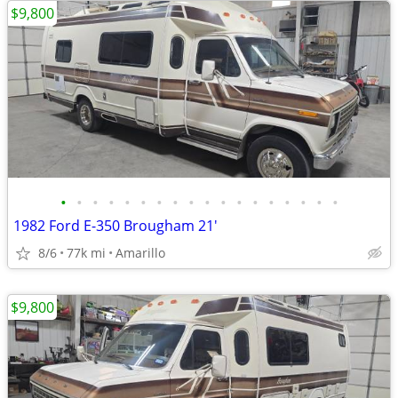
$9,800
•
•
•
•
•
•
•
•
•
•
•
•
•
•
•
•
•
•
1982 Ford E-350 Brougham 21'
8/6
77k mi
Amarillo
$9,800