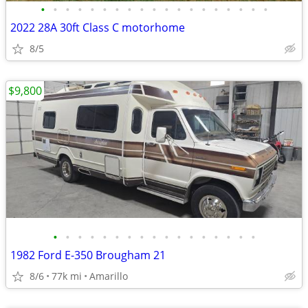
•
•
•
•
•
•
•
•
•
•
•
•
•
•
•
•
•
•
•
2022 28A 30ft Class C motorhome
8/5
$9,800
•
•
•
•
•
•
•
•
•
•
•
•
•
•
•
•
•
1982 Ford E-350 Brougham 21
8/6
77k mi
Amarillo