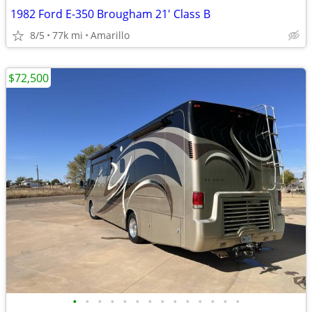
1982 Ford E-350 Brougham 21' Class B
8/5
77k mi
Amarillo
$72,500
•
•
•
•
•
•
•
•
•
•
•
•
•
•