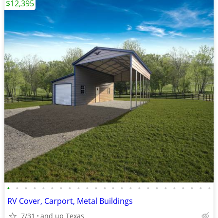
$12,395
•
•
•
•
•
•
•
•
•
•
•
•
•
•
•
•
•
•
•
•
•
•
•
•
RV Cover, Carport, Metal Buildings
7/31
and up Texas