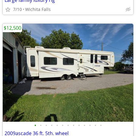
Large family luxury rig
7/10
Wichita Falls
$12,500
•
•
•
•
•
•
•
•
•
•
•
•
•
2009ascade 36 ft. 5th. wheel