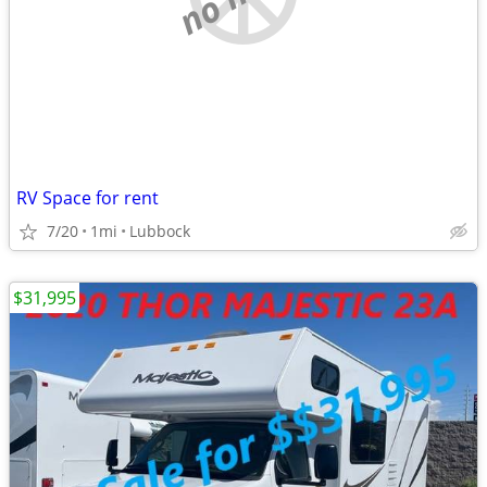
RV Space for rent
7/20
1mi
Lubbock
$31,995