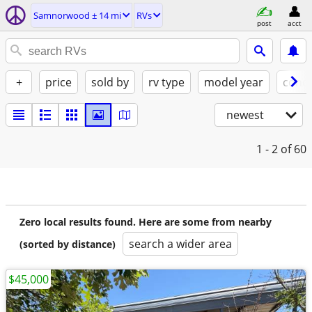
Samnorwood ± 14 mi
RVs
post
acct
+
price
sold by
rv type
model year
condi
newest
1 - 2
of 60
Zero local results found. Here are some from nearby
search a wider area
(sorted by distance)
$45,000