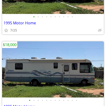
•
•
•
•
•
•
•
•
•
•
1995 Motor Home
7/25
$18,000
•
•
•
•
•
•
•
•
•
•
•
•