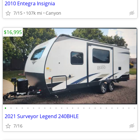
2010 Entegra Insignia
7/15
107k mi
Canyon
$16,995
•
•
•
•
•
•
•
•
•
•
•
•
•
•
•
•
•
•
•
•
•
•
•
•
2021 Surveyor Legend 240BHLE
7/16