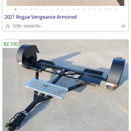
•
•
•
•
•
•
•
•
•
•
•
•
•
•
•
•
•
•
•
•
2021 Rogue Vengeance Armored
7/30
Amarillo
$2,100