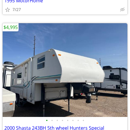
1995 MotorHome
7/27
$4,995
•
•
•
•
•
•
•
•
2000 Shasta 243BH 5th wheel Hunters Special