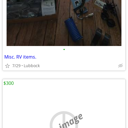
•
Misc. RV items.
7/29
Lubbock
$300
no image