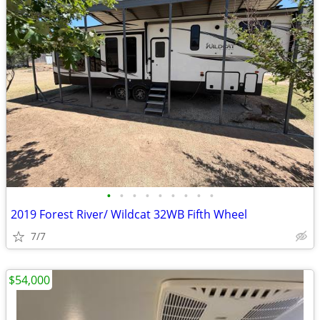
•
•
•
•
•
•
•
•
•
2019 Forest River/ Wildcat 32WB Fifth Wheel
7/7
$54,000