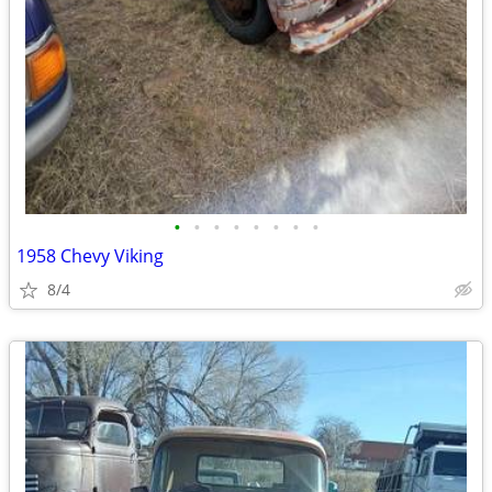
•
•
•
•
•
•
•
•
1958 Chevy Viking
8/4