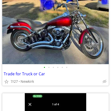
•
•
•
•
•
•
Trade for Truck or Car
7/27
Newkirk