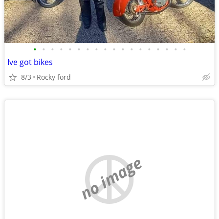
•
•
•
•
•
•
•
•
•
•
•
•
•
•
•
•
•
•
Ive got bikes
8/3
Rocky ford
no image