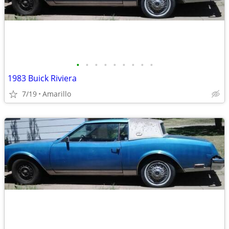
•
•
•
•
•
•
•
•
•
1983 Buick Riviera
7/19
Amarillo