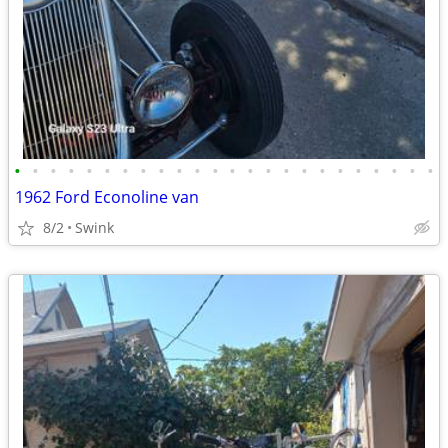
•
•
•
•
•
•
•
•
•
•
•
•
•
•
•
•
•
•
•
•
•
•
•
•
1962 Ford Econoline van
8/2
Swink