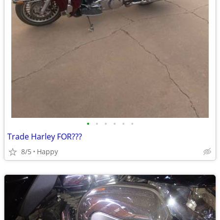
•
•
•
•
•
•
Trade Harley FOR???
8/5
Happy