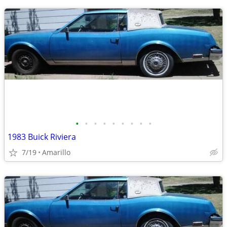
•
•
•
•
•
•
•
•
•
1983 Buick Riviera
7/19
Amarillo