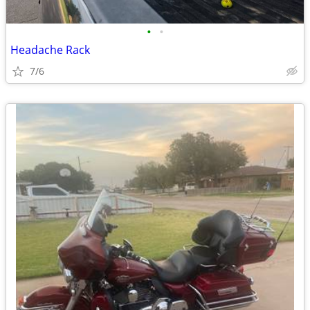
•
•
Headache Rack
7/6