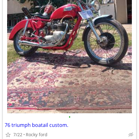
•
76 triumph boatail custom.
7/22
Rocky ford