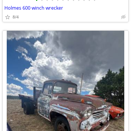
•
•
•
•
•
•
•
•
•
•
•
•
Holmes 600 winch wrecker
8/4