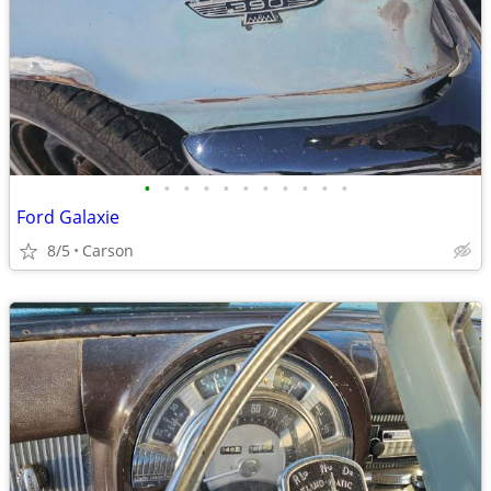
•
•
•
•
•
•
•
•
•
•
•
Ford Galaxie
8/5
Carson