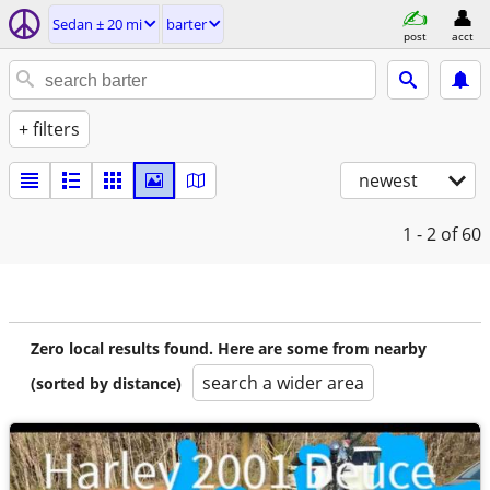
Sedan ± 20 mi
barter
post
acct
+ filters
newest
1 - 2
of 60
Zero local results found. Here are some from nearby
search a wider area
(sorted by distance)