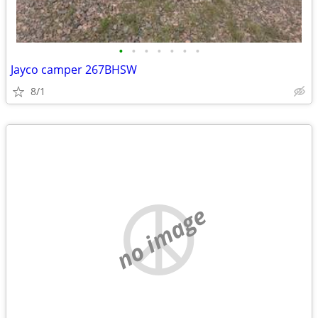
•
•
•
•
•
•
•
Jayco camper 267BHSW
8/1
no image