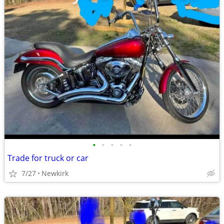
•
•
•
•
•
Trade for truck or car
7/27
Newkirk