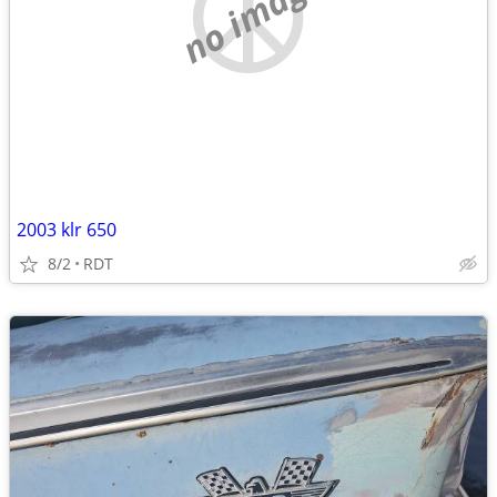
no image
2003 klr 650
8/2
RDT