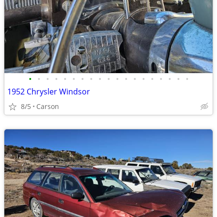
•
•
•
•
•
•
•
•
•
•
•
•
•
•
•
•
•
•
•
1952 Chrysler Windsor
8/5
Carson