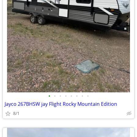
•
•
•
•
•
•
•
•
Jayco 267BHSW jay Flight Rocky Mountain Edition
8/1