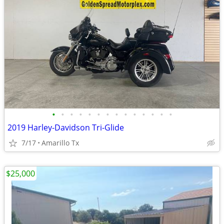
•
•
•
•
•
•
•
•
•
•
•
•
•
•
2019 Harley-Davidson Tri-Glide
7/17
Amarillo Tx
$25,000