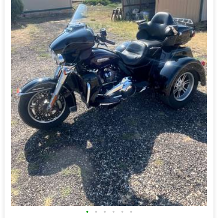
•
•
•
•
•
•