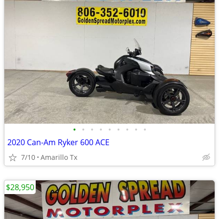
•
•
•
•
•
•
•
•
•
2020 Can-Am Ryker 600 ACE
7/10
Amarillo Tx
$28,950