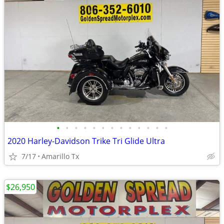
•
•
•
•
•
•
•
•
•
•
•
•
•
2020 Harley-Davidson Trike Tri Glide Ultra
7/17
Amarillo Tx
$26,950