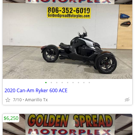
•
•
•
•
•
•
•
•
•
2020 Can-Am Ryker 600 ACE
7/10
Amarillo Tx
$6,250