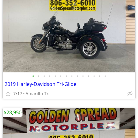
•
•
•
•
•
•
•
•
•
•
•
•
•
•
2019 Harley-Davidson Tri-Glide
7/17
Amarillo Tx
$28,950