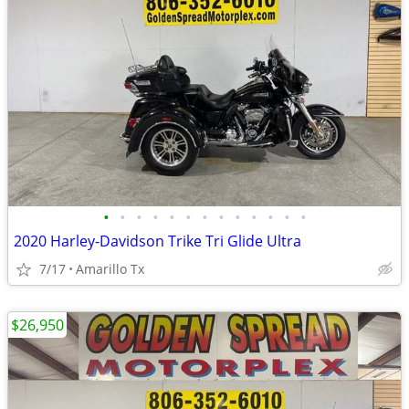
•
•
•
•
•
•
•
•
•
•
•
•
•
2020 Harley-Davidson Trike Tri Glide Ultra
7/17
Amarillo Tx
$26,950