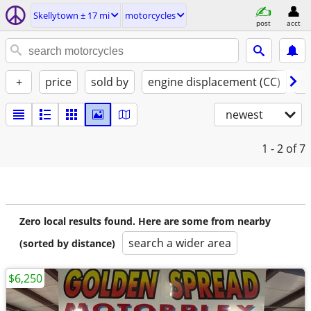
Skellytown ± 17 mi
motorcycles
post
acct
+
price
sold by
engine displacement (CC)
st
newest
1 - 2
of 7
Zero local results found. Here are some from nearby
search a wider area
(sorted by distance)
$6,250