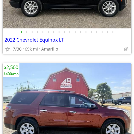
•
•
•
•
•
•
•
•
•
•
•
•
•
•
•
•
•
•
2022 Chevrolet Equinox LT
7/30
69k mi
Amarillo
$2,500
$400/mo