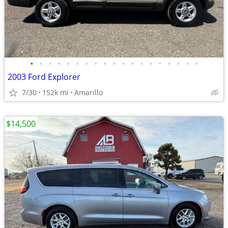
•
•
•
•
•
•
•
•
•
•
•
•
•
•
•
•
•
•
•
2003 Ford Explorer
7/30
152k mi
Amarillo
$14,500