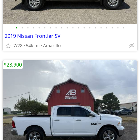
•
•
•
•
•
•
•
•
•
•
•
•
•
•
•
•
•
•
•
•
2019 Nissan Frontier SV
7/28
54k mi
Amarillo
$23,900