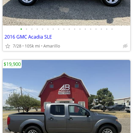
•
•
•
•
•
•
•
•
•
•
•
•
•
•
•
•
•
•
2016 GMC Acadia SLE
7/28
105k mi
Amarillo
$19,900