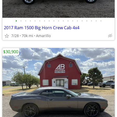
•
•
•
•
•
•
•
•
•
•
•
•
•
•
•
•
•
•
•
2017 Ram 1500 Big Horn Crew Cab 4x4
7/28
70k mi
Amarillo
$30,900