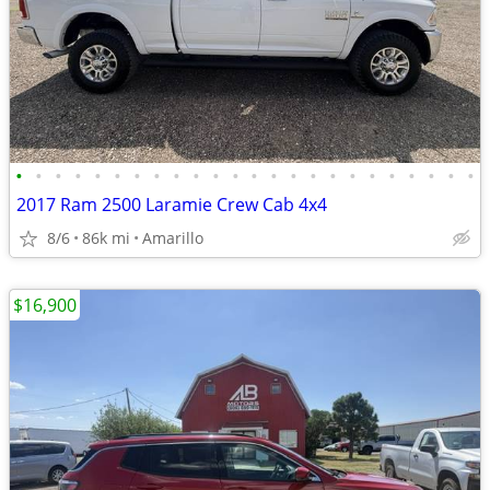
•
•
•
•
•
•
•
•
•
•
•
•
•
•
•
•
•
•
•
•
•
•
•
•
2017 Ram 2500 Laramie Crew Cab 4x4
8/6
86k mi
Amarillo
$16,900