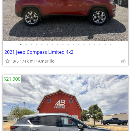
•
•
•
•
•
•
•
•
•
•
•
•
•
•
•
•
•
•
2021 Jeep Compass Limited 4x2
8/6
71k mi
Amarillo
$21,900