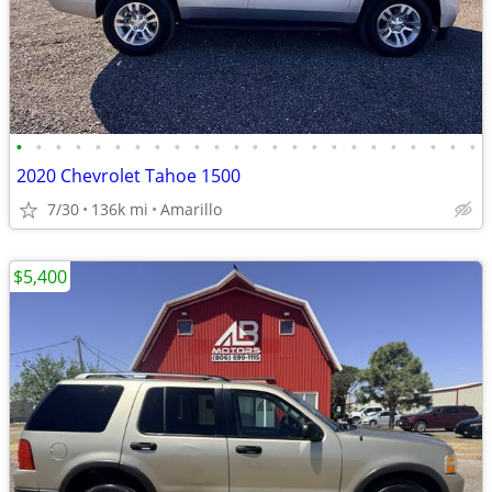
•
•
•
•
•
•
•
•
•
•
•
•
•
•
•
•
•
•
•
•
•
•
•
•
2020 Chevrolet Tahoe 1500
7/30
136k mi
Amarillo
$5,400