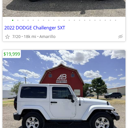
•
•
•
•
•
•
•
•
•
•
•
•
•
•
•
•
•
•
•
•
•
2022 DODGE Challenger SXT
7/20
18k mi
Amarillo
$19,999