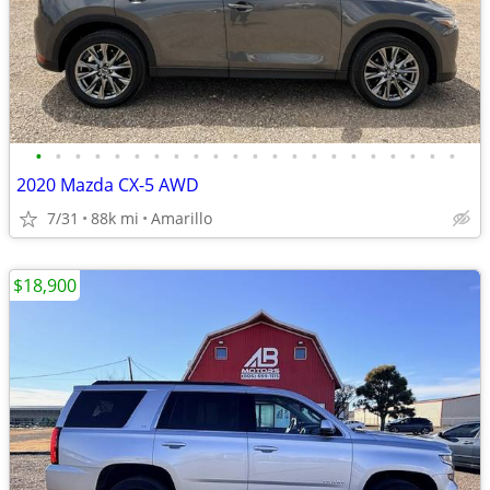
•
•
•
•
•
•
•
•
•
•
•
•
•
•
•
•
•
•
•
•
•
•
2020 Mazda CX-5 AWD
7/31
88k mi
Amarillo
$18,900