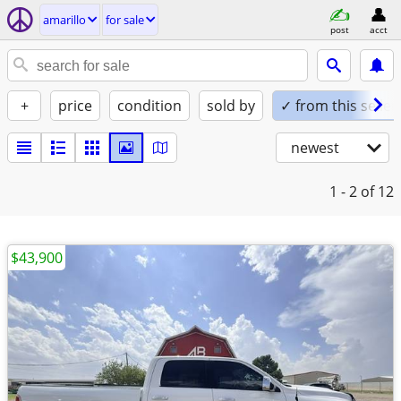
amarillo
for sale
post
acct
+
price
condition
sold by
✓ from this seller
newest
1 - 2
of 12
$43,900