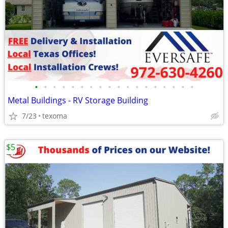
•
•
•
•
•
•
•
•
•
•
•
•
•
•
•
•
•
•
Metal Buildings - RV Storage Building
7/23
texoma
$5