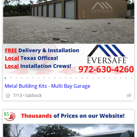
•
•
•
•
•
•
•
•
•
•
•
•
•
•
•
•
•
•
•
•
•
•
•
•
Metal Building Kits - Multi Bay Garage
7/13
lubbock
$5