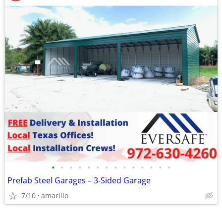
•
•
•
•
•
•
•
•
•
•
•
•
•
•
Prefab Steel Garages – 3-Sided Garage
7/10
amarillo