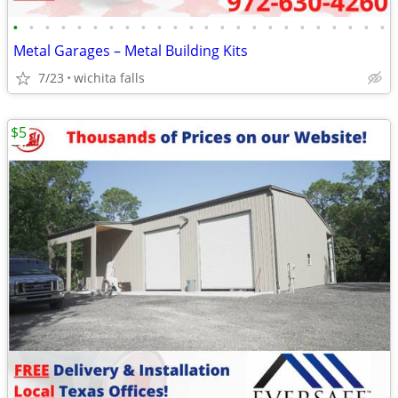
•
•
•
•
•
•
•
•
•
•
•
•
•
•
•
•
•
•
•
•
•
•
•
•
Metal Garages – Metal Building Kits
7/23
wichita falls
$5