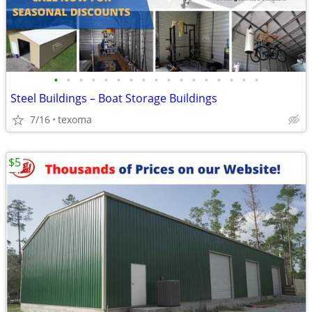
•
•
•
•
•
•
•
•
•
•
•
•
•
•
•
•
•
Steel Buildings – Boat Storage Buildings
7/16
texoma
$5