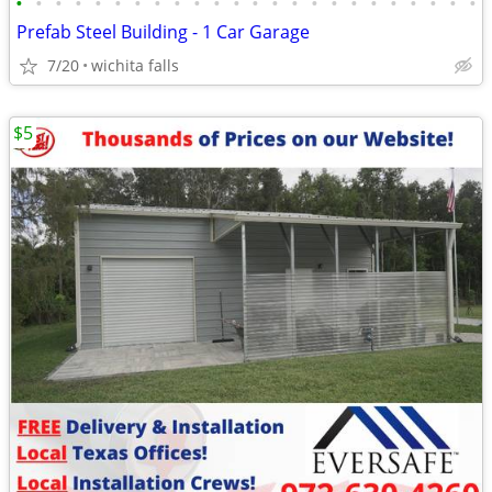
•
•
•
•
•
•
•
•
•
•
•
•
•
•
•
•
•
•
•
•
•
•
•
•
Prefab Steel Building - 1 Car Garage
7/20
wichita falls
$5