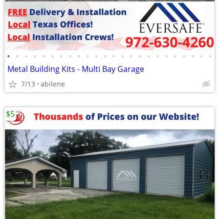
•
•
•
•
•
•
•
•
•
•
•
•
•
•
•
•
•
•
•
•
•
•
•
•
Metal Building Kits - Multi Bay Garage
7/13
abilene
$5