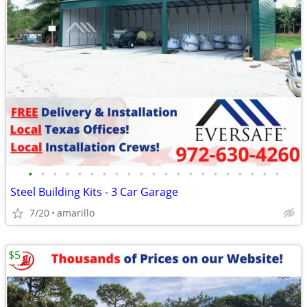
•
•
•
•
•
•
•
•
•
•
•
•
•
•
•
•
•
•
•
•
•
Steel Building Kits - 3 Car Garage
7/20
amarillo
$5