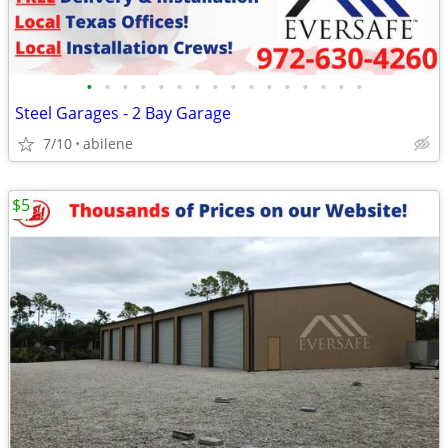
•
•
•
•
•
•
•
•
•
•
•
•
•
•
•
•
Steel Garages - 2 Bay Garage
7/10
abilene
$5