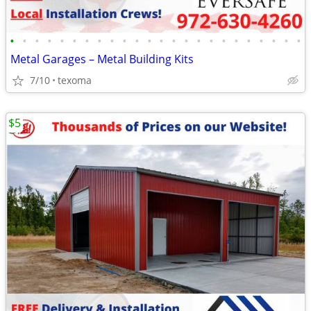
•
•
•
•
•
•
•
•
•
•
•
•
•
•
•
•
•
•
•
•
•
•
•
•
Metal Garages – Metal Building Kits
7/10
texoma
$5