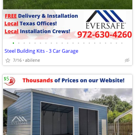
•
•
•
•
•
•
•
•
•
•
•
•
•
•
•
•
•
•
•
•
•
Steel Building Kits - 3 Car Garage
7/16
abilene
$5