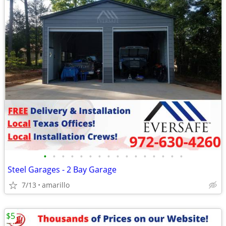
•
•
•
•
•
•
•
•
•
•
•
•
•
•
•
•
Steel Garages - 2 Bay Garage
7/13
amarillo
$5