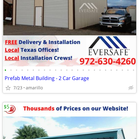
•
•
•
•
•
•
•
•
•
•
•
•
•
•
•
•
•
•
•
•
•
•
•
•
Prefab Metal Building - 2 Car Garage
7/23
amarillo
$5