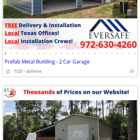
•
•
•
•
•
•
•
•
•
•
•
•
•
•
•
•
•
•
•
•
•
•
•
•
Prefab Metal Building - 2 Car Garage
7/20
abilene
$5