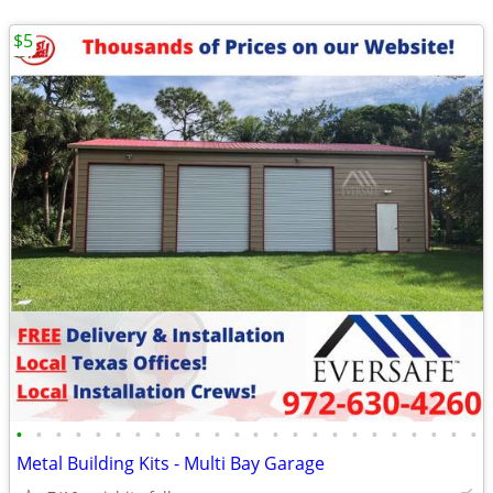
$5
•
•
•
•
•
•
•
•
•
•
•
•
•
•
•
•
•
•
•
•
•
•
•
•
Metal Building Kits - Multi Bay Garage