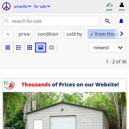
amarillo
for sale
post
acct
+
price
condition
sold by
✓ from this seller
newest
1 - 2
of 36
$5