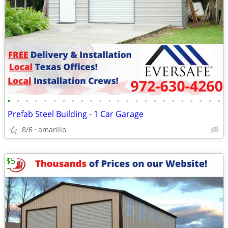
•
•
•
•
•
•
•
•
•
•
•
•
•
•
•
•
•
•
•
•
•
•
•
•
Prefab Steel Building - 1 Car Garage
8/6
amarillo
$5