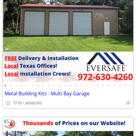
•
•
•
•
•
•
•
•
•
•
•
•
•
•
•
•
•
•
•
•
•
•
•
•
Metal Building Kits - Multi Bay Garage
7/16
amarillo
$5