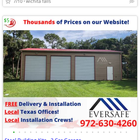
7/10
wichita falls
$5
•
•
•
•
•
•
•
•
•
•
•
•
•
•
•
•
•
•
•
•
•