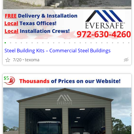
•
•
•
•
•
•
•
•
•
•
•
•
•
•
•
•
•
•
•
•
•
•
•
•
Steel Building Kits – Commercial Steel Buildings
7/20
texoma
$5