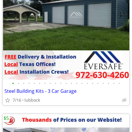
•
•
•
•
•
•
•
•
•
•
•
•
•
•
•
•
•
•
•
•
•
Steel Building Kits - 3 Car Garage
7/16
lubbock
$5