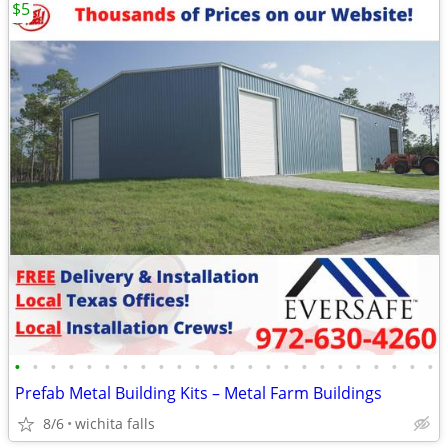
$5
•
•
•
•
•
•
•
•
•
•
•
•
•
•
•
•
•
•
•
•
•
•
•
•
Prefab Metal Building Kits – Metal Farm Buildings
8/6
wichita falls