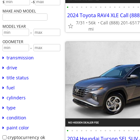
-
$
$
•
•
•
•
•
•
•
•
•
•
•
•
•
•
•
•
MAKE AND MODEL
2024 Toyota RAV4 XLE Call (888
7/31
56k
MODEL YEAR
mi
-
ODOMETER
-
transmission
drive
title status
fuel
cylinders
type
condition
paint color
•
•
•
•
•
•
•
•
•
•
•
•
•
•
•
•
cryptocurrency ok
2024 Hyundai Tucson SEL SU