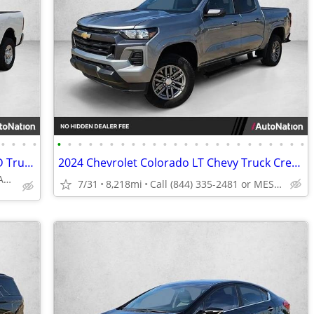
•
•
•
•
•
•
•
•
•
•
•
•
•
•
•
•
•
•
•
•
•
•
•
•
•
•
•
•
2019 Ram 2500 Big Horn Diesel 4x4 4WD Truck Dodge Crew cab AUTONATION
2024 Chevrolet Colorado LT Chevy Truck Crew cab AUTONATION
Call (844) 335-2481 or MESSAGE/CHAT to confirm availability
7/31
8,218mi
Call (844) 335-2481 or MESSAGE/CHAT to confirm availability