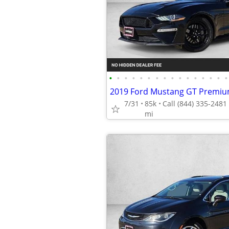
•
•
•
•
•
•
•
•
•
•
•
•
•
•
•
•
2019 Ford Mustang GT Prem
7/31
85k
mi