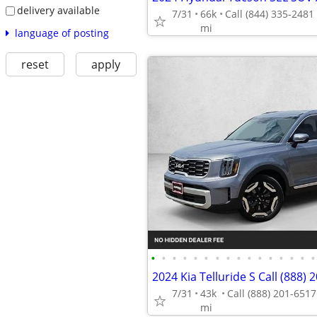
delivery available
7/31
66k
mi
language of posting
reset
apply
•
•
•
•
•
•
•
•
•
•
•
•
•
•
•
•
2024 Kia Telluride S Call (888) 
7/31
43k
mi