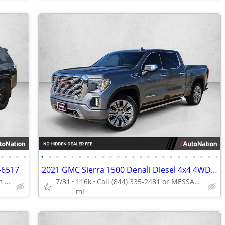
•
•
•
•
•
•
•
•
•
•
•
•
•
•
•
•
•
•
•
•
•
•
•
•
•
•
•
•
-6517
2021 GMC Sierra 1500 Denali Diesel 4x4 4WD Truck Crew cab AUTONATION
Call (888) 201-6517 to confirm availability - May 14th
7/31
116k
Call (844) 335-2481 or MESSAGE/CHAT to confirm availability
mi