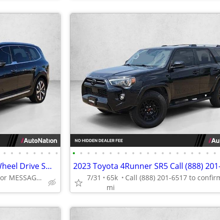
•
•
•
•
•
•
•
•
•
•
•
•
•
•
•
•
•
•
•
•
•
•
•
•
•
•
•
•
2022 Kia Telluride SX AWD All Wheel Drive SUV AUTONATION
2023 Toyota 4Runner SR5 Call (888) 201
Call (844) 335-2481 or MESSAGE/CHAT to confirm availability
7/31
65k
mi