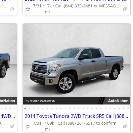
Call (888) 201-6517 to confirm availability - May 14th
7/31
17k
Call (844) 335-2481 or MESSAGE/CHAT to confirm availability
mi
•
•
•
•
•
•
•
•
•
•
•
•
•
•
•
•
•
•
•
•
•
•
•
•
•
•
•
•
2021 GMC Sierra 1500 Denali Diesel 4x4 4WD Truck Crew cab AUTONATION
2014 Toyota Tundra 2WD Truck SR5 Call (888) 201-6517
Call (844) 335-2481 or MESSAGE/CHAT to confirm availability
7/31
109k
Call (888) 201-6517 to confirm availability - May 14th
mi