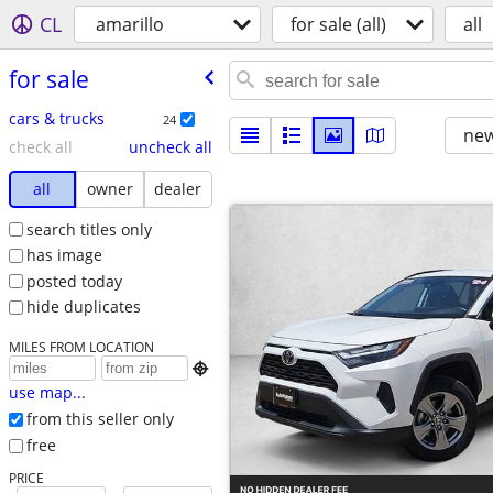
CL
amarillo
for sale (all)
all
for sale
cars & trucks
24
new
check all
uncheck all
all
owner
dealer
search titles only
has image
posted today
hide duplicates
MILES FROM LOCATION

use map...
from this seller only
free
PRICE