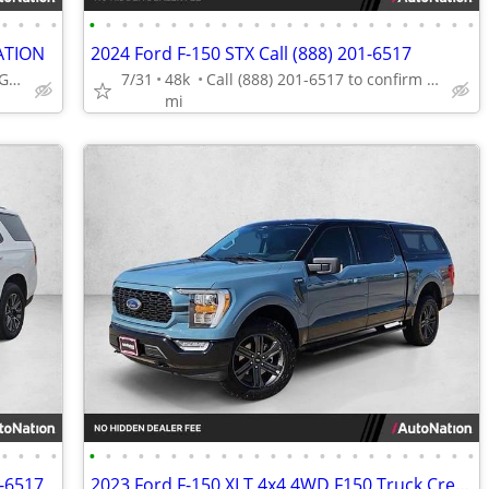
•
•
•
•
•
•
•
•
•
•
•
•
•
•
•
•
•
•
•
•
•
•
•
•
•
•
•
•
ATION
2024 Ford F-150 STX Call (888) 201-6517
Call (844) 335-2481 or MESSAGE/CHAT to confirm availability
7/31
48k
Call (888) 201-6517 to confirm availability - May 14th
mi
•
•
•
•
•
•
•
•
•
•
•
•
•
•
•
•
•
•
•
•
•
•
•
•
•
•
•
•
1-6517
2023 Ford F-150 XLT 4x4 4WD F150 Truck Crew cab AUTONATION