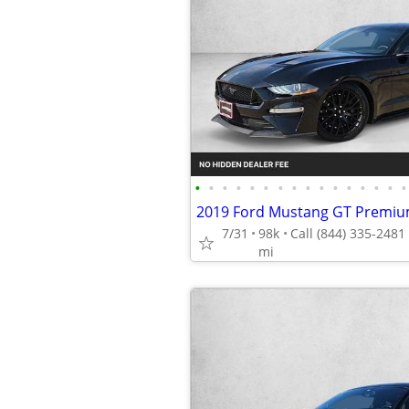
•
•
•
•
•
•
•
•
•
•
•
•
•
•
•
•
2019 Ford Mustang GT Prem
7/31
98k
mi