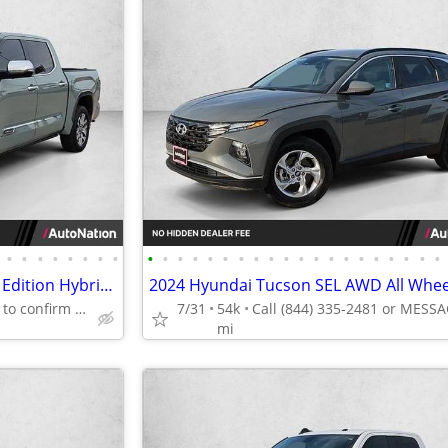
•
•
•
•
•
•
•
•
•
•
•
•
•
•
•
•
•
•
•
•
•
•
•
•
•
•
•
•
2024 Toyota Tundra 4WD 1794 Edition Hybrid Call (888) 201-6517
Call (888) 201-6517 to confirm availability - May 14th
7/31
54k
mi