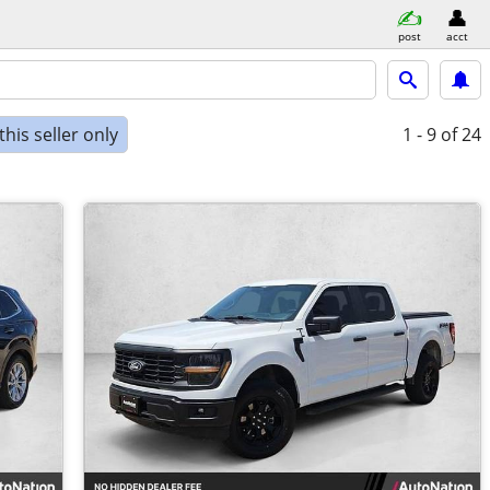
post
acct
his seller only
1 - 9
of 24