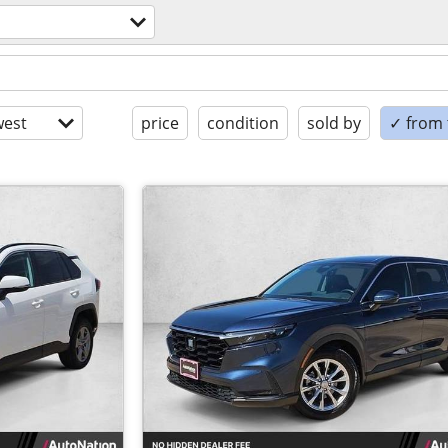
est
price
condition
sold by
✓ from t