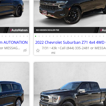
•
•
•
•
•
•
•
•
•
•
•
•
•
•
•
•
•
•
•
•
•
•
•
•
•
•
•
•
ium AUTONATION
Call (844) 335-2481 or MESSAGE/CHAT to confirm availability
7/31
43k
mi