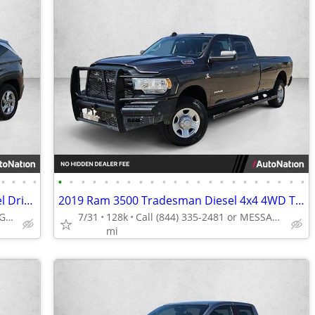
•
•
•
•
•
•
•
•
•
•
•
•
•
•
•
•
•
•
•
•
•
•
•
•
•
•
2024 Hyundai Tucson SEL AWD All Wheel Drive SUV AUTONATION
2019 Ram 3500 Tradesman Diesel 4x4 4WD Truck Dodge Crew cab AUTONATION
Call (844) 335-2481 or MESSAGE/CHAT to confirm availability
7/31
128k
Call (844) 335-2481 or MESSAGE/CHAT to confirm availability
mi