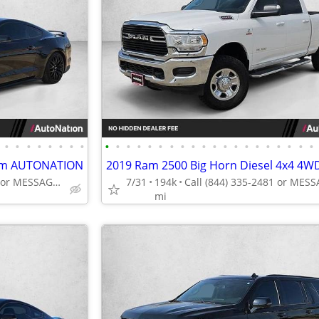
•
•
•
•
•
•
•
•
•
•
•
•
•
•
•
•
•
•
•
•
•
•
•
•
•
•
•
•
ium AUTONATION
Call (844) 335-2481 or MESSAGE/CHAT to confirm availability
7/31
194k
mi