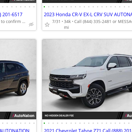
•
•
•
•
•
•
•
•
•
•
•
•
•
•
•
•
•
•
•
•
•
•
•
•
•
•
•
•
) 201-6517
2023 Honda CR-V EX-L CRV SUV AUTON
Call (888) 201-6517 to confirm availability - May 14th
7/31
34k
mi
•
•
•
•
•
•
•
•
•
•
•
•
•
•
•
•
•
•
•
•
•
•
•
•
•
•
•
•
V AUTONATION
2021 Chevrolet Tahoe Z71 Call (888) 20