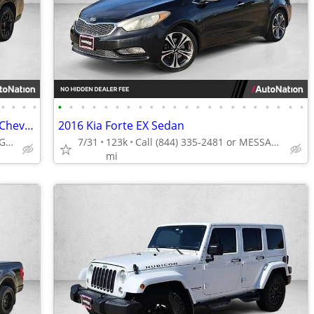
•
•
•
•
•
•
•
•
•
•
•
•
•
•
•
•
•
•
•
•
•
•
•
•
•
•
2022 Chevrolet Suburban Z71 4x4 4WD Chevy SUV AUTONATION
2016 Kia Forte EX Sedan
Call (844) 335-2481 or MESSAGE/CHAT to confirm availability
7/31
123k
Call (844) 335-2481 or MESSAGE/CHAT to confirm availability
mi