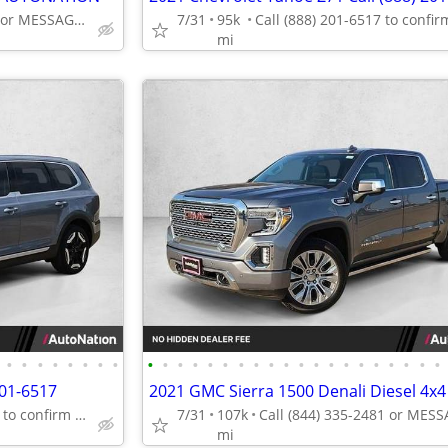
Call (844) 335-2481 or MESSAGE/CHAT to confirm availability
7/31
95k
mi
•
•
•
•
•
•
•
•
•
•
•
•
•
•
•
•
•
•
•
•
•
•
•
•
•
•
•
•
201-6517
Call (888) 201-6517 to confirm availability - May 14th
7/31
107k
mi