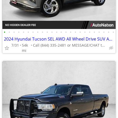
•
•
•
•
•
•
•
•
•
•
•
•
•
•
•
•
•
•
•
•
•
•
•
•
2024 Hyundai Tucson SEL AWD All Wheel Drive SUV AUTONATION
7/31
54k
Call (844) 335-2481 or MESSAGE/CHAT to confirm availability
mi