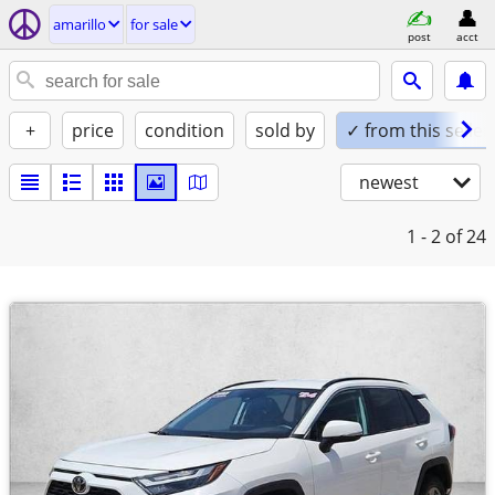
amarillo
for sale
post
acct
+
price
condition
sold by
✓ from this seller
newest
1 - 2
of 24