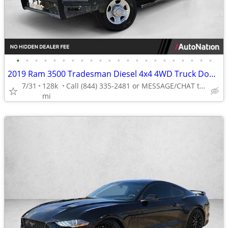
•
•
•
•
•
•
•
•
•
•
•
•
•
•
•
•
•
•
•
•
•
•
2019 Ram 3500 Tradesman Diesel 4x4 4WD Truck Dodge Crew cab AUTONATION
7/31
128k
Call (844) 335-2481 or MESSAGE/CHAT to confirm availability
mi