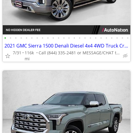
•
•
•
•
•
•
•
•
•
•
•
•
•
•
•
•
•
•
•
•
•
•
•
•
2021 GMC Sierra 1500 Denali Diesel 4x4 4WD Truck Crew cab AUTONATION
7/31
116k
Call (844) 335-2481 or MESSAGE/CHAT to confirm availability
mi