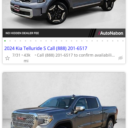
•
•
•
•
•
•
•
•
•
•
•
•
•
•
•
•
•
•
•
•
•
•
•
•
2024 Kia Telluride S Call (888) 201-6517
7/31
43k
Call (888) 201-6517 to confirm availability - May 14th
mi