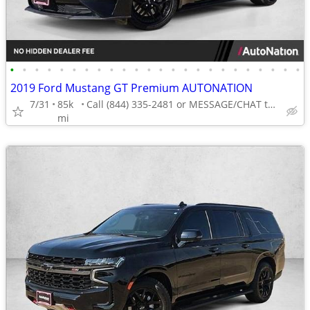
•
•
•
•
•
•
•
•
•
•
•
•
•
•
•
•
•
•
•
•
•
•
•
•
2019 Ford Mustang GT Premium AUTONATION
7/31
85k
Call (844) 335-2481 or MESSAGE/CHAT to confirm availability
mi