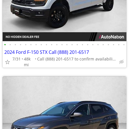
•
•
•
•
•
•
•
•
•
•
•
•
•
•
•
•
•
•
•
•
•
•
•
•
2024 Ford F-150 STX Call (888) 201-6517
7/31
48k
Call (888) 201-6517 to confirm availability - May 14th
mi