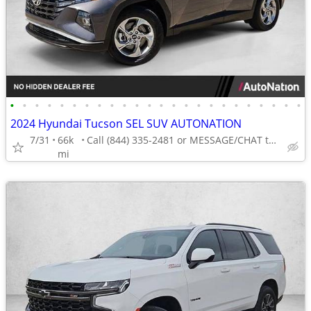
•
•
•
•
•
•
•
•
•
•
•
•
•
•
•
•
•
•
•
•
•
•
•
•
2024 Hyundai Tucson SEL SUV AUTONATION
7/31
66k
Call (844) 335-2481 or MESSAGE/CHAT to confirm availability
mi