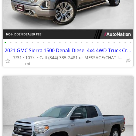
•
•
•
•
•
•
•
•
•
•
•
•
•
•
•
•
•
•
•
•
•
•
•
•
2021 GMC Sierra 1500 Denali Diesel 4x4 4WD Truck Crew cab AUTONATION
7/31
107k
Call (844) 335-2481 or MESSAGE/CHAT to confirm availability
mi