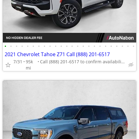
•
•
•
•
•
•
•
•
•
•
•
•
•
•
•
•
•
•
•
•
•
•
•
•
2021 Chevrolet Tahoe Z71 Call (888) 201-6517
7/31
95k
Call (888) 201-6517 to confirm availability - May 14th
mi