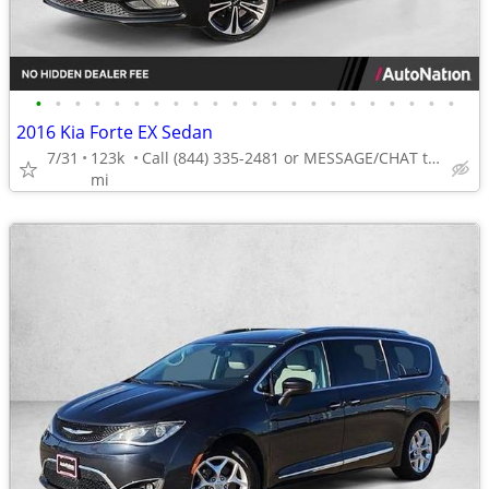
•
•
•
•
•
•
•
•
•
•
•
•
•
•
•
•
•
•
•
•
•
•
2016 Kia Forte EX Sedan
7/31
123k
Call (844) 335-2481 or MESSAGE/CHAT to confirm availability
mi