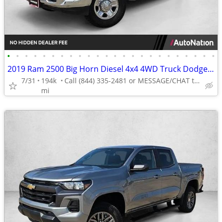
•
•
•
•
•
•
•
•
•
•
•
•
•
•
•
•
•
•
•
•
•
•
•
•
2019 Ram 2500 Big Horn Diesel 4x4 4WD Truck Dodge Crew cab AUTONATION
7/31
194k
Call (844) 335-2481 or MESSAGE/CHAT to confirm availability
mi