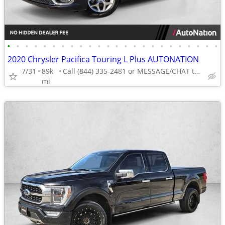
•
•
•
•
•
•
•
•
•
•
•
•
•
•
•
•
•
•
•
•
•
•
•
•
2020 Chrysler Pacifica Touring L Plus AUTONATION
7/31
89k
Call (844) 335-2481 or MESSAGE/CHAT to confirm availability
mi