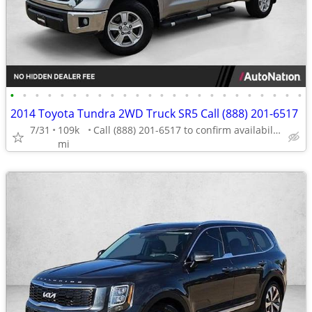
•
•
•
•
•
•
•
•
•
•
•
•
•
•
•
•
•
•
•
•
•
•
•
•
2014 Toyota Tundra 2WD Truck SR5 Call (888) 201-6517
7/31
109k
Call (888) 201-6517 to confirm availability - May 14th
mi