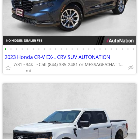
•
•
•
•
•
•
•
•
•
•
•
•
•
•
•
•
•
•
•
•
•
•
•
•
2023 Honda CR-V EX-L CRV SUV AUTONATION
7/31
34k
Call (844) 335-2481 or MESSAGE/CHAT to confirm availability
mi