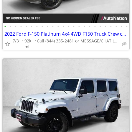
•
•
•
•
•
•
•
•
•
•
•
•
•
•
•
•
•
•
•
•
•
•
•
•
2022 Ford F-150 Platinum 4x4 4WD F150 Truck Crew cab AUTONATION
7/31
92k
Call (844) 335-2481 or MESSAGE/CHAT to confirm availability
mi