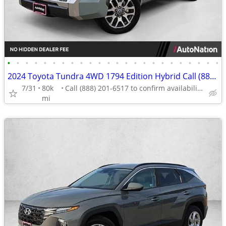
•
•
•
•
•
•
•
•
•
•
•
•
•
•
•
•
•
•
•
•
•
•
•
•
2024 Toyota Tundra 4WD 1794 Edition Hybrid Call (888) 201-6517
7/31
80k
Call (888) 201-6517 to confirm availability - May 14th
mi