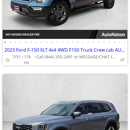
•
•
•
•
•
•
•
•
•
•
•
•
•
•
•
•
•
•
•
•
•
•
•
•
2023 Ford F-150 XLT 4x4 4WD F150 Truck Crew cab AUTONATION
7/31
17k
Call (844) 335-2481 or MESSAGE/CHAT to confirm availability
mi