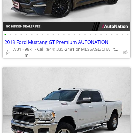
•
•
•
•
•
•
•
•
•
•
•
•
•
•
•
•
•
•
•
•
•
•
•
•
2019 Ford Mustang GT Premium AUTONATION
7/31
98k
Call (844) 335-2481 or MESSAGE/CHAT to confirm availability
mi