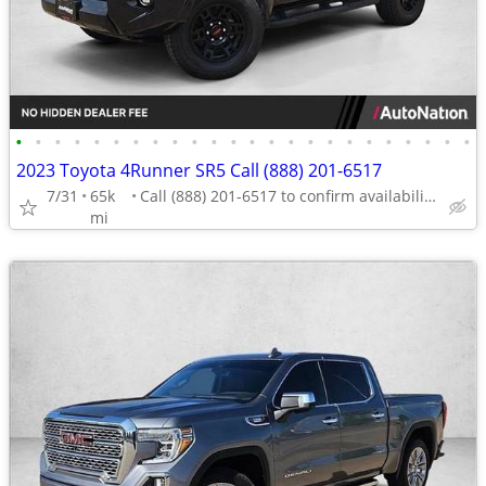
•
•
•
•
•
•
•
•
•
•
•
•
•
•
•
•
•
•
•
•
•
•
•
•
2023 Toyota 4Runner SR5 Call (888) 201-6517
7/31
65k
Call (888) 201-6517 to confirm availability - May 14th
mi