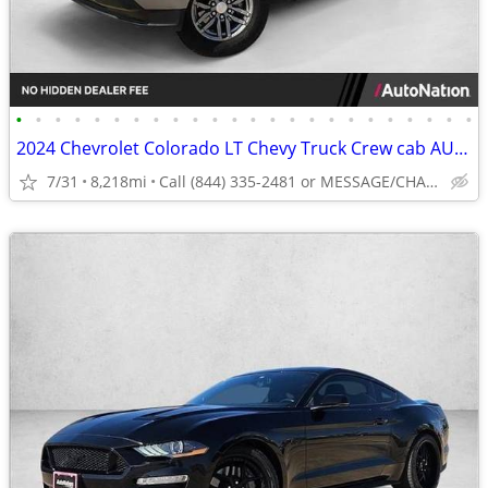
•
•
•
•
•
•
•
•
•
•
•
•
•
•
•
•
•
•
•
•
•
•
•
•
2024 Chevrolet Colorado LT Chevy Truck Crew cab AUTONATION
7/31
8,218mi
Call (844) 335-2481 or MESSAGE/CHAT to confirm availability