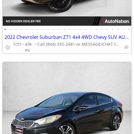
•
•
•
•
•
•
•
•
•
•
•
•
•
•
•
•
•
•
•
•
•
•
•
•
2022 Chevrolet Suburban Z71 4x4 4WD Chevy SUV AUTONATION
7/31
43k
Call (844) 335-2481 or MESSAGE/CHAT to confirm availability
mi