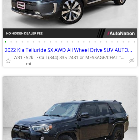
•
•
•
•
•
•
•
•
•
•
•
•
•
•
•
•
•
•
•
•
•
•
•
•
2022 Kia Telluride SX AWD All Wheel Drive SUV AUTONATION
7/31
52k
Call (844) 335-2481 or MESSAGE/CHAT to confirm availability
mi