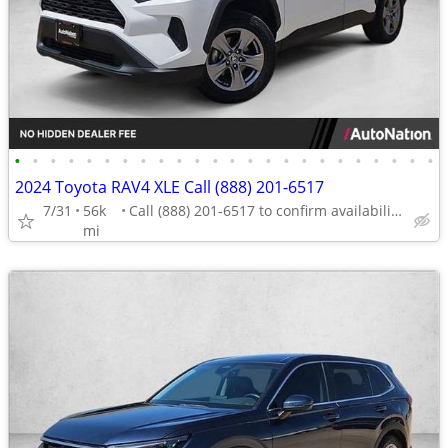
•
•
•
•
•
•
•
•
•
•
•
•
•
•
•
•
•
•
•
•
•
•
•
•
2024 Toyota RAV4 XLE Call (888) 201-6517
7/31
56k
Call (888) 201-6517 to confirm availability - May 14th
mi