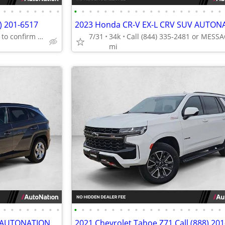
•
•
•
•
•
•
•
•
•
•
•
•
•
•
•
•
•
•
•
•
•
•
•
•
•
•
•
•
) 201-6517
2023 Honda CR-V EX-L CRV SUV AUTON
Call (888) 201-6517 to confirm availability - May 14th
7/31
34k
mi
•
•
•
•
•
•
•
•
•
•
•
•
•
•
•
•
•
•
•
•
•
•
•
•
•
•
•
•
V AUTONATION
2021 Chevrolet Tahoe Z71 Call (888) 20