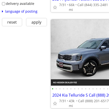
delivery available
7/31
66k
mi
language of posting
reset
apply
•
•
•
•
•
•
•
•
•
•
•
•
•
•
•
•
2024 Kia Telluride S Call (888) 
7/31
43k
mi