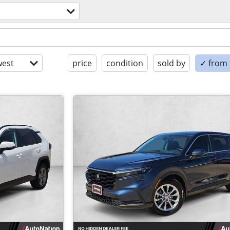
est
price
condition
sold by
✓ from t