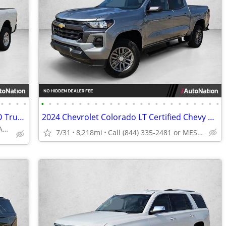
•
•
•
•
•
•
•
•
•
•
•
•
•
•
•
•
•
•
•
•
•
•
•
•
•
•
•
•
2019 Ram 2500 Big Horn Diesel 4x4 4WD Truck Dodge Crew cab AUTONATION
2024 Chevrolet Colorado LT Certified Chevy Truck Crew cab AUTONATION
Call (844) 335-2481 or MESSAGE/CHAT to confirm availability
7/31
8,218mi
Call (844) 335-2481 or MESSAGE/CHAT to confirm availability