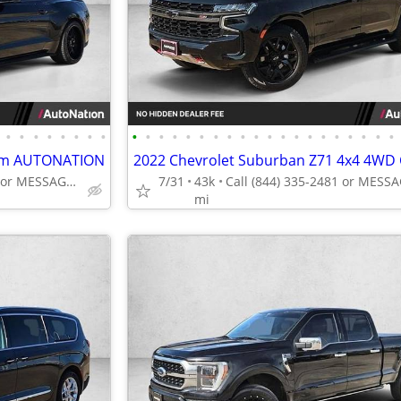
•
•
•
•
•
•
•
•
•
•
•
•
•
•
•
•
•
•
•
•
•
•
•
•
•
•
•
•
ium AUTONATION
Call (844) 335-2481 or MESSAGE/CHAT to confirm availability
7/31
43k
mi