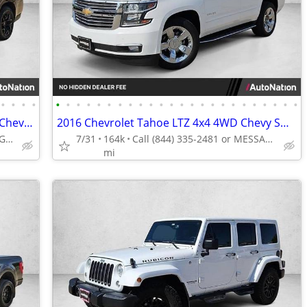
•
•
•
•
•
•
•
•
•
•
•
•
•
•
•
•
•
•
•
•
•
•
•
•
•
•
•
•
2022 Chevrolet Suburban Z71 4x4 4WD Chevy SUV AUTONATION
2016 Chevrolet Tahoe LTZ 4x4 4WD Chevy SUV AUTONATION
Call (844) 335-2481 or MESSAGE/CHAT to confirm availability
7/31
164k
Call (844) 335-2481 or MESSAGE/CHAT to confirm availability
mi