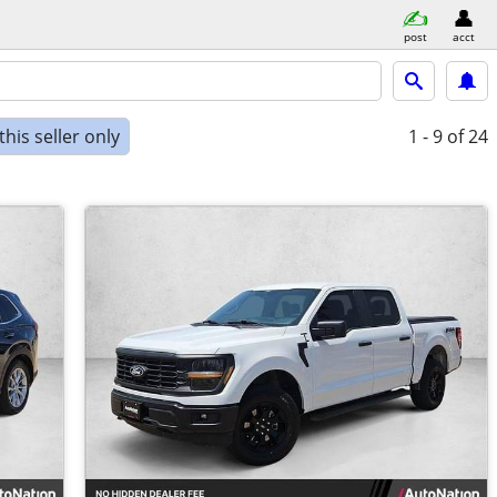
post
acct
his seller only
1 - 9
of 24