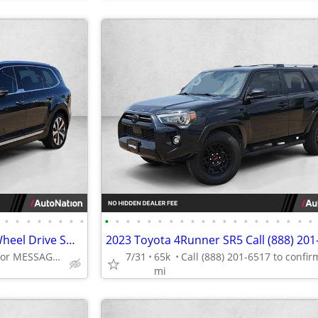
•
•
•
•
•
•
•
•
•
•
•
•
•
•
•
•
•
•
•
•
•
•
•
•
•
•
•
•
2022 Kia Telluride SX AWD All Wheel Drive SUV AUTONATION
2023 Toyota 4Runner SR5 Call (888) 201
Call (844) 335-2481 or MESSAGE/CHAT to confirm availability
7/31
65k
mi