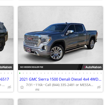
•
•
•
•
•
•
•
•
•
•
•
•
•
•
•
•
•
•
•
•
•
•
•
•
•
•
•
•
-6517
2021 GMC Sierra 1500 Denali Diesel 4x4 4WD Truck Crew cab AUTONATION
Call (888) 201-6517 to confirm availability - May 14th
7/31
116k
Call (844) 335-2481 or MESSAGE/CHAT to confirm availability
mi