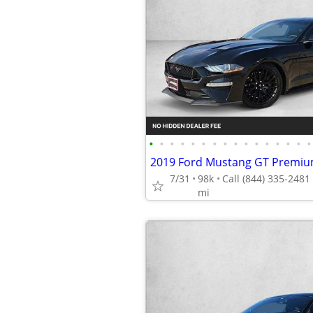
•
•
•
•
•
•
•
•
•
•
•
•
•
•
•
•
2019 Ford Mustang GT Prem
7/31
98k
mi