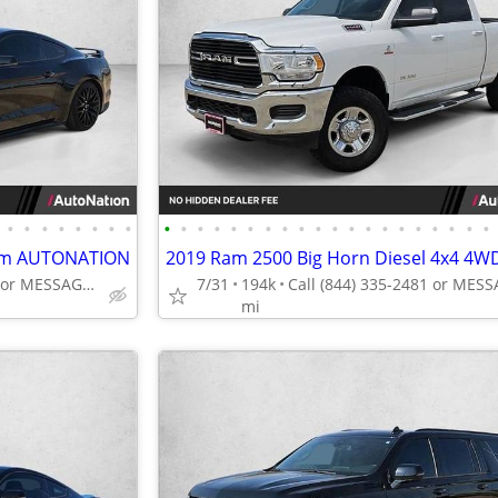
•
•
•
•
•
•
•
•
•
•
•
•
•
•
•
•
•
•
•
•
•
•
•
•
•
•
•
•
ium AUTONATION
Call (844) 335-2481 or MESSAGE/CHAT to confirm availability
7/31
194k
mi