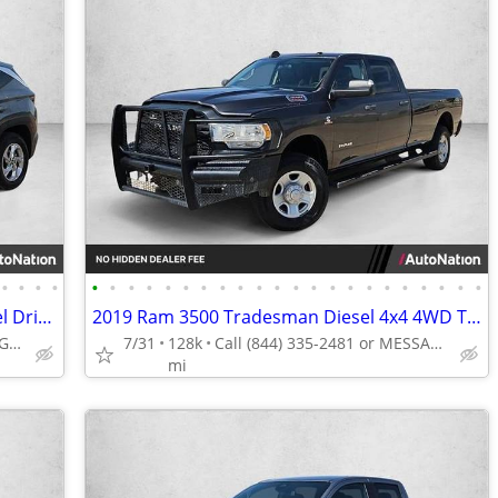
•
•
•
•
•
•
•
•
•
•
•
•
•
•
•
•
•
•
•
•
•
•
•
•
•
•
2024 Hyundai Tucson SEL AWD All Wheel Drive SUV AUTONATION
2019 Ram 3500 Tradesman Diesel 4x4 4WD Truck Dodge Crew cab AUTONATION
Call (844) 335-2481 or MESSAGE/CHAT to confirm availability
7/31
128k
Call (844) 335-2481 or MESSAGE/CHAT to confirm availability
mi