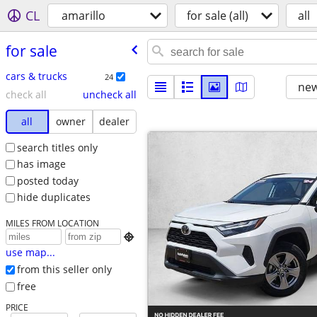
CL
amarillo
for sale (all)
all
for sale
cars & trucks
24
new
check all
uncheck all
all
owner
dealer
search titles only
has image
posted today
hide duplicates
MILES FROM LOCATION

use map...
from this seller only
free
PRICE