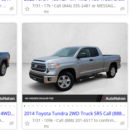
Call (888) 201-6517 to confirm availability - May 14th
7/31
17k
Call (844) 335-2481 or MESSAGE/CHAT to confirm availability
mi
•
•
•
•
•
•
•
•
•
•
•
•
•
•
•
•
•
•
•
•
•
•
•
•
•
•
•
•
2021 GMC Sierra 1500 Denali Diesel 4x4 4WD Truck Crew cab AUTONATION
2014 Toyota Tundra 2WD Truck SR5 Call (888) 201-6517
Call (844) 335-2481 or MESSAGE/CHAT to confirm availability
7/31
109k
Call (888) 201-6517 to confirm availability - May 14th
mi