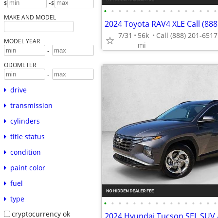
-
$
$
•
•
•
•
•
•
•
•
•
•
•
•
•
•
•
•
MAKE AND MODEL
2024 Toyota RAV4 XLE Call (888
7/31
56k
MODEL YEAR
mi
-
ODOMETER
-
drive
transmission
cylinders
title status
condition
paint color
fuel
type
•
•
•
•
•
•
•
•
•
•
•
•
•
•
•
•
cryptocurrency ok
2024 Hyundai Tucson SEL SU