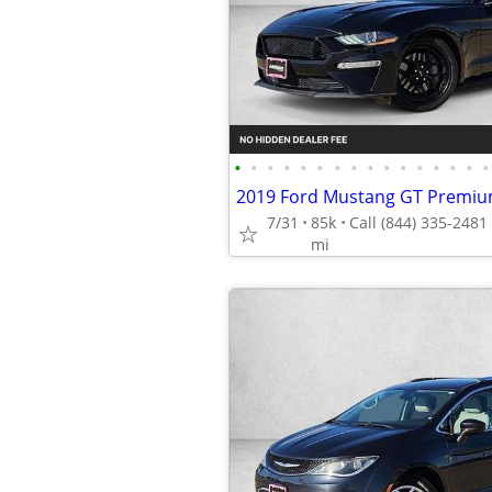
•
•
•
•
•
•
•
•
•
•
•
•
•
•
•
•
2019 Ford Mustang GT Prem
7/31
85k
mi