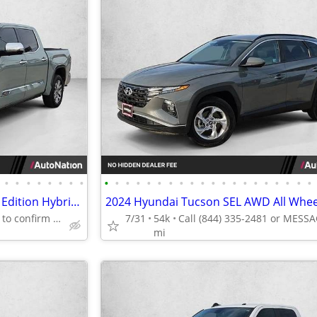
•
•
•
•
•
•
•
•
•
•
•
•
•
•
•
•
•
•
•
•
•
•
•
•
•
•
•
•
2024 Toyota Tundra 4WD 1794 Edition Hybrid Call (888) 201-6517
Call (888) 201-6517 to confirm availability - May 14th
7/31
54k
mi