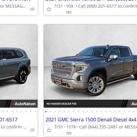
Call (844) 335-2481 or MESSAGE/CHAT to confirm availability
7/31
95k
mi
•
•
•
•
•
•
•
•
•
•
•
•
•
•
•
•
•
•
•
•
•
•
•
•
•
•
•
•
201-6517
Call (888) 201-6517 to confirm availability - May 14th
7/31
107k
mi