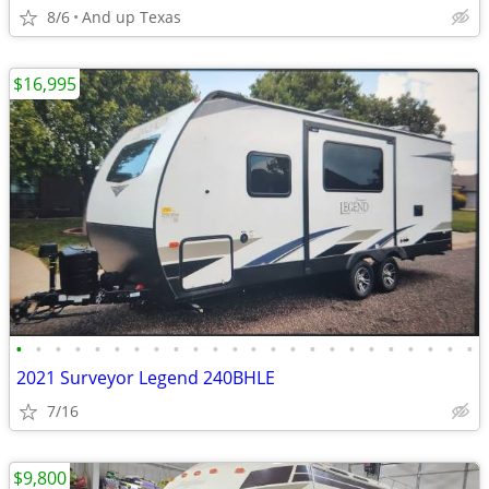
8/6
And up Texas
$16,995
•
•
•
•
•
•
•
•
•
•
•
•
•
•
•
•
•
•
•
•
•
•
•
•
2021 Surveyor Legend 240BHLE
7/16
$9,800