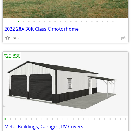
•
•
•
•
•
•
•
•
•
•
•
•
•
•
•
•
•
•
•
2022 28A 30ft Class C motorhome
8/5
$22,836
•
•
•
•
•
•
•
•
•
•
•
•
•
•
•
•
•
•
•
•
•
•
•
•
Metal Buildings, Garages, RV Covers