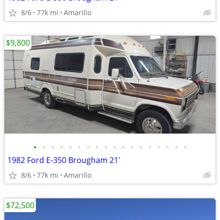
8/6
77k mi
Amarillo
$9,800
•
•
•
•
•
•
•
•
•
•
•
•
•
•
•
•
•
•
1982 Ford E-350 Brougham 21'
8/6
77k mi
Amarillo
$72,500