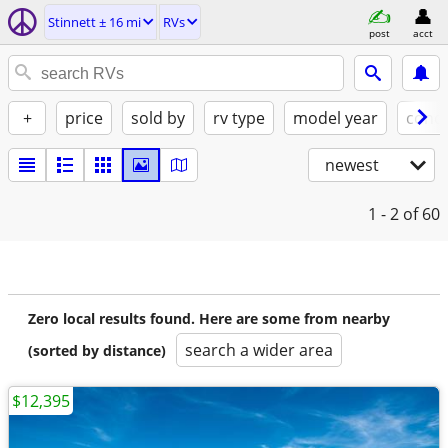
Stinnett ± 16 mi
RVs
post
acct
+
price
sold by
rv type
model year
condi
newest
1 - 2
of 60
Zero local results found. Here are some from nearby
search a wider area
(sorted by distance)
$12,395