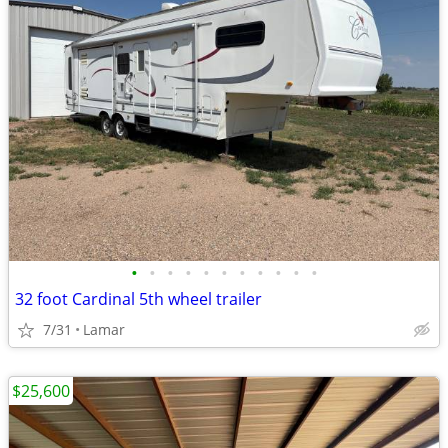
•
•
•
•
•
•
•
•
•
•
•
32 foot Cardinal 5th wheel trailer
7/31
Lamar
$25,600