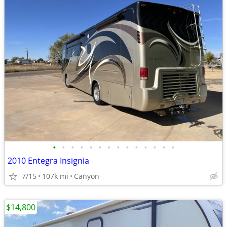
•
•
•
•
•
•
•
•
•
•
•
•
•
•
2010 Entegra Insignia
7/15
107k mi
Canyon
$14,800