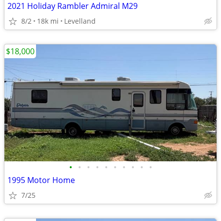
2021 Holiday Rambler Admiral M29
8/2
18k mi
Levelland
$18,000
•
•
•
•
•
•
•
•
•
•
1995 Motor Home
7/25