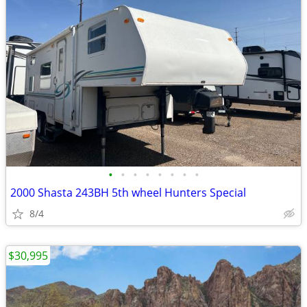
•
•
•
•
•
•
•
•
2000 Shasta 243BH 5th wheel Hunters Special
8/4
$30,995