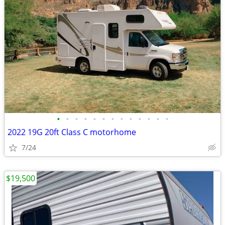
•
•
•
•
•
•
•
•
•
•
•
•
•
2022 19G 20ft Class C motorhome
7/24
$19,500