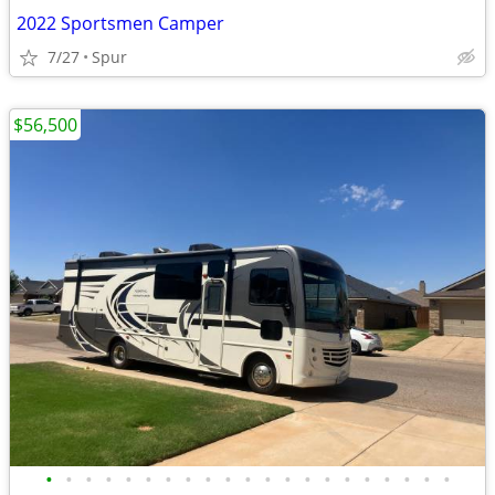
2022 Sportsmen Camper
7/27
Spur
$56,500
•
•
•
•
•
•
•
•
•
•
•
•
•
•
•
•
•
•
•
•
•