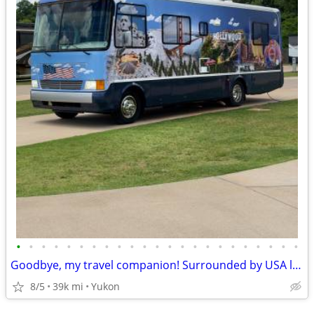
•
•
•
•
•
•
•
•
•
•
•
•
•
•
•
•
•
•
•
•
•
•
•
Goodbye, my travel companion! Surrounded by USA landscapes
8/5
39k mi
Yukon