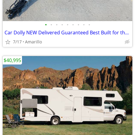
•
•
•
•
•
•
•
•
•
Car Dolly NEW Delivered Guaranteed Best Built for the Money in U.S.!
7/17
Amarillo
$40,995