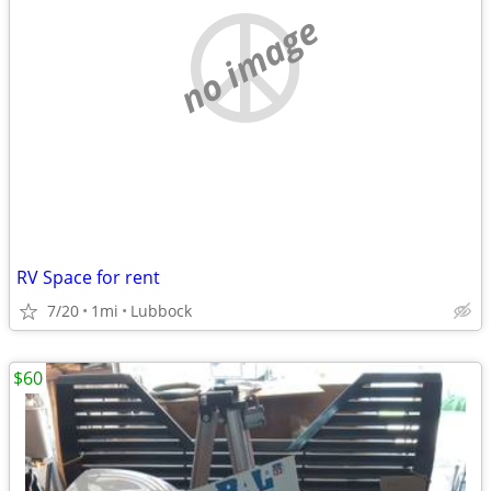
no image
RV Space for rent
7/20
1mi
Lubbock
$60