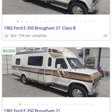
•
•
•
•
•
•
•
•
•
•
•
•
•
•
•
•
•
•
1982 Ford E-350 Brougham 21' Class B
8/5
77k mi
Amarillo
$9,800
•
•
•
•
•
•
•
•
•
•
•
•
•
•
•
•
•
1982 Ford E-350 Brougham 21