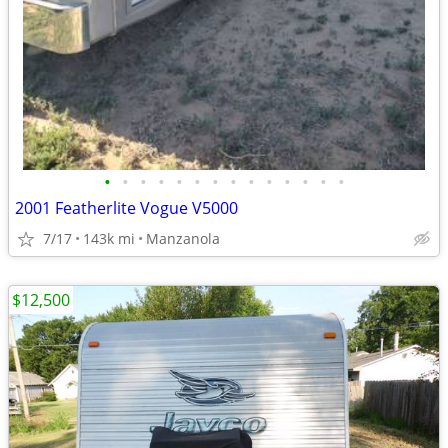
•
•
•
•
•
•
•
•
•
•
•
•
•
•
2001 Featherlite Vogue V5000
7/17
143k mi
Manzanola
$12,500