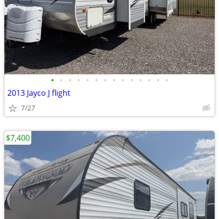
•
•
•
•
•
•
•
•
•
•
•
•
•
•
2013 Jayco J flight
7/27
$7,400