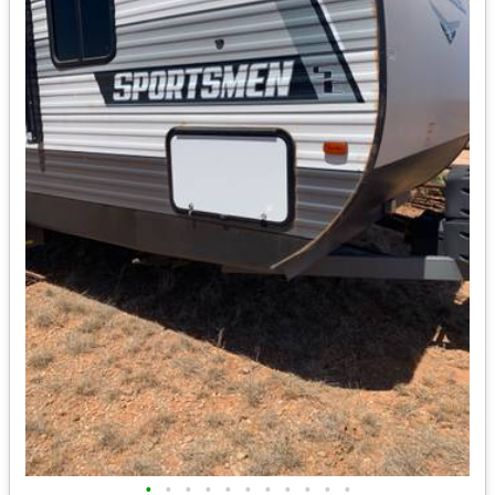
•
•
•
•
•
•
•
•
•
•
•