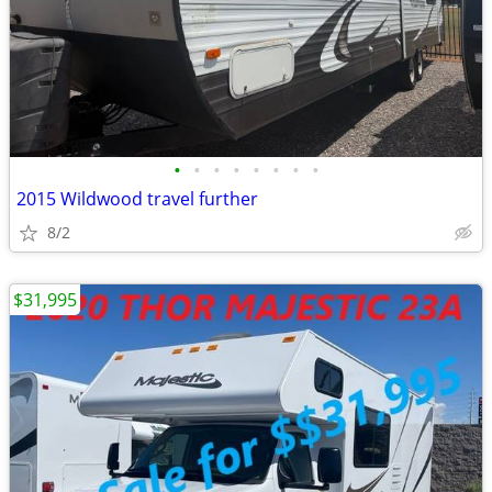
•
•
•
•
•
•
•
•
2015 Wildwood travel further
8/2
$31,995