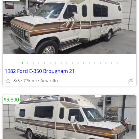
•
•
•
•
•
•
•
•
•
•
•
•
•
•
•
•
•
•
1982 Ford E-350 Brougham 21
8/5
77k mi
Amarillo
$9,800