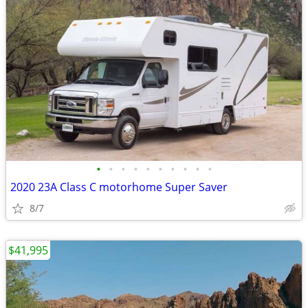
•
•
•
•
•
•
•
•
•
•
2020 23A Class C motorhome Super Saver
8/7
$41,995