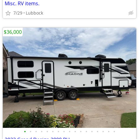
Misc. RV items.
7/29
Lubbock
$36,000
•
•
•
•
•
•
•
•
•
•
•
•
•
•
•
•
•