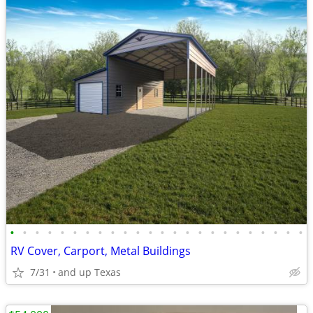
•
•
•
•
•
•
•
•
•
•
•
•
•
•
•
•
•
•
•
•
•
•
•
•
RV Cover, Carport, Metal Buildings
7/31
and up Texas