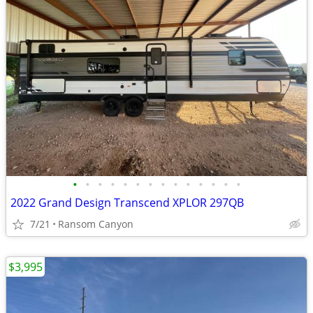
•
•
•
•
•
•
•
•
•
•
•
•
•
•
2022 Grand Design Transcend XPLOR 297QB
7/21
Ransom Canyon
$3,995