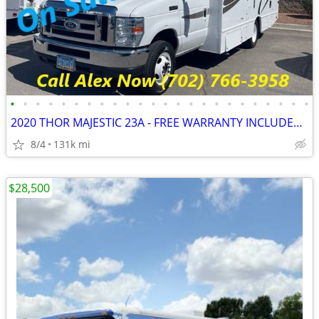
•
•
•
•
•
•
•
•
•
•
•
•
•
•
•
•
•
•
•
•
•
•
•
•
2020 THOR MAJESTIC 23A - FREE WARRANTY INCLUDED!! WE FINANCE-CALL NOW
8/4
131k mi
$28,500