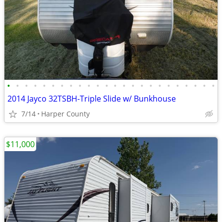
•
•
•
•
•
•
•
•
•
•
•
•
•
•
•
•
•
•
•
•
•
•
•
•
2014 Jayco 32TSBH-Triple Slide w/ Bunkhouse
7/14
Harper County
$11,000