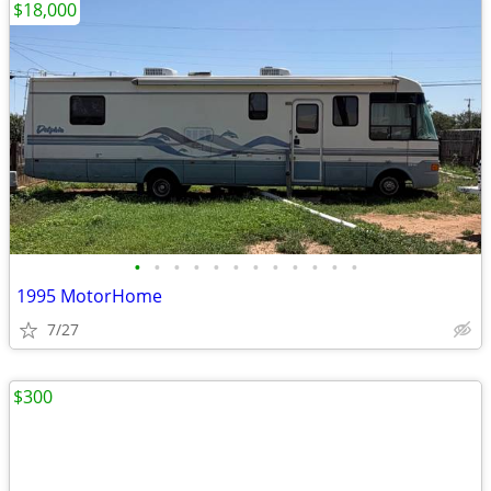
$18,000
•
•
•
•
•
•
•
•
•
•
•
•
1995 MotorHome
7/27
$300