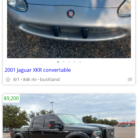
•
•
•
•
•
2001 Jaguar XKR convertable
8/1
84k mi
bushland
$9,200