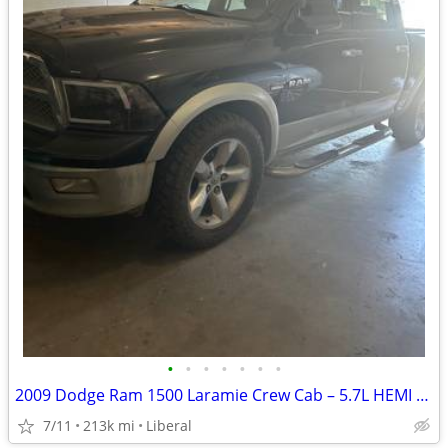
•
•
•
•
•
•
•
2009 Dodge Ram 1500 Laramie Crew Cab – 5.7L HEMI – $6,200 OBO
7/11
213k mi
Liberal