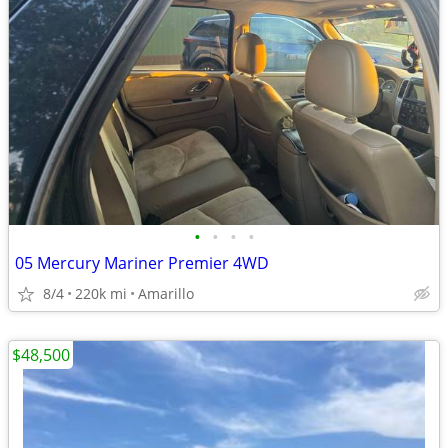
•
•
•
•
05 Mercury Mariner Premier 4WD
8/4
220k mi
Amarillo
$48,500