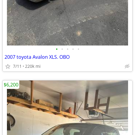
•
•
•
•
•
2007 toyota Avalon XLS. OBO
7/11
220k mi
$6,200