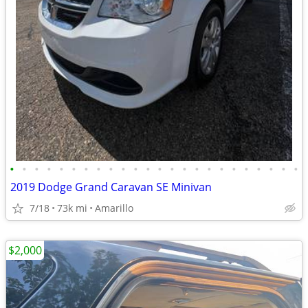
•
•
•
•
•
•
•
•
•
•
•
•
•
•
•
•
•
•
•
•
•
•
•
•
2019 Dodge Grand Caravan SE Minivan
7/18
73k mi
Amarillo
$2,000