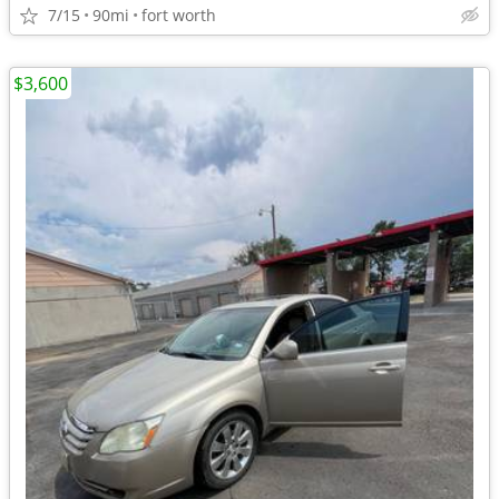
7/15
90mi
fort worth
$3,600