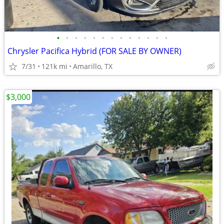
•
•
•
•
•
•
•
•
•
•
•
•
•
Chrysler Pacifica Hybrid (FOR SALE BY OWNER)
7/31
121k mi
Amarillo, TX
$3,000