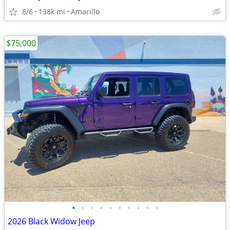
8/6
138k mi
Amarillo
$75,000
•
•
•
•
•
•
•
•
•
•
2026 Black Widow Jeep