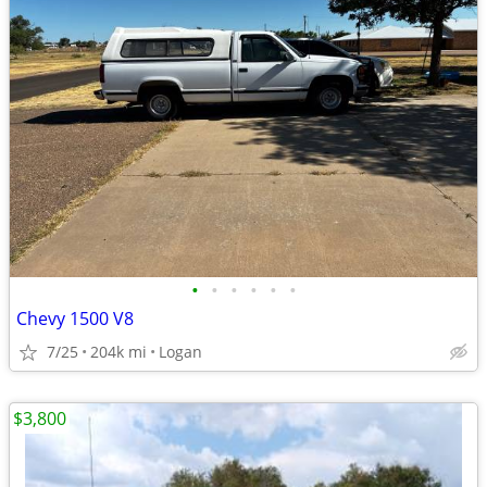
•
•
•
•
•
•
Chevy 1500 V8
7/25
204k mi
Logan
$3,800