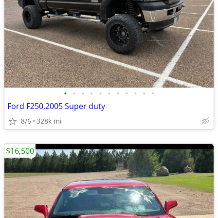
•
•
•
•
•
•
•
•
•
•
•
Ford F250,2005 Super duty
8/6
328k mi
$16,500