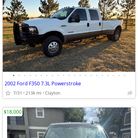
•
•
•
•
•
•
•
•
•
•
•
•
•
•
•
•
•
•
•
•
•
2002 Ford F350 7.3L Powerstroke
7/31
213k mi
Clayton
$18,000