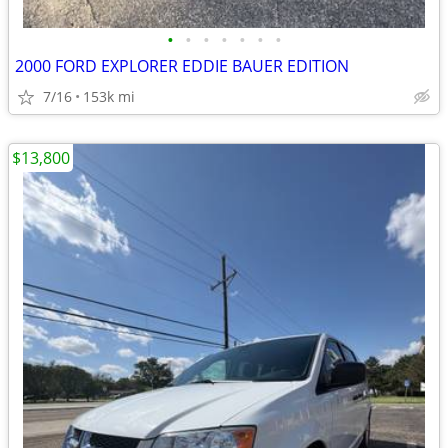
•
•
•
•
•
•
•
2000 FORD EXPLORER EDDIE BAUER EDITION
7/16
153k mi
$13,800