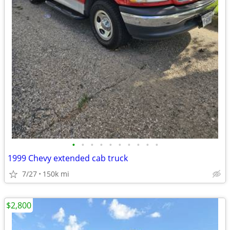
•
•
•
•
•
•
•
•
•
•
1999 Chevy extended cab truck
7/27
150k mi
$2,800