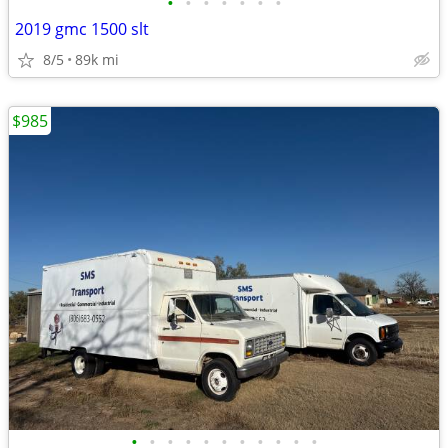
•
•
•
•
•
•
•
2019 gmc 1500 slt
8/5
89k mi
$985
•
•
•
•
•
•
•
•
•
•
•