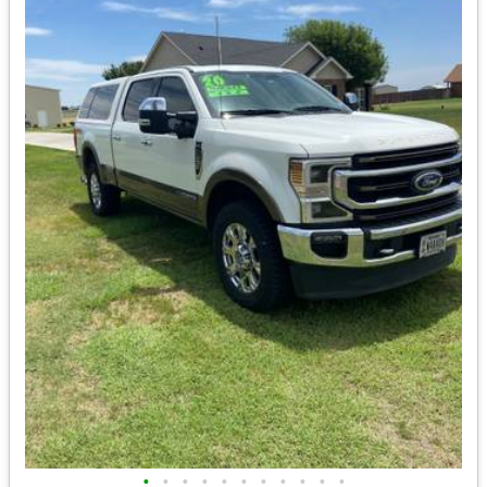
•
•
•
•
•
•
•
•
•
•
•