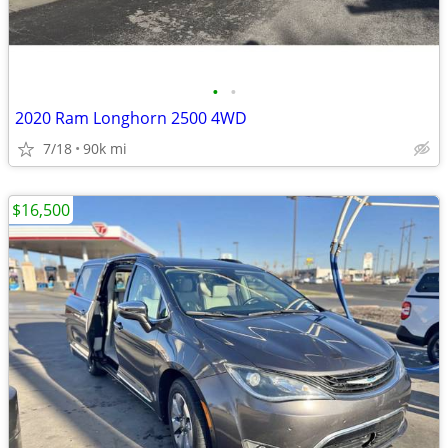
•
•
2020 Ram Longhorn 2500 4WD
7/18
90k mi
$16,500