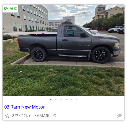
$5,500
•
•
•
•
•
•
03 Ram New Motor
8/7
22k mi
AMARILLO