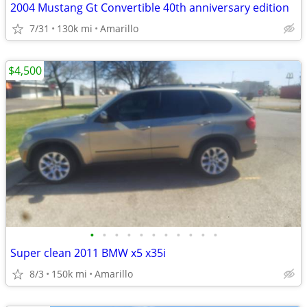
2004 Mustang Gt Convertible 40th anniversary edition
7/31
130k mi
Amarillo
$4,500
•
•
•
•
•
•
•
•
•
•
•
Super clean 2011 BMW x5 x35i
8/3
150k mi
Amarillo