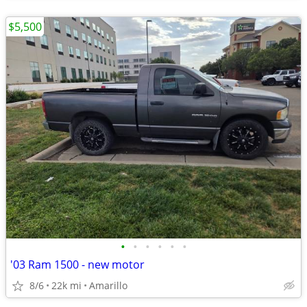
$5,500
•
•
•
•
•
•
'03 Ram 1500 - new motor
8/6
22k mi
Amarillo