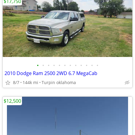
$17,750
•
•
•
•
•
•
•
•
•
•
•
•
2010 Dodge Ram 2500 2WD 6.7 MegaCab
8/7
144k mi
Turpin oklahoma
$12,500