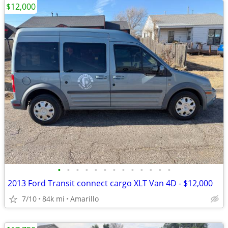
$12,000
•
•
•
•
•
•
•
•
•
•
•
•
•
2013 Ford Transit connect cargo XLT Van 4D - $12,000
7/10
84k mi
Amarillo