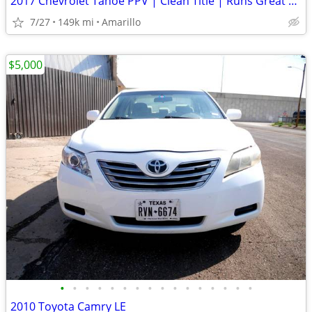
2017 Chevrolet Tahoe PPV | Clean Title | Runs Great | Cold A/C
7/27
149k mi
Amarillo
$5,000
•
•
•
•
•
•
•
•
•
•
•
•
•
•
•
•
2010 Toyota Camry LE