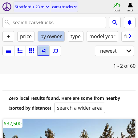
Stratford ± 23 mi
cars+trucks
post
acct
+
price
by owner
type
model year
fuel
newest
1 - 2
of 60
Zero local results found. Here are some from nearby
search a wider area
(sorted by distance)
$32,500