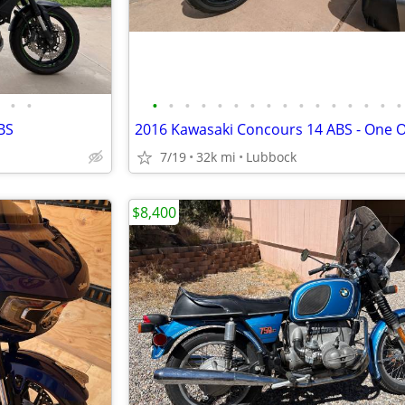
•
•
•
•
•
•
•
•
•
•
•
•
•
•
•
•
•
•
BS
7/19
32k mi
Lubbock
$8,400