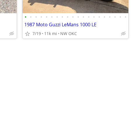
•
•
•
•
•
•
•
•
•
•
•
•
•
•
•
•
•
•
•
•
1987 Moto Guzzi LeMans 1000 LE
7/19
11k mi
NW OKC