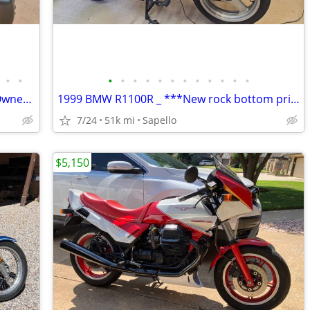
•
•
•
•
•
•
•
•
•
•
•
•
•
•
2016 Kawasaki Concours 14 ABS - One Owner - 31k Miles - Meticulously M
1999 BMW R1100R _ ***New rock bottom price!***
7/24
51k mi
Sapello
$5,150