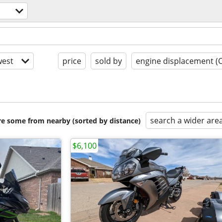
est
price
sold by
engine displacement (
search a wider are
are some from nearby (sorted by distance)
$6,100