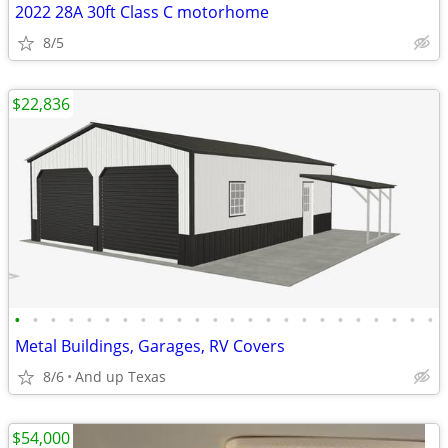
2022 28A 30ft Class C motorhome
8/5
$22,836
•
•
•
•
•
•
•
•
•
•
•
•
•
•
•
•
•
•
•
•
•
•
•
•
Metal Buildings, Garages, RV Covers
8/6
And up Texas
$54,000