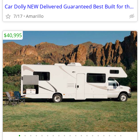
Car Dolly NEW Delivered Guaranteed Best Built for the Money in U.S.!
7/17
Amarillo
$40,995
•
•
•
•
•
•
•
•
•
•
•
•
•
•
•
•
•
•
•