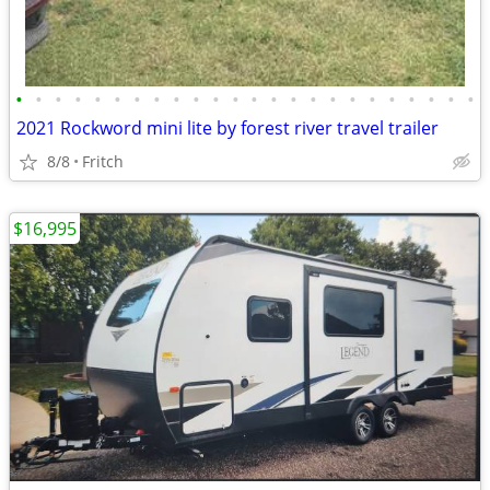
•
•
•
•
•
•
•
•
•
•
•
•
•
•
•
•
•
•
•
•
•
•
•
•
2021 Rockword mini lite by forest river travel trailer
8/8
Fritch
$16,995