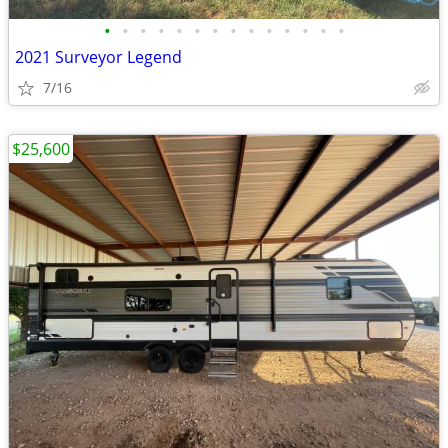
•
•
•
•
•
•
•
•
•
•
•
•
•
•
2021 Surveyor Legend
7/16
$25,600