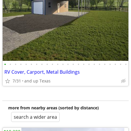
•
•
•
•
•
•
•
•
•
•
•
•
•
•
•
•
•
•
•
•
•
•
•
•
RV Cover, Carport, Metal Buildings
7/31
and up Texas
more from nearby areas (sorted by distance)
search a wider area