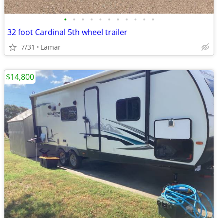
•
•
•
•
•
•
•
•
•
•
•
32 foot Cardinal 5th wheel trailer
7/31
Lamar
$14,800