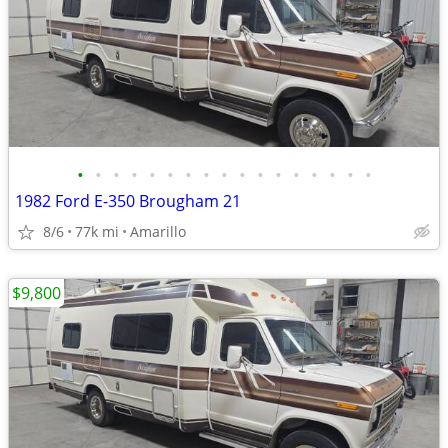
•
•
•
•
•
•
•
•
•
•
•
•
•
•
•
•
•
1982 Ford E-350 Brougham 21
8/6
77k mi
Amarillo
$9,800