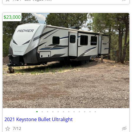
$23,000
•
•
•
•
•
•
•
•
•
•
•
•
2021 Keystone Bullet Ultralight
7/12