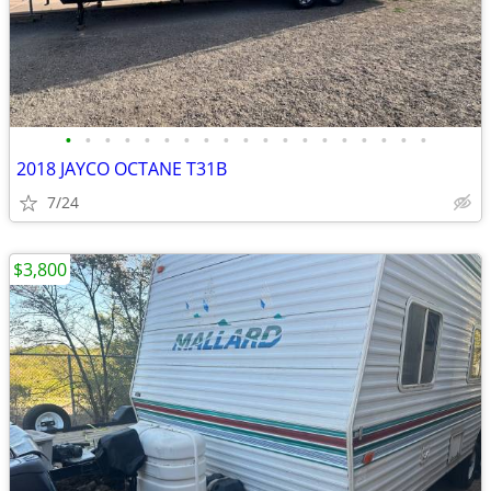
•
•
•
•
•
•
•
•
•
•
•
•
•
•
•
•
•
•
•
2018 JAYCO OCTANE T31B
7/24
$3,800