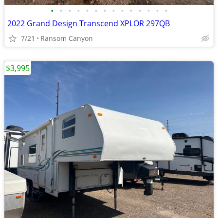
•
•
•
•
•
•
•
•
•
•
•
•
•
•
2022 Grand Design Transcend XPLOR 297QB
7/21
Ransom Canyon
$3,995