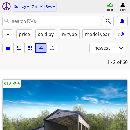
Sunray ± 17 mi
RVs
post
acct
+
price
sold by
rv type
model year
condi
newest
1 - 2
of 60
$12,395