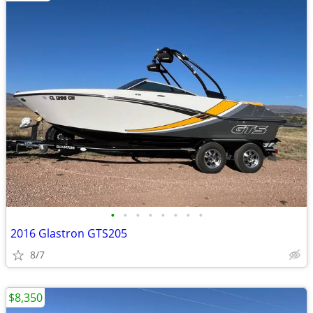
•
•
•
•
•
•
•
•
2016 Glastron GTS205
8/7
$8,350