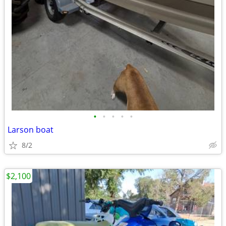
•
•
•
•
•
Larson boat
8/2
$2,100