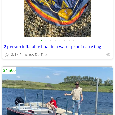
•
•
•
•
•
•
•
•
2 person inflatable boat in a water proof carry bag
8/1
Ranchos De Taos
$4,500