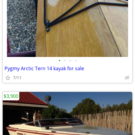
•
•
•
•
Pygmy Arctic Tern 14 kayak for sale
7/11
$3,900