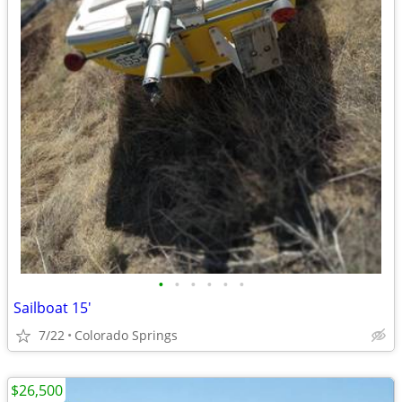
•
•
•
•
•
•
Sailboat 15'
7/22
Colorado Springs
$26,500