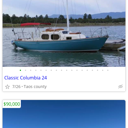
•
•
•
•
•
•
•
•
•
•
•
•
•
•
•
•
•
•
Classic Columbia 24
7/26
Taos county
$90,000