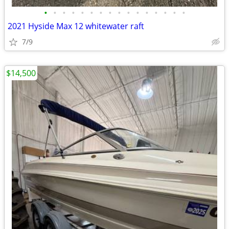
•
•
•
•
•
•
•
•
•
•
•
•
•
•
•
•
2021 Hyside Max 12 whitewater raft
7/9
$14,500