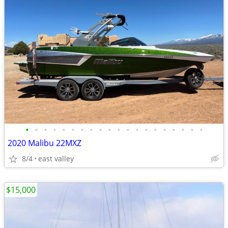
•
•
•
•
•
•
•
•
•
•
•
•
•
•
•
•
•
•
•
•
2020 Malibu 22MXZ
8/4
east valley
$15,000