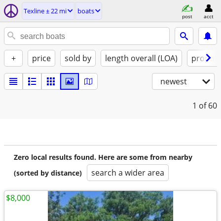
Texline ± 22 mi
boats
post
acct
+
price
sold by
length overall (LOA)
propuls
newest
1
of 60
Zero local results found. Here are some from nearby
search a wider area
(sorted by distance)
$8,000