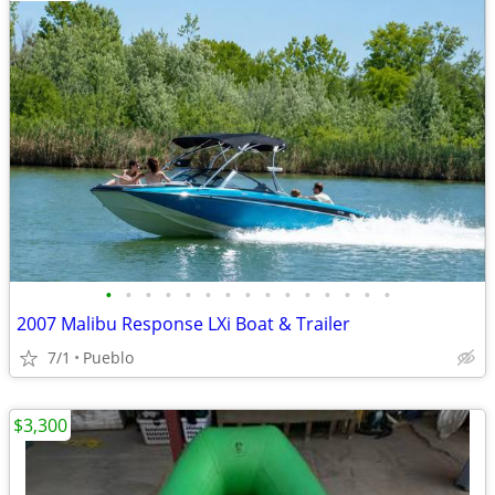
•
•
•
•
•
•
•
•
•
•
•
•
•
•
•
2007 Malibu Response LXi Boat & Trailer
7/1
Pueblo
$3,300