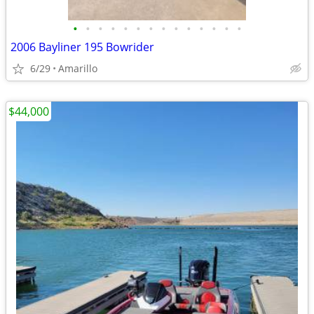
•
•
•
•
•
•
•
•
•
•
•
•
•
•
2006 Bayliner 195 Bowrider
6/29
Amarillo
$44,000