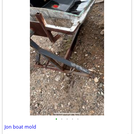
•
•
•
•
•
Jon boat mold