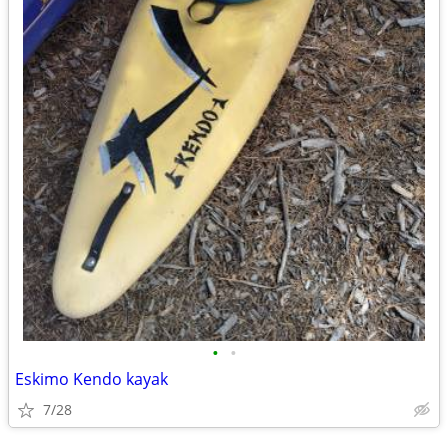
•
•
Eskimo Kendo kayak
7/28