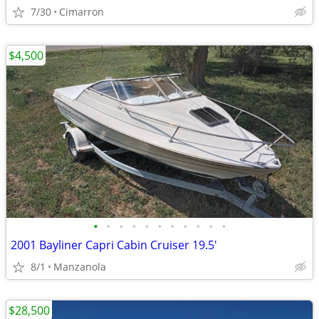
7/30
Cimarron
$4,500
•
•
•
•
•
•
•
•
•
•
•
2001 Bayliner Capri Cabin Cruiser 19.5'
8/1
Manzanola
$28,500