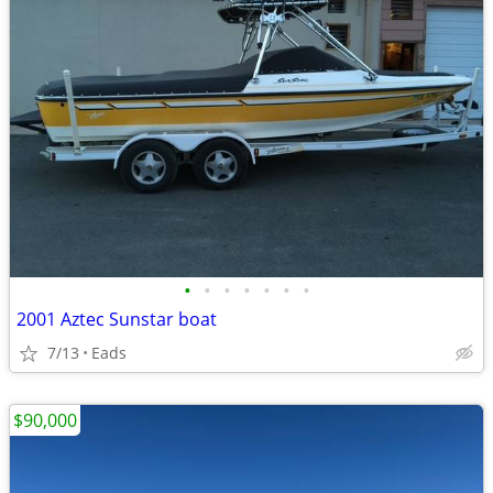
•
•
•
•
•
•
•
2001 Aztec Sunstar boat
7/13
Eads
$90,000