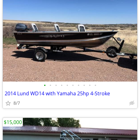
•
•
•
•
•
•
•
•
•
•
2014 Lund WD14 with Yamaha 25hp 4-Stroke
8/7
$15,000