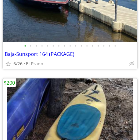
•
•
•
•
•
•
•
•
•
•
•
•
•
•
•
•
•
Baja-Sunsport 164 (PACKAGE)
6/26
El Prado
$200