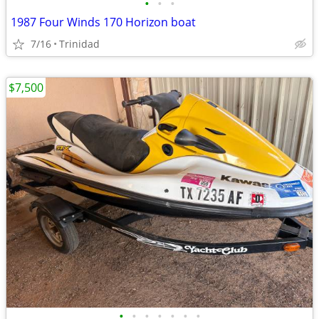
•
•
•
1987 Four Winds 170 Horizon boat
7/16
Trinidad
$7,500
•
•
•
•
•
•
•