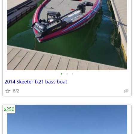
•
•
•
2014 Skeeter fx21 bass boat
8/2
$250