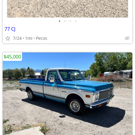
•
•
•
•
77 CJ
7/24
1mi
Pecos
$45,000