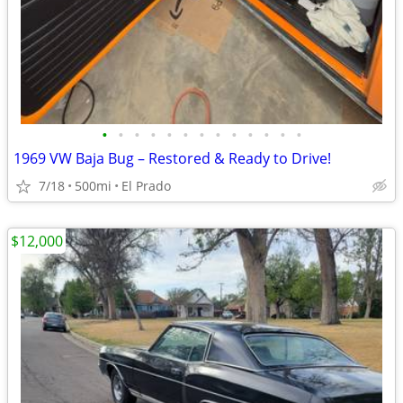
•
•
•
•
•
•
•
•
•
•
•
•
•
1969 VW Baja Bug – Restored & Ready to Drive!
7/18
500mi
El Prado
$12,000