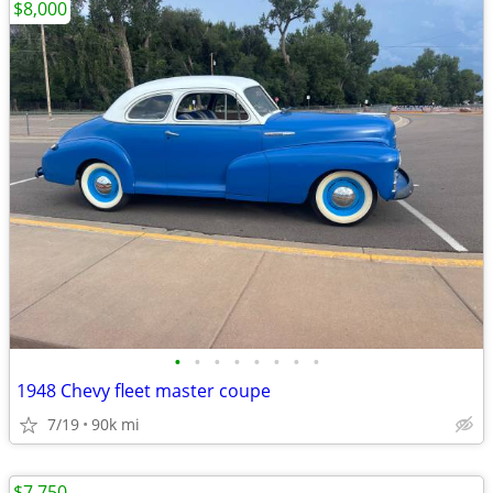
$8,000
•
•
•
•
•
•
•
•
1948 Chevy fleet master coupe
7/19
90k mi
$7,750