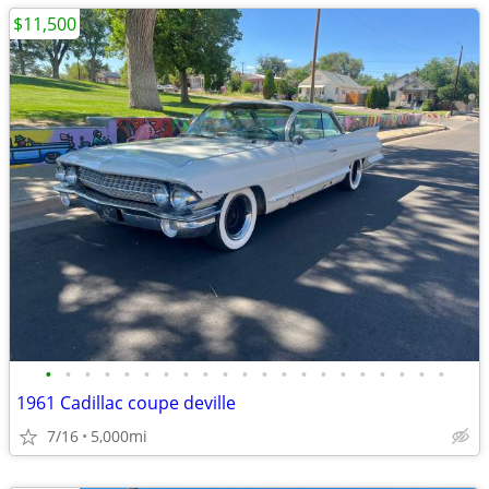
$11,500
•
•
•
•
•
•
•
•
•
•
•
•
•
•
•
•
•
•
•
•
•
1961 Cadillac coupe deville
7/16
5,000mi