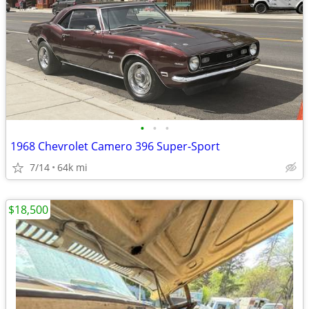
•
•
•
1968 Chevrolet Camero 396 Super-Sport
7/14
64k mi
$18,500