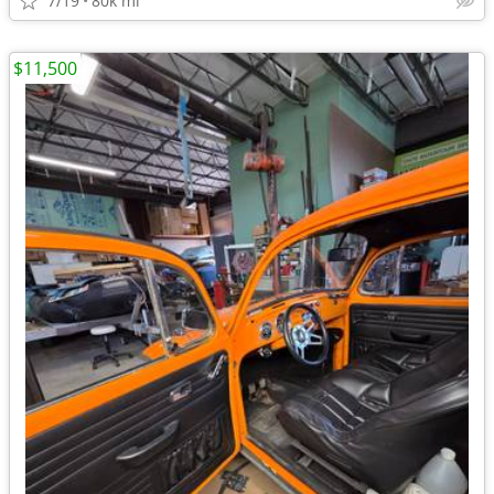
7/19
80k mi
$11,500