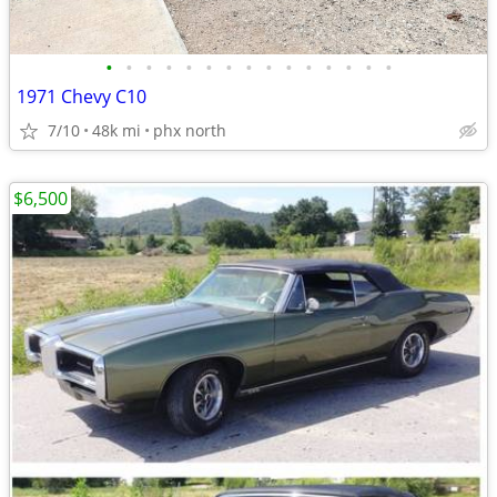
•
•
•
•
•
•
•
•
•
•
•
•
•
•
•
1971 Chevy C10
7/10
48k mi
phx north
$6,500