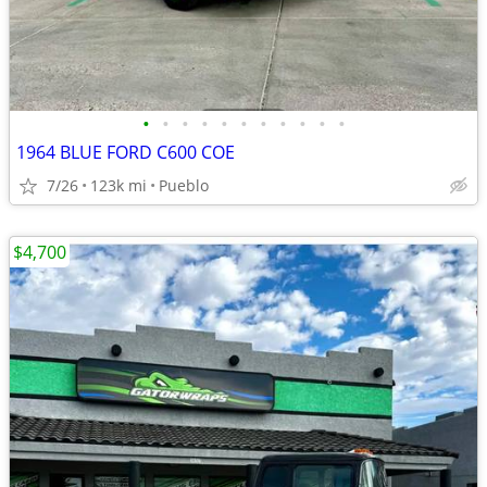
•
•
•
•
•
•
•
•
•
•
•
1964 BLUE FORD C600 COE
7/26
123k mi
Pueblo
$4,700