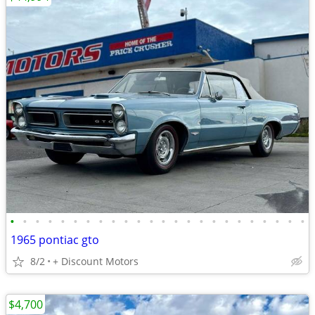
•
•
•
•
•
•
•
•
•
•
•
•
•
•
•
•
•
•
•
•
•
•
•
•
1965 pontiac gto
8/2
+ Discount Motors
$4,700