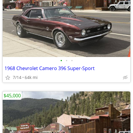
•
•
•
1968 Chevrolet Camero 396 Super-Sport
7/14
64k mi
$45,000