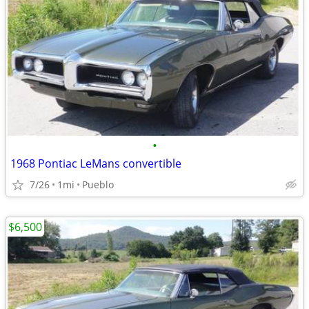
•
1968 Pontiac LeMans convertible
7/26
1mi
Pueblo
$6,500