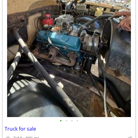
•
•
•
•
Truck for sale