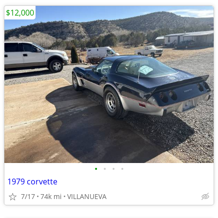
$12,000
•
•
•
•
1979 corvette
7/17
74k mi
VILLANUEVA