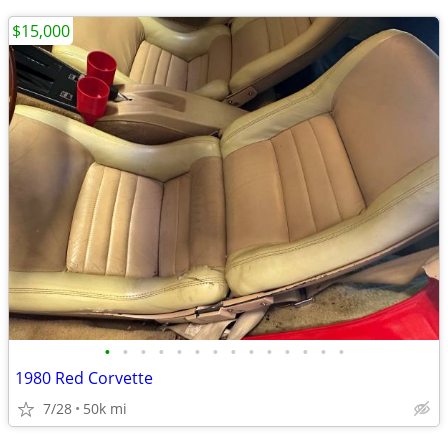
$15,000
•
•
•
•
•
•
•
•
•
•
•
•
•
•
1980 Red Corvette
7/28
50k mi