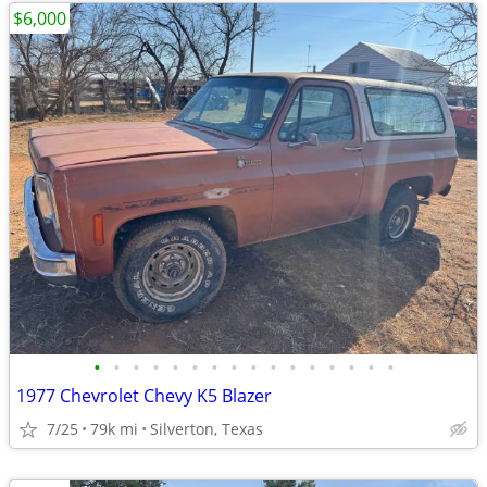
$6,000
•
•
•
•
•
•
•
•
•
•
•
•
•
•
•
•
1977 Chevrolet Chevy K5 Blazer
7/25
79k mi
Silverton, Texas