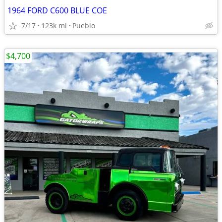
1964 FORD C600 BLUE COE
7/17
123k mi
Pueblo
$4,700