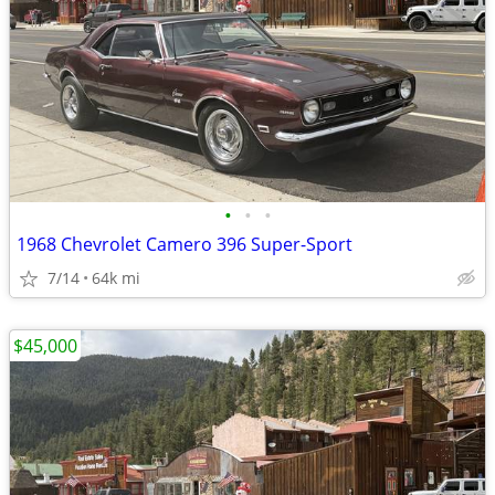
•
•
•
1968 Chevrolet Camero 396 Super-Sport
7/14
64k mi
$45,000