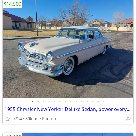
$14,500
•
•
•
•
•
•
•
•
•
•
•
•
•
•
1955 Chrysler New Yorker Deluxe Sedan, power everything
7/24
80k mi
Pueblo