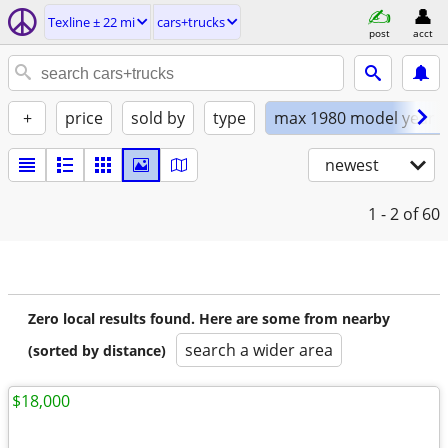
Texline ± 22 mi
cars+trucks
post
acct
+
price
sold by
type
max 1980 model year
newest
1 - 2
of 60
Zero local results found. Here are some from nearby
search a wider area
(sorted by distance)
$18,000