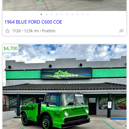
•
•
•
•
•
•
•
•
•
•
1964 BLUE FORD C600 COE
7/26
123k mi
Pueblo
$4,700