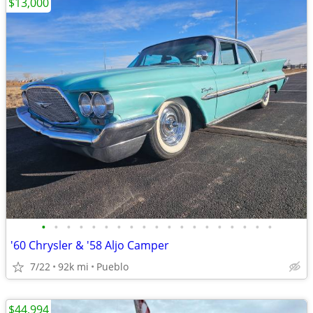
$13,000
•
•
•
•
•
•
•
•
•
•
•
•
•
•
•
•
•
•
•
'60 Chrysler & '58 Aljo Camper
7/22
92k mi
Pueblo
$44,994