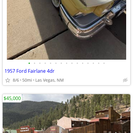
•
•
•
•
•
•
•
•
•
•
•
•
•
•
•
1957 Ford Fairlane 4dr
8/6
50mi
Las Vegas, NM
$45,000