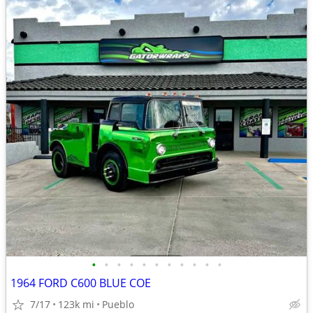
•
•
•
•
•
•
•
•
•
•
•
1964 FORD C600 BLUE COE
7/17
123k mi
Pueblo