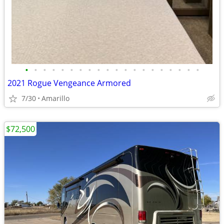
•
•
•
•
•
•
•
•
•
•
•
•
•
•
•
•
•
•
•
•
2021 Rogue Vengeance Armored
7/30
Amarillo
$72,500