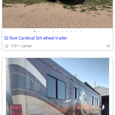
•
•
•
•
•
•
•
•
•
•
•
32 foot Cardinal 5th wheel trailer
7/31
Lamar