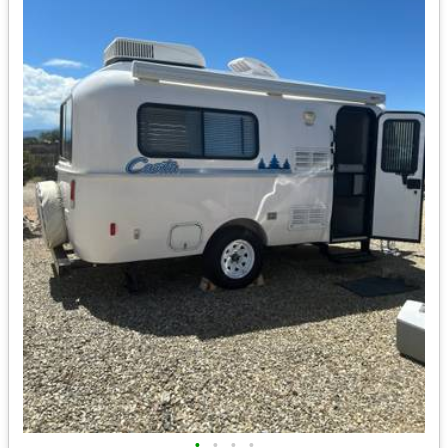
•
•
•
•