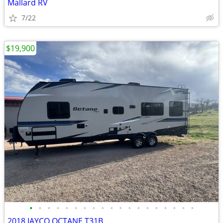
Mallard RV
7/22
$19,900
•
•
•
•
•
•
•
•
•
•
•
•
•
•
•
•
•
•
•
2018 JAYCO OCTANE T31B