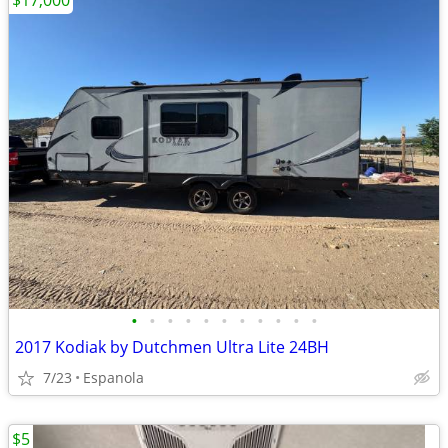
$17,000
•
•
•
•
•
•
•
•
•
•
•
2017 Kodiak by Dutchmen Ultra Lite 24BH
7/23
Espanola
$5