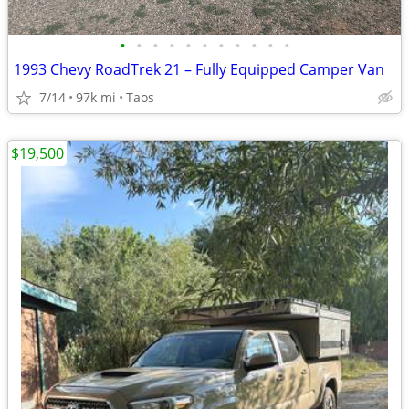
•
•
•
•
•
•
•
•
•
•
•
1993 Chevy RoadTrek 21 – Fully Equipped Camper Van
7/14
97k mi
Taos
$19,500