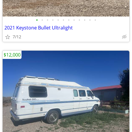
•
•
•
•
•
•
•
•
•
•
•
•
2021 Keystone Bullet Ultralight
7/12
$12,000