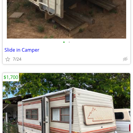
•
•
Slide in Camper
7/24
$1,700