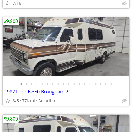
7/16
$9,800
•
•
•
•
•
•
•
•
•
•
•
•
•
•
•
•
•
•
1982 Ford E-350 Brougham 21
8/5
77k mi
Amarillo
$9,800