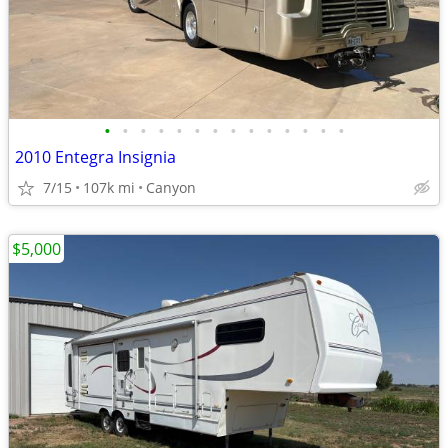
•
•
•
•
•
•
•
•
•
•
•
•
•
•
2010 Entegra Insignia
7/15
107k mi
Canyon
$5,000