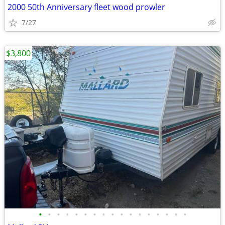
2000 50th Anniversary fleet wood prowler
7/27
$3,800
•
•
•
•
•
•
•
•
•
•
•
•
•
•
•
•
•