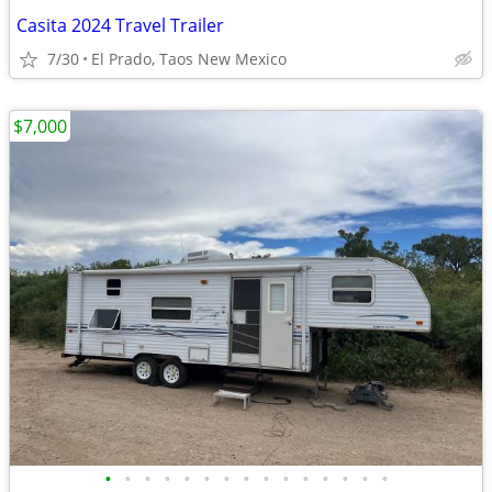
Casita 2024 Travel Trailer
7/30
El Prado, Taos New Mexico
$7,000
•
•
•
•
•
•
•
•
•
•
•
•
•
•
•