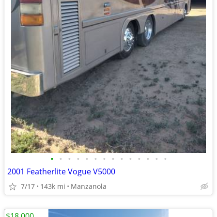
•
•
•
•
•
•
•
•
•
•
•
•
•
•
2001 Featherlite Vogue V5000
7/17
143k mi
Manzanola
$18,000