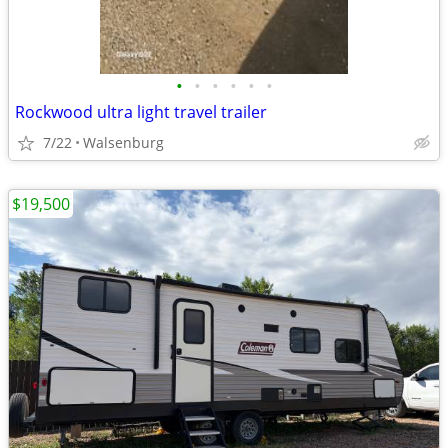
•
•
•
•
•
•
Rockwood ultra light travel trailer
7/22
Walsenburg
$19,500