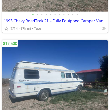
•
•
•
•
•
•
•
•
•
•
•
1993 Chevy RoadTrek 21 – Fully Equipped Camper Van
7/14
97k mi
Taos
$17,500