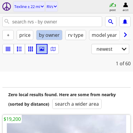
Texline ± 22 mi
RVs
post
acct
+
price
by owner
rv type
model year
con
newest
1
of 60
Zero local results found. Here are some from nearby
search a wider area
(sorted by distance)
$19,200