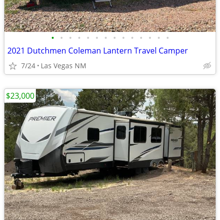
•
•
•
•
•
•
•
•
•
•
•
•
•
•
2021 Dutchmen Coleman Lantern Travel Camper
7/24
Las Vegas NM
$23,000