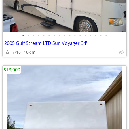
•
•
•
•
•
•
•
•
•
•
•
•
•
•
•
•
•
2005 Gulf Stream LTD Sun Voyager 34'
7/18
18k mi
$13,000