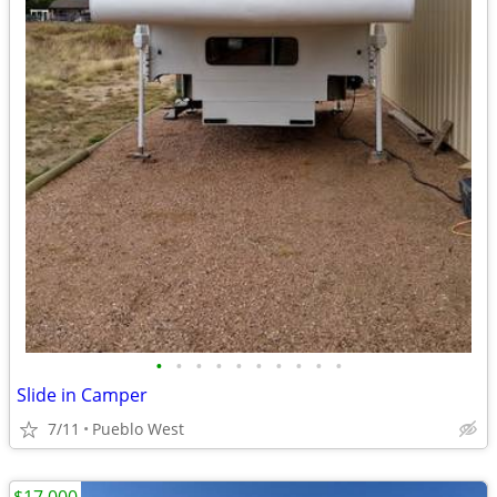
•
•
•
•
•
•
•
•
•
•
Slide in Camper
7/11
Pueblo West