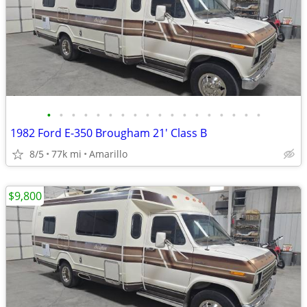
•
•
•
•
•
•
•
•
•
•
•
•
•
•
•
•
•
•
1982 Ford E-350 Brougham 21' Class B
8/5
77k mi
Amarillo
$9,800