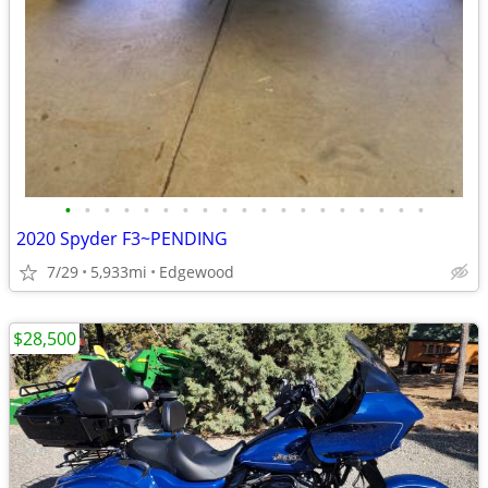
•
•
•
•
•
•
•
•
•
•
•
•
•
•
•
•
•
•
•
2020 Spyder F3~PENDING
7/29
5,933mi
Edgewood
$28,500