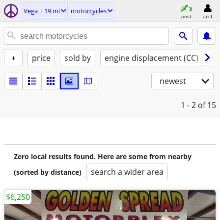
Vega ± 19 mi
motorcycles
post
acct
+
price
sold by
engine displacement (CC)
st
newest
1 - 2
of 15
Zero local results found. Here are some from nearby
search a wider area
(sorted by distance)
$6,250