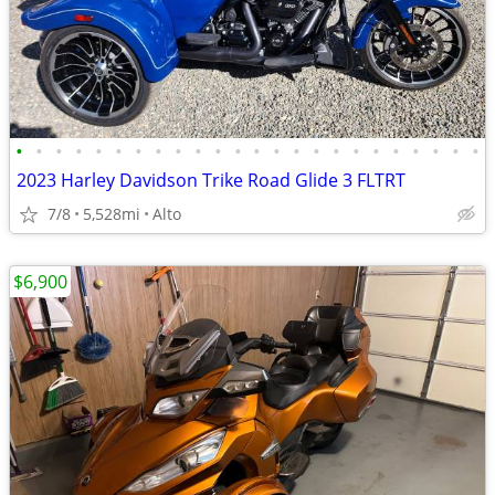
•
•
•
•
•
•
•
•
•
•
•
•
•
•
•
•
•
•
•
•
•
•
•
•
2023 Harley Davidson Trike Road Glide 3 FLTRT
7/8
5,528mi
Alto
$6,900