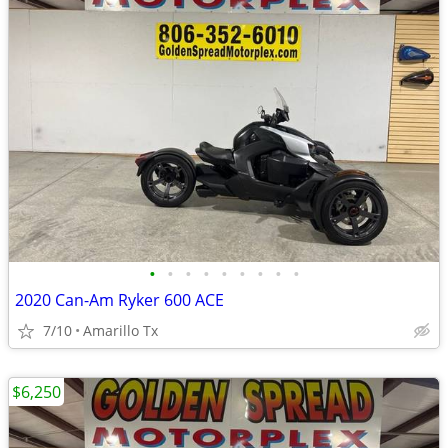
•
•
•
•
•
•
•
•
•
2020 Can-Am Ryker 600 ACE
7/10
Amarillo Tx
$6,250