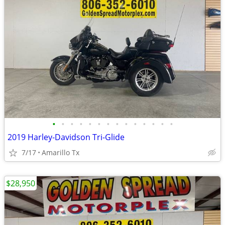
•
•
•
•
•
•
•
•
•
•
•
•
•
•
2019 Harley-Davidson Tri-Glide
7/17
Amarillo Tx
$28,950