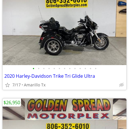
•
•
•
•
•
•
•
•
•
•
•
•
•
2020 Harley-Davidson Trike Tri Glide Ultra
7/17
Amarillo Tx
$26,950