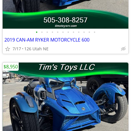
•
•
•
•
•
•
•
•
•
•
•
•
2019 CAN-AM RYKER MOTORCYCLE 600
7/17
126 Utah NE
$8,950