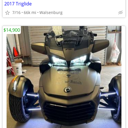
2017 Triglide
7/16
66k mi
Walsenburg
$14,900