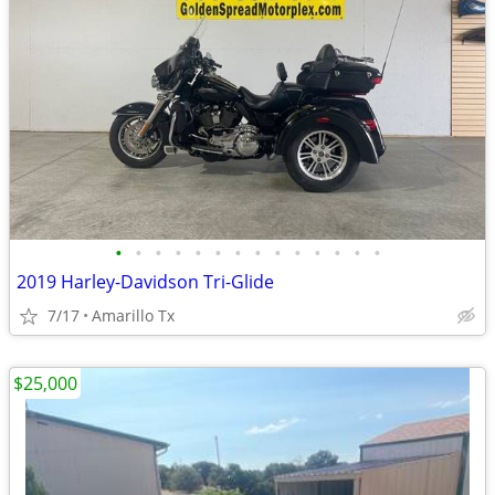
•
•
•
•
•
•
•
•
•
•
•
•
•
•
2019 Harley-Davidson Tri-Glide
7/17
Amarillo Tx
$25,000