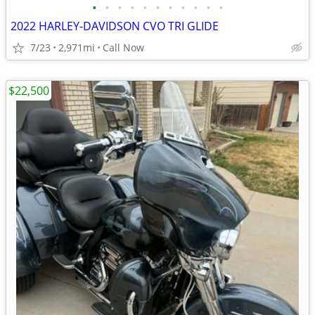
•
•
•
•
•
•
•
•
•
•
•
2022 HARLEY-DAVIDSON CVO TRI GLIDE
7/23
2,971mi
Call Now
$22,500