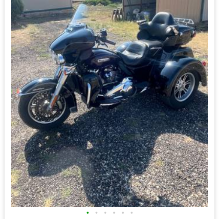
•
•
•
•
•
•