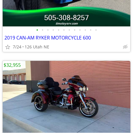
•
•
•
•
•
•
•
•
•
•
•
•
2019 CAN-AM RYKER MOTORCYCLE 600
7/24
126 Utah NE
$32,955