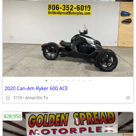
•
•
•
•
•
•
•
•
•
2020 Can-Am Ryker 600 ACE
7/10
Amarillo Tx
$28,950