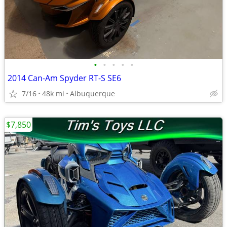
•
•
•
•
•
2014 Can-Am Spyder RT-S SE6
7/16
48k mi
Albuquerque
$7,850