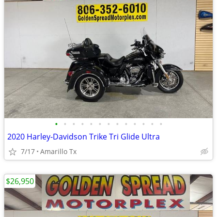
•
•
•
•
•
•
•
•
•
•
•
•
•
2020 Harley-Davidson Trike Tri Glide Ultra
7/17
Amarillo Tx
$26,950