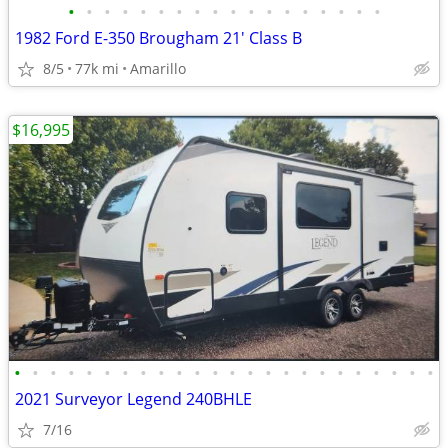
•
•
•
•
•
•
•
•
•
•
•
•
•
•
•
•
•
•
1982 Ford E-350 Brougham 21' Class B
8/5
77k mi
Amarillo
$16,995
•
•
•
•
•
•
•
•
•
•
•
•
•
•
•
•
•
•
•
•
•
•
•
•
2021 Surveyor Legend 240BHLE
7/16