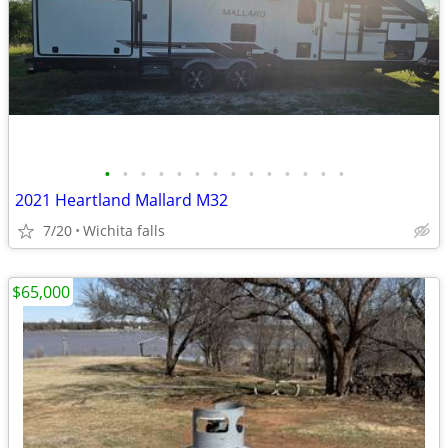
•
•
•
•
•
•
•
•
•
•
•
•
•
•
2021 Heartland Mallard M32
7/20
Wichita falls
$65,000