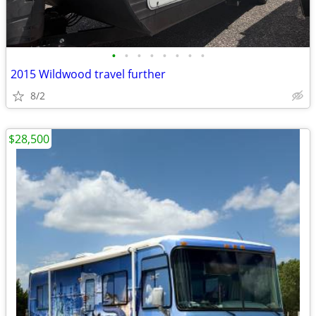
•
•
•
•
•
•
•
•
2015 Wildwood travel further
8/2
$28,500