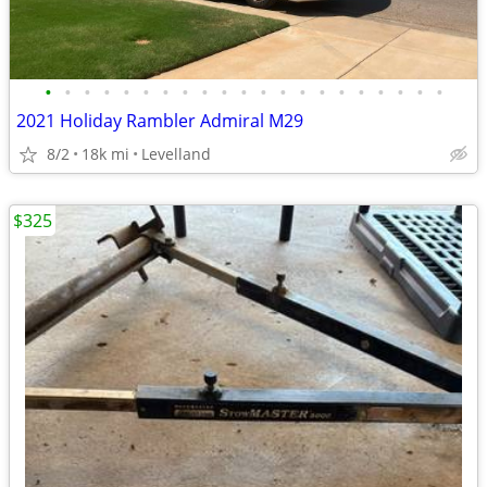
•
•
•
•
•
•
•
•
•
•
•
•
•
•
•
•
•
•
•
•
•
2021 Holiday Rambler Admiral M29
8/2
18k mi
Levelland
$325