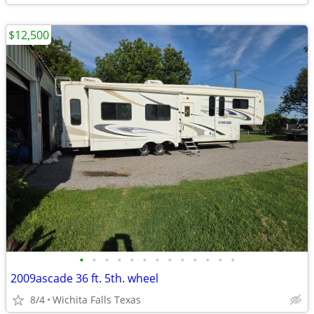
$12,500
•
•
•
•
•
•
•
•
•
•
•
•
•
2009ascade 36 ft. 5th. wheel
8/4
Wichita Falls Texas