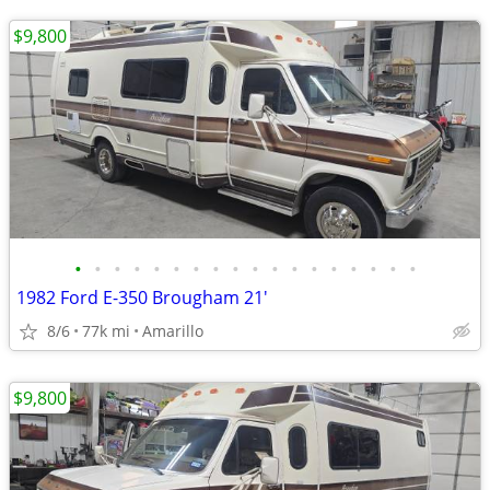
$9,800
•
•
•
•
•
•
•
•
•
•
•
•
•
•
•
•
•
•
1982 Ford E-350 Brougham 21'
8/6
77k mi
Amarillo
$9,800