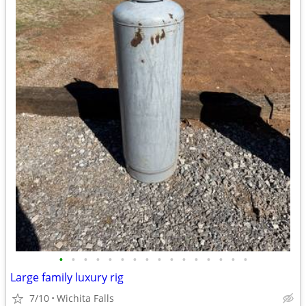
•
•
•
•
•
•
•
•
•
•
•
•
•
•
•
•
Large family luxury rig
7/10
Wichita Falls