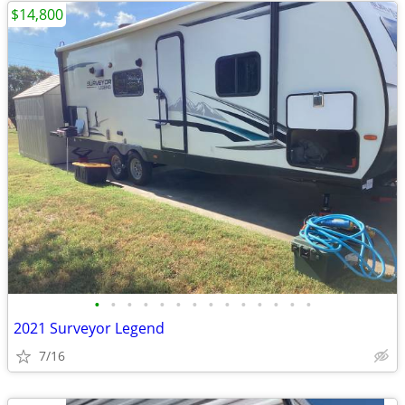
$14,800
•
•
•
•
•
•
•
•
•
•
•
•
•
•
2021 Surveyor Legend
7/16