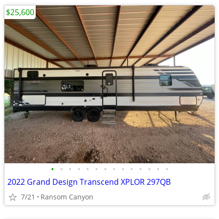
$25,600
•
•
•
•
•
•
•
•
•
•
•
•
•
•
2022 Grand Design Transcend XPLOR 297QB
7/21
Ransom Canyon