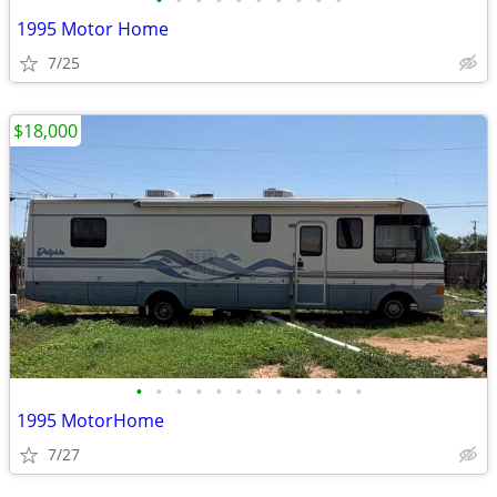
•
•
•
•
•
•
•
•
•
•
1995 Motor Home
7/25
$18,000
•
•
•
•
•
•
•
•
•
•
•
•
1995 MotorHome
7/27