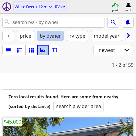
White Deer ± 12 mi
RVs
post
acct
+
price
by owner
rv type
model year
con
newest
1 - 2
of 59
Zero local results found. Here are some from nearby
search a wider area
(sorted by distance)
$45,000