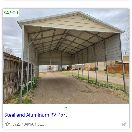
$4,900
•
Steel and Aluminum RV Port
7/29
AMARILLO