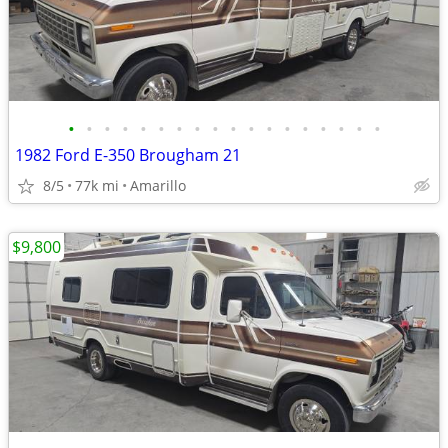
•
•
•
•
•
•
•
•
•
•
•
•
•
•
•
•
•
•
1982 Ford E-350 Brougham 21
8/5
77k mi
Amarillo
$9,800