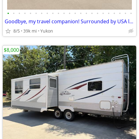
•
•
•
•
•
•
•
•
•
•
•
•
•
•
•
•
•
•
•
•
•
•
•
Goodbye, my travel companion! Surrounded by USA landscapes
8/5
39k mi
Yukon
$8,000