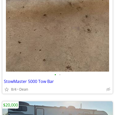
•
•
StowMaster 5000 Tow Bar
8/4
Dean
$20,000