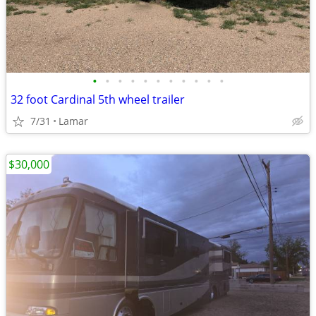
•
•
•
•
•
•
•
•
•
•
•
32 foot Cardinal 5th wheel trailer
7/31
Lamar
$30,000