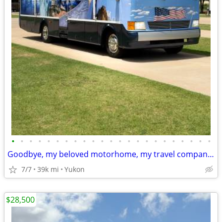
•
•
•
•
•
•
•
•
•
•
•
•
•
•
•
•
•
•
•
•
•
•
•
Goodbye, my beloved motorhome, my travel companion
7/7
39k mi
Yukon
$28,500