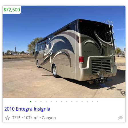
$72,500
•
•
•
•
•
•
•
•
•
•
•
•
•
•
2010 Entegra Insignia
7/15
107k mi
Canyon