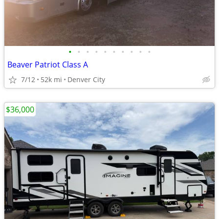
•
•
•
•
•
•
•
•
•
•
Beaver Patriot Class A
7/12
52k mi
Denver City
$36,000