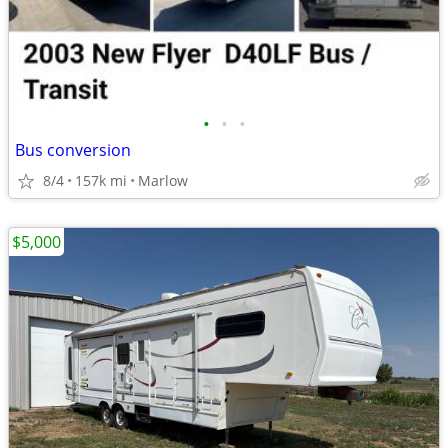
•
•
•
Bus conversion
8/4
157k mi
Marlow
$5,000