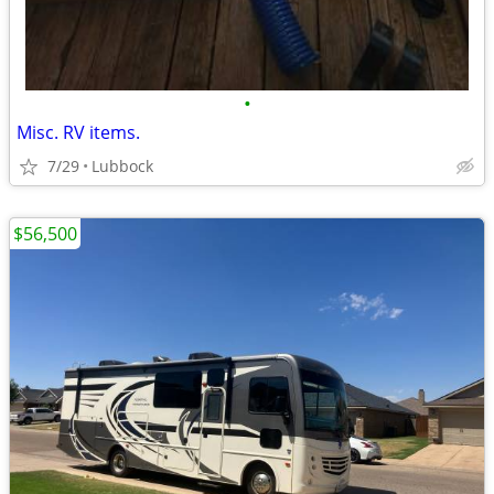
•
Misc. RV items.
7/29
Lubbock
$56,500