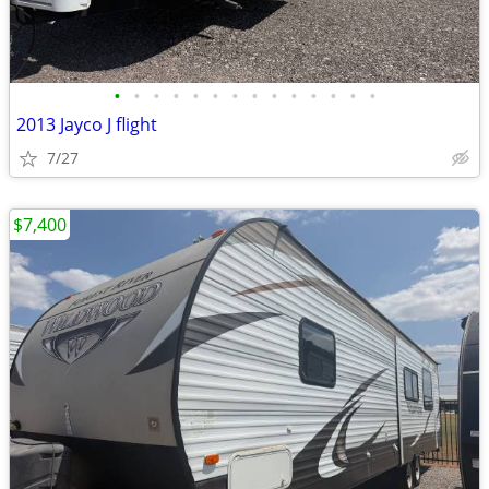
•
•
•
•
•
•
•
•
•
•
•
•
•
•
2013 Jayco J flight
7/27
$7,400