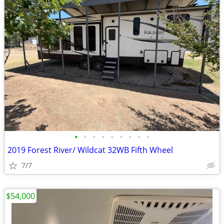
•
•
•
•
•
•
•
•
•
2019 Forest River/ Wildcat 32WB Fifth Wheel
7/7
$54,000