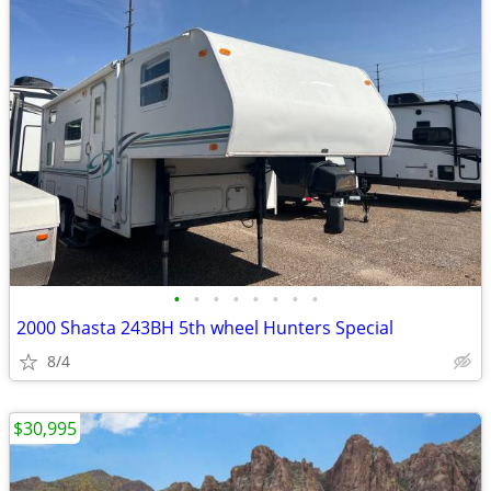
•
•
•
•
•
•
•
•
2000 Shasta 243BH 5th wheel Hunters Special
8/4
$30,995