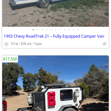
•
•
•
•
•
•
•
•
•
•
•
1993 Chevy RoadTrek 21 – Fully Equipped Camper Van
7/14
97k mi
Taos
$17,500