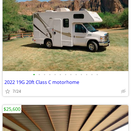
•
•
•
•
•
•
•
•
•
•
•
•
•
2022 19G 20ft Class C motorhome
7/24
$25,600