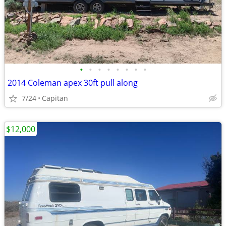
•
•
•
•
•
•
•
•
2014 Coleman apex 30ft pull along
7/24
Capitan
$12,000