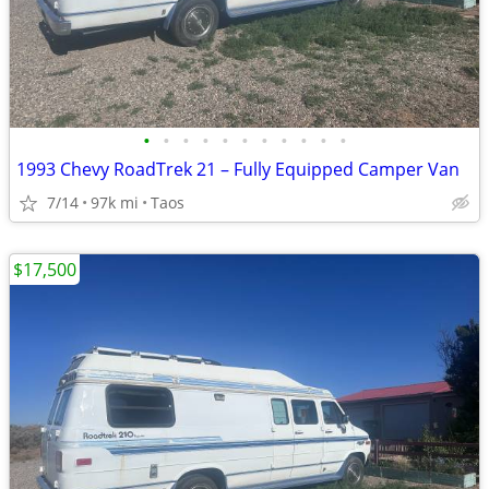
•
•
•
•
•
•
•
•
•
•
•
1993 Chevy RoadTrek 21 – Fully Equipped Camper Van
7/14
97k mi
Taos
$17,500