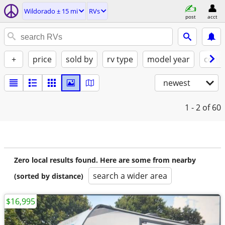
Wildorado ± 15 mi
RVs
post
acct
+
price
sold by
rv type
model year
condi
newest
1 - 2
of 60
Zero local results found. Here are some from nearby
search a wider area
(sorted by distance)
$16,995