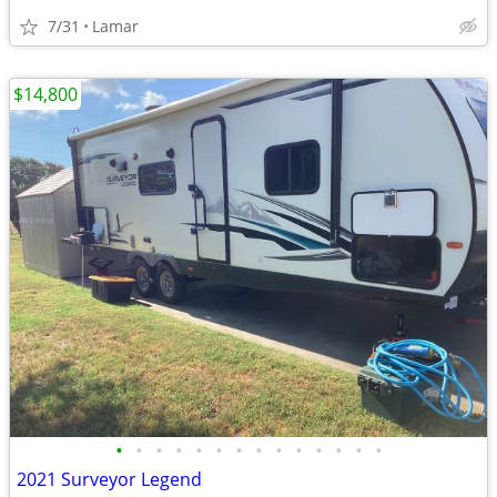
7/31
Lamar
$14,800
•
•
•
•
•
•
•
•
•
•
•
•
•
•
2021 Surveyor Legend