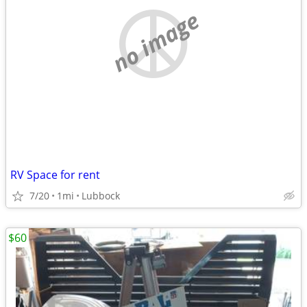
no image
RV Space for rent
7/20
1mi
Lubbock
$60