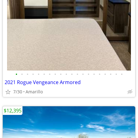
•
•
•
•
•
•
•
•
•
•
•
•
•
•
•
•
•
•
•
•
2021 Rogue Vengeance Armored
7/30
Amarillo
$12,395