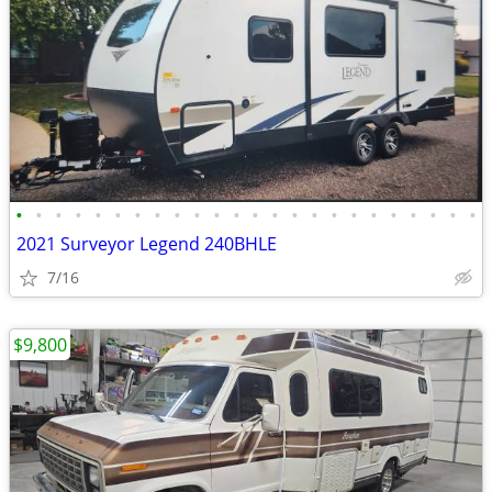
•
•
•
•
•
•
•
•
•
•
•
•
•
•
•
•
•
•
•
•
•
•
•
•
2021 Surveyor Legend 240BHLE
7/16
$9,800