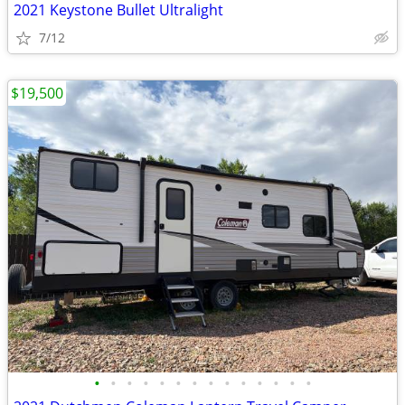
2021 Keystone Bullet Ultralight
7/12
$19,500
•
•
•
•
•
•
•
•
•
•
•
•
•
•