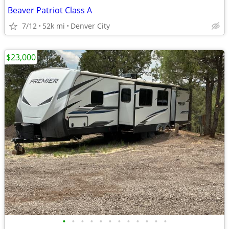
Beaver Patriot Class A
7/12
52k mi
Denver City
$23,000
•
•
•
•
•
•
•
•
•
•
•
•