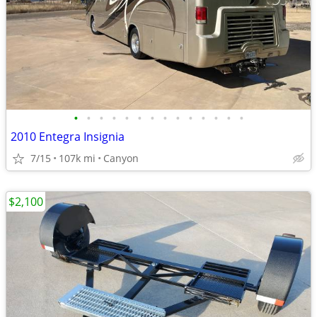
•
•
•
•
•
•
•
•
•
•
•
•
•
•
2010 Entegra Insignia
7/15
107k mi
Canyon
$2,100