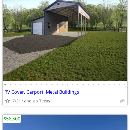
•
•
•
•
•
•
•
•
•
•
•
•
•
•
•
•
•
•
•
•
•
•
•
•
RV Cover, Carport, Metal Buildings
7/31
and up Texas
$56,500