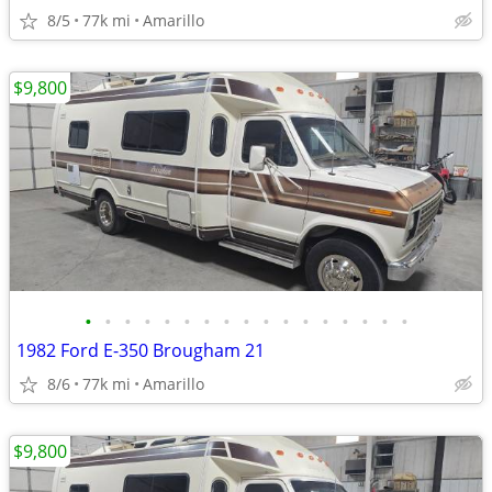
8/5
77k mi
Amarillo
$9,800
•
•
•
•
•
•
•
•
•
•
•
•
•
•
•
•
•
1982 Ford E-350 Brougham 21
8/6
77k mi
Amarillo
$9,800