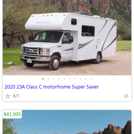
•
•
•
•
•
•
•
•
•
•
2020 23A Class C motorhome Super Saver
8/7
$41,995