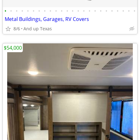
•
•
•
•
•
•
•
•
•
•
•
•
•
•
•
•
•
•
•
•
•
•
•
•
Metal Buildings, Garages, RV Covers
8/6
And up Texas
$54,000