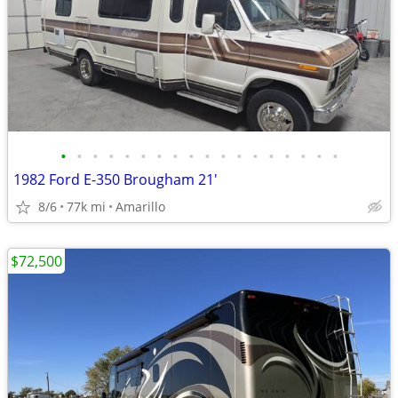
•
•
•
•
•
•
•
•
•
•
•
•
•
•
•
•
•
•
1982 Ford E-350 Brougham 21'
8/6
77k mi
Amarillo
$72,500