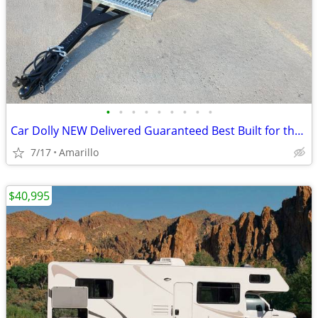
•
•
•
•
•
•
•
•
•
Car Dolly NEW Delivered Guaranteed Best Built for the Money in U.S.!
7/17
Amarillo
$40,995