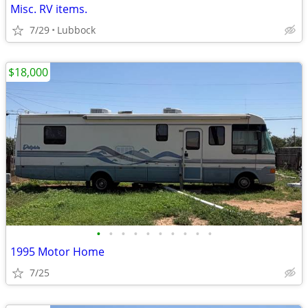
Misc. RV items.
7/29
Lubbock
$18,000
•
•
•
•
•
•
•
•
•
•
1995 Motor Home
7/25