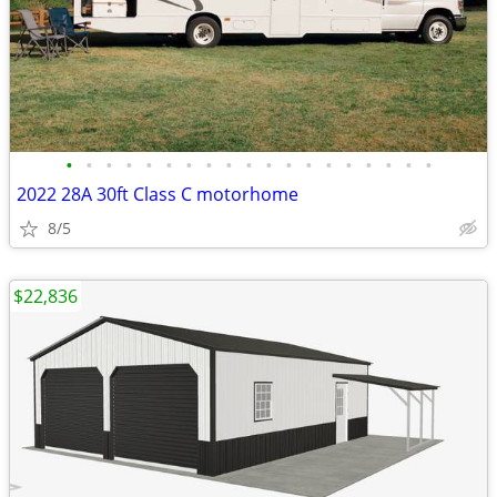
•
•
•
•
•
•
•
•
•
•
•
•
•
•
•
•
•
•
•
2022 28A 30ft Class C motorhome
8/5
$22,836