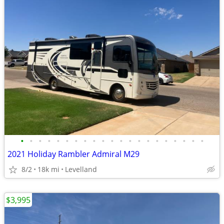
•
•
•
•
•
•
•
•
•
•
•
•
•
•
•
•
•
•
•
•
•
2021 Holiday Rambler Admiral M29
8/2
18k mi
Levelland
$3,995