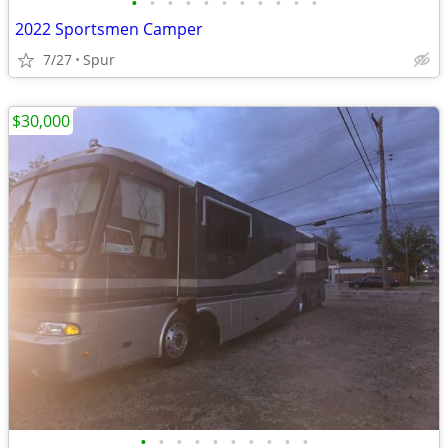
•
•
•
•
•
•
•
•
•
•
•
2022 Sportsmen Camper
7/27
Spur
$30,000
•
•
•
•
•
•
•
•
•
•