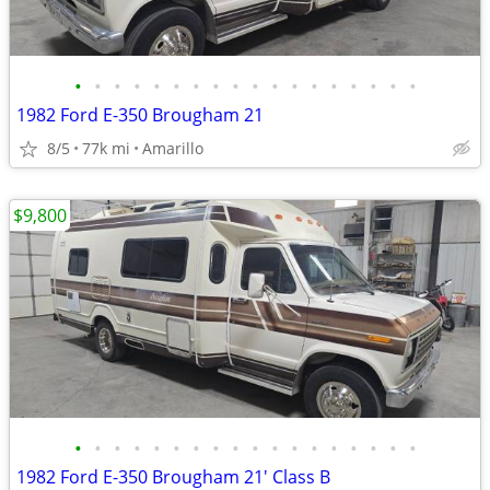
•
•
•
•
•
•
•
•
•
•
•
•
•
•
•
•
•
•
1982 Ford E-350 Brougham 21
8/5
77k mi
Amarillo
$9,800
•
•
•
•
•
•
•
•
•
•
•
•
•
•
•
•
•
•
1982 Ford E-350 Brougham 21' Class B