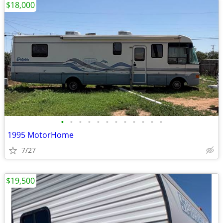
$18,000
•
•
•
•
•
•
•
•
•
•
•
•
1995 MotorHome
7/27
$19,500