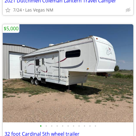
2021 Dutchmen Coleman Lantern Travel Camper
7/24
Las Vegas NM
$5,000
•
•
•
•
•
•
•
•
•
•
•
32 foot Cardinal 5th wheel trailer