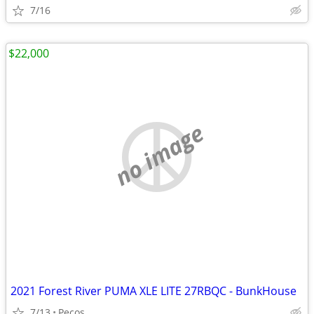
7/16
$22,000
no image
2021 Forest River PUMA XLE LITE 27RBQC - BunkHouse
7/13
Pecos