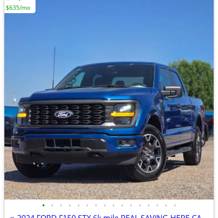
$635/mo
•
•
•
•
•
•
•
•
•
•
•
•
•
•
•
•