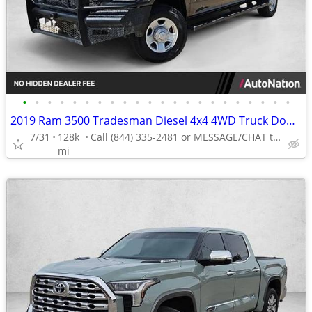
•
•
•
•
•
•
•
•
•
•
•
•
•
•
•
•
•
•
•
•
•
•
2019 Ram 3500 Tradesman Diesel 4x4 4WD Truck Dodge Crew cab AUTONATION
7/31
128k
Call (844) 335-2481 or MESSAGE/CHAT to confirm availability
mi