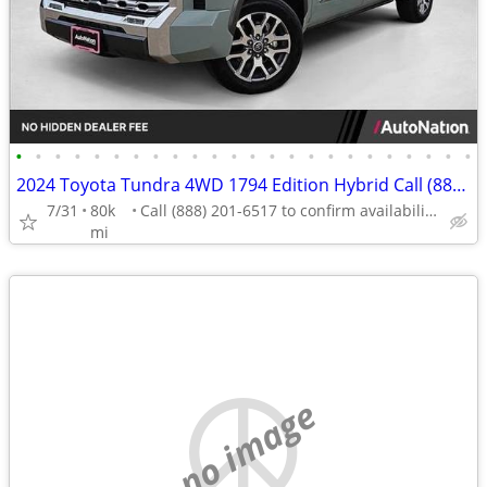
•
•
•
•
•
•
•
•
•
•
•
•
•
•
•
•
•
•
•
•
•
•
•
•
2024 Toyota Tundra 4WD 1794 Edition Hybrid Call (888) 201-6517
7/31
80k
Call (888) 201-6517 to confirm availability - May 14th
mi
no image