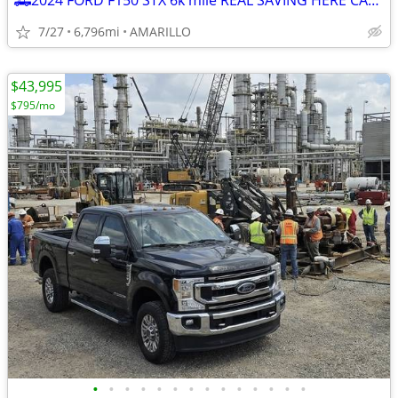
🛻2024 FORD F150 STX 6k mile REAL SAVING HERE CALL NOW ☎️832-249-1818
7/27
6,796mi
AMARILLO
$43,995
$795/mo
•
•
•
•
•
•
•
•
•
•
•
•
•
•