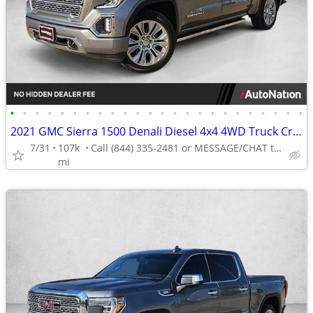
•
•
•
•
•
•
•
•
•
•
•
•
•
•
•
•
•
•
•
•
•
•
•
•
2021 GMC Sierra 1500 Denali Diesel 4x4 4WD Truck Crew cab AUTONATION
7/31
107k
Call (844) 335-2481 or MESSAGE/CHAT to confirm availability
mi