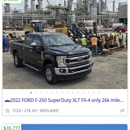
•
•
•
•
•
•
•
•
•
•
•
•
•
•
🛻2022 FORD F-250 SuperDuty XLT FX-4 only 26k miles *BEST DEAL ZERO GAMES *☎
7/24
27k mi
MIDLAND
$35,777