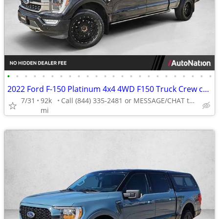
•
•
•
•
•
•
•
•
•
•
•
•
•
•
•
•
•
•
•
•
•
•
•
•
2022 Ford F-150 Platinum 4x4 4WD F150 Truck Crew cab AUTONATION
7/31
92k
Call (844) 335-2481 or MESSAGE/CHAT to confirm availability
mi