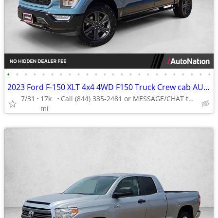
•
•
•
•
•
•
•
•
•
•
•
•
•
•
•
•
•
•
•
•
•
•
•
•
2023 Ford F-150 XLT 4x4 4WD F150 Truck Crew cab AUTONATION
7/31
17k
Call (844) 335-2481 or MESSAGE/CHAT to confirm availability
mi