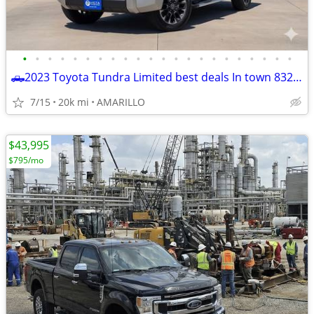
•
•
•
•
•
•
•
•
•
•
•
•
•
•
•
•
•
•
•
•
•
•
🛻2023 Toyota Tundra Limited best deals In town 832-249-1818
7/15
20k mi
AMARILLO
$43,995
$795/mo