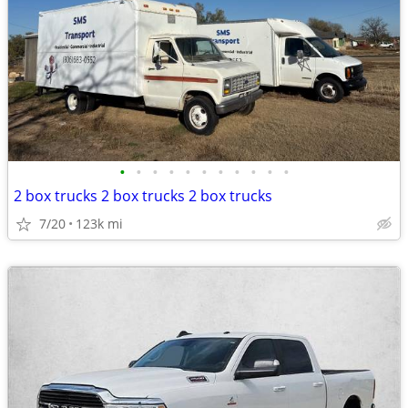
•
•
•
•
•
•
•
•
•
•
•
2 box trucks 2 box trucks 2 box trucks
7/20
123k mi