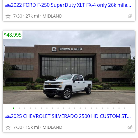
🛻2022 FORD F-250 SuperDuty XLT FX-4 only 26k miles *BEST DEAL ZERO GAMES *☎
7/30
27k mi
MIDLAND
$48,995
•
•
•
•
•
•
•
•
•
•
•
•
•
•
•
•
•
•
•
•
•
🛻2025 CHEVROLET SILVERADO 2500 HD CUSTOM STRD BED 4x4
7/30
15k mi
MIDLAND