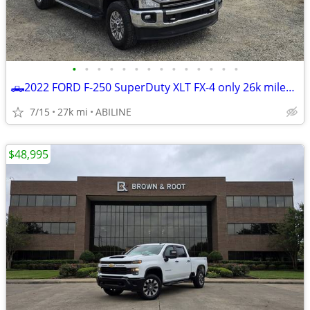
•
•
•
•
•
•
•
•
•
•
•
•
•
•
🛻2022 FORD F-250 SuperDuty XLT FX-4 only 26k miles *BEST DEAL ZERO GAMES *☎
7/15
27k mi
ABILINE
$48,995