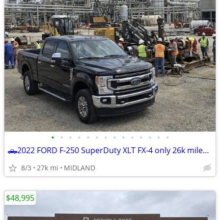
•
•
•
•
•
•
•
•
•
•
•
•
•
•
🛻2022 FORD F-250 SuperDuty XLT FX-4 only 26k miles *BEST DEAL ZERO GAMES *☎
8/3
27k mi
MIDLAND
$48,995