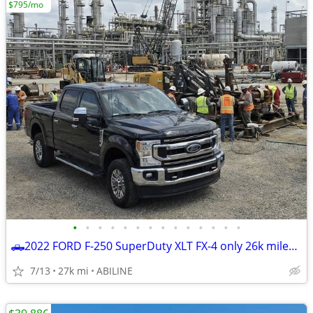
$795/mo
•
•
•
•
•
•
•
•
•
•
•
•
•
•
🛻2022 FORD F-250 SuperDuty XLT FX-4 only 26k miles *BEST DEAL ZERO GAMES *☎
7/13
27k mi
ABILINE