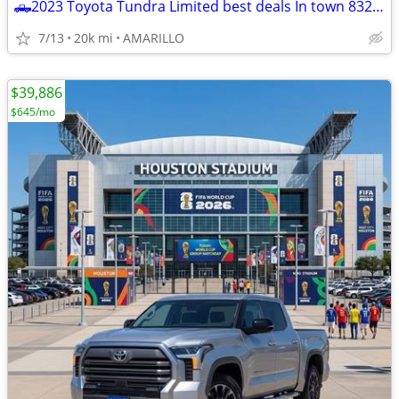
🛻2023 Toyota Tundra Limited best deals In town 832-249-1818
7/13
20k mi
AMARILLO
$39,886
$645/mo