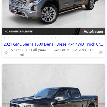
•
•
•
•
•
•
•
•
•
•
•
•
•
•
•
•
•
•
•
•
•
•
•
•
2021 GMC Sierra 1500 Denali Diesel 4x4 4WD Truck Crew cab AUTONATION
7/31
116k
Call (844) 335-2481 or MESSAGE/CHAT to confirm availability
mi