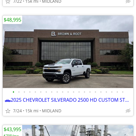
7/22
15k mi
MIDLAND
$48,995
•
•
•
•
•
•
•
•
•
•
•
•
•
•
•
•
•
•
•
•
•
🛻2025 CHEVROLET SILVERADO 2500 HD CUSTOM STRD BED 4x4
7/24
15k mi
MIDLAND
$43,995
$795/mo