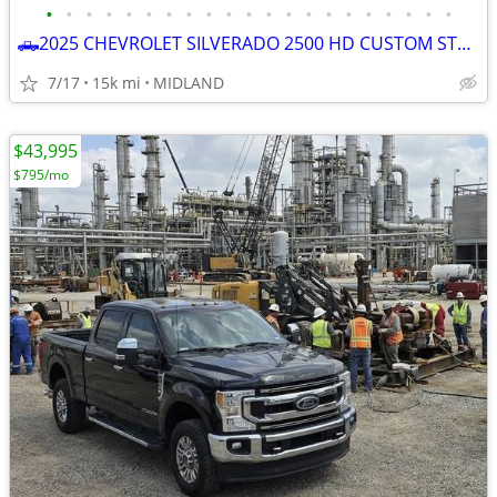
•
•
•
•
•
•
•
•
•
•
•
•
•
•
•
•
•
•
•
•
•
🛻2025 CHEVROLET SILVERADO 2500 HD CUSTOM STRD BED 4x4
7/17
15k mi
MIDLAND
$43,995
$795/mo