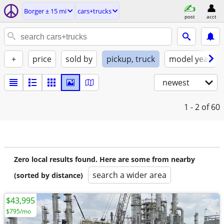
Borger ± 15 mi
cars+trucks
post
acct
+
price
sold by
pickup, truck
model year
newest
1 - 2
of 60
Zero local results found. Here are some from nearby
search a wider area
(sorted by distance)
$43,995
$795/mo