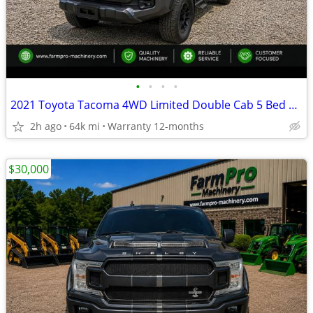
•
•
•
•
2021 Toyota Tacoma 4WD Limited Double Cab 5 Bed V6 AT (Natl)
2h ago
64k mi
Warranty 12-months
$30,000