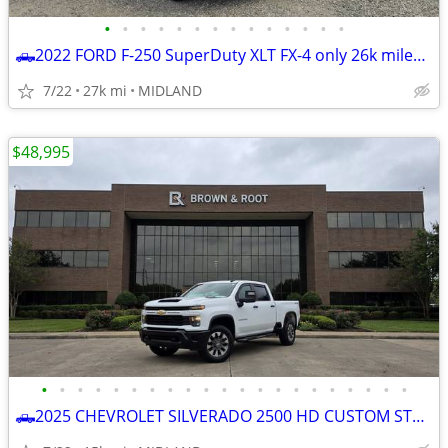
•
•
•
•
•
•
•
•
•
•
•
•
•
•
🛻2022 FORD F-250 SuperDuty XLT FX-4 only 26k miles *BEST DEAL ZERO GAMES *☎
7/22
27k mi
MIDLAND
$48,995
•
•
•
•
•
•
•
•
•
•
•
•
•
•
•
•
•
•
•
•
•
🛻2025 CHEVROLET SILVERADO 2500 HD CUSTOM STRD BED 4x4