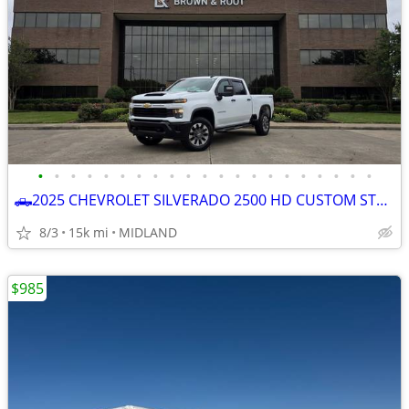
•
•
•
•
•
•
•
•
•
•
•
•
•
•
•
•
•
•
•
•
•
🛻2025 CHEVROLET SILVERADO 2500 HD CUSTOM STRD BED 4x4
8/3
15k mi
MIDLAND
$985