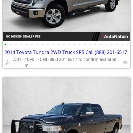
•
•
•
•
•
•
•
•
•
•
•
•
•
•
•
•
•
•
•
•
•
•
•
•
2014 Toyota Tundra 2WD Truck SR5 Call (888) 201-6517
7/31
109k
Call (888) 201-6517 to confirm availability - May 14th
mi