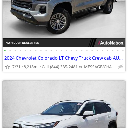
•
•
•
•
•
•
•
•
•
•
•
•
•
•
•
•
•
•
•
•
•
•
•
•
2024 Chevrolet Colorado LT Chevy Truck Crew cab AUTONATION
7/31
8,218mi
Call (844) 335-2481 or MESSAGE/CHAT to confirm availability