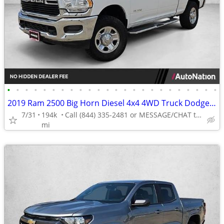
•
•
•
•
•
•
•
•
•
•
•
•
•
•
•
•
•
•
•
•
•
•
•
•
2019 Ram 2500 Big Horn Diesel 4x4 4WD Truck Dodge Crew cab AUTONATION
7/31
194k
Call (844) 335-2481 or MESSAGE/CHAT to confirm availability
mi