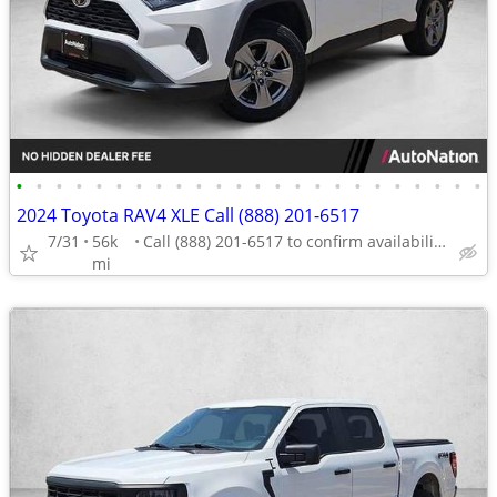
•
•
•
•
•
•
•
•
•
•
•
•
•
•
•
•
•
•
•
•
•
•
•
•
2024 Toyota RAV4 XLE Call (888) 201-6517
7/31
56k
Call (888) 201-6517 to confirm availability - May 14th
mi