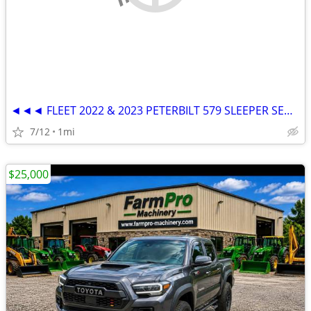
◄◄◄ FLEET 2022 & 2023 PETERBILT 579 SLEEPER SEMI TRUCKS ►►►
7/12
1mi
$25,000