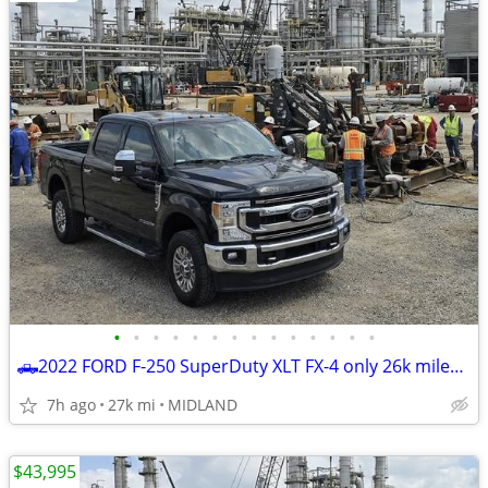
•
•
•
•
•
•
•
•
•
•
•
•
•
•
🛻2022 FORD F-250 SuperDuty XLT FX-4 only 26k miles *BEST DEAL ZERO GAMES *☎
7h ago
27k mi
MIDLAND
$43,995