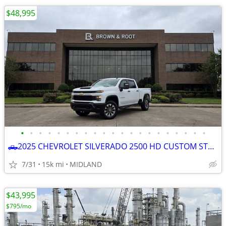
$48,995
•
•
•
•
•
•
•
•
•
•
•
•
•
•
•
•
•
•
•
•
•
🛻2025 CHEVROLET SILVERADO 2500 HD CUSTOM STRD BED 4x4
7/31
15k mi
MIDLAND
$43,995
$795/mo