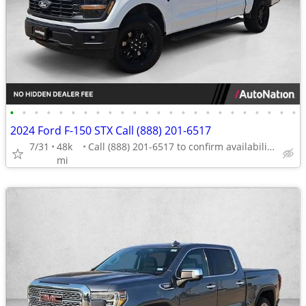
•
•
•
•
•
•
•
•
•
•
•
•
•
•
•
•
•
•
•
•
•
•
•
•
2024 Ford F-150 STX Call (888) 201-6517
7/31
48k
Call (888) 201-6517 to confirm availability - May 14th
mi