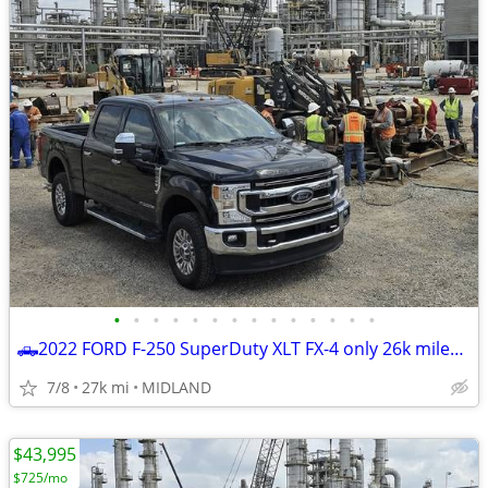
•
•
•
•
•
•
•
•
•
•
•
•
•
•
🛻2022 FORD F-250 SuperDuty XLT FX-4 only 26k miles *BEST DEAL ZERO GAMES *☎
7/8
27k mi
MIDLAND
$43,995
$725/mo