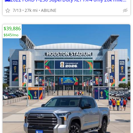
7/13
27k mi
ABILINE
$39,886
$645/mo