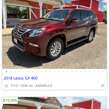
•
•
•
•
•
•
•
•
•
•
•
•
•
•
•
•
•
•
•
•
•
•
•
2018 Lexus GX 460
7/10
103k mi
AMARILLO
$19,995