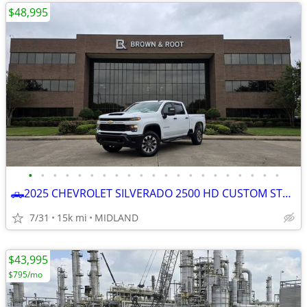
$48,995
•
•
•
•
•
•
•
•
•
•
•
•
•
•
•
•
•
•
•
•
•
🛻2025 CHEVROLET SILVERADO 2500 HD CUSTOM STRD BED 4x4
7/31
15k mi
MIDLAND
$43,995
$795/mo