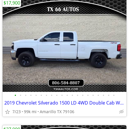
$17,900
•
•
•
•
•
•
•
•
•
•
•
•
•
•
•
•
•
•
•
•
2019 Chevrolet Silverado 1500 LD 4WD Double Cab Work Truck
7/23
99k mi
Amarillo TX 79106