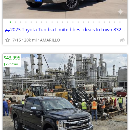
•
•
•
•
•
•
•
•
•
•
•
•
•
•
•
•
•
•
•
•
•
•
🛻2023 Toyota Tundra Limited best deals In town 832-249-1818
7/15
20k mi
AMARILLO
$43,995
$795/mo