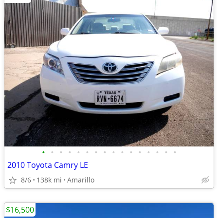
•
•
•
•
•
•
•
•
•
•
•
•
•
•
•
•
2010 Toyota Camry LE
8/6
138k mi
Amarillo
$16,500