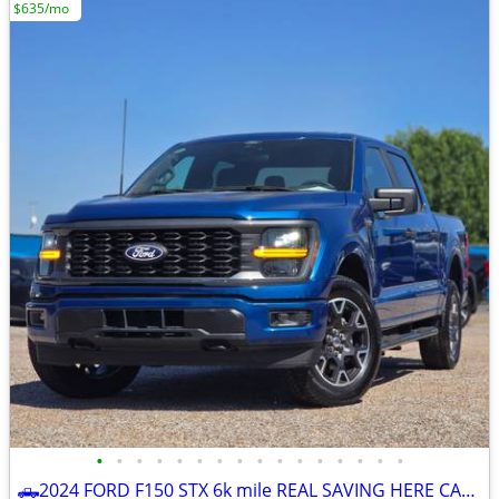
$635/mo
•
•
•
•
•
•
•
•
•
•
•
•
•
•
•
•
🛻2024 FORD F150 STX 6k mile REAL SAVING HERE CALL NOW ☎️832-249-1818