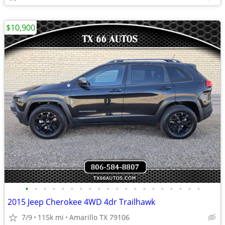
$10,900
•
•
•
•
•
•
•
•
•
•
•
•
•
•
•
•
•
•
•
•
2015 Jeep Cherokee 4WD 4dr Trailhawk
7/9
115k mi
Amarillo TX 79106