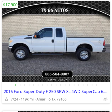
$17,900
•
•
•
•
•
•
•
•
•
•
•
•
•
•
•
•
•
•
•
2016 Ford Super Duty F-250 SRW XL 4WD SuperCab 6.75 Box
7/24
119k mi
Amarillo TX 79106