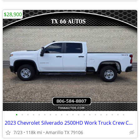
$28,900
•
•
•
•
•
•
•
•
•
•
•
•
•
•
•
•
•
•
•
•
2023 Chevrolet Silverado 2500HD Work Truck Crew Cab 4WD
7/23
118k mi
Amarillo TX 79106