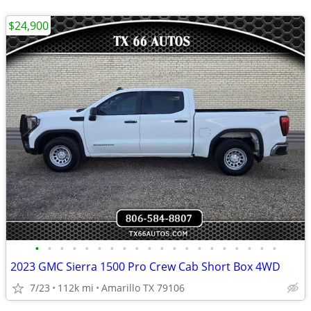
$24,900
•
•
•
•
•
•
•
•
•
•
•
•
•
•
•
•
•
•
•
•
2023 GMC Sierra 1500 Pro Crew Cab Short Box 4WD
7/23
112k mi
Amarillo TX 79106