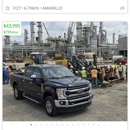
7/27
6,796mi
AMARILLO
$43,995
$795/mo
•
•
•
•
•
•
•
•
•
•
•
•
•
•