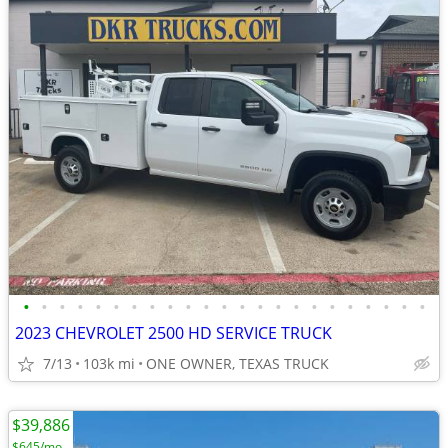
•
•
•
•
•
•
•
•
•
•
•
•
•
•
•
•
•
•
•
•
•
•
•
2023 CHEVROLET 2500 HD SERVICE TRUCK
7/13
103k mi
ONE OWNER, TEXAS TRUCK
$39,886
$645/mo