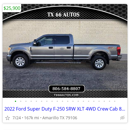
$25,900
•
•
•
•
•
•
•
•
•
•
•
•
•
•
•
•
•
•
•
•
2022 Ford Super Duty F-250 SRW XLT 4WD Crew Cab 8 Box
7/24
167k mi
Amarillo TX 79106