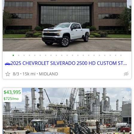
•
•
•
•
•
•
•
•
•
•
•
•
•
•
•
•
•
•
•
•
•
🛻2025 CHEVROLET SILVERADO 2500 HD CUSTOM STRD BED 4x4
8/3
15k mi
MIDLAND
$43,995
$725/mo