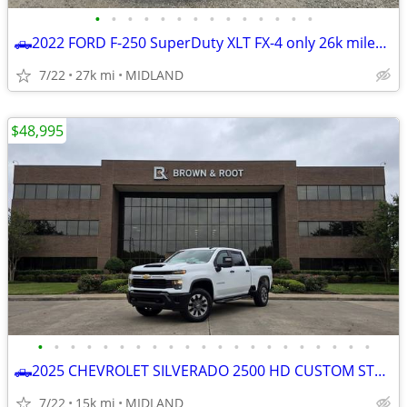
•
•
•
•
•
•
•
•
•
•
•
•
•
•
🛻2022 FORD F-250 SuperDuty XLT FX-4 only 26k miles *BEST DEAL ZERO GAMES *☎
7/22
27k mi
MIDLAND
$48,995
•
•
•
•
•
•
•
•
•
•
•
•
•
•
•
•
•
•
•
•
•
🛻2025 CHEVROLET SILVERADO 2500 HD CUSTOM STRD BED 4x4
7/22
15k mi
MIDLAND