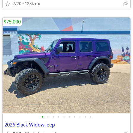
7/20
123k mi
$75,000
•
•
•
•
•
•
•
•
•
•
2026 Black Widow Jeep