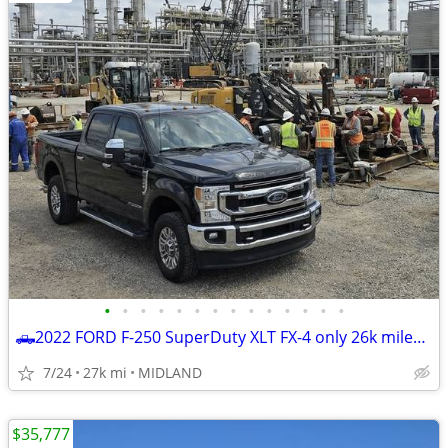
•
•
•
•
•
•
•
•
•
•
•
•
•
•
🛻2022 FORD F-250 SuperDuty XLT FX-4 only 26k miles *BEST DEAL ZERO GAMES *☎
7/24
27k mi
MIDLAND
$35,777