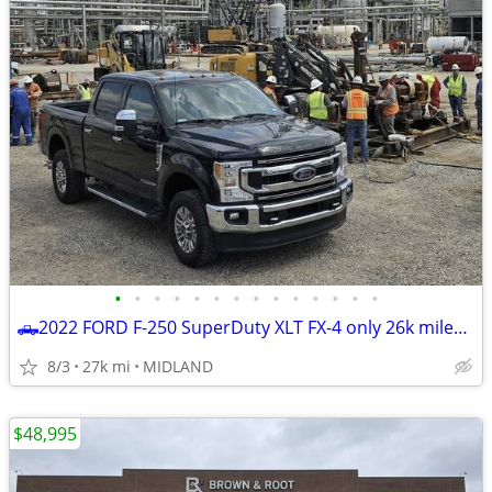
•
•
•
•
•
•
•
•
•
•
•
•
•
•
🛻2022 FORD F-250 SuperDuty XLT FX-4 only 26k miles *BEST DEAL ZERO GAMES *☎
8/3
27k mi
MIDLAND
$48,995