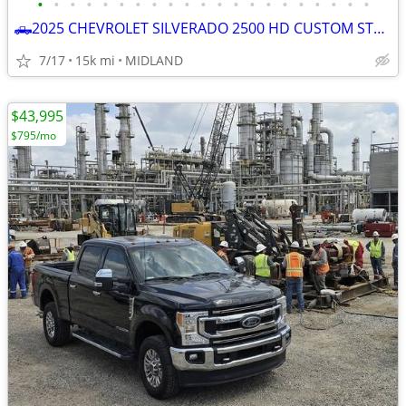
•
•
•
•
•
•
•
•
•
•
•
•
•
•
•
•
•
•
•
•
•
🛻2025 CHEVROLET SILVERADO 2500 HD CUSTOM STRD BED 4x4
7/17
15k mi
MIDLAND
$43,995
$795/mo