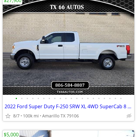
$27,900
•
•
•
•
•
•
•
•
•
•
•
•
•
•
•
•
•
•
•
•
2022 Ford Super Duty F-250 SRW XL 4WD SuperCab 8 Box
8/7
100k mi
Amarillo TX 79106
$5,000