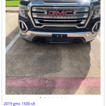
•
•
•
•
•
•
•
2019 gmc 1500 slt