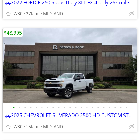
🛻2022 FORD F-250 SuperDuty XLT FX-4 only 26k miles *BEST DEAL ZERO GAMES *☎
7/30
27k mi
MIDLAND
$48,995
•
•
•
•
•
•
•
•
•
•
•
•
•
•
•
•
•
•
•
•
•
🛻2025 CHEVROLET SILVERADO 2500 HD CUSTOM STRD BED 4x4
7/30
15k mi
MIDLAND