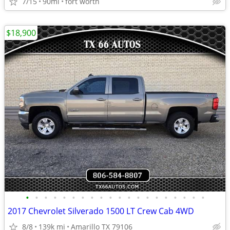
7/15
90mi
fort worth
$18,900
•
•
•
•
•
•
•
•
•
•
•
•
•
•
•
•
•
•
•
•
2017 Chevrolet Silverado 1500 LT Crew Cab 4WD
8/8
139k mi
Amarillo TX 79106