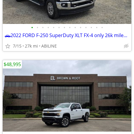
•
•
•
•
•
•
•
•
•
•
•
•
•
•
🛻2022 FORD F-250 SuperDuty XLT FX-4 only 26k miles *BEST DEAL ZERO GAMES *☎
7/15
27k mi
ABILINE
$48,995