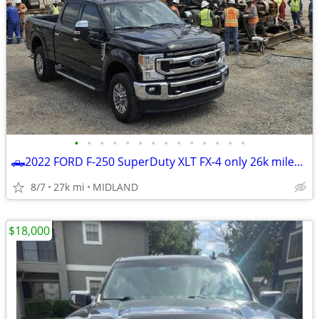
•
•
•
•
•
•
•
•
•
•
•
•
•
•
🛻2022 FORD F-250 SuperDuty XLT FX-4 only 26k miles *BEST DEAL ZERO GAMES *☎
8/7
27k mi
MIDLAND
$18,000