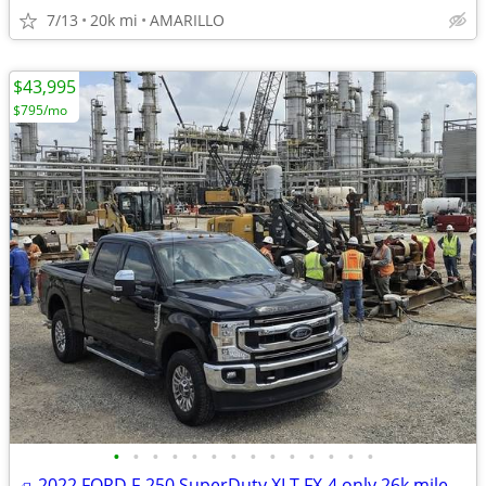
7/13
20k mi
AMARILLO
$43,995
$795/mo
•
•
•
•
•
•
•
•
•
•
•
•
•
•
🛻2022 FORD F-250 SuperDuty XLT FX-4 only 26k miles *BEST DEAL ZERO GAMES *☎