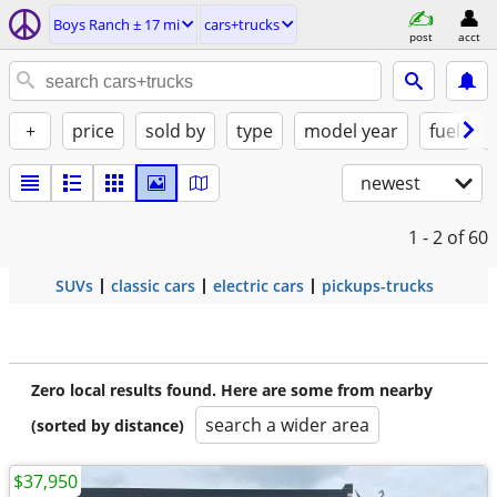
Boys Ranch ± 17 mi
cars+trucks
post
acct
+
price
sold by
type
model year
fuel
newest
1 - 2
of 60
SUVs
classic cars
electric cars
pickups-trucks
Zero local results found. Here are some from nearby
search a wider area
(sorted by distance)
$37,950