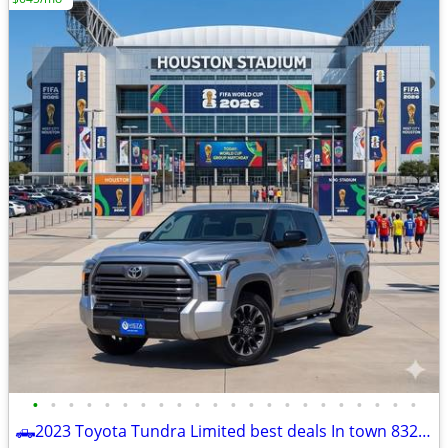
•
•
•
•
•
•
•
•
•
•
•
•
•
•
•
•
•
•
•
•
•
•
🛻2023 Toyota Tundra Limited best deals In town 832-249-1818