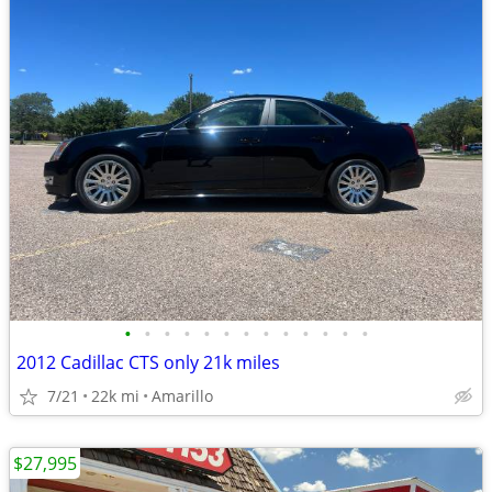
•
•
•
•
•
•
•
•
•
•
•
•
•
2012 Cadillac CTS only 21k miles
7/21
22k mi
Amarillo
$27,995