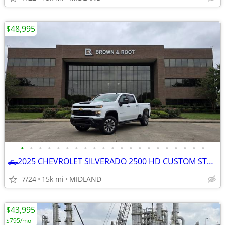
$48,995
•
•
•
•
•
•
•
•
•
•
•
•
•
•
•
•
•
•
•
•
•
🛻2025 CHEVROLET SILVERADO 2500 HD CUSTOM STRD BED 4x4
7/24
15k mi
MIDLAND
$43,995
$795/mo