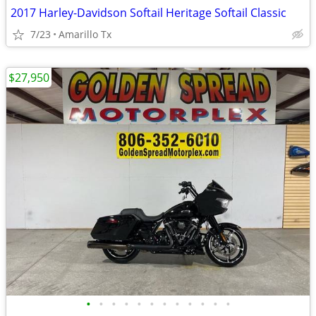
2017 Harley-Davidson Softail Heritage Softail Classic
7/23
Amarillo Tx
$27,950
•
•
•
•
•
•
•
•
•
•
•
•