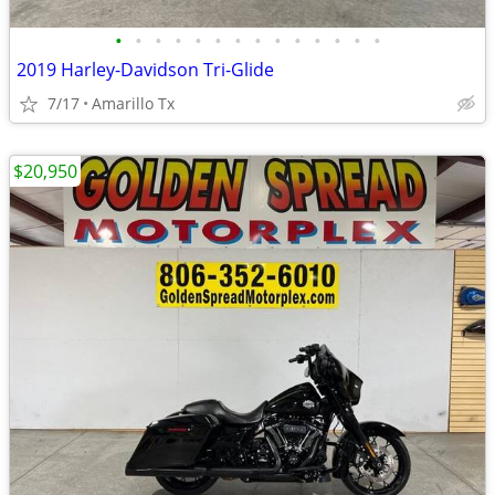
•
•
•
•
•
•
•
•
•
•
•
•
•
•
2019 Harley-Davidson Tri-Glide
7/17
Amarillo Tx
$20,950