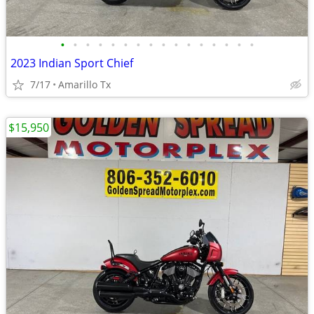
•
•
•
•
•
•
•
•
•
•
•
•
•
•
•
•
2023 Indian Sport Chief
7/17
Amarillo Tx
$15,950