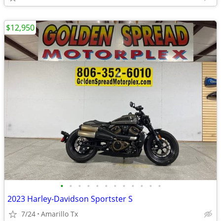
$12,950
•
•
•
•
•
•
•
•
•
•
•
•
2023 Harley-Davidson Sportster S
7/24
Amarillo Tx