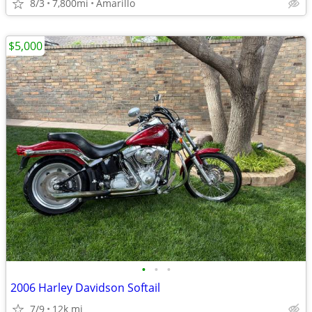
8/3
7,800mi
Amarillo
$5,000
•
•
•
2006 Harley Davidson Softail
7/9
12k mi