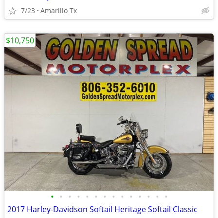
7/23
Amarillo Tx
$10,750
•
•
•
•
•
•
•
•
•
•
•
•
•
•
2017 Harley-Davidson Softail Heritage Softail Classic