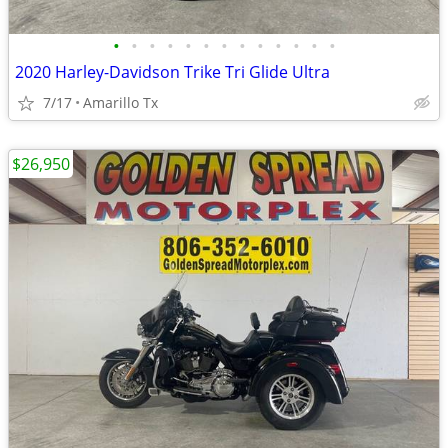
•
•
•
•
•
•
•
•
•
•
•
•
•
2020 Harley-Davidson Trike Tri Glide Ultra
7/17
Amarillo Tx
$26,950