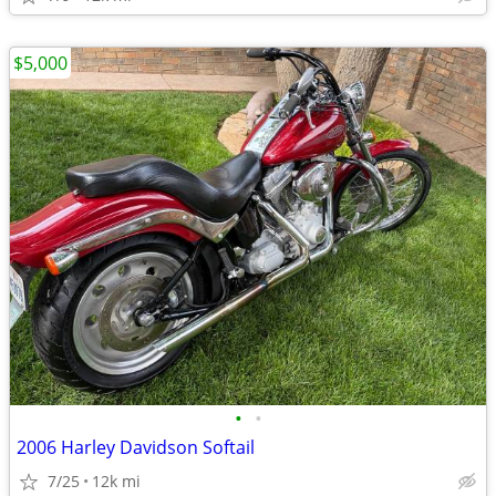
$5,000
•
•
2006 Harley Davidson Softail
7/25
12k mi