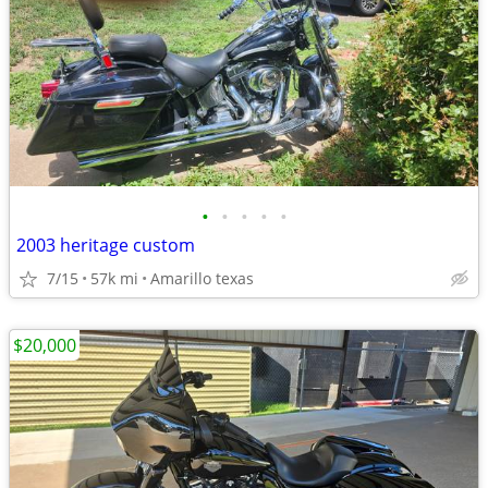
•
•
•
•
•
2003 heritage custom
7/15
57k mi
Amarillo texas
$20,000