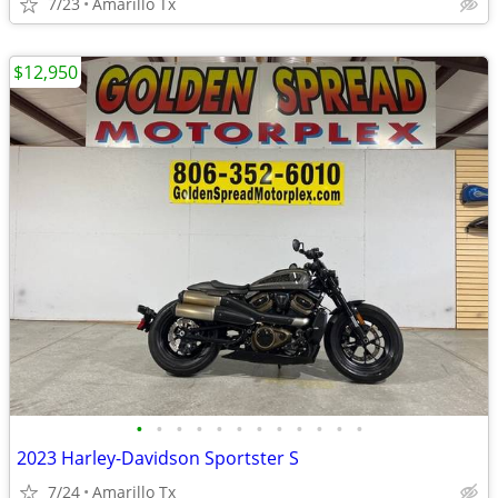
7/23
Amarillo Tx
$12,950
•
•
•
•
•
•
•
•
•
•
•
•
2023 Harley-Davidson Sportster S
7/24
Amarillo Tx