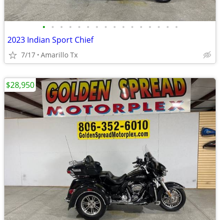
•
•
•
•
•
•
•
•
•
•
•
•
•
•
•
•
2023 Indian Sport Chief
7/17
Amarillo Tx
$28,950