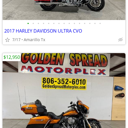
•
•
•
•
•
•
•
•
•
•
•
•
•
•
•
2017 HARLEY DAVIDSON ULTRA CVO
7/17
Amarillo Tx
$12,950