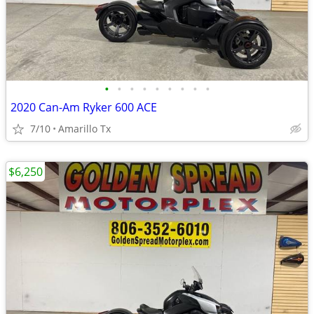
•
•
•
•
•
•
•
•
•
2020 Can-Am Ryker 600 ACE
7/10
Amarillo Tx
$6,250