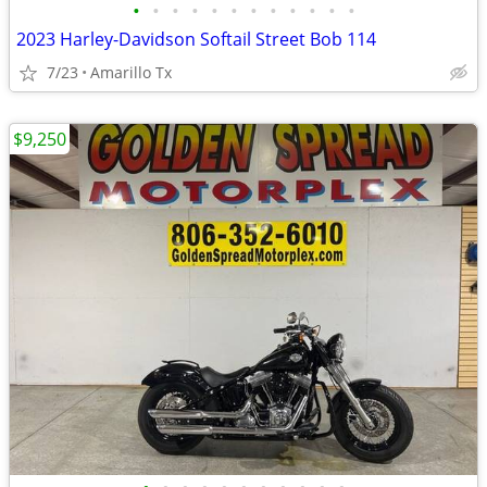
•
•
•
•
•
•
•
•
•
•
•
•
2023 Harley-Davidson Softail Street Bob 114
7/23
Amarillo Tx
$9,250