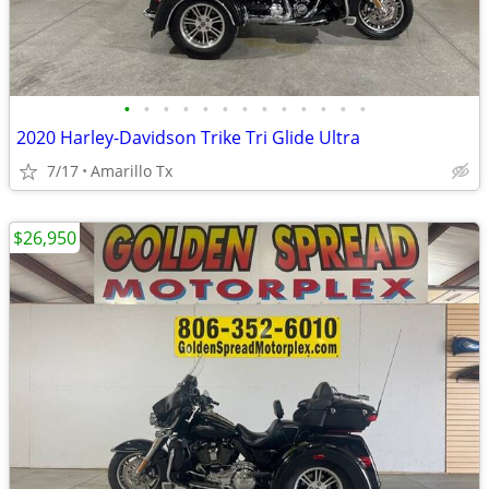
•
•
•
•
•
•
•
•
•
•
•
•
•
2020 Harley-Davidson Trike Tri Glide Ultra
7/17
Amarillo Tx
$26,950