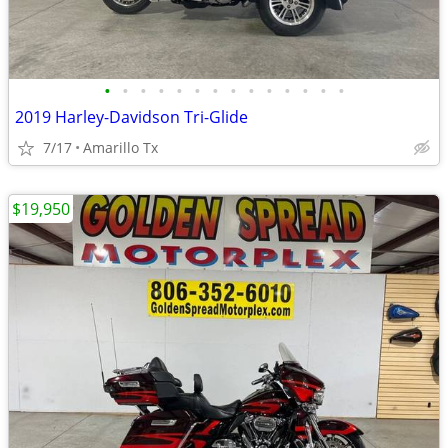
•
•
•
•
•
•
•
•
•
•
•
•
•
•
2019 Harley-Davidson Tri-Glide
7/17
Amarillo Tx
$19,950