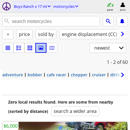
Boys Ranch ± 17 mi
motorcycles
post
acct
+
price
sold by
engine displacement (CC)
st
newest
1 - 2
of 60
adventure
bobber
cafe racer
chopper
cruiser
dirtbike
Zero local results found. Here are some from nearby
search a wider area
(sorted by distance)
$6,000