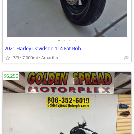
•
•
•
•
2021 Harley Davidson 114 Fat Bob
7/9
7,000mi
Amarillo
$6,250