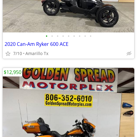
•
•
•
•
•
•
•
•
•
2020 Can-Am Ryker 600 ACE
7/10
Amarillo Tx
$12,950