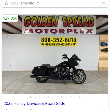
7/23
Amarillo Tx
$27,950
•
•
•
•
•
•
•
•
•
•
•
•
2025 Harley-Davidson Road Glide