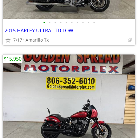
•
•
•
•
•
•
•
•
•
•
2015 HARLEY ULTRA LTD LOW
7/17
Amarillo Tx
$15,950