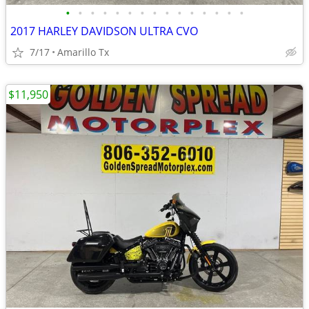
•
•
•
•
•
•
•
•
•
•
•
•
•
•
•
2017 HARLEY DAVIDSON ULTRA CVO
7/17
Amarillo Tx
$11,950