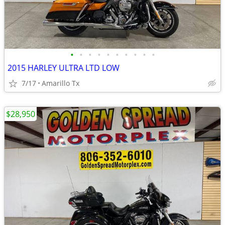
•
•
•
•
•
•
•
•
•
•
2015 HARLEY ULTRA LTD LOW
7/17
Amarillo Tx
$28,950