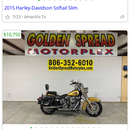
•
•
•
•
•
•
•
•
•
•
•
2015 Harley-Davidson Softail Slim
7/23
Amarillo Tx
$10,750
•
•
•
•
•
•
•
•
•
•
•
•
•
•