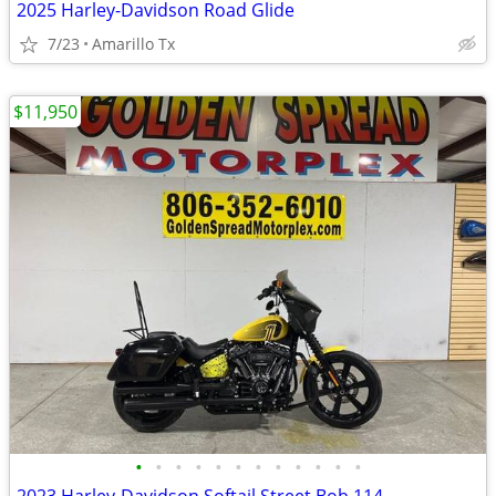
2025 Harley-Davidson Road Glide
7/23
Amarillo Tx
$11,950
•
•
•
•
•
•
•
•
•
•
•
•