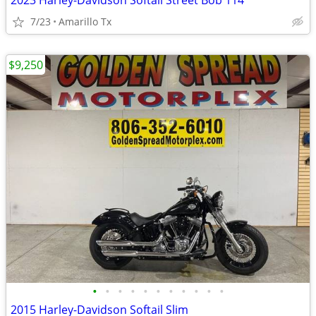
2023 Harley-Davidson Softail Street Bob 114
7/23
Amarillo Tx
$9,250
•
•
•
•
•
•
•
•
•
•
•
2015 Harley-Davidson Softail Slim