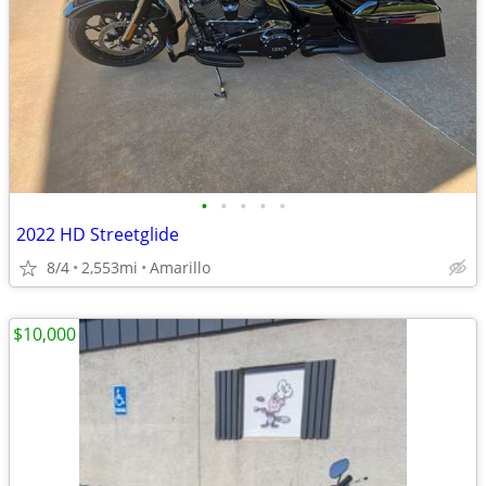
•
•
•
•
•
2022 HD Streetglide
8/4
2,553mi
Amarillo
$10,000