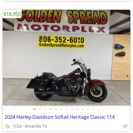
$18,950
•
•
•
•
•
•
•
•
•
•
•
•
•
2024 Harley-Davidson Softail Heritage Classic 114
7/24
Amarillo Tx