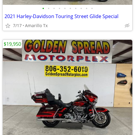
•
•
•
•
•
•
•
•
•
•
2021 Harley-Davidson Touring Street Glide Special
7/17
Amarillo Tx
$19,950