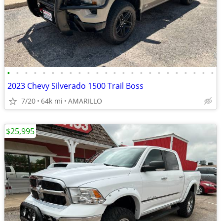
•
•
•
•
•
•
•
•
•
•
•
•
•
•
•
•
•
•
•
•
•
•
•
•
2023 Chevy Silverado 1500 Trail Boss
7/20
64k mi
AMARILLO
$25,995