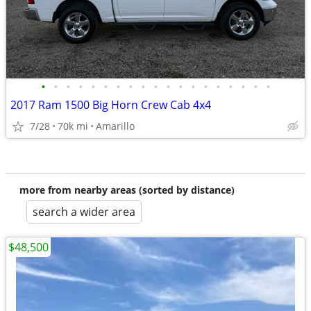
•
•
•
•
•
•
•
•
•
•
•
•
•
•
•
•
•
•
•
2017 Ram 1500 Big Horn Crew Cab 4x4
7/28
70k mi
Amarillo
more from nearby areas (sorted by distance)
search a wider area
$48,500