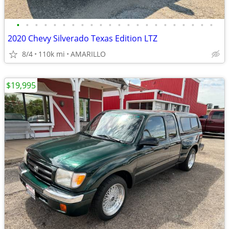
•
•
•
•
•
•
•
•
•
•
•
•
•
•
•
•
•
•
•
•
•
•
2020 Chevy Silverado Texas Edition LTZ
8/4
110k mi
AMARILLO
$19,995