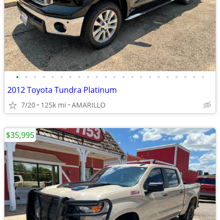
•
•
•
•
•
•
•
•
•
•
•
•
•
•
•
•
•
•
•
•
•
•
2012 Toyota Tundra Platinum
7/20
125k mi
AMARILLO
$35,995