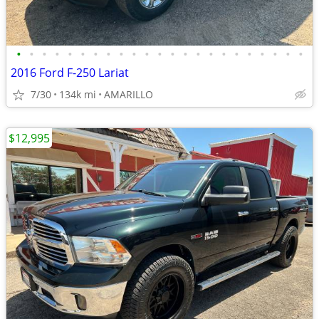
•
•
•
•
•
•
•
•
•
•
•
•
•
•
•
•
•
•
•
•
•
•
•
2016 Ford F-250 Lariat
7/30
134k mi
AMARILLO
$12,995