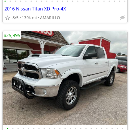
•
•
•
•
•
•
•
•
•
•
•
•
•
•
•
•
•
•
•
•
•
•
•
•
2016 Nissan Titan XD Pro-4X
8/5
139k mi
AMARILLO
$25,995
•
•
•
•
•
•
•
•
•
•
•
•
•
•
•
•
•
•
•
•
•
•
•