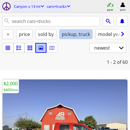
Canyon ± 13 mi
cars+trucks
post
acct
+
price
sold by
pickup, truck
model year
newest
1 - 2
of 60
$2,000
$400/mo