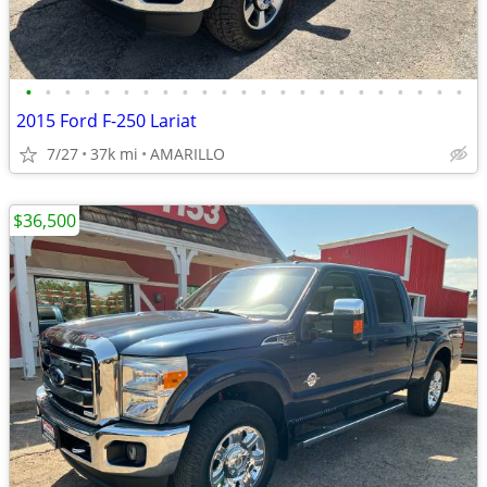
•
•
•
•
•
•
•
•
•
•
•
•
•
•
•
•
•
•
•
•
•
•
•
2015 Ford F-250 Lariat
7/27
37k mi
AMARILLO
$36,500