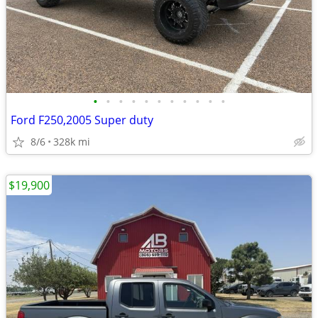
•
•
•
•
•
•
•
•
•
•
•
Ford F250,2005 Super duty
8/6
328k mi
$19,900