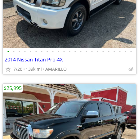
•
•
•
•
•
•
•
•
•
•
•
•
•
•
•
•
•
•
•
•
•
•
•
2014 Nissan Titan Pro-4X
7/20
139k mi
AMARILLO
$25,995