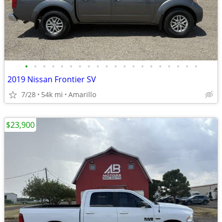
•
•
•
•
•
•
•
•
•
•
•
•
•
•
•
•
•
•
•
•
2019 Nissan Frontier SV
7/28
54k mi
Amarillo
$23,900