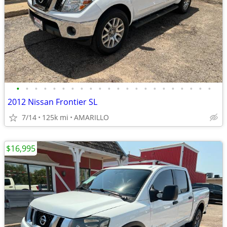
•
•
•
•
•
•
•
•
•
•
•
•
•
•
•
•
•
•
•
•
•
•
2012 Nissan Frontier SL
7/14
125k mi
AMARILLO
$16,995