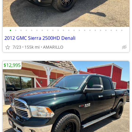
•
•
•
•
•
•
•
•
•
•
•
•
•
•
•
•
•
•
•
•
•
•
2012 GMC Sierra 2500HD Denali
7/23
155k mi
AMARILLO
$12,995