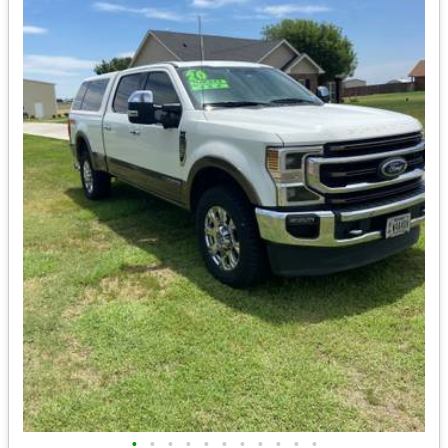
•
•
•
•
•
•
•
•
•
•
•