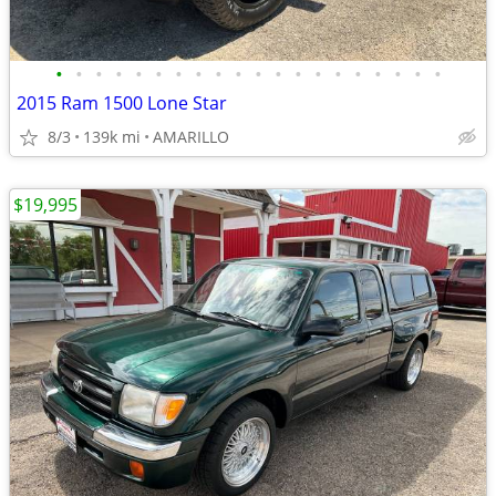
•
•
•
•
•
•
•
•
•
•
•
•
•
•
•
•
•
•
•
•
2015 Ram 1500 Lone Star
8/3
139k mi
AMARILLO
$19,995