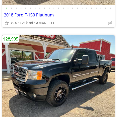
•
•
•
•
•
•
•
•
•
•
•
•
•
•
•
•
•
•
•
•
•
•
•
2018 Ford F-150 Platinum
8/4
121k mi
AMARILLO
$28,995