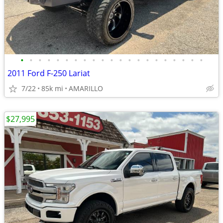
•
•
•
•
•
•
•
•
•
•
•
•
•
•
•
•
•
•
•
•
•
2011 Ford F-250 Lariat
7/22
85k mi
AMARILLO
$27,995