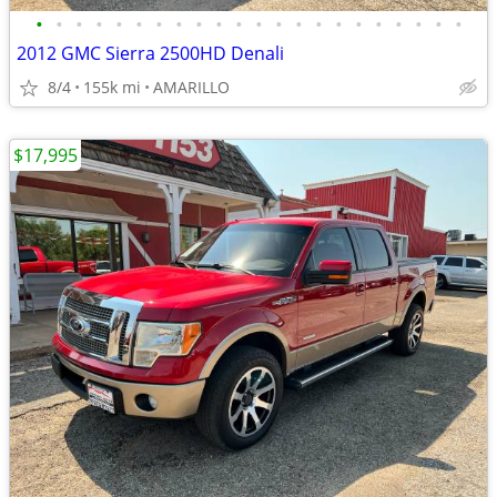
•
•
•
•
•
•
•
•
•
•
•
•
•
•
•
•
•
•
•
•
•
•
2012 GMC Sierra 2500HD Denali
8/4
155k mi
AMARILLO
$17,995