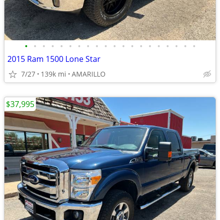
•
•
•
•
•
•
•
•
•
•
•
•
•
•
•
•
•
•
•
•
2015 Ram 1500 Lone Star
7/27
139k mi
AMARILLO
$37,995