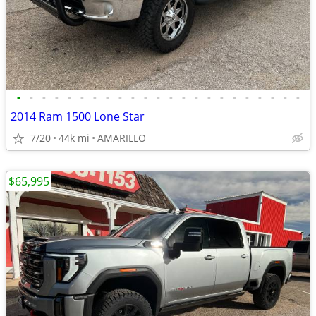
•
•
•
•
•
•
•
•
•
•
•
•
•
•
•
•
•
•
•
•
•
•
•
2014 Ram 1500 Lone Star
7/20
44k mi
AMARILLO
$65,995