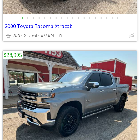
•
•
•
•
•
•
•
•
•
•
•
•
•
•
•
•
•
•
2000 Toyota Tacoma Xtracab
8/3
21k mi
AMARILLO
$28,995