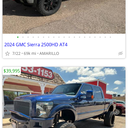
•
•
•
•
•
•
•
•
•
•
•
•
•
•
•
•
•
•
•
2024 GMC Sierra 2500HD AT4
7/22
69k mi
AMARILLO
$39,995