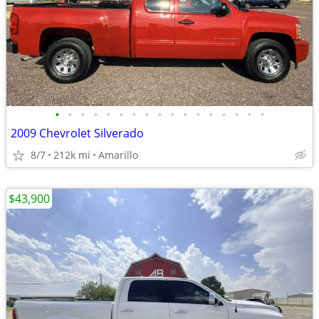
•
•
•
•
•
•
•
•
•
•
•
•
•
•
•
•
•
2009 Chevrolet Silverado
8/7
212k mi
Amarillo
$43,900