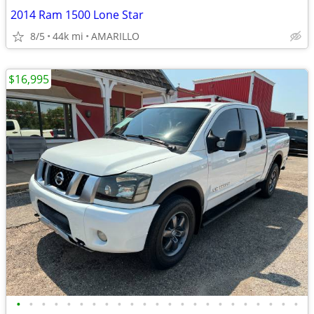
2014 Ram 1500 Lone Star
8/5
44k mi
AMARILLO
$16,995
•
•
•
•
•
•
•
•
•
•
•
•
•
•
•
•
•
•
•
•
•
•
•