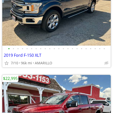
•
•
•
•
•
•
•
•
•
•
•
•
•
•
•
•
•
•
•
•
•
•
2019 Ford F-150 XLT
7/10
96k mi
AMARILLO
$22,995