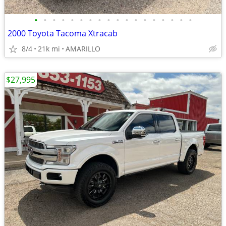
•
•
•
•
•
•
•
•
•
•
•
•
•
•
•
•
•
•
2000 Toyota Tacoma Xtracab
8/4
21k mi
AMARILLO
$27,995