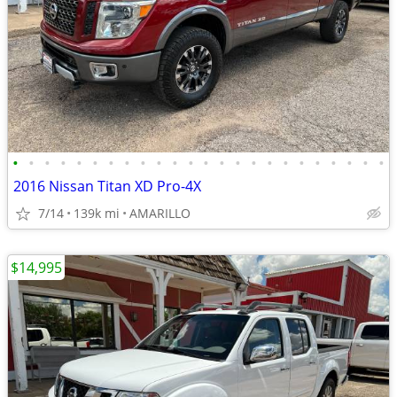
•
•
•
•
•
•
•
•
•
•
•
•
•
•
•
•
•
•
•
•
•
•
•
•
2016 Nissan Titan XD Pro-4X
7/14
139k mi
AMARILLO
$14,995