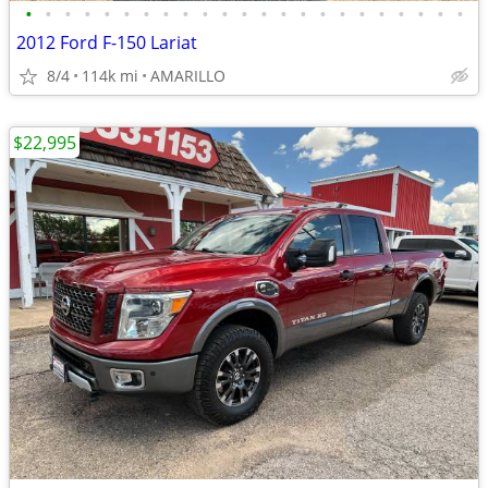
•
•
•
•
•
•
•
•
•
•
•
•
•
•
•
•
•
•
•
•
•
•
•
2012 Ford F-150 Lariat
8/4
114k mi
AMARILLO
$22,995