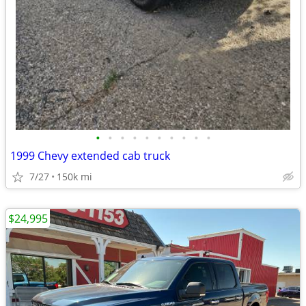
•
•
•
•
•
•
•
•
•
•
1999 Chevy extended cab truck
7/27
150k mi
$24,995