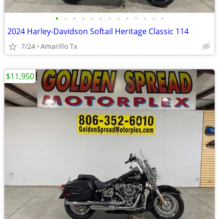
•
•
•
•
•
•
•
•
•
•
•
•
•
2024 Harley-Davidson Softail Heritage Classic 114
7/24
Amarillo Tx
$11,950