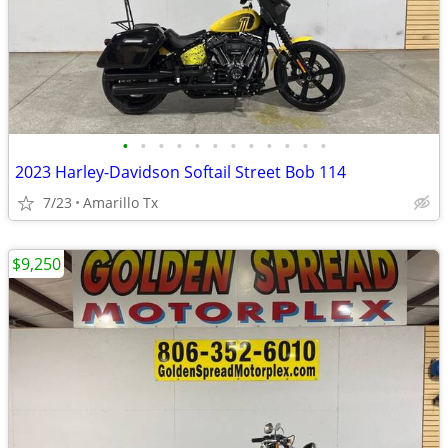
•
•
•
•
•
•
•
•
•
•
•
•
2023 Harley-Davidson Softail Street Bob 114
7/23
Amarillo Tx
$9,250