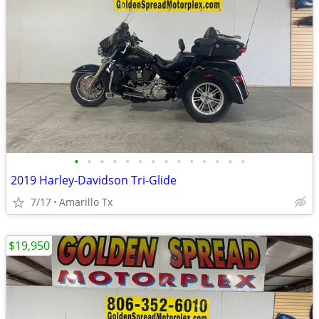
•
•
•
•
•
•
•
•
•
•
•
•
•
•
2019 Harley-Davidson Tri-Glide
7/17
Amarillo Tx
$19,950