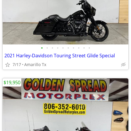
•
•
•
•
•
•
•
•
•
•
2021 Harley-Davidson Touring Street Glide Special
7/17
Amarillo Tx
$19,950