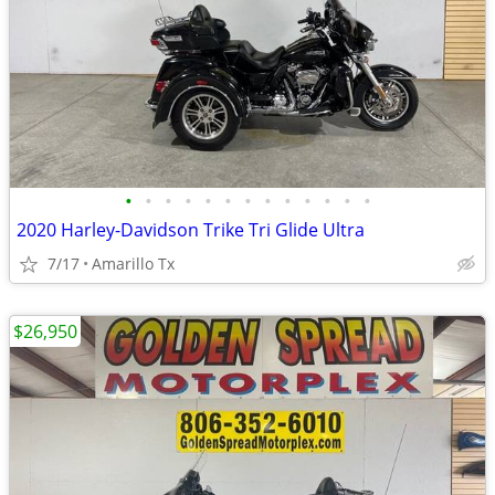
•
•
•
•
•
•
•
•
•
•
•
•
•
2020 Harley-Davidson Trike Tri Glide Ultra
7/17
Amarillo Tx
$26,950