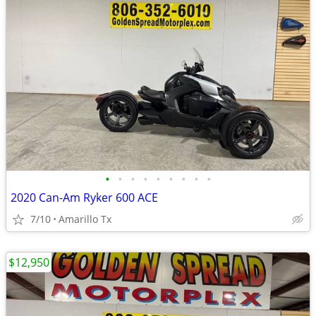
•
•
•
•
•
•
•
•
•
2020 Can-Am Ryker 600 ACE
7/10
Amarillo Tx
$12,950