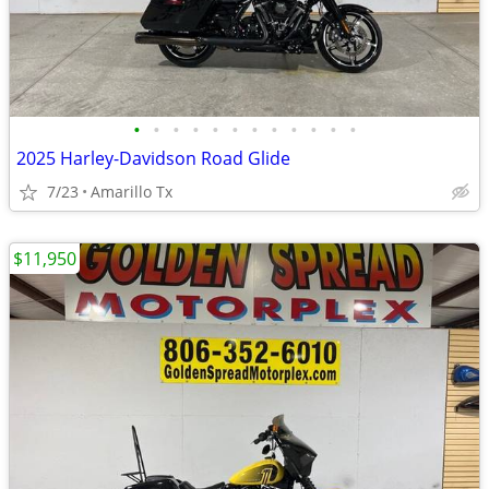
•
•
•
•
•
•
•
•
•
•
•
•
2025 Harley-Davidson Road Glide
7/23
Amarillo Tx
$11,950