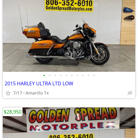
•
•
•
•
•
•
•
•
•
•
2015 HARLEY ULTRA LTD LOW
7/17
Amarillo Tx
$28,950