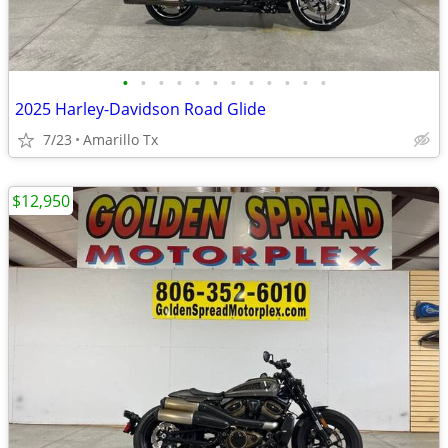
•
•
•
•
•
•
•
•
•
•
•
•
2025 Harley-Davidson Road Glide
7/23
Amarillo Tx
$12,950