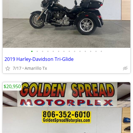
•
•
•
•
•
•
•
•
•
•
•
•
•
•
2019 Harley-Davidson Tri-Glide
7/17
Amarillo Tx
$20,950