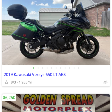
•
•
•
•
•
•
•
•
•
•
•
2019 Kawasaki Versys 650 LT ABS
8/3
1,933mi
$6,250