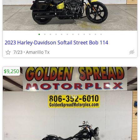
•
•
•
•
•
•
•
•
•
•
•
•
2023 Harley-Davidson Softail Street Bob 114
7/23
Amarillo Tx
$9,250