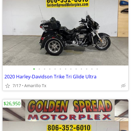
•
•
•
•
•
•
•
•
•
•
•
•
•
2020 Harley-Davidson Trike Tri Glide Ultra
7/17
Amarillo Tx
$26,950