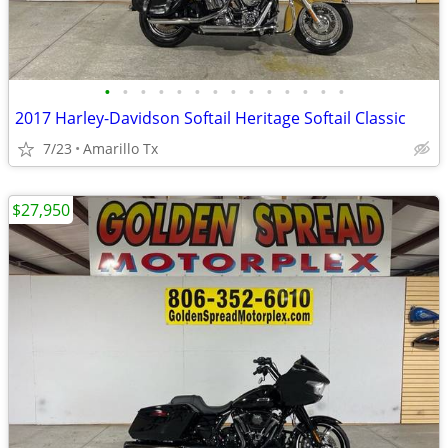
•
•
•
•
•
•
•
•
•
•
•
•
•
•
2017 Harley-Davidson Softail Heritage Softail Classic
7/23
Amarillo Tx
$27,950