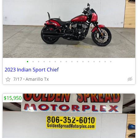
•
•
•
•
•
•
•
•
•
•
•
•
•
•
•
•
2023 Indian Sport Chief
7/17
Amarillo Tx
$15,950