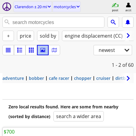
Clarendon ± 20 mi
motorcycles
post
acct
+
price
sold by
engine displacement (CC)
st
newest
1 - 2
of 60
adventure
bobber
cafe racer
chopper
cruiser
dirtbike
Zero local results found. Here are some from nearby
search a wider area
(sorted by distance)
$700