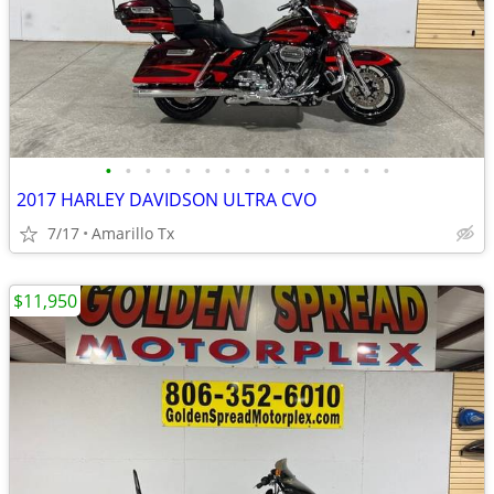
•
•
•
•
•
•
•
•
•
•
•
•
•
•
•
2017 HARLEY DAVIDSON ULTRA CVO
7/17
Amarillo Tx
$11,950