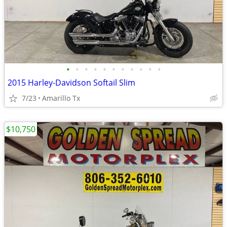
•
•
•
•
•
•
•
•
•
•
•
2015 Harley-Davidson Softail Slim
7/23
Amarillo Tx
$10,750