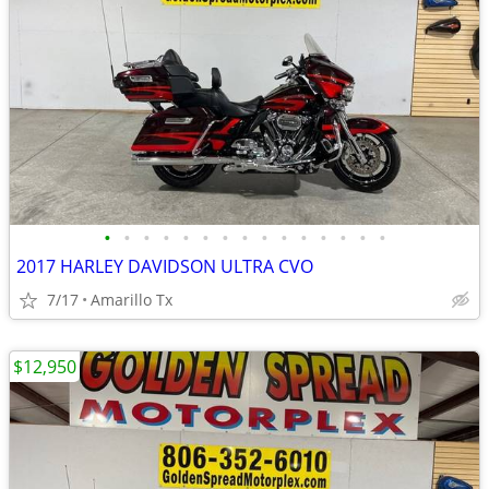
•
•
•
•
•
•
•
•
•
•
•
•
•
•
•
2017 HARLEY DAVIDSON ULTRA CVO
7/17
Amarillo Tx
$12,950