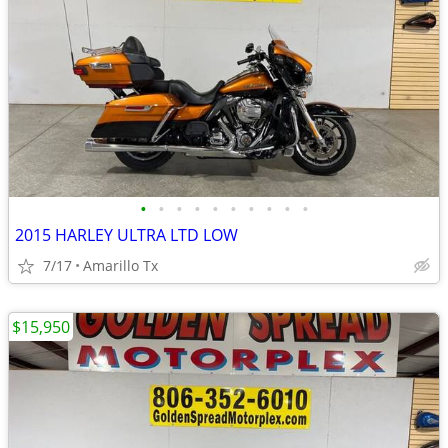
•
•
•
•
•
•
•
•
•
•
2015 HARLEY ULTRA LTD LOW
7/17
Amarillo Tx
$15,950