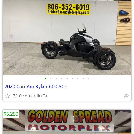
•
•
•
•
•
•
•
•
•
2020 Can-Am Ryker 600 ACE
7/10
Amarillo Tx
$6,250