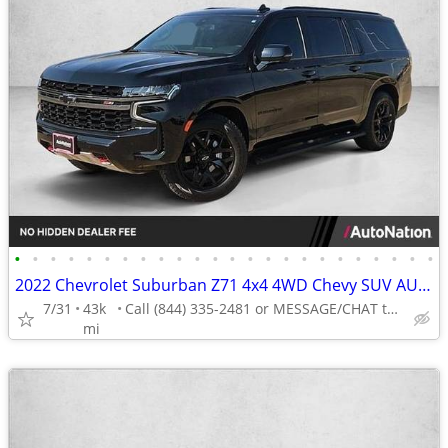
•
•
•
•
•
•
•
•
•
•
•
•
•
•
•
•
•
•
•
•
•
•
•
•
2022 Chevrolet Suburban Z71 4x4 4WD Chevy SUV AUTONATION
7/31
43k
Call (844) 335-2481 or MESSAGE/CHAT to confirm availability
mi