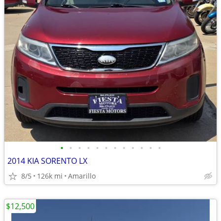
•
•
•
•
•
•
•
•
•
•
•
•
2014 KIA SORENTO LX
8/5
126k mi
Amarillo
$12,500