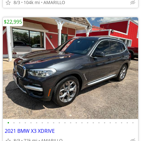
8/3
104k mi
AMARILLO
$22,995
•
•
•
•
•
•
•
•
•
•
•
•
•
•
•
•
•
•
•
•
•
•
•
2021 BMW X3 XDRIVE
8/3
72k mi
AMARILLO