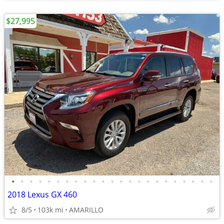
$27,995
•
•
•
•
•
•
•
•
•
•
•
•
•
•
•
•
•
•
•
•
•
•
•
2018 Lexus GX 460
8/5
103k mi
AMARILLO