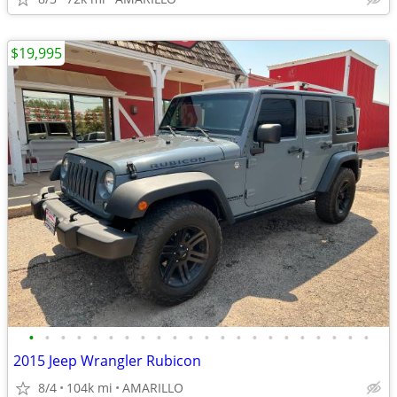
$19,995
•
•
•
•
•
•
•
•
•
•
•
•
•
•
•
•
•
•
•
•
•
•
2015 Jeep Wrangler Rubicon
8/4
104k mi
AMARILLO