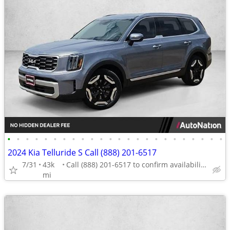
•
•
•
•
•
•
•
•
•
•
•
•
•
•
•
•
•
•
•
•
•
•
•
•
2024 Kia Telluride S Call (888) 201-6517
7/31
43k
Call (888) 201-6517 to confirm availability - May 14th
mi