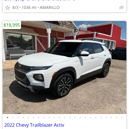
8/3
103k mi
AMARILLO
$18,995
•
•
•
•
•
•
•
•
•
•
•
•
•
•
•
•
•
•
•
•
•
•
•
2022 Chevy Trailblazer Activ