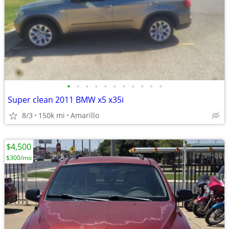
•
•
•
•
•
•
•
•
•
•
•
Super clean 2011 BMW x5 x35i
8/3
150k mi
Amarillo
$4,500
$300/mo