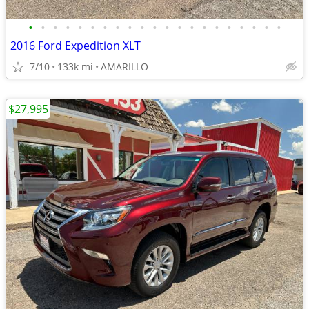
•
•
•
•
•
•
•
•
•
•
•
•
•
•
•
•
•
•
•
•
•
2016 Ford Expedition XLT
7/10
133k mi
AMARILLO
$27,995