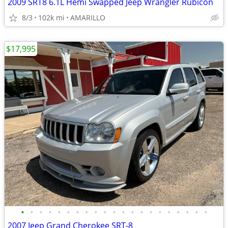
2009 SRT8 6.1L Hemi Swapped Jeep Wrangler Rubicon
8/3
102k mi
AMARILLO
$17,995
•
•
•
•
•
•
•
•
•
•
•
•
•
•
•
•
•
•
•
•
•
2007 Jeep Grand Cherokee SRT-8