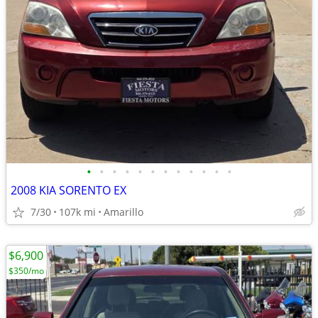
•
•
•
•
•
•
•
•
•
•
•
•
2008 KIA SORENTO EX
7/30
107k mi
Amarillo
$6,900
$350/mo