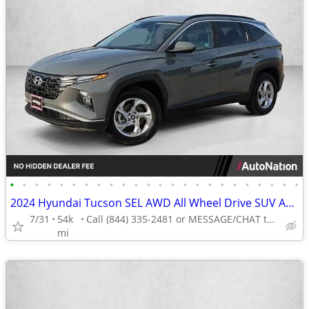
•
•
•
•
•
•
•
•
•
•
•
•
•
•
•
•
•
•
•
•
•
•
•
•
2024 Hyundai Tucson SEL AWD All Wheel Drive SUV AUTONATION
7/31
54k
Call (844) 335-2481 or MESSAGE/CHAT to confirm availability
mi