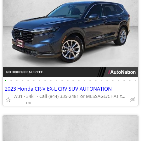
•
•
•
•
•
•
•
•
•
•
•
•
•
•
•
•
•
•
•
•
•
•
•
•
2023 Honda CR-V EX-L CRV SUV AUTONATION
7/31
34k
Call (844) 335-2481 or MESSAGE/CHAT to confirm availability
mi