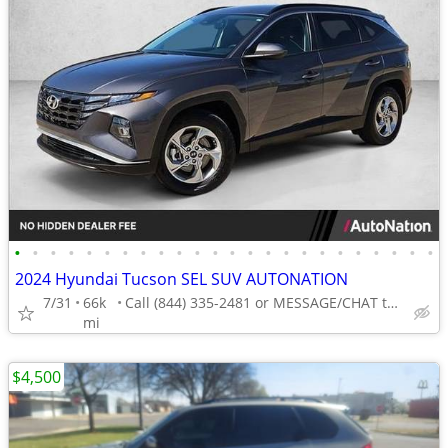
•
•
•
•
•
•
•
•
•
•
•
•
•
•
•
•
•
•
•
•
•
•
•
•
2024 Hyundai Tucson SEL SUV AUTONATION
7/31
66k
Call (844) 335-2481 or MESSAGE/CHAT to confirm availability
mi
$4,500