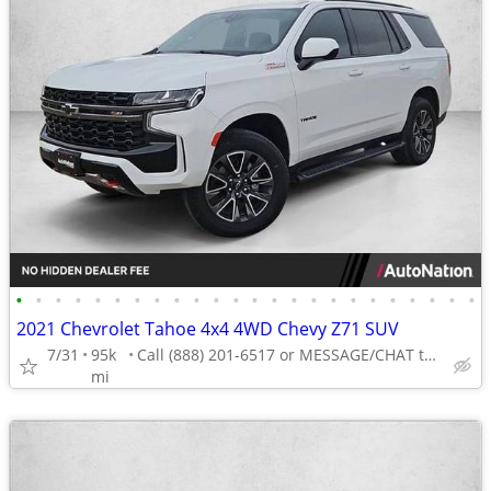
•
•
•
•
•
•
•
•
•
•
•
•
•
•
•
•
•
•
•
•
•
•
•
•
2021 Chevrolet Tahoe 4x4 4WD Chevy Z71 SUV
7/31
95k
Call (888) 201-6517 or MESSAGE/CHAT to confirm availability
mi