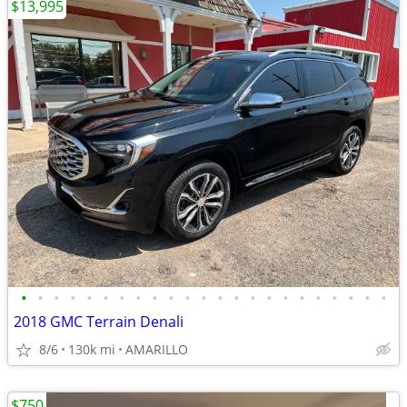
$13,995
•
•
•
•
•
•
•
•
•
•
•
•
•
•
•
•
•
•
•
•
•
•
•
2018 GMC Terrain Denali
8/6
130k mi
AMARILLO
$750