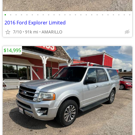
•
•
•
•
•
•
•
•
•
•
•
•
•
•
•
•
•
•
•
•
•
•
•
•
2016 Ford Explorer Limited
7/10
91k mi
AMARILLO
$14,995