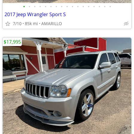
•
•
•
•
•
•
•
•
•
•
•
•
•
•
•
•
•
2017 Jeep Wrangler Sport S
7/10
85k mi
AMARILLO
$17,995