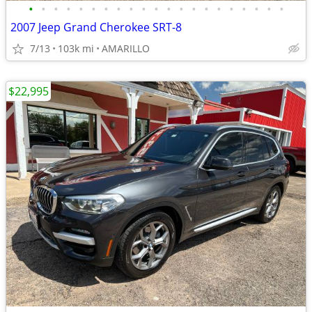
•
•
•
•
•
•
•
•
•
•
•
•
•
•
•
•
•
•
•
•
•
2007 Jeep Grand Cherokee SRT-8
7/13
103k mi
AMARILLO
$22,995