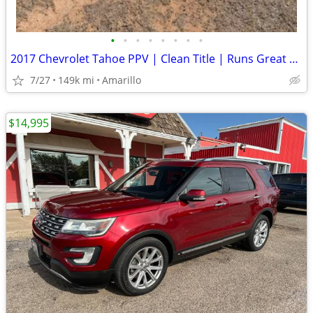
•
•
•
•
•
•
•
•
2017 Chevrolet Tahoe PPV | Clean Title | Runs Great | Cold A/C
7/27
149k mi
Amarillo
$14,995