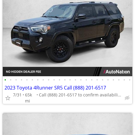
•
•
•
•
•
•
•
•
•
•
•
•
•
•
•
•
•
•
•
•
•
•
•
•
2023 Toyota 4Runner SR5 Call (888) 201-6517
7/31
65k
Call (888) 201-6517 to confirm availability - May 14th
mi