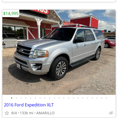
$14,995
•
•
•
•
•
•
•
•
•
•
•
•
•
•
•
•
•
•
•
•
•
2016 Ford Expedition XLT
8/4
133k mi
AMARILLO