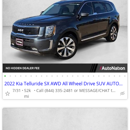
•
•
•
•
•
•
•
•
•
•
•
•
•
•
•
•
•
•
•
•
•
•
•
•
2022 Kia Telluride SX AWD All Wheel Drive SUV AUTONATION
7/31
52k
Call (844) 335-2481 or MESSAGE/CHAT to confirm availability
mi