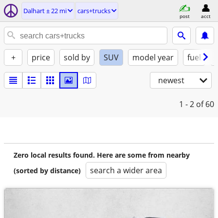
Dalhart ± 22 mi
cars+trucks
post
acct
+
price
sold by
SUV
model year
fuel
newest
1 - 2
of 60
Zero local results found. Here are some from nearby
search a wider area
(sorted by distance)