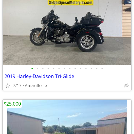
•
•
•
•
•
•
•
•
•
•
•
•
•
•
2019 Harley-Davidson Tri-Glide
7/17
Amarillo Tx
$25,000