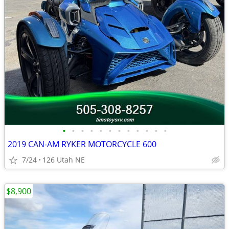
•
•
•
•
•
•
•
•
•
•
•
•
2019 CAN-AM RYKER MOTORCYCLE 600
7/24
126 Utah NE
$8,900