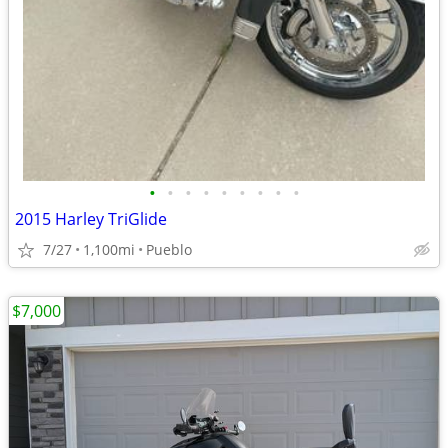
•
•
•
•
•
•
•
•
•
2015 Harley TriGlide
7/27
1,100mi
Pueblo
$7,000