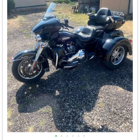
•
•
•
•
•
•