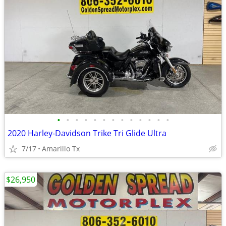
•
•
•
•
•
•
•
•
•
•
•
•
•
2020 Harley-Davidson Trike Tri Glide Ultra
7/17
Amarillo Tx
$26,950