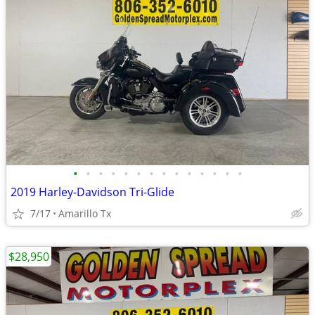
•
•
•
•
•
•
•
•
•
•
•
•
•
•
2019 Harley-Davidson Tri-Glide
7/17
Amarillo Tx
$28,950