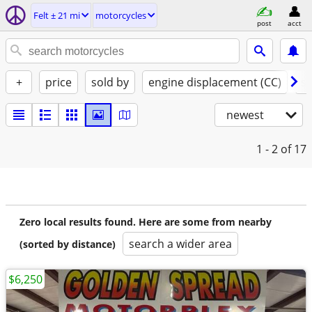
Felt ± 21 mi
motorcycles
post
acct
+
price
sold by
engine displacement (CC)
st
newest
1 - 2
of 17
Zero local results found. Here are some from nearby
search a wider area
(sorted by distance)
$6,250