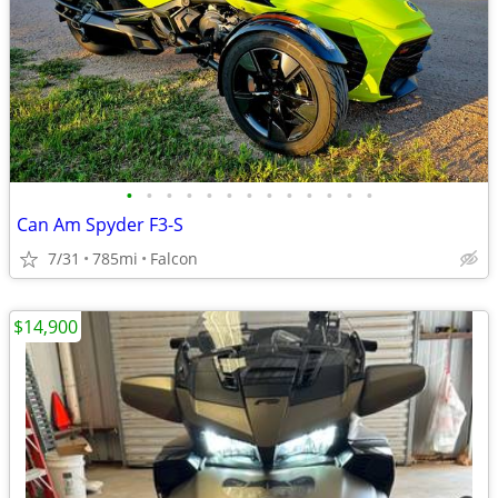
•
•
•
•
•
•
•
•
•
•
•
•
•
Can Am Spyder F3-S
7/31
785mi
Falcon
$14,900