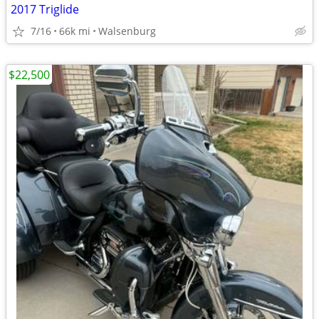
2017 Triglide
7/16
66k mi
Walsenburg
$22,500