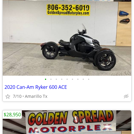
•
•
•
•
•
•
•
•
•
2020 Can-Am Ryker 600 ACE
7/10
Amarillo Tx
$28,950