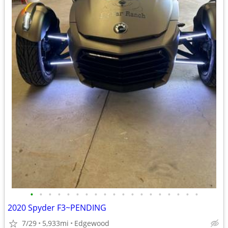
•
•
•
•
•
•
•
•
•
•
•
•
•
•
•
•
•
•
•
2020 Spyder F3~PENDING
7/29
5,933mi
Edgewood