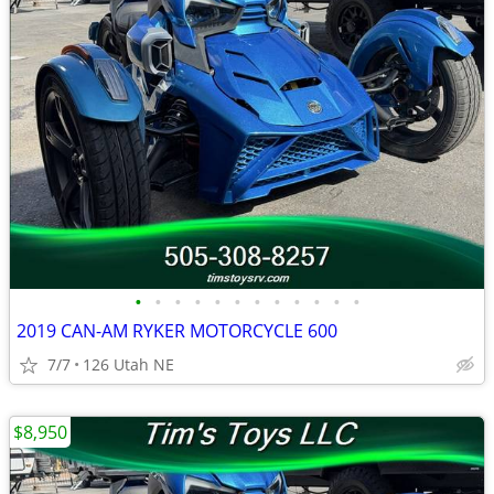
•
•
•
•
•
•
•
•
•
•
•
•
2019 CAN-AM RYKER MOTORCYCLE 600
7/7
126 Utah NE
$8,950