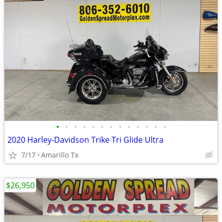
•
•
•
•
•
•
•
•
•
•
•
•
•
2020 Harley-Davidson Trike Tri Glide Ultra
7/17
Amarillo Tx
$26,950