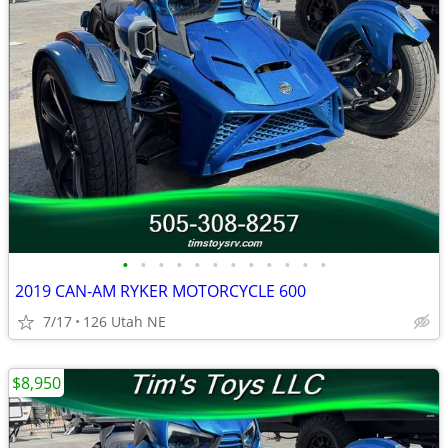
•
•
•
•
•
•
•
•
•
•
•
•
2019 CAN-AM RYKER MOTORCYCLE 600
7/17
126 Utah NE
$8,950