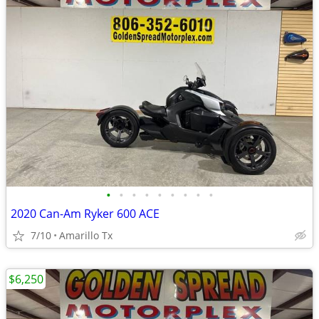
•
•
•
•
•
•
•
•
•
2020 Can-Am Ryker 600 ACE
7/10
Amarillo Tx
$6,250