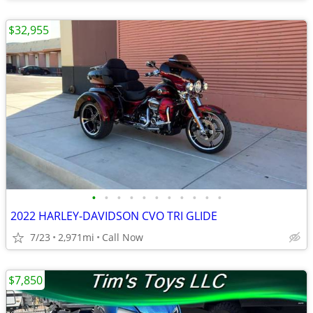
$32,955
•
•
•
•
•
•
•
•
•
•
•
2022 HARLEY-DAVIDSON CVO TRI GLIDE
7/23
2,971mi
Call Now
$7,850