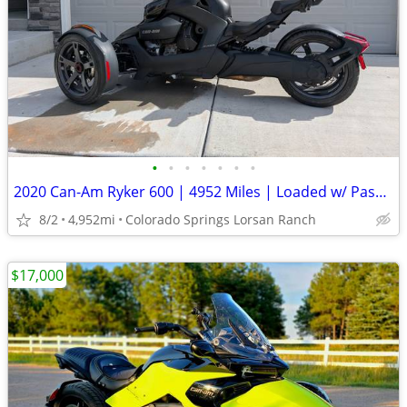
•
•
•
•
•
•
•
2020 Can-Am Ryker 600 | 4952 Miles | Loaded w/ Passenger Seat
8/2
4,952mi
Colorado Springs Lorsan Ranch
$17,000