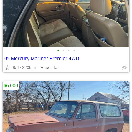
•
•
•
•
05 Mercury Mariner Premier 4WD
8/4
220k mi
Amarillo
$6,000