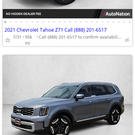
•
•
•
•
•
•
•
•
•
•
•
•
•
•
•
•
•
•
•
•
•
•
•
•
2021 Chevrolet Tahoe Z71 Call (888) 201-6517
7/31
95k
Call (888) 201-6517 to confirm availability - May 14th
mi