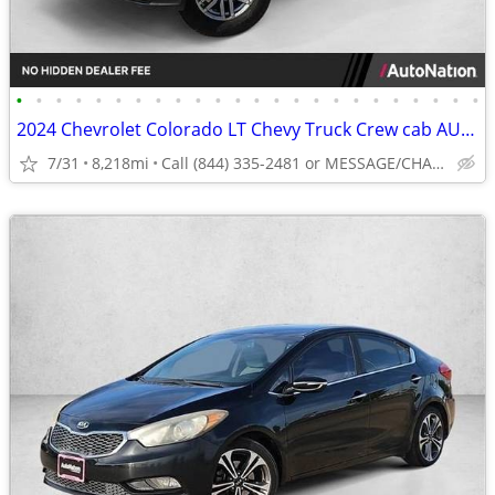
•
•
•
•
•
•
•
•
•
•
•
•
•
•
•
•
•
•
•
•
•
•
•
•
2024 Chevrolet Colorado LT Chevy Truck Crew cab AUTONATION
7/31
8,218mi
Call (844) 335-2481 or MESSAGE/CHAT to confirm availability