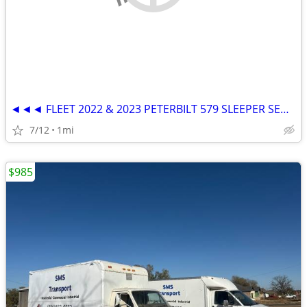
◄◄◄ FLEET 2022 & 2023 PETERBILT 579 SLEEPER SEMI TRUCKS ►►►
7/12
1mi
$985