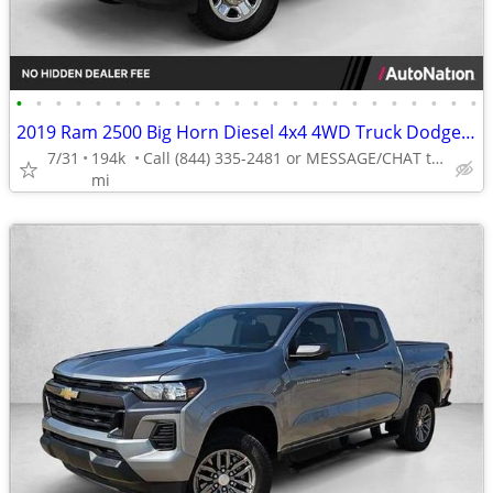
•
•
•
•
•
•
•
•
•
•
•
•
•
•
•
•
•
•
•
•
•
•
•
•
2019 Ram 2500 Big Horn Diesel 4x4 4WD Truck Dodge Crew cab AUTONATION
7/31
194k
Call (844) 335-2481 or MESSAGE/CHAT to confirm availability
mi