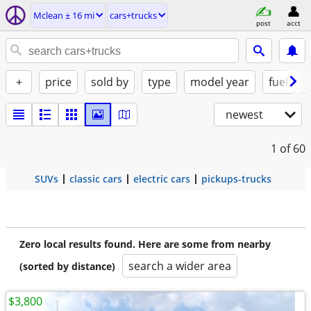
Mclean ± 16 mi
cars+trucks
post
acct
+
price
sold by
type
model year
fuel
newest
1
of 60
SUVs
classic cars
electric cars
pickups-trucks
Zero local results found. Here are some from nearby
search a wider area
(sorted by distance)
$3,800