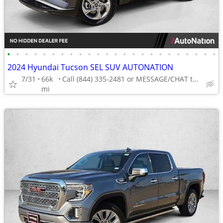
•
•
•
•
•
•
•
•
•
•
•
•
•
•
•
•
•
•
•
•
•
•
•
•
2024 Hyundai Tucson SEL SUV AUTONATION
7/31
66k
Call (844) 335-2481 or MESSAGE/CHAT to confirm availability
mi