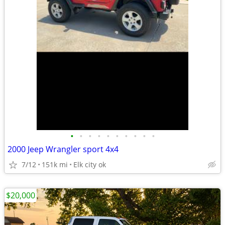
•
•
•
•
•
•
•
•
•
•
2000 Jeep Wrangler sport 4x4
7/12
151k mi
Elk city ok
$20,000