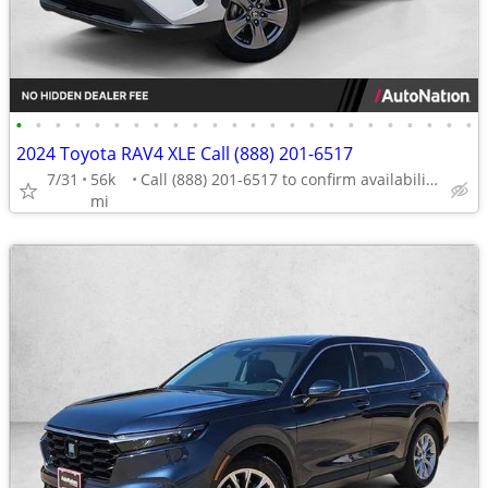
•
•
•
•
•
•
•
•
•
•
•
•
•
•
•
•
•
•
•
•
•
•
•
•
2024 Toyota RAV4 XLE Call (888) 201-6517
7/31
56k
Call (888) 201-6517 to confirm availability - May 14th
mi