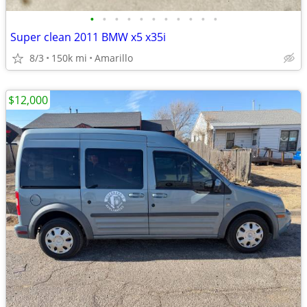
•
•
•
•
•
•
•
•
•
•
•
Super clean 2011 BMW x5 x35i
8/3
150k mi
Amarillo
$12,000