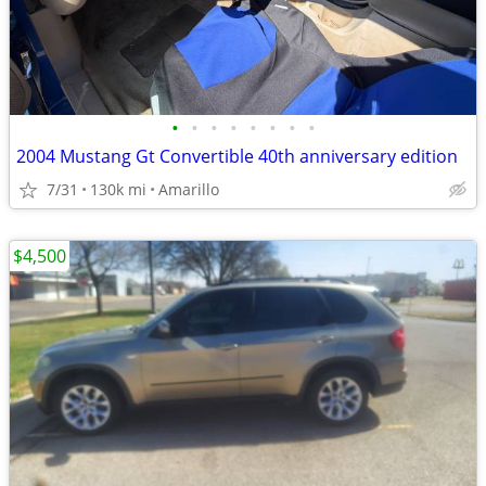
•
•
•
•
•
•
•
•
2004 Mustang Gt Convertible 40th anniversary edition
7/31
130k mi
Amarillo
$4,500