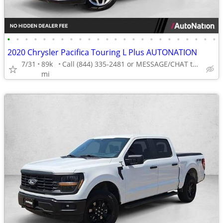
•
•
•
•
•
•
•
•
•
•
•
•
•
•
•
•
•
•
•
•
•
•
•
•
2020 Chrysler Pacifica Touring L Plus AUTONATION
7/31
89k
Call (844) 335-2481 or MESSAGE/CHAT to confirm availability
mi