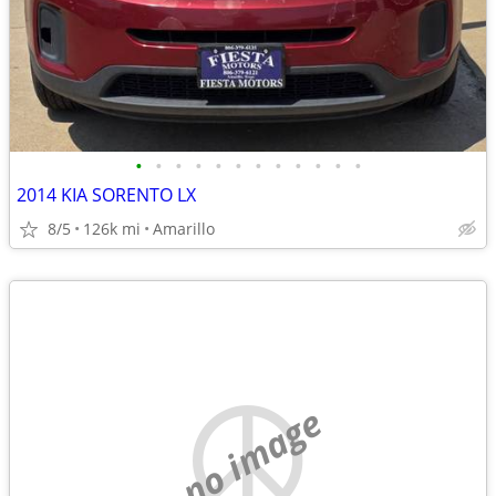
•
•
•
•
•
•
•
•
•
•
•
•
2014 KIA SORENTO LX
8/5
126k mi
Amarillo
no image