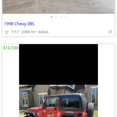
•
•
•
•
1998 Chevy 0BS
7/17
200k mi
dallas
$10,500