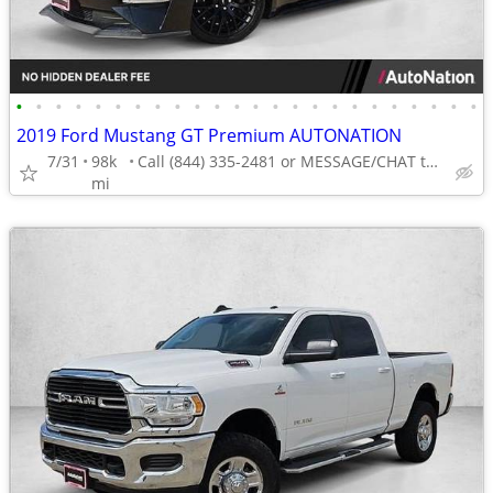
•
•
•
•
•
•
•
•
•
•
•
•
•
•
•
•
•
•
•
•
•
•
•
•
2019 Ford Mustang GT Premium AUTONATION
7/31
98k
Call (844) 335-2481 or MESSAGE/CHAT to confirm availability
mi