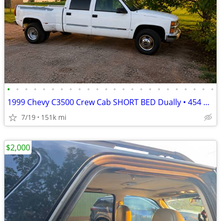
•
•
•
•
•
•
•
•
•
•
•
•
•
•
•
•
•
•
•
•
•
•
•
•
1999 Chevy C3500 Crew Cab SHORT BED Dually • 454 Big Block • One Owner
7/19
151k mi
$2,000