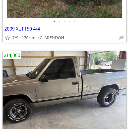
•
•
•
•
•
2009 XL F150 4/4
7/9
170k mi
CLARENDON
$14,000