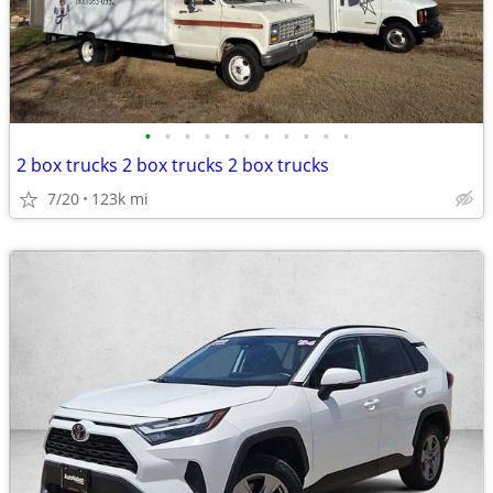
•
•
•
•
•
•
•
•
•
•
•
2 box trucks 2 box trucks 2 box trucks
7/20
123k mi