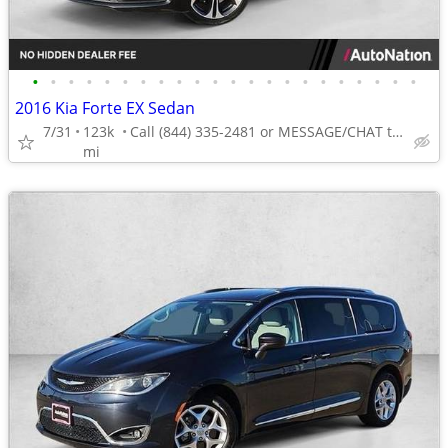
•
•
•
•
•
•
•
•
•
•
•
•
•
•
•
•
•
•
•
•
•
•
2016 Kia Forte EX Sedan
7/31
123k
Call (844) 335-2481 or MESSAGE/CHAT to confirm availability
mi