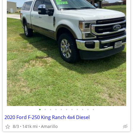
•
•
•
•
•
•
•
•
•
•
•
2020 Ford F-250 King Ranch 4x4 Diesel
8/3
141k mi
Amarillo