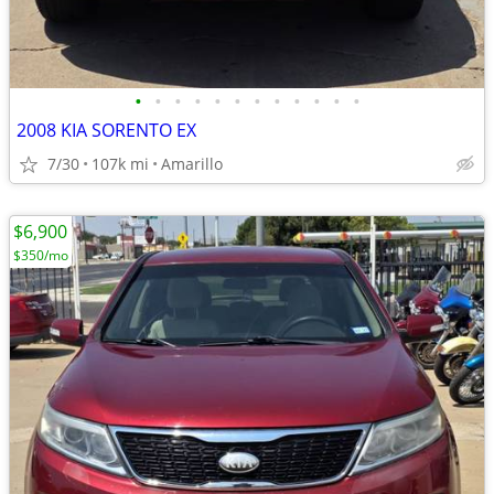
•
•
•
•
•
•
•
•
•
•
•
•
2008 KIA SORENTO EX
7/30
107k mi
Amarillo
$6,900
$350/mo