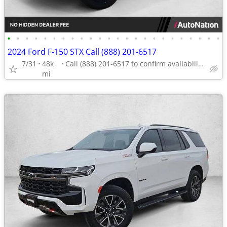
•
•
•
•
•
•
•
•
•
•
•
•
•
•
•
•
•
•
•
•
•
•
•
•
2024 Ford F-150 STX Call (888) 201-6517
7/31
48k
Call (888) 201-6517 to confirm availability - May 14th
mi