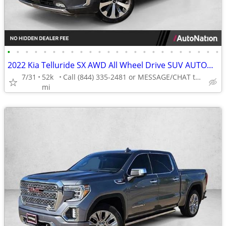
•
•
•
•
•
•
•
•
•
•
•
•
•
•
•
•
•
•
•
•
•
•
•
•
2022 Kia Telluride SX AWD All Wheel Drive SUV AUTONATION
7/31
52k
Call (844) 335-2481 or MESSAGE/CHAT to confirm availability
mi