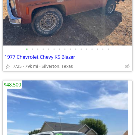
•
•
•
•
•
•
•
•
•
•
•
•
•
•
•
•
1977 Chevrolet Chevy K5 Blazer
7/25
79k mi
Silverton, Texas
$48,500