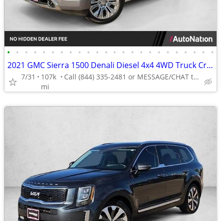
•
•
•
•
•
•
•
•
•
•
•
•
•
•
•
•
•
•
•
•
•
•
•
•
2021 GMC Sierra 1500 Denali Diesel 4x4 4WD Truck Crew cab AUTONATION
7/31
107k
Call (844) 335-2481 or MESSAGE/CHAT to confirm availability
mi