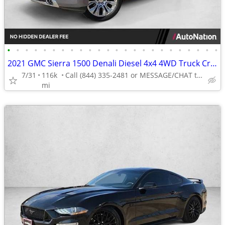
•
•
•
•
•
•
•
•
•
•
•
•
•
•
•
•
•
•
•
•
•
•
•
•
2021 GMC Sierra 1500 Denali Diesel 4x4 4WD Truck Crew cab AUTONATION
7/31
116k
Call (844) 335-2481 or MESSAGE/CHAT to confirm availability
mi