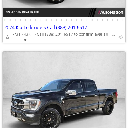
•
•
•
•
•
•
•
•
•
•
•
•
•
•
•
•
•
•
•
•
•
•
•
•
2024 Kia Telluride S Call (888) 201-6517
7/31
43k
Call (888) 201-6517 to confirm availability - May 14th
mi