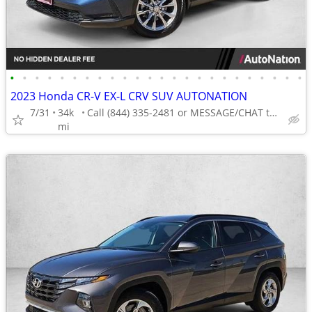
•
•
•
•
•
•
•
•
•
•
•
•
•
•
•
•
•
•
•
•
•
•
•
•
2023 Honda CR-V EX-L CRV SUV AUTONATION
7/31
34k
Call (844) 335-2481 or MESSAGE/CHAT to confirm availability
mi