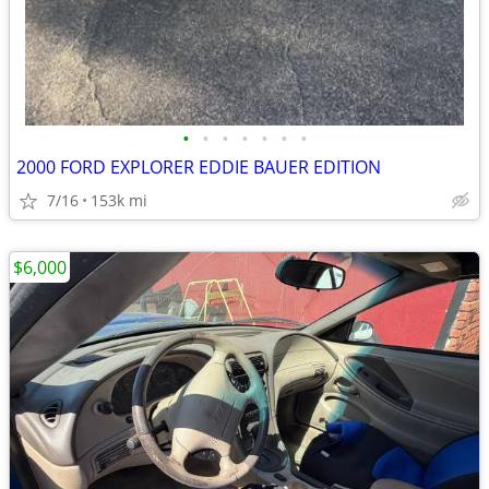
•
•
•
•
•
•
•
2000 FORD EXPLORER EDDIE BAUER EDITION
7/16
153k mi
$6,000