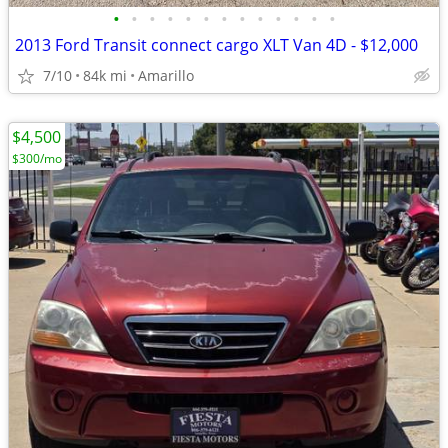
•
•
•
•
•
•
•
•
•
•
•
•
•
2013 Ford Transit connect cargo XLT Van 4D - $12,000
7/10
84k mi
Amarillo
$4,500
$300/mo