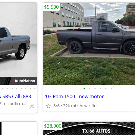
$5,500
•
•
•
•
•
•
•
•
•
•
•
•
•
•
2014 Toyota Tundra 2WD Truck SR5 Call (888) 201-6517
'03 Ram 1500 - new motor
Call (888) 201-6517 to confirm availability - May 14th
8/6
22k mi
Amarillo
$28,900