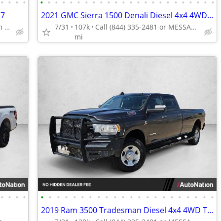
•
•
•
•
•
•
•
•
•
•
•
•
•
•
•
•
•
•
•
•
•
•
•
•
•
•
•
•
17
2021 GMC Sierra 1500 Denali Diesel 4x4 4WD Truck Crew cab AUTONATION
Call (888) 201-6517 to confirm availability - May 14th
7/31
107k
Call (844) 335-2481 or MESSAGE/CHAT to confirm availability
mi
•
•
•
•
•
•
•
•
•
•
•
•
•
•
•
•
•
•
•
•
•
•
•
•
•
•
2019 Ram 3500 Tradesman Diesel 4x4 4WD Truck Dodge Crew cab AUTONATION