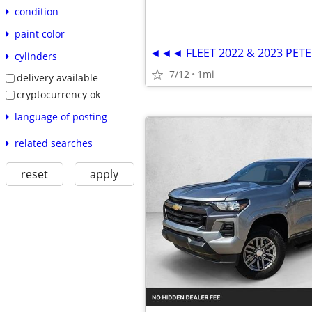
condition
paint color
cylinders
7/12
1mi
delivery available
cryptocurrency ok
language of posting
related searches
reset
apply