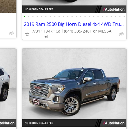
•
•
•
•
•
•
•
•
•
•
•
•
•
•
•
•
•
•
•
•
•
•
•
•
2019 Ram 2500 Big Horn Diesel 4x4 4WD Truck Dodge Crew cab AUTONATION
7/31
194k
Call (844) 335-2481 or MESSAGE/CHAT to confirm availability
mi