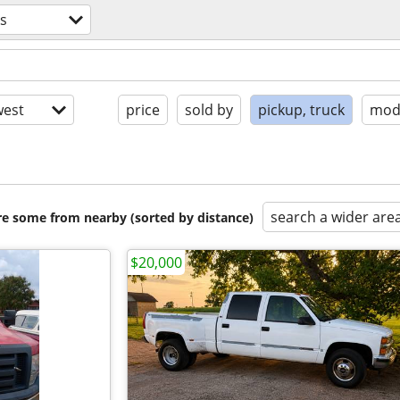
s
est
price
sold by
pickup, truck
mode
search a wider are
are some from nearby (sorted by distance)
$20,000