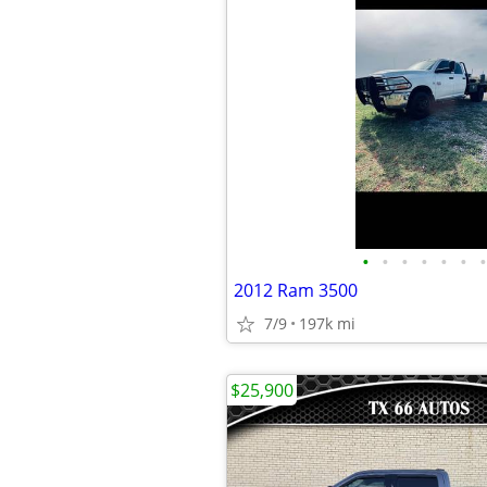
•
•
•
•
•
•
•
2012 Ram 3500
7/9
197k mi
$25,900