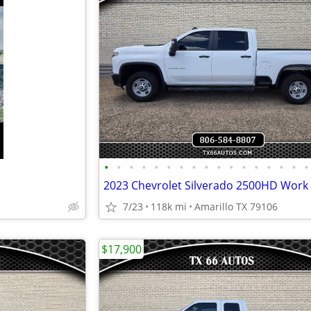
•
•
•
•
•
•
•
•
•
•
•
•
•
•
•
•
•
7/23
118k mi
Amarillo TX 79106
$17,900