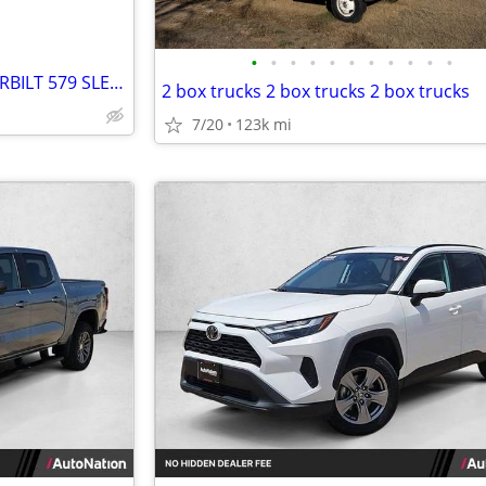
•
•
•
•
•
•
•
•
•
•
•
◄◄◄ FLEET 2022 & 2023 PETERBILT 579 SLEEPER SEMI TRUCKS ►►►
2 box trucks 2 box trucks 2 box trucks
7/20
123k mi