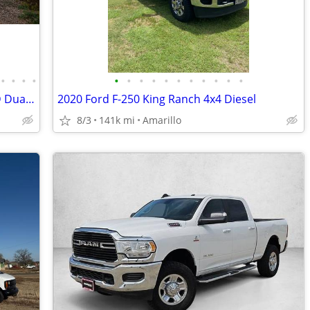
•
•
•
•
•
•
•
•
•
•
•
•
•
•
•
1999 Chevy C3500 Crew Cab SHORT BED Dually • 454 Big Block • One Owner
2020 Ford F-250 King Ranch 4x4 Diesel
8/3
141k mi
Amarillo