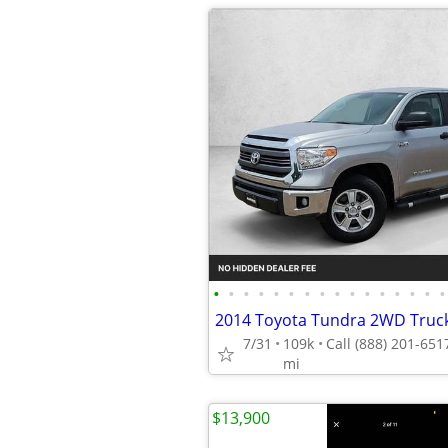
•
•
•
•
•
•
•
•
•
•
•
•
•
•
•
•
7/31
109k
mi
$13,900