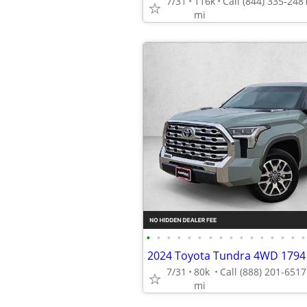
7/31
116k
mi
•
•
•
•
•
•
•
•
•
•
•
•
•
•
•
•
7/31
80k
mi