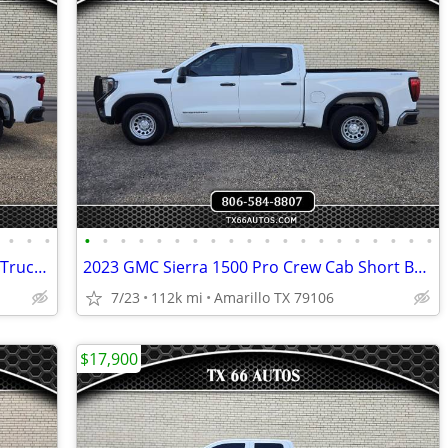
•
•
•
•
•
•
•
•
•
•
•
•
•
•
•
•
•
•
•
•
•
•
•
2023 Chevrolet Silverado 2500HD Work Truck Crew Cab 4WD
2023 GMC Sierra 1500 Pro Crew Cab Short Box 4WD
7/23
112k mi
Amarillo TX 79106
$17,900