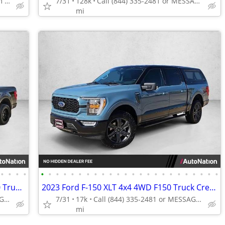
Call (888) 201-6517 to confirm availability - May 14th
7/31
128k
Call (844) 335-2481 or MESSAGE/CHAT to confirm availability
mi
•
•
•
•
•
•
•
•
•
•
•
•
•
•
•
•
•
•
•
•
•
•
•
•
•
•
•
•
2022 Ford F-150 Platinum 4x4 4WD F150 Truck Crew cab AUTONATION
2023 Ford F-150 XLT 4x4 4WD F150 Truck Crew cab AUTONATION
Call (844) 335-2481 or MESSAGE/CHAT to confirm availability
7/31
17k
Call (844) 335-2481 or MESSAGE/CHAT to confirm availability
mi