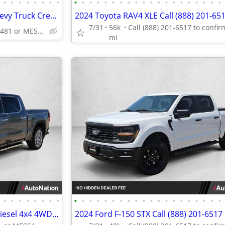
•
•
•
•
•
•
•
•
•
•
•
•
•
•
•
•
•
•
•
•
•
•
•
•
•
•
•
•
2024 Chevrolet Colorado LT Chevy Truck Crew cab AUTONATION
2024 Toyota RAV4 XLE Call (888) 201-65
7/31
56k
Call (844) 335-2481 or MESSAGE/CHAT to confirm availability
mi
•
•
•
•
•
•
•
•
•
•
•
•
•
•
•
•
•
•
•
•
•
•
•
•
•
•
•
•
2021 GMC Sierra 1500 Denali Diesel 4x4 4WD Truck Crew cab AUTONATION
2024 Ford F-150 STX Call (888) 201-6517