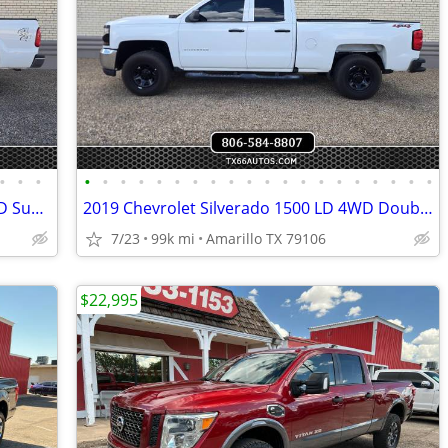
•
•
•
•
•
•
•
•
•
•
•
•
•
•
•
•
•
•
•
•
•
•
•
2016 Ford Super Duty F-250 SRW XL 4WD SuperCab 6.75 Box
2019 Chevrolet Silverado 1500 LD 4WD Double Cab Work Truck
7/23
99k mi
Amarillo TX 79106
$22,995