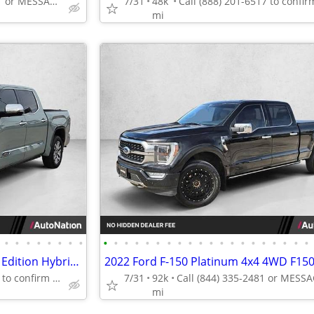
Call (844) 335-2481 or MESSAGE/CHAT to confirm availability
7/31
48k
mi
•
•
•
•
•
•
•
•
•
•
•
•
•
•
•
•
•
•
•
•
•
•
•
•
•
•
•
•
2024 Toyota Tundra 4WD 1794 Edition Hybrid Call (888) 201-6517
Call (888) 201-6517 to confirm availability - May 14th
7/31
92k
mi