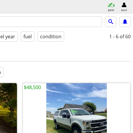
post
acct
l year
fuel
condition
1 - 6
of 60
a
$48,500