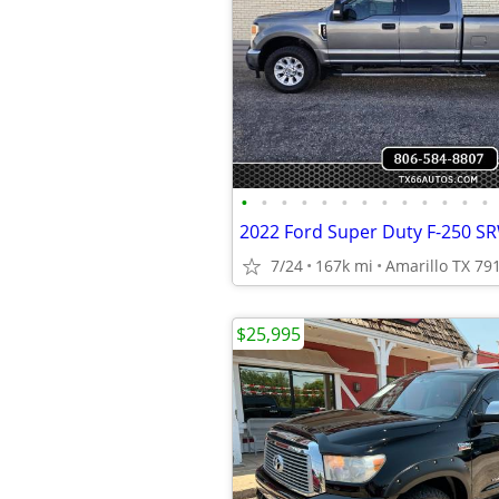
•
•
•
•
•
•
•
•
•
•
•
•
•
7/24
167k mi
Amarillo TX 79
$25,995