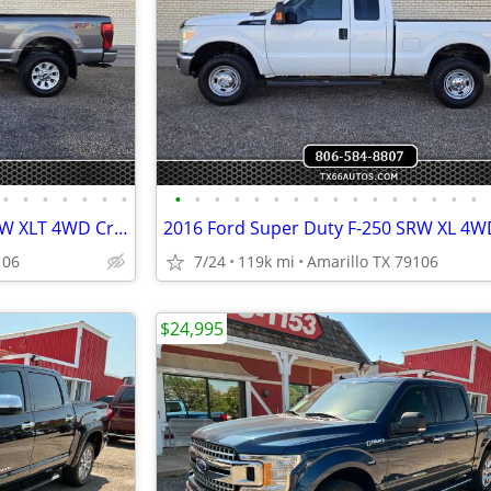
•
•
•
•
•
•
•
•
•
•
•
•
•
•
•
•
•
•
•
•
•
•
•
2022 Ford Super Duty F-250 SRW XLT 4WD Crew Cab 8 Box
106
7/24
119k mi
Amarillo TX 79106
$24,995