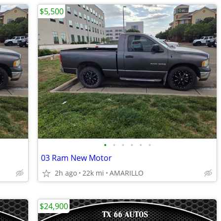
$5,500
•
•
•
•
•
•
03 Ram New Motor
2h ago
22k mi
AMARILLO
$24,900