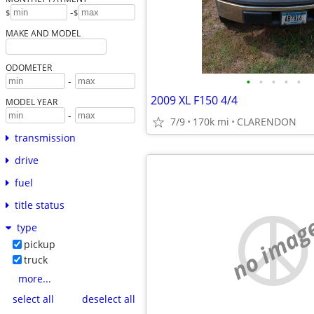
-
$
$
MAKE AND MODEL
ODOMETER
•
•
•
•
•
-
2009 XL F150 4/4
MODEL YEAR
-
7/9
170k mi
CLARENDON
transmission
drive
fuel
title status
no imag
type
pickup
truck
more...
select all
deselect all