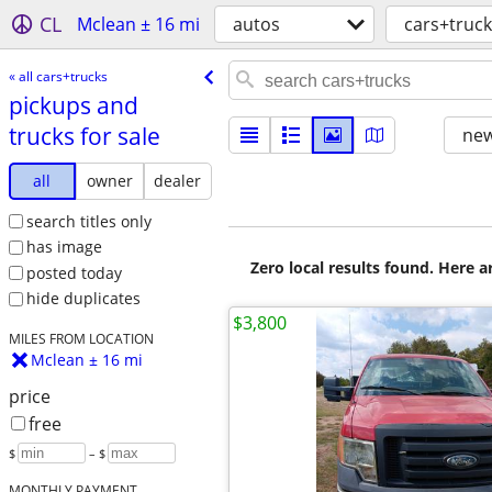
CL
Mclean ± 16 mi
autos
cars+truck
« all cars+trucks
pickups and
trucks for sale
new
all
owner
dealer
search titles only
has image
Zero local results found. Here 
posted today
hide duplicates
$3,800
MILES FROM LOCATION
Mclean ± 16 mi
price
free
$
– $
MONTHLY PAYMENT