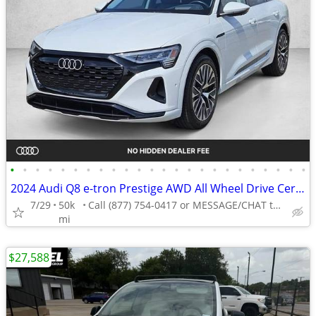
•
•
•
•
•
•
•
•
•
•
•
•
•
•
•
•
•
•
•
•
•
•
•
•
2024 Audi Q8 e-tron Prestige AWD All Wheel Drive Certified SUV Electric AUTONATI
7/29
50k
Call (877) 754-0417 or MESSAGE/CHAT to confirm availability
mi
$27,588