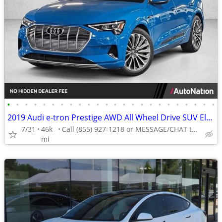
•
•
•
•
•
•
•
•
•
•
•
•
•
•
•
•
•
•
•
•
•
•
•
•
2019 Audi e-tron Prestige AWD All Wheel Drive SUV Electric AUTONATION
7/31
46k
Call (855) 927-1218 or MESSAGE/CHAT to confirm availability
mi