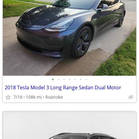
•
•
•
•
•
•
•
2018 Tesla Model 3 Long Range Sedan Dual Motor
7/18
108k mi
Roanoke