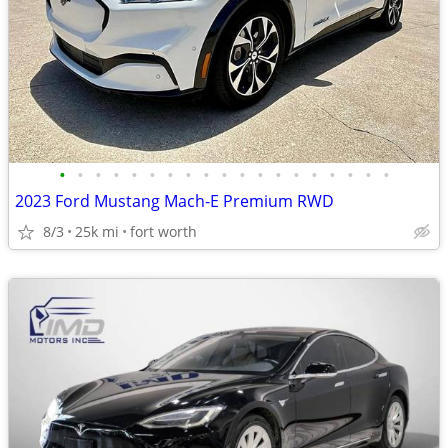
•
•
•
•
•
•
•
•
•
•
•
•
•
•
•
•
•
•
•
2023 Ford Mustang Mach-E Premium RWD
8/3
25k mi
fort worth