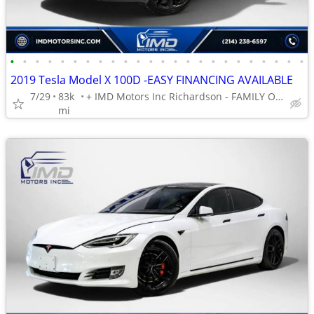
•
•
•
•
•
•
•
•
•
•
•
•
•
•
•
•
•
•
•
•
•
•
•
•
2019 Tesla Model X 100D -EASY FINANCING AVAILABLE
7/29
83k
+ IMD Motors Inc Richardson - FAMILY OWNED AND OPERATED !
mi