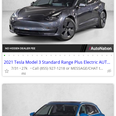
•
•
•
•
•
•
•
•
•
•
•
•
•
•
•
•
•
•
•
•
•
•
•
•
2021 Tesla Model 3 Standard Range Plus Electric AUTONATION
7/31
27k
Call (855) 927-1218 or MESSAGE/CHAT to confirm availability
mi