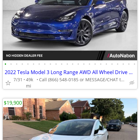
•
•
•
•
•
•
•
•
•
•
•
•
•
•
•
•
•
•
•
•
•
•
•
•
2022 Tesla Model 3 Long Range AWD All Wheel Drive Electric AUTONATION
7/31
49k
Call (866) 548-0185 or MESSAGE/CHAT to confirm availability
mi
$19,900