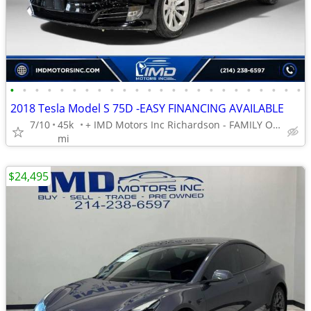
•
•
•
•
•
•
•
•
•
•
•
•
•
•
•
•
•
•
•
•
•
•
•
•
2018 Tesla Model S 75D -EASY FINANCING AVAILABLE
7/10
45k
+ IMD Motors Inc Richardson - FAMILY OWNED AND OPERATED !
mi
$24,495