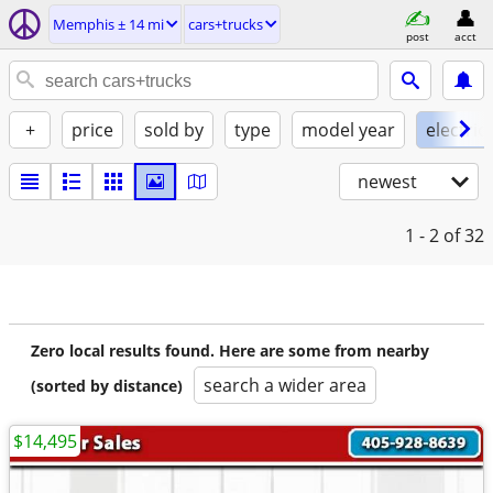
Memphis ± 14 mi
cars+trucks
post
acct
+
price
sold by
type
model year
electric
newest
1 - 2
of 32
Zero local results found. Here are some from nearby
search a wider area
(sorted by distance)
$14,495