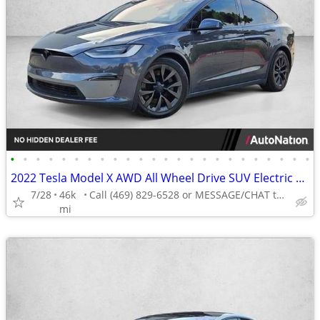
•
•
•
•
•
•
•
•
•
•
•
•
•
•
•
•
•
•
•
•
•
•
•
•
2022 Tesla Model X AWD All Wheel Drive SUV Electric AUTONATION
7/28
46k
Call (469) 829-6528 or MESSAGE/CHAT to confirm availability
mi