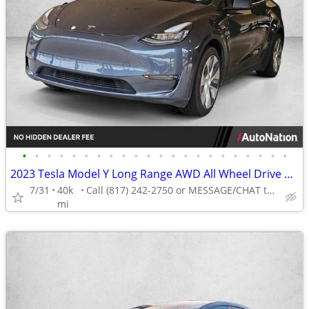
•
•
•
•
•
•
•
•
•
•
•
•
•
•
•
•
•
•
•
•
•
•
2023 Tesla Model Y Long Range AWD All Wheel Drive SUV Electric AUTONATION
7/31
40k
Call (817) 242-2750 or MESSAGE/CHAT to confirm availability
mi