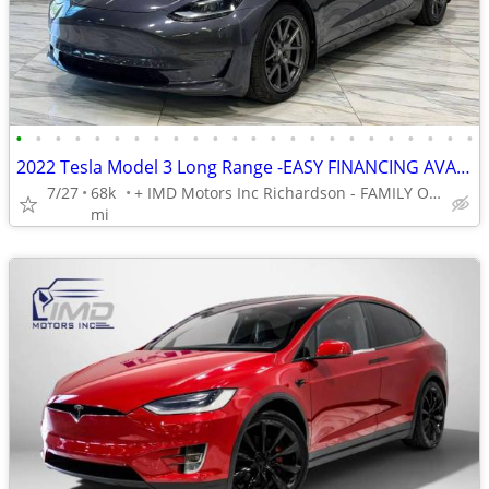
•
•
•
•
•
•
•
•
•
•
•
•
•
•
•
•
•
•
•
•
•
•
•
•
2022 Tesla Model 3 Long Range -EASY FINANCING AVAILABLE
7/27
68k
+ IMD Motors Inc Richardson - FAMILY OWNED AND OPERATED !
mi