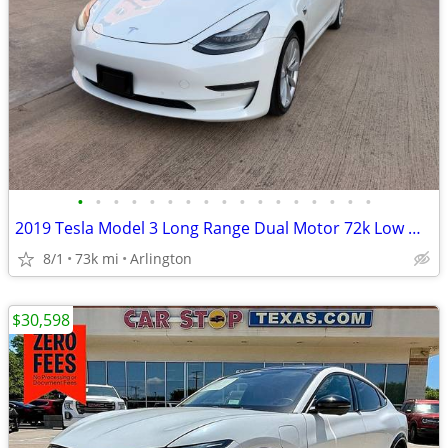
•
•
•
•
•
•
•
•
•
•
•
•
•
•
•
•
•
2019 Tesla Model 3 Long Range Dual Motor 72k Low Miles Excellent Condition
8/1
73k mi
Arlington
$30,598