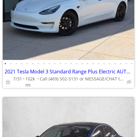
•
•
•
•
•
•
•
•
•
•
•
•
•
•
•
•
•
•
•
•
•
•
•
•
2021 Tesla Model 3 Standard Range Plus Electric AUTONATION
7/31
102k
Call (469) 502-5131 or MESSAGE/CHAT to confirm availability
mi