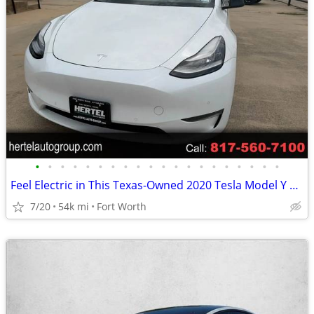
•
•
•
•
•
•
•
•
•
•
•
•
•
•
•
•
•
•
•
•
Feel Electric in This Texas-Owned 2020 Tesla Model Y Long Range
7/20
54k mi
Fort Worth