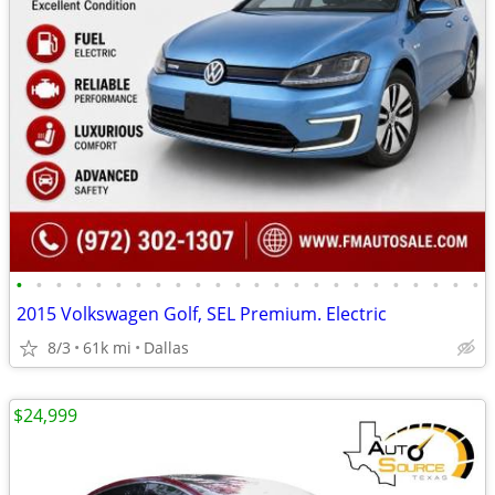
•
•
•
•
•
•
•
•
•
•
•
•
•
•
•
•
•
•
•
•
•
•
•
•
2015 Volkswagen Golf, SEL Premium. Electric
8/3
61k mi
Dallas
$24,999