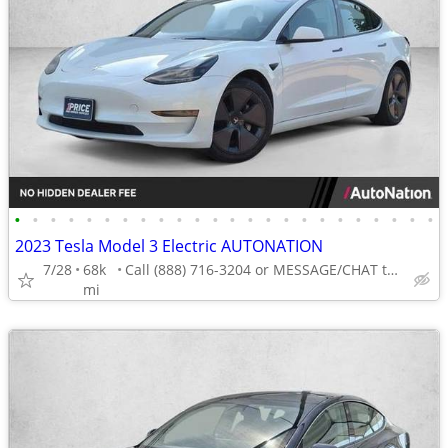
•
•
•
•
•
•
•
•
•
•
•
•
•
•
•
•
•
•
•
•
•
•
•
•
2023 Tesla Model 3 Electric AUTONATION
7/28
68k
Call (888) 716-3204 or MESSAGE/CHAT to confirm availability
mi