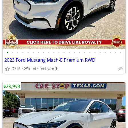
•
•
•
•
•
•
•
•
•
•
•
•
•
•
•
•
•
•
•
•
•
•
•
2023 Ford Mustang Mach-E Premium RWD
7/16
25k mi
fort worth
$29,998