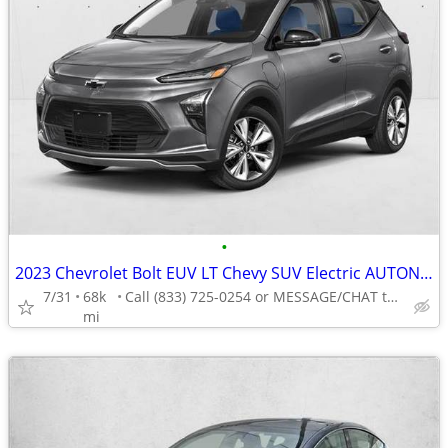
•
2023 Chevrolet Bolt EUV LT Chevy SUV Electric AUTONATION
7/31
68k
Call (833) 725-0254 or MESSAGE/CHAT to confirm availability
mi