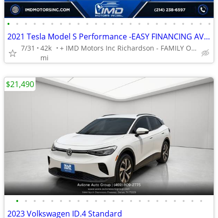
•
•
•
•
•
•
•
•
•
•
•
•
•
•
•
•
•
•
•
•
•
•
•
•
2021 Tesla Model S Performance -EASY FINANCING AVAILABLE
7/31
42k
+ IMD Motors Inc Richardson - FAMILY OWNED AND OPERATED !
mi
$21,490
•
•
•
•
•
•
•
•
•
•
•
•
•
•
•
•
•
•
•
•
•
•
2023 Volkswagen ID.4 Standard