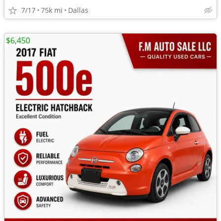
7/17
75k mi
Dallas
$6,450