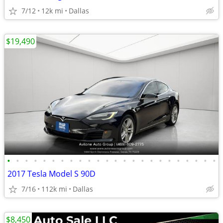
7/12
12k mi
Dallas
$19,490
•
•
•
•
•
•
•
•
•
•
•
•
•
•
•
•
•
•
•
•
•
•
•
•
2017 Tesla Model S 90D
7/16
112k mi
Dallas
$8,450