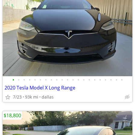
•
•
•
•
•
•
•
•
•
•
•
•
•
•
•
•
•
•
•
•
•
2020 Tesla Model X Long Range
7/23
93k mi
dallas
$18,800