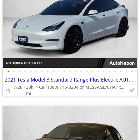
•
•
•
•
•
•
•
•
•
•
•
•
•
•
•
•
•
•
•
•
•
•
•
2021 Tesla Model 3 Standard Range Plus Electric AUTONATION
7/28
30k
Call (888) 716-3204 or MESSAGE/CHAT to confirm availability
mi