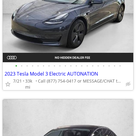
•
•
•
•
•
•
•
•
•
•
•
•
•
•
•
•
•
•
•
•
2023 Tesla Model 3 Electric AUTONATION
7/21
33k
Call (877) 754-0417 or MESSAGE/CHAT to confirm availability
mi