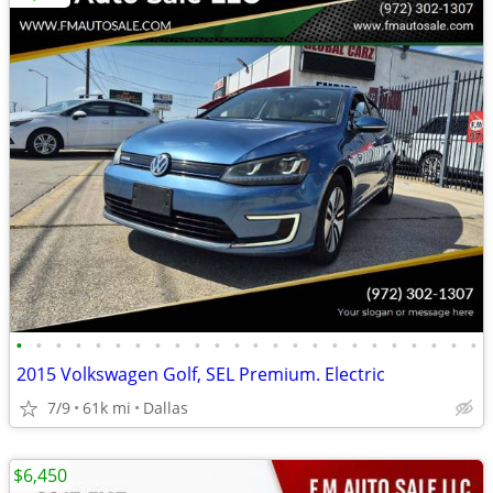
•
•
•
•
•
•
•
•
•
•
•
•
•
•
•
•
•
•
•
•
•
•
•
•
2015 Volkswagen Golf, SEL Premium. Electric
7/9
61k mi
Dallas
$6,450