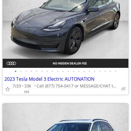
•
•
•
•
•
•
•
•
•
•
•
•
•
•
•
•
•
•
•
•
2023 Tesla Model 3 Electric AUTONATION
7/29
33k
Call (877) 754-0417 or MESSAGE/CHAT to confirm availability
mi