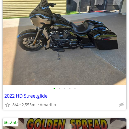
•
•
•
•
•
2022 HD Streetglide
8/4
2,553mi
Amarillo
$6,250