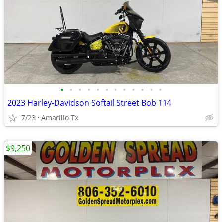
•
•
•
•
•
•
•
•
•
•
•
•
2023 Harley-Davidson Softail Street Bob 114
7/23
Amarillo Tx
$9,250