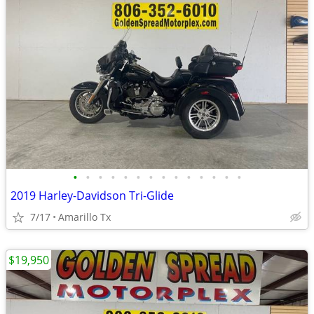
•
•
•
•
•
•
•
•
•
•
•
•
•
•
2019 Harley-Davidson Tri-Glide
7/17
Amarillo Tx
$19,950