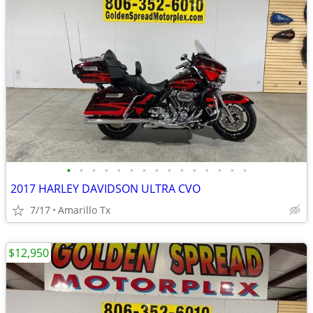
•
•
•
•
•
•
•
•
•
•
•
•
•
•
•
2017 HARLEY DAVIDSON ULTRA CVO
7/17
Amarillo Tx
$12,950