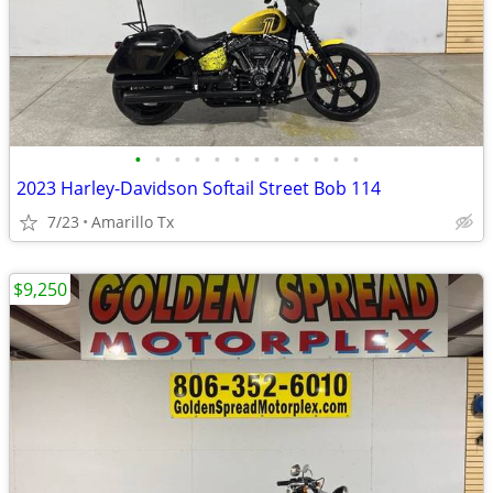
•
•
•
•
•
•
•
•
•
•
•
•
2023 Harley-Davidson Softail Street Bob 114
7/23
Amarillo Tx
$9,250