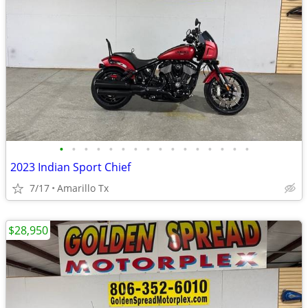
•
•
•
•
•
•
•
•
•
•
•
•
•
•
•
•
2023 Indian Sport Chief
7/17
Amarillo Tx
$28,950