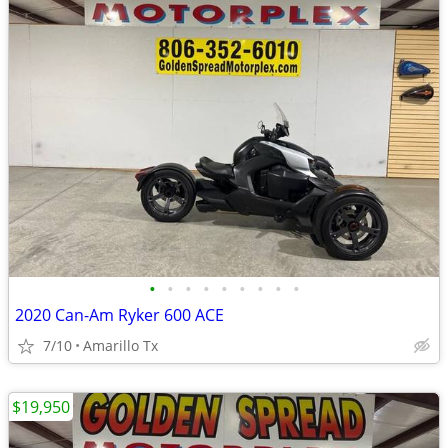
•
•
•
•
•
•
•
•
•
2020 Can-Am Ryker 600 ACE
7/10
Amarillo Tx
$19,950