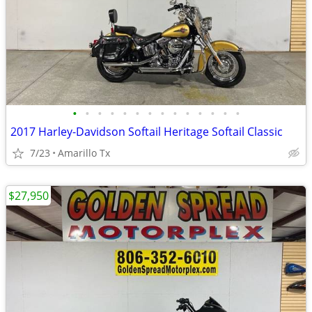
•
•
•
•
•
•
•
•
•
•
•
•
•
•
2017 Harley-Davidson Softail Heritage Softail Classic
7/23
Amarillo Tx
$27,950