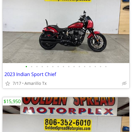
•
•
•
•
•
•
•
•
•
•
•
•
•
•
•
•
2023 Indian Sport Chief
7/17
Amarillo Tx
$15,950