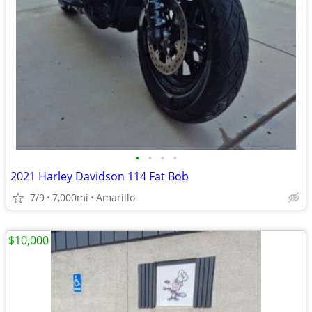
•
•
•
•
2021 Harley Davidson 114 Fat Bob
7/9
7,000mi
Amarillo
$10,000