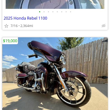
•
•
•
•
•
•
•
•
2025 Honda Rebel 1100
7/16
2,364mi
$19,000