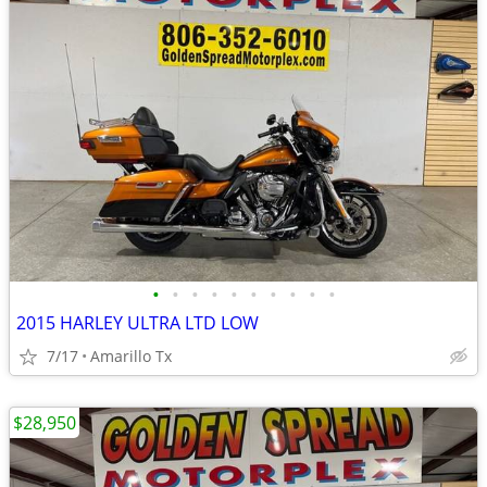
•
•
•
•
•
•
•
•
•
•
2015 HARLEY ULTRA LTD LOW
7/17
Amarillo Tx
$28,950