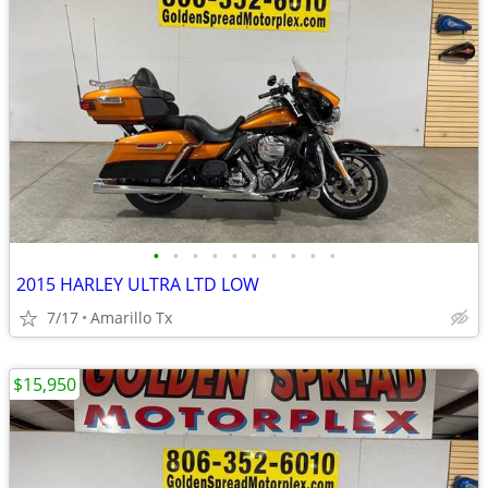
•
•
•
•
•
•
•
•
•
•
2015 HARLEY ULTRA LTD LOW
7/17
Amarillo Tx
$15,950