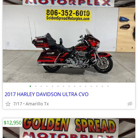
•
•
•
•
•
•
•
•
•
•
•
•
•
•
•
2017 HARLEY DAVIDSON ULTRA CVO
7/17
Amarillo Tx
$12,950