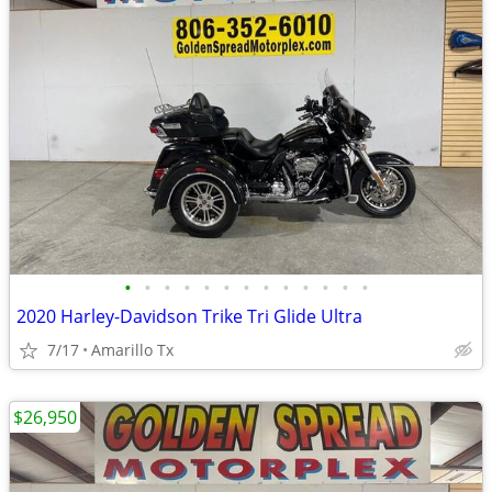
•
•
•
•
•
•
•
•
•
•
•
•
•
2020 Harley-Davidson Trike Tri Glide Ultra
7/17
Amarillo Tx
$26,950