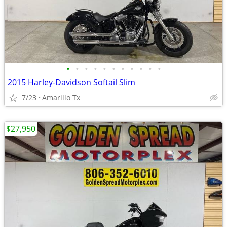
•
•
•
•
•
•
•
•
•
•
•
2015 Harley-Davidson Softail Slim
7/23
Amarillo Tx
$27,950