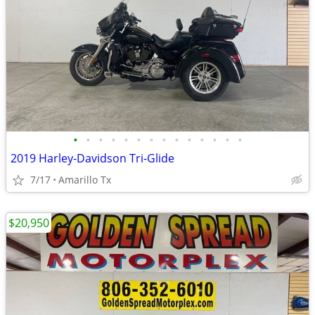
•
•
•
•
•
•
•
•
•
•
•
•
•
•
2019 Harley-Davidson Tri-Glide
7/17
Amarillo Tx
$20,950