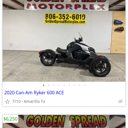
•
•
•
•
•
•
•
•
•
2020 Can-Am Ryker 600 ACE
7/10
Amarillo Tx
$6,250