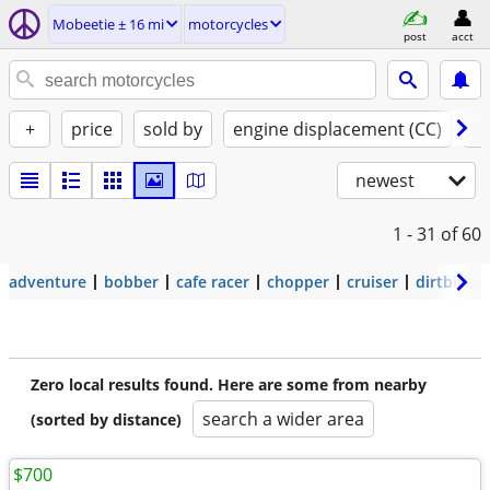
Mobeetie ± 16 mi
motorcycles
post
acct
+
price
sold by
engine displacement (CC)
st
newest
1 - 31
of 60
adventure
bobber
cafe racer
chopper
cruiser
dirtbike
Zero local results found. Here are some from nearby
search a wider area
(sorted by distance)
$700