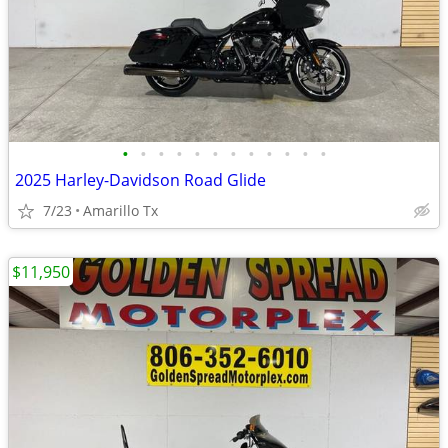
•
•
•
•
•
•
•
•
•
•
•
•
2025 Harley-Davidson Road Glide
7/23
Amarillo Tx
$11,950