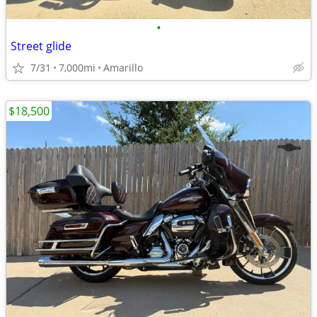
•
Street glide
7/31
7,000mi
Amarillo
$18,500