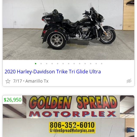
•
•
•
•
•
•
•
•
•
•
•
•
•
2020 Harley-Davidson Trike Tri Glide Ultra
7/17
Amarillo Tx
$26,950