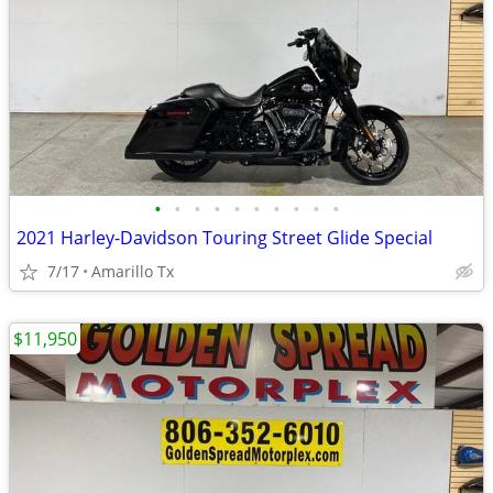
•
•
•
•
•
•
•
•
•
•
2021 Harley-Davidson Touring Street Glide Special
7/17
Amarillo Tx
$11,950