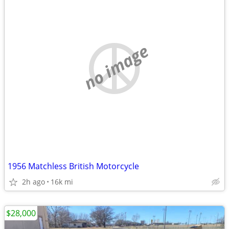
no image
1956 Matchless British Motorcycle
2h ago
16k mi
$28,000